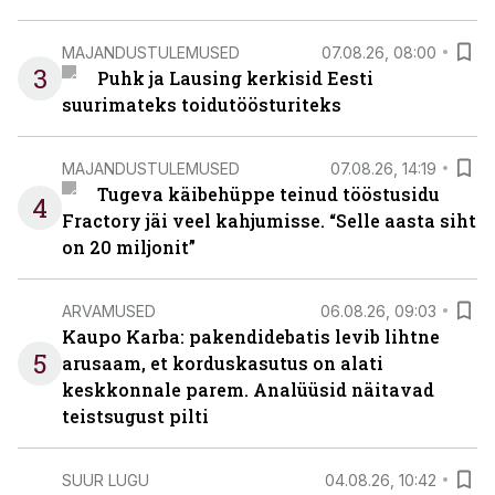
MAJANDUSTULEMUSED
07.08.26, 08:00
3
Puhk ja Lausing kerkisid Eesti
suurimateks toidutöösturiteks
MAJANDUSTULEMUSED
07.08.26, 14:19
Tugeva käibehüppe teinud tööstusidu
4
Fractory jäi veel kahjumisse. “Selle aasta siht
on 20 miljonit”
ARVAMUSED
06.08.26, 09:03
Kaupo Karba: pakendidebatis levib lihtne
5
arusaam, et korduskasutus on alati
keskkonnale parem. Analüüsid näitavad
teistsugust pilti
SUUR LUGU
04.08.26, 10:42