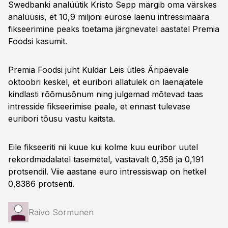
Swedbanki analüütik Kristo Sepp märgib oma värskes
analüüsis, et 10,9 miljoni eurose laenu intressimäära
fikseerimine peaks toetama järgnevatel aastatel Premia
Foodsi kasumit.
Premia Foodsi juht Kuldar Leis ütles Äripäevale
oktoobri keskel, et euribori allatulek on laenajatele
kindlasti rõõmusõnum ning julgemad mõtevad taas
intresside fikseerimise peale, et ennast tulevase
euribori tõusu vastu kaitsta.
Eile fikseeriti nii kuue kui kolme kuu euribor uutel
rekordmadalatel tasemetel, vastavalt 0,358 ja 0,191
protsendil. Viie aastane euro intressiswap on hetkel
0,8386 protsenti.
Raivo Sormunen