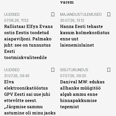
varem
UUDISED
MAJANDUSTULEMUSED
07.08.26, 11:52
30.07.26, 13:12
Rallistaar Elfyn Evans
Hanza Eesti tehaste
ostis Eestis toodetud
kasum kolmekordistus
aiapaviljoni. Palmako
enne uut
juht: see on tunnustus
laienemislainet
Eesti
tootmiskvaliteedile
ST
UUDISED
SISUTURUNDUS
31.07.26, 09:45
07.07.26, 09:20
Elva
Danival MW: edukas
elektroonikatööstus
allhanke müügitöö
GPV Eesti sai uue juhi
algab ammu enne
ettevõtte seest.
hinnapakkumise
„Järgmise sammu
tegemist
astumine oli minu jaoks