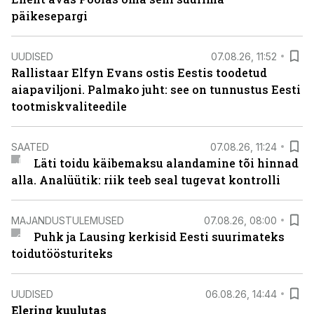
päikesepargi
UUDISED
07.08.26, 11:52
Rallistaar Elfyn Evans ostis Eestis toodetud
aiapaviljoni. Palmako juht: see on tunnustus Eesti
tootmiskvaliteedile
SAATED
07.08.26, 11:24
Läti toidu käibemaksu alandamine tõi hinnad
alla. Analüütik: riik teeb seal tugevat kontrolli
MAJANDUSTULEMUSED
07.08.26, 08:00
Puhk ja Lausing kerkisid Eesti suurimateks
toidutöösturiteks
UUDISED
06.08.26, 14:44
Elering kuulutas