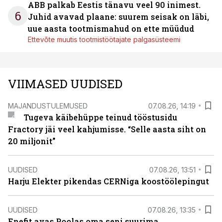
ABB palkab Eestis tänavu veel 90 inimest.
6
Juhid avavad plaane: suurem seisak on läbi,
uue aasta tootmismahud on ette müüdud
Ettevõte muutis tootmistöötajate palgasüsteemi
VIIMASED UUDISED
MAJANDUSTULEMUSED
07.08.26, 14:19
Tugeva käibehüppe teinud tööstusidu
Fractory jäi veel kahjumisse. “Selle aasta siht on
20 miljonit”
UUDISED
07.08.26, 13:51
Harju Elekter pikendas CERNiga koostöölepingut
UUDISED
07.08.26, 13:35
Enefit avas Poolas oma seni suurima