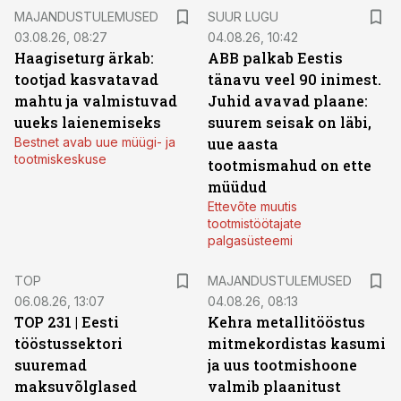
MAJANDUSTULEMUSED
SUUR LUGU
03.08.26, 08:27
04.08.26, 10:42
Haagiseturg ärkab:
ABB palkab Eestis
tootjad kasvatavad
tänavu veel 90 inimest.
mahtu ja valmistuvad
Juhid avavad plaane:
uueks laienemiseks
suurem seisak on läbi,
Bestnet avab uue müügi- ja
uue aasta
tootmiskeskuse
tootmismahud on ette
müüdud
Ettevõte muutis
tootmistöötajate
palgasüsteemi
TOP
MAJANDUSTULEMUSED
06.08.26, 13:07
04.08.26, 08:13
TOP 231 | Eesti
Kehra metallitööstus
tööstussektori
mitmekordistas kasumi
suuremad
ja uus tootmishoone
maksuvõlglased
valmib plaanitust