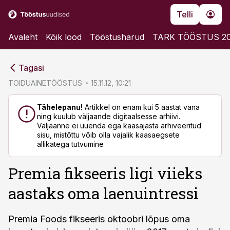
Telli
Avaleht
Kõik lood
Tööstusharud
TARK TÖÖSTUS 2
cebook
cebook
Tagasi
Twitter)
Twitter)
TOIDUAINETÖÖSTUS
15.11.12, 10:21
kedIn
kedIn
Tähelepanu!
Artikkel on enam kui 5 aastat vana
ning kuulub väljaande digitaalsesse arhiivi.
ail
ail
Väljaanne ei uuenda ega kaasajasta arhiveeritud
sisu, mistõttu võib olla vajalik kaasaegsete
k
k
allikatega tutvumine
Premia fikseeris ligi viieks
aastaks oma laenuintressi
Premia Foods fikseeris oktoobri lõpus oma