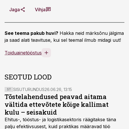
Jaga
Vihja
See teema pakub huvi?
Hakka neid märksõnu jälgima
ja saad alati teavituse, kui sel teemal ilmub midagi uut!
Toiduainetööstus
SEOTUD LOOD
SISUTURUNDUS
26.06.26, 13:15
ST
Tõstelahendused peavad aitama
vältida ettevõtete kõige kallimat
kulu – seisakuid
Ehitus-, tööstus- ja logistikasektoris räägitakse täna
palju efektiivsusest, kuid praktikas määravad töö