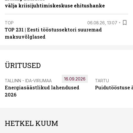
välja kriisijuhtimiskeskuse ehitushanke
TOP
06.08.26, 13:07
TOP 231 | Eesti tööstussektori suuremad
maksuvõlglased
ÜRITUSED
16.09.2026
TALLINN - IDA-VIRUMAA
TARTU
Energiasäästlikud lahendused
Puidutööstuse 
2026
HETKEL KUUM