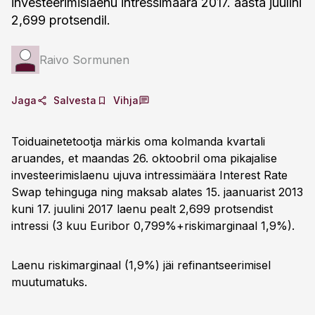
investeerimislaenu intressimäära 2017. aasta juulini
2,699 protsendil.
Raivo Sormunen
Jaga
Salvesta
Vihja
Toiduainetetootja märkis oma kolmanda kvartali
aruandes, et maandas 26. oktoobril oma pikajalise
investeerimislaenu ujuva intressimäära Interest Rate
Swap tehinguga ning maksab alates 15. jaanuarist 2013
kuni 17. juulini 2017 laenu pealt 2,699 protsendist
intressi (3 kuu Euribor 0,799%+riskimarginaal 1,9%).
Laenu riskimarginaal (1,9%) jäi refinantseerimisel
muutumatuks.