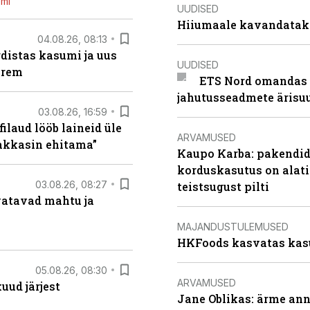
emi
UUDISED
Hiiumaale kavandatak
04.08.26, 08:13
distas kasumi ja uus
UUDISED
arem
ETS Nord omandas 
jahutusseadmete ärisu
03.08.26, 16:59
filaud lööb laineid üle
ARVAMUSED
hakkasin ehitama”
Kaupo Karba: pakendide
korduskasutus on alat
03.08.26, 08:27
teistsugust pilti
vatavad mahtu ja
MAJANDUSTULEMUSED
HKFoods kasvatas kas
05.08.26, 08:30
ARVAMUSED
uud järjest
Jane Oblikas: ärme anna