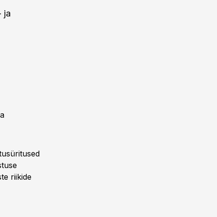
 ja
ja
tusüritused
stuse
te riikide