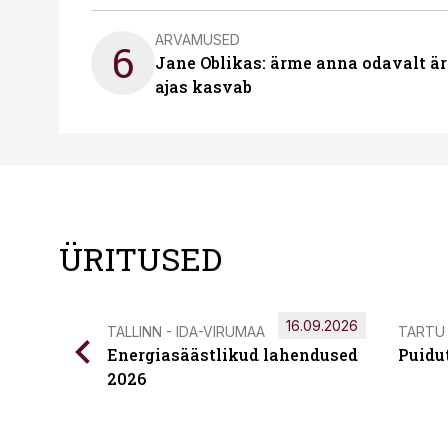
ARVAMUSED
6
Jane Oblikas: ärme anna odavalt ära
ajas kasvab
ÜRITUSED
16.09.2026
TALLINN - IDA-VIRUMAA
TARTU
Energiasäästlikud lahendused
Puidu
2026