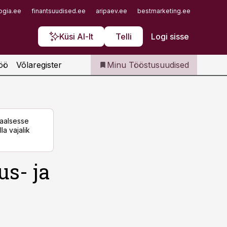
Iseteenindus
ogia.ee
finantsuudised.ee
aripaev.ee
bestmarketing.ee
finantsu
Telli Tööstusuudised
Küsi AI-lt
Telli
Logi sisse
öö
Võlaregister
Minu Tööstusuudised
taalsesse
la vajalik
us- ja