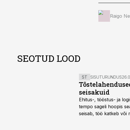
Raigo Ne
SEOTUD LOOD
ST
SISUTURUNDUS
26.0
Tõstelahendused
seisakuid
Ehitus-, tööstus- ja log
tempo sageli hoopis sea
seisab, töö katkeb või m
probleemi, vaid otsest 