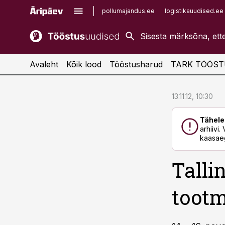
pollumajandus.ee
logistikauudised.ee
kaubandus.ee
imelineajalugu.ee
kinnisvarauudised.ee
imelineteadus.ee
Avaleht
Kõik lood
Tööstusharud
TARK TÖÖST
cebook
cebook
13.11.12, 10:30
Twitter)
Twitter)
Tähele
kedIn
kedIn
arhiivi
kaasaeg
ail
ail
Talli
k
k
tootm