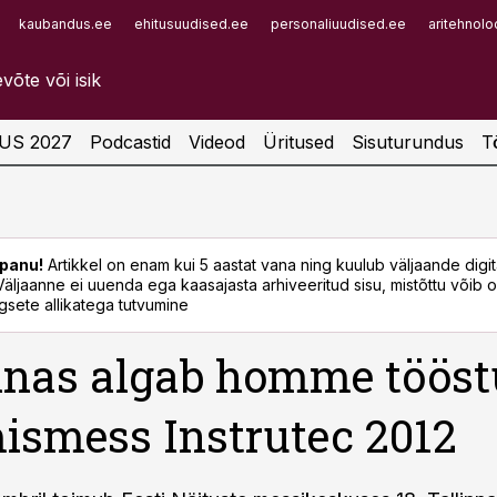
kaubandus.ee
ehitusuudised.ee
personaliuudised.ee
aritehnolo
Infopank
Radar
US 2027
Podcastid
Videod
Üritused
Sisuturundus
T
panu!
Artikkel on enam kui 5 aastat vana ning kuulub väljaande digi
. Väljaanne ei uuenda ega kaasajasta arhiveeritud sisu, mistõttu võib ol
sete allikatega tutvumine
nnas algab homme tööst
ismess Instrutec 2012