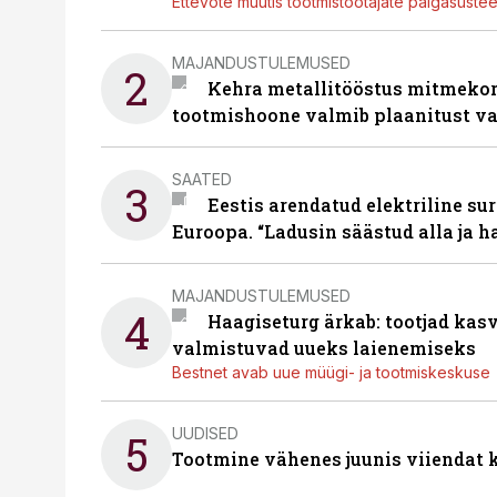
Ettevõte muutis tootmistöötajate palgasüste
MAJANDUSTULEMUSED
2
Kehra metallitööstus mitmekor
tootmishoone valmib plaanitust v
SAATED
3
Eestis arendatud elektriline sur
Euroopa. “Ladusin säästud alla ja 
MAJANDUSTULEMUSED
4
Haagiseturg ärkab: tootjad kas
valmistuvad uueks laienemiseks
Bestnet avab uue müügi- ja tootmiskeskuse
UUDISED
5
Tootmine vähenes juunis viiendat k