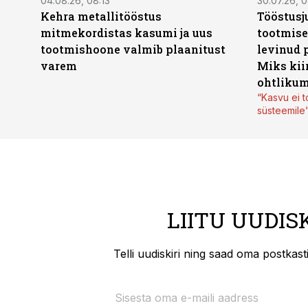
04.08.26, 08:13
30.07.26, 0
Kehra metallitööstus
Tööstusj
mitmekordistas kasumi ja uus
tootmise
tootmishoone valmib plaanitust
levinud 
varem
Miks kii
ohtlikum
“Kasvu ei t
süsteemile
LIITU UUDIS
Telli uudiskiri ning saad oma postkas