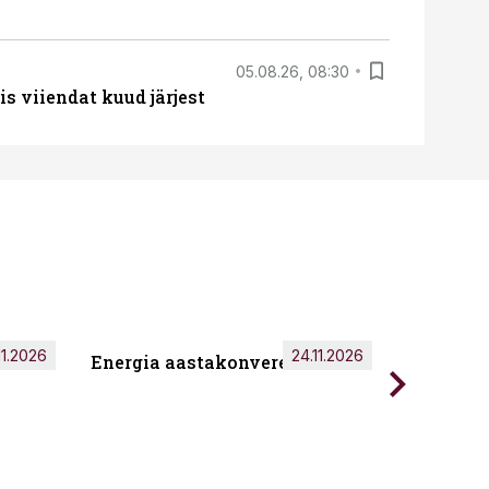
05.08.26, 08:30
s viiendat kuud järjest
11.2026
24.11.2026
Energia aastakonverents 2026
Tark töö