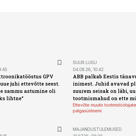
SUUR LUGU
9:45
04.08.26, 10:42
ktroonikatööstus GPV
ABB palkab Eestis tänavu
 uue juhi ettevõtte seest.
inimest. Juhid avavad pl
e sammu astumine oli
suurem seisak on läbi, uu
ks lihtne“
tootmismahud on ette m
Ettevõte muutis tootmistöötajat
palgasüsteemi
MAJANDUSTULEMUSED