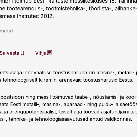
embril toimub Eesti Näituste messikeskuses 18. Tallinna
e tootearendus-, tootmistehnika-, tööriista-, allhanke-
smess Instrutec 2012.
eudorf
Salvesta
Vihja
tähtsusega innovaatilise tööstusharuna on masina-, metalli- 
 tehnoloogiliselt kiiremini arenevaid tööstusharusid Eestis.
positsioon ning messil toimuvad teabe-, nõustamis- ja kooli
te Eesti metalli-, masina-, aparaadi- ning puidu- ja saetöö
 ja arengupotentsiaalist, teisalt aga toovad asjatundjaini teis
s-, tehnika- ja tehnoloogiasaavutused antud valdkonnas.