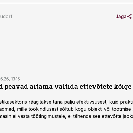
udorf
Jaga
6.26, 13:15
 peavad aitama vältida ettevõtete kõige
istikasektoris räägitakse täna palju efektiivsusest, kuid pra
dmed, mille töökindlusest sõltub kogu objekti või tootmise 
asin ei vasta töötingimustele, ei tähenda see ettevõtte jaoks 
rahalist kulu, venivaid tähtaegu ja suuremaid riske tööohutu