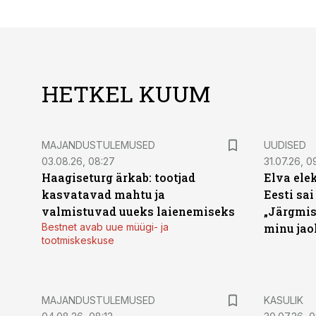
HETKEL KUUM
MAJANDUSTULEMUSED
UUDISED
03.08.26, 08:27
31.07.26, 0
Haagiseturg ärkab: tootjad
Elva ele
kasvatavad mahtu ja
Eesti sai
valmistuvad uueks laienemiseks
„Järgmis
Bestnet avab uue müügi- ja
minu jao
tootmiskeskuse
MAJANDUSTULEMUSED
KASULIK