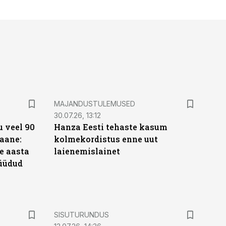
MAJANDUSTULEMUSED
30.07.26, 13:12
 veel 90
Hanza Eesti tehaste kasum
aane:
kolmekordistus enne uut
e aasta
laienemislainet
üüdud
e
ST
SISUTURUNDUS