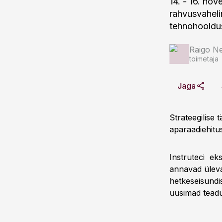
14. - 16. nov
rahvusvahelin
tehnohooldu
Raigo N
toimetaja
Jaga
Strateegilise 
aparaadiehitus
Instruteci eks
annavad ülevaa
hetkeseisundist
uusimad teadu