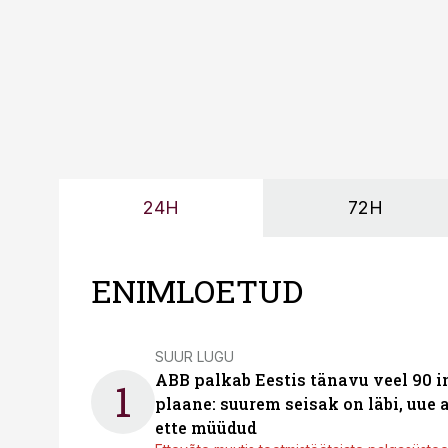
24H
72H
ENIMLOETUD
SUUR LUGU
ABB palkab Eestis tänavu veel 90 
1
plaane: suurem seisak on läbi, uue
ette müüdud