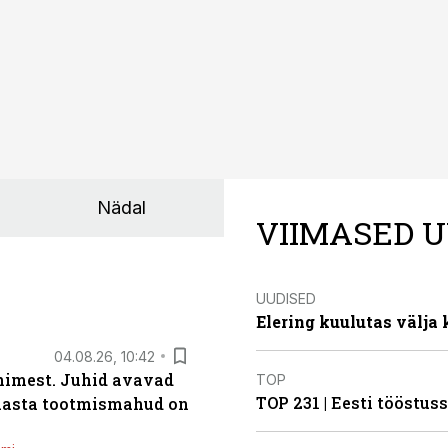
Nädal
VIIMASED U
UUDISED
Elering kuulutas välja
04.08.26, 10:42
inimest. Juhid avavad
TOP
TOP 231 | Eesti tööstu
 aasta tootmismahud on