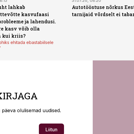
8:15
31.07.26, 08:20
uht lahkab
Autotööstuse nõrkus Ees
ttevõtte kasvufaasi
tarnijaid võrdselt ei tab
probleeme ja lahendusi.
re kasv võib olla
 kui kriis?
ohiks ehitada ebastabiilsele
”
KIRJAGA
ti päeva olulisemad uudised.
Liitun