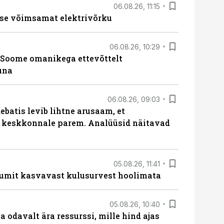
06.08.26, 11:15
se võimsamat elektrivõrku
06.08.26, 10:29
Soome omanikega ettevõttelt
una
06.08.26, 09:03
batis levib lihtne arusaam, et
i keskkonnale parem. Analüüsid näitavad
05.08.26, 11:41
umit kasvavast kulusurvest hoolimata
05.08.26, 10:40
 odavalt ära ressurssi, mille hind ajas