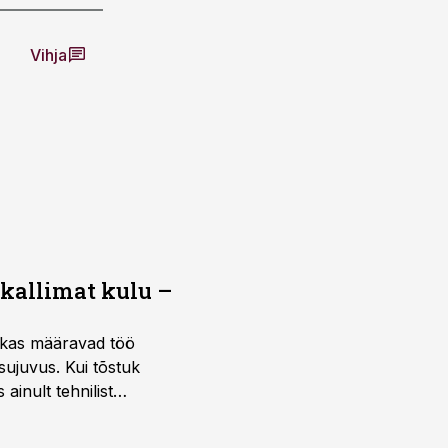
Vihja
 kallimat kulu –
ktikas määravad töö
sujuvus. Kui tõstuk
ainult tehnilist
sele.