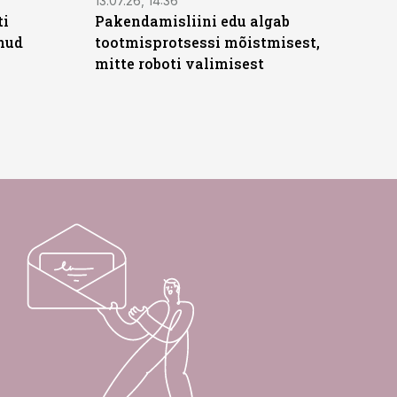
13.07.26, 14:36
ti
Pakendamisliini edu algab
anud
tootmisprotsessi mõistmisest,
mitte roboti valimisest