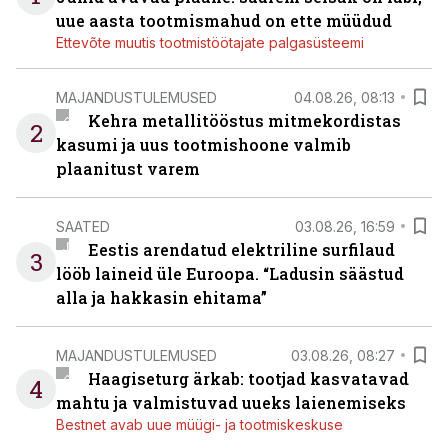
uue aasta tootmismahud on ette müüdud
Ettevõte muutis tootmistöötajate palgasüsteemi
MAJANDUSTULEMUSED
04.08.26, 08:13
Kehra metallitööstus mitmekordistas
2
kasumi ja uus tootmishoone valmib
plaanitust varem
SAATED
03.08.26, 16:59
Eestis arendatud elektriline surfilaud
3
lööb laineid üle Euroopa. “Ladusin säästud
alla ja hakkasin ehitama”
MAJANDUSTULEMUSED
03.08.26, 08:27
Haagiseturg ärkab: tootjad kasvatavad
4
mahtu ja valmistuvad uueks laienemiseks
Bestnet avab uue müügi- ja tootmiskeskuse