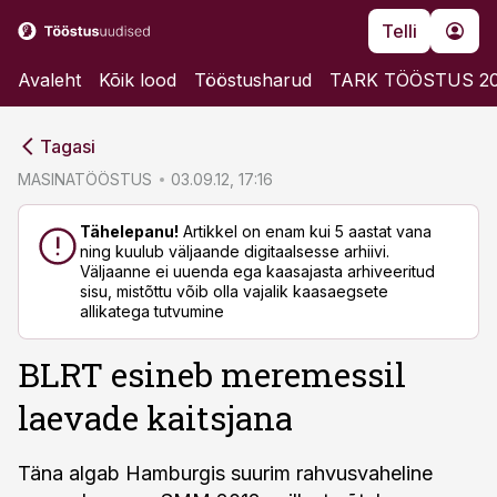
Telli
Avaleht
Kõik lood
Tööstusharud
TARK TÖÖSTUS 2
cebook
cebook
Tagasi
Twitter)
Twitter)
MASINATÖÖSTUS
03.09.12, 17:16
kedIn
kedIn
Tähelepanu!
Artikkel on enam kui 5 aastat vana
ning kuulub väljaande digitaalsesse arhiivi.
ail
ail
Väljaanne ei uuenda ega kaasajasta arhiveeritud
sisu, mistõttu võib olla vajalik kaasaegsete
k
k
allikatega tutvumine
BLRT esineb meremessil
laevade kaitsjana
Täna algab Hamburgis suurim rahvusvaheline