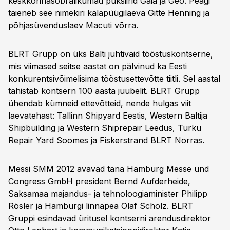
keskkonnasõbralikumad puksiirid Gaia ja Geo. Peagi
täieneb see nimekiri kalapüügilaeva Gitte Henning ja
põhjasüvenduslaev Macuti võrra.
BLRT Grupp on üks Balti juhtivaid tööstuskontserne,
mis viimased seitse aastat on pälvinud ka Eesti
konkurentsivõimelisima tööstusettevõtte tiitli. Sel aastal
tähistab kontsern 100 aasta juubelit. BLRT Grupp
ühendab kümneid ettevõtteid, nende hulgas viit
laevatehast: Tallinn Shipyard Eestis, Western Baltija
Shipbuilding ja Western Shiprepair Leedus, Turku
Repair Yard Soomes ja Fiskerstrand BLRT Norras.
Messi SMM 2012 avavad täna Hamburg Messe und
Congress GmbH president Bernd Aufderheide,
Saksamaa majandus- ja tehnoloogiaminister Philipp
Rösler ja Hamburgi linnapea Olaf Scholz. BLRT
Gruppi esindavad üritusel kontserni arendusdirektor