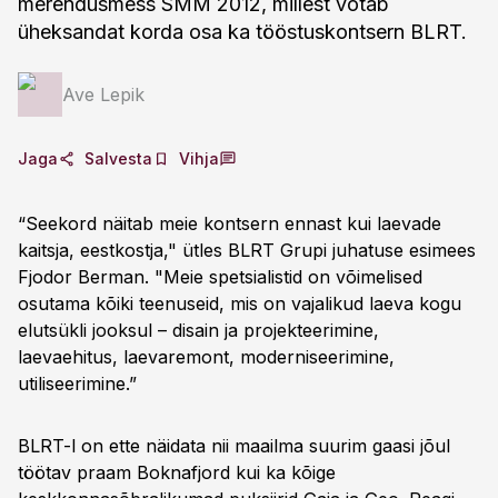
merendusmess SMM 2012, millest võtab
üheksandat korda osa ka tööstuskontsern BLRT.
Ave Lepik
Jaga
Salvesta
Vihja
“Seekord näitab meie kontsern ennast kui laevade
kaitsja, eestkostja," ütles BLRT Grupi juhatuse esimees
Fjodor Berman. "Meie spetsialistid on võimelised
osutama kõiki teenuseid, mis on vajalikud laeva kogu
elutsükli jooksul – disain ja projekteerimine,
laevaehitus, laevaremont, moderniseerimine,
utiliseerimine.”
BLRT-l on ette näidata nii maailma suurim gaasi jõul
töötav praam Boknafjord kui ka kõige