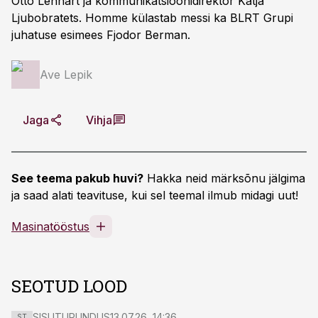
Otto Lenhart ja kommunikatsioonidirektor Katja
Ljubobratets. Homme külastab messi ka BLRT Grupi
juhatuse esimees Fjodor Berman.
Ave Lepik
Jaga
Vihja
See teema pakub huvi?
Hakka neid märksõnu jälgima
ja saad alati teavituse, kui sel teemal ilmub midagi uut!
Masinatööstus
SEOTUD LOOD
SISUTURUNDUS
13.07.26, 14:36
ST