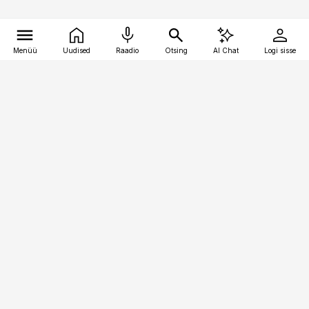
Menüü
Uudised
Raadio
Otsing
AI Chat
Logi sisse
Vana-Lõuna 39/1, 19094 Tallinn
(+372) 667 0111
toostusuudised@toostusuudised.ee
Telli
Reklaam
Firmast
Sisu kasutamisõigused
Ajakirjaniku
eetikakoodeks
Üldtingimused
Privaatsustingimused
Küpsiste poliitika
KKK