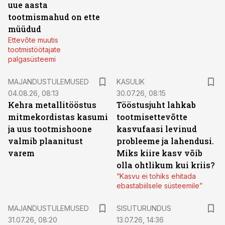
uue aasta
tootmismahud on ette
müüdud
Ettevõte muutis
tootmistöötajate
palgasüsteemi
MAJANDUSTULEMUSED
KASULIK
04.08.26, 08:13
30.07.26, 08:15
Kehra metallitööstus
Tööstusjuht lahkab
mitmekordistas kasumi
tootmisettevõtte
ja uus tootmishoone
kasvufaasi levinud
valmib plaanitust
probleeme ja lahendusi.
varem
Miks kiire kasv võib
olla ohtlikum kui kriis?
“Kasvu ei tohiks ehitada
ebastabiilsele süsteemile”
ST
MAJANDUSTULEMUSED
SISUTURUNDUS
31.07.26, 08:20
13.07.26, 14:36