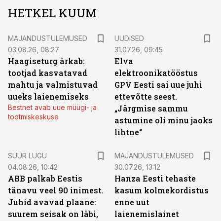
HETKEL KUUM
MAJANDUSTULEMUSED
UUDISED
03.08.26, 08:27
31.07.26, 09:45
Haagiseturg ärkab:
Elva
tootjad kasvatavad
elektroonikatööstus
mahtu ja valmistuvad
GPV Eesti sai uue juhi
uueks laienemiseks
ettevõtte seest.
Bestnet avab uue müügi- ja
„Järgmise sammu
tootmiskeskuse
astumine oli minu jaoks
lihtne“
SUUR LUGU
MAJANDUSTULEMUSED
04.08.26, 10:42
30.07.26, 13:12
ABB palkab Eestis
Hanza Eesti tehaste
tänavu veel 90 inimest.
kasum kolmekordistus
Juhid avavad plaane:
enne uut
suurem seisak on läbi,
laienemislainet