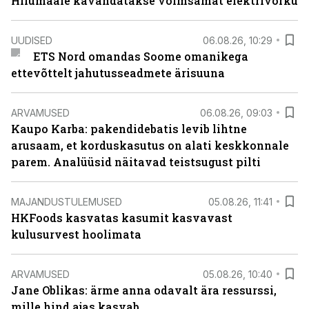
Hiiumaale kavandatakse võimsamat elektrivõrku
UUDISED
06.08.26, 10:29
ETS Nord omandas Soome omanikega
ettevõttelt jahutusseadmete ärisuuna
ARVAMUSED
06.08.26, 09:03
Kaupo Karba: pakendidebatis levib lihtne
arusaam, et korduskasutus on alati keskkonnale
parem. Analüüsid näitavad teistsugust pilti
MAJANDUSTULEMUSED
05.08.26, 11:41
HKFoods kasvatas kasumit kasvavast
kulusurvest hoolimata
ARVAMUSED
05.08.26, 10:40
Jane Oblikas: ärme anna odavalt ära ressurssi,
mille hind ajas kasvab