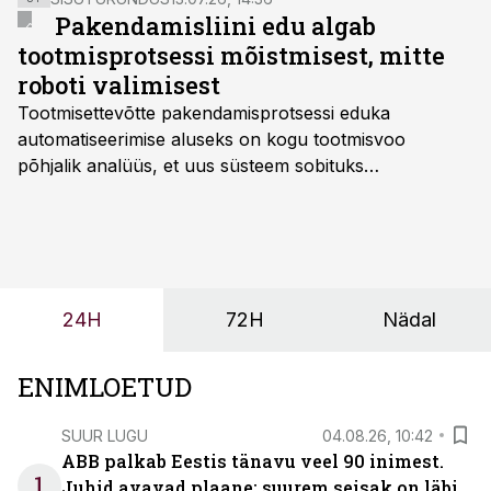
Pakendamisliini edu algab
tootmisprotsessi mõistmisest, mitte
roboti valimisest
Tootmisettevõtte pakendamisprotsessi eduka
automatiseerimise aluseks on kogu tootmisvoo
põhjalik analüüs, et uus süsteem sobituks
olemasolevasse keskkonda, aitaks vähendada
tööjõuvajadust ning oleks valmis ka ettevõtte
tulevasteks arenguteks. Lihtsalt roboti lisamine
enamasti oodatud tulemust ei too, nendib tootmise ja
tööstuse automatiseerimislahenduste arendaja Smitech
24H
72H
Nädal
OÜ tegevjuht Sander Mitendorf.
ENIMLOETUD
SUUR LUGU
04.08.26, 10:42
ABB palkab Eestis tänavu veel 90 inimest.
1
Juhid avavad plaane: suurem seisak on läbi,