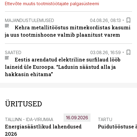
Ettevõte muutis tootmistöötajate palgasüsteemi
MAJANDUSTULEMUSED
04.08.26, 08:13
Kehra metallitööstus mitmekordistas kasumi
ja uus tootmishoone valmib plaanitust varem
SAATED
03.08.26, 16:59
Eestis arendatud elektriline surfilaud lööb
laineid üle Euroopa. “Ladusin säästud alla ja
hakkasin ehitama”
ÜRITUSED
16.09.2026
TALLINN - IDA-VIRUMAA
TARTU
Energiasäästlikud lahendused
Puidutööstuse 
2026