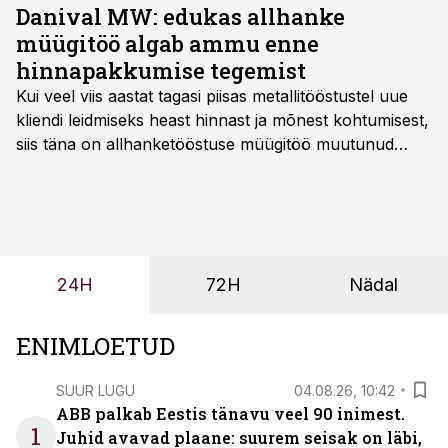
Danival MW: edukas allhanke
müügitöö algab ammu enne
hinnapakkumise tegemist
Kui veel viis aastat tagasi piisas metallitööstustel uue
kliendi leidmiseks heast hinnast ja mõnest kohtumisest,
siis täna on allhanketööstuse müügitöö muutunud
märksa pikemaks ja süsteemsemaks. Konkurents on
kasvanud, kliendid kaaluvad otsuseid põhjalikumalt
ning partnerit ei valita enam ainult tootmisvõimekuse
või hinnakirja järgi.
24H
72H
Nädal
ENIMLOETUD
SUUR LUGU
04.08.26, 10:42
ABB palkab Eestis tänavu veel 90 inimest.
1
Juhid avavad plaane: suurem seisak on läbi,