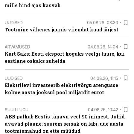
mille hind ajas kasvab
UUDISED
05.08.26, 08:30
Tootmine vähenes juunis viiendat kuud järjest
ARVAMUSED
04.08.26, 14:04
Kärt Saks: Eesti eksport koguks veelgi tuure, kui
eestlane oskaks suhelda
UUDISED
04.08.26, 11:15
Elektrilevi investeerib elektrivõrgu arengusse
kolme aasta jooksul pool miljardit eurot
SUUR LUGU
04.08.26, 10:42
ABB palkab Eestis tänavu veel 90 inimest. Juhid
avavad plaane: suurem seisak on läbi, uue aasta
tootmismahud on ette müüdud