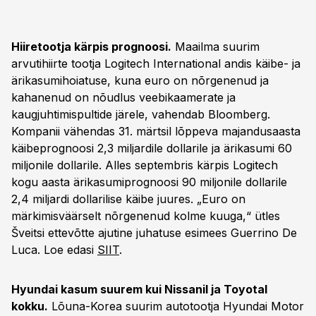
Hiiretootja kärpis prognoosi.
Maailma suurim
arvutihiirte tootja Logitech International andis käibe- ja
ärikasumihoiatuse, kuna euro on nõrgenenud ja
kahanenud on nõudlus veebikaamerate ja
kaugjuhtimispultide järele, vahendab Bloomberg.
Kompanii vähendas 31. märtsil lõppeva majandusaasta
käibeprognoosi 2,3 miljardile dollarile ja ärikasumi 60
miljonile dollarile. Alles septembris kärpis Logitech
kogu aasta ärikasumiprognoosi 90 miljonile dollarile
2,4 miljardi dollarilise käibe juures. „Euro on
märkimisväärselt nõrgenenud kolme kuuga,“ ütles
Šveitsi ettevõtte ajutine juhatuse esimees Guerrino De
Luca. Loe edasi
SIIT
.
Hyundai kasum suurem kui Nissanil ja Toyotal
kokku.
Lõuna-Korea suurim autotootja Hyundai Motor