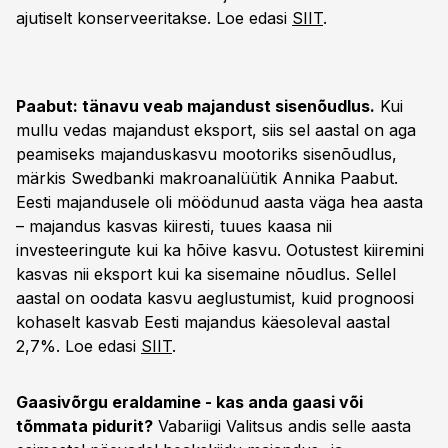
ajutiselt konserveeritakse. Loe edasi
SIIT
.
Paabut: tänavu veab majandust sisenõudlus.
Kui
mullu vedas majandust eksport, siis sel aastal on aga
peamiseks majanduskasvu mootoriks sisenõudlus,
märkis Swedbanki makroanalüütik Annika Paabut.
Eesti majandusele oli möödunud aasta väga hea aasta
– majandus kasvas kiiresti, tuues kaasa nii
investeeringute kui ka hõive kasvu. Ootustest kiiremini
kasvas nii eksport kui ka sisemaine nõudlus. Sellel
aastal on oodata kasvu aeglustumist, kuid prognoosi
kohaselt kasvab Eesti majandus käesoleval aastal
2,7%. Loe edasi
SIIT
.
Gaasivõrgu eraldamine - kas anda gaasi või
tõmmata pidurit?
Vabariigi Valitsus andis selle aasta