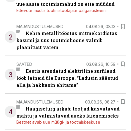
uue aasta tootmismahud on ette müüdud
Ettevõte muutis tootmistöötajate palgasüsteemi
MAJANDUSTULEMUSED
04.08.26, 08:13
Kehra metallitööstus mitmekordistas
2
kasumi ja uus tootmishoone valmib
plaanitust varem
SAATED
03.08.26, 16:59
Eestis arendatud elektriline surfilaud
3
lööb laineid üle Euroopa. “Ladusin säästud
alla ja hakkasin ehitama”
MAJANDUSTULEMUSED
03.08.26, 08:27
Haagiseturg ärkab: tootjad kasvatavad
4
mahtu ja valmistuvad uueks laienemiseks
Bestnet avab uue müügi- ja tootmiskeskuse