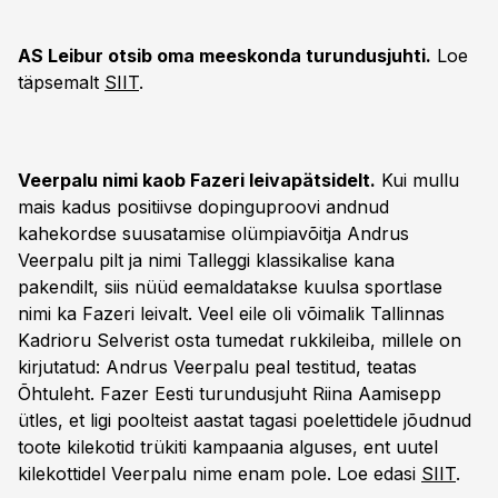
AS Leibur otsib oma meeskonda turundusjuhti.
Loe
täpsemalt
SIIT
.
Veerpalu nimi kaob Fazeri leivapätsidelt.
Kui mullu
mais kadus positiivse dopinguproovi andnud
kahekordse suusatamise olümpiavõitja Andrus
Veerpalu pilt ja nimi Talleggi klassikalise kana
pakendilt, siis nüüd eemaldatakse kuulsa sportlase
nimi ka Fazeri leivalt. Veel eile oli võimalik Tallinnas
Kadrioru Selverist osta tumedat rukkileiba, millele on
kirjutatud: Andrus Veerpalu peal testitud, teatas
Õhtuleht. Fazer Eesti turundusjuht Riina Aamisepp
ütles, et ligi poolteist aastat tagasi poelettidele jõudnud
toote kilekotid trükiti kampaania alguses, ent uutel
kilekottidel Veerpalu nime enam pole. Loe edasi
SIIT
.