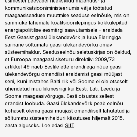
esimestel päevadel heakskiidu majandus- ja
kommunikatsiooniministeeriumis välja töötatud
maagaasiseaduse muutmise seaduse eelnõule, mis on
sammuke lähemale koalitsioonilepingus kokkulepitud
energiapoliitilise eesmärgi saavutamisele – eraldada
Eesti Gaasist gaasi ülekandevõrk ja luua Eleringiga
sarnane sõltumatu gaasi ülekandevõrku omav
süsteemihaldur. Seaduseelnõu seletuskirjas on öeldud,
et Euroopa maagaasi siseturu direktiivi 2009/73
artikkel 49 näeb Eestile ette erandi ega nõua gaasi
ülekandevõrgu omandilist eraldamist gaasi müüjast
seni, kuni mistahes Balti riik või Soome ei ole otseselt
ühendatud muu liikmesriigi kui Eesti, Läti, Leedu ja
Soome maagaasivõrguga. Eesti otsustas sellest
erandist loobuda. Gaasi ülekandevõrk peab eelnõu
kohaselt olema gaasi müüjast omandiliselt lahutatud ja
sõltumatu süsteemihalduri käsutuses hiljemalt 2015.
aasta alguseks. Loe edasi
SIIT
.