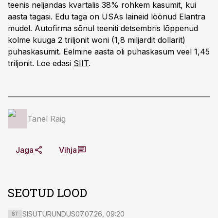
teenis neljandas kvartalis 38% rohkem kasumit, kui
aasta tagasi. Edu taga on USAs laineid löönud Elantra
mudel. Autofirma sõnul teeniti detsembris lõppenud
kolme kuuga 2 triljonit woni (1,8 miljardit dollarit)
puhaskasumit. Eelmine aasta oli puhaskasum veel 1,45
triljonit. Loe edasi
SIIT
.
Tanel Raig
Jaga
Vihja
SEOTUD LOOD
SISUTURUNDUS
07.07.26, 09:20
ST