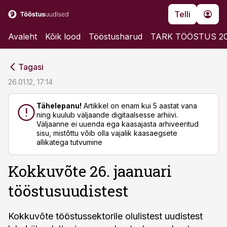
Telli
Avaleht
Kõik lood
Tööstusharud
TARK TÖÖSTUS 2
cebook
cebook
Tagasi
Twitter)
Twitter)
26.01.12, 17:14
kedIn
kedIn
Tähelepanu!
Artikkel on enam kui 5 aastat vana
ning kuulub väljaande digitaalsesse arhiivi.
ail
ail
Väljaanne ei uuenda ega kaasajasta arhiveeritud
sisu, mistõttu võib olla vajalik kaasaegsete
k
k
allikatega tutvumine
Kokkuvõte 26. jaanuari
tööstusuudistest
Kokkuvõte tööstussektorile olulistest uudistest