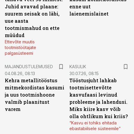
Juhid avavad plaane:
enne uut
suurem seisak on läbi,
laienemislainet
uue aasta
tootmismahud on ette
müüdud
Ettevõte muutis
tootmistöötajate
palgasüsteemi
MAJANDUSTULEMUSED
KASULIK
04.08.26, 08:13
30.07.26, 08:15
Kehra metallitööstus
Tööstusjuht lahkab
mitmekordistas kasumi
tootmisettevõtte
ja uus tootmishoone
kasvufaasi levinud
valmib plaanitust
probleeme ja lahendusi.
varem
Miks kiire kasv võib
olla ohtlikum kui kriis?
“Kasvu ei tohiks ehitada
ebastabiilsele süsteemile”