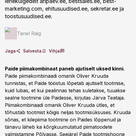
lehekülgedelt aripaev.ee, bestsales.ee, best-
marketing.com, ehitusuudised.ee, sekretar.ee ja
toostusuudised.ee.
Tanel Raig
Jaga
Salvesta
Vihja
Paide piimakombinaat paneb ajutiselt uksed kinni.
Paide piimakombinaadi omanik Oliver Kruuda
tunnistas, et Paide tööstus lõpetab ajutiselt tootmise,
kuid lubas, et kui pealinnas tehas suletakse, tuuakse
sealne tootmine üle Paidesse, kirjutas Järva Teataja.
Piimakombinaadi omanik Oliver Kruuda ütles, et
tõhustab tootmist kõigis neljas tootmisüksuses. Kruuda
sõnas, et kilepiima tootmine on Paides lõppenud ja
tänavu läheb ka kõrgkuumutatud piimatoodete
valmistamine Põlvasse. Seejärel Paide tootmishoone