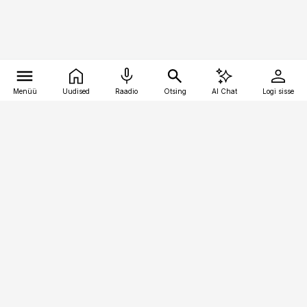
Menüü
Uudised
Raadio
Otsing
AI Chat
Logi sisse
Vana-Lõuna 39/1, 19094 Tallinn
(+372) 667 0111
toostusuudised@toostusuudised.ee
Telli
Reklaam
Firmast
Sisu kasutamisõigused
Ajakirjaniku
eetikakoodeks