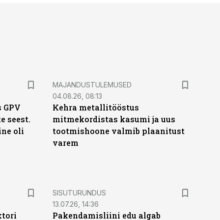
MAJANDUSTULEMUSED
04.08.26, 08:13
s GPV
Kehra metallitööstus
te seest.
mitmekordistas kasumi ja uus
ne oli
tootmishoone valmib plaanitust
varem
ST
SISUTURUNDUS
13.07.26, 14:36
ktori
Pakendamisliini edu algab