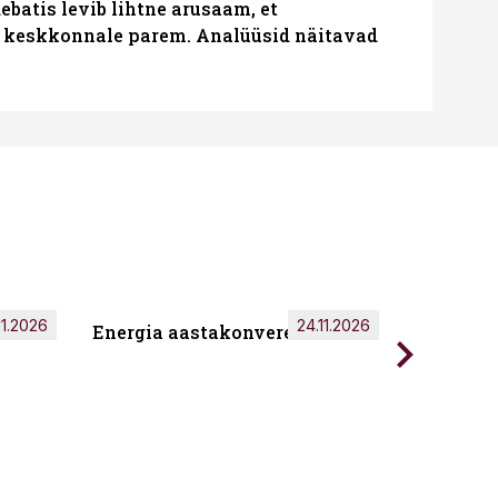
batis levib lihtne arusaam, et
i keskkonnale parem. Analüüsid näitavad
11.2026
24.11.2026
Energia aastakonverents 2026
Tark töö