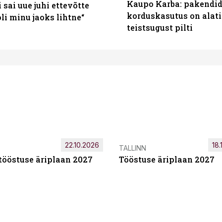
Kaupo Karba: pakendide
sai uue juhi ettevõtte
korduskasutus on alat
i minu jaoks lihtne“
teistsugust pilti
22.10.2026
18.
TALLINN
tööstuse äriplaan 2027
Tööstuse äriplaan 2027