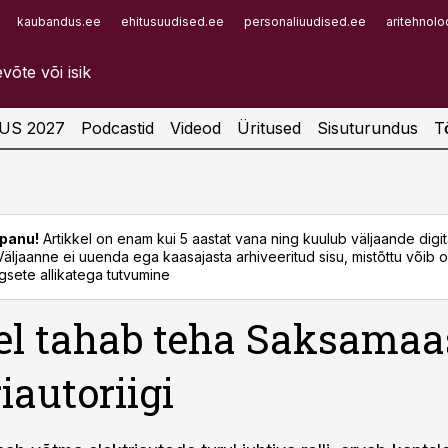
kaubandus.ee
ehitusuudised.ee
personaliuudised.ee
aritehnolo
Infopank
Radar
US 2027
Podcastid
Videod
Üritused
Sisuturundus
T
panu!
Artikkel on enam kui 5 aastat vana ning kuulub väljaande digi
. Väljaanne ei uuenda ega kaasajasta arhiveeritud sisu, mistõttu võib ol
sete allikatega tutvumine
l tahab teha Saksamaa
iautoriigi