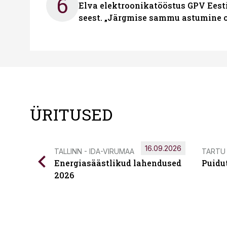
6
Elva elektroonikatööstus GPV Eesti 
seest. „Järgmise sammu astumine ol
ÜRITUSED
16.09.2026
TALLINN - IDA-VIRUMAA
TARTU
Energiasäästlikud lahendused
Puidu
2026