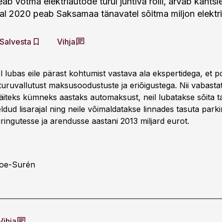
b võtma elektriautode turul juhtiva rolli, arvab kantsl
al 2020 peab Saksamaa tänavatel sõitma miljon elektri
Salvesta
Vihja
lubas eile pärast kohtumist vastava ala ekspertidega, et pol
 turuvallutust maksusoodustuste ja eriõigustega. Nii vabasta
näiteks kümneks aastaks automaksust, neil lubatakse sõita t
dud lisarajal ning neile võimaldatakse linnades tasuta parkim
ringutesse ja arendusse aastani 2013 miljard eurot.
Soe-Surén
Vihja