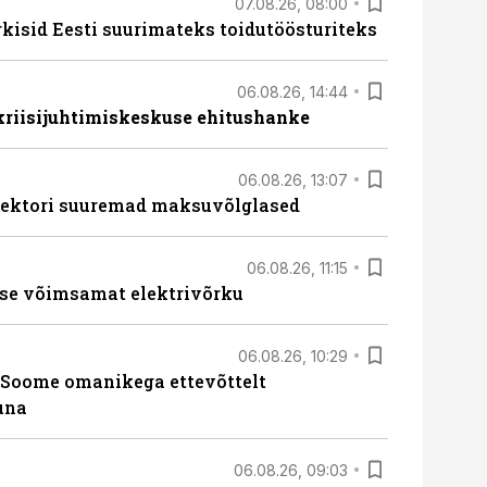
07.08.26, 08:00
rkisid Eesti suurimateks toidutöösturiteks
06.08.26, 14:44
 kriisijuhtimiskeskuse ehitushanke
06.08.26, 13:07
ssektori suuremad maksuvõlglased
06.08.26, 11:15
se võimsamat elektrivõrku
06.08.26, 10:29
Soome omanikega ettevõttelt
una
06.08.26, 09:03