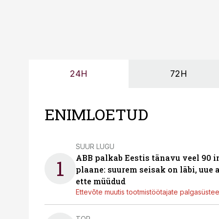
24H
72H
ENIMLOETUD
SUUR LUGU
ABB palkab Eestis tänavu veel 90 
1
plaane: suurem seisak on läbi, uue
ette müüdud
Ettevõte muutis tootmistöötajate palgasüste
TOP