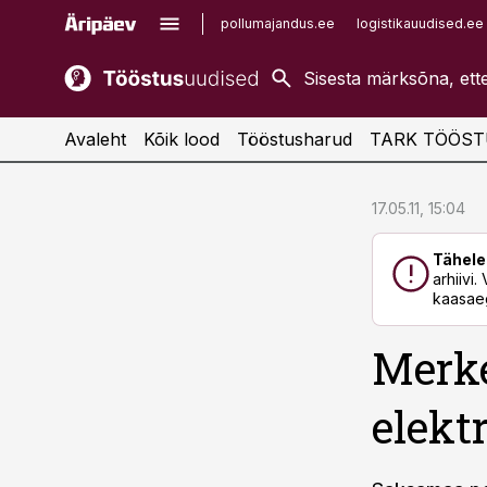
pollumajandus.ee
logistikauudised.ee
kaubandus.ee
imelineajalugu.ee
kinnisvarauudised.ee
imelineteadus.ee
Avaleht
Kõik lood
Tööstusharud
TARK TÖÖST
cebook
cebook
17.05.11, 15:04
Twitter)
Twitter)
Tähele
kedIn
kedIn
arhiivi
kaasaeg
ail
ail
Merke
k
k
elektr