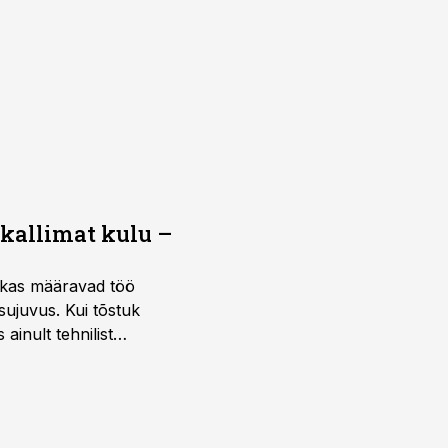
 kallimat kulu –
ktikas määravad töö
sujuvus. Kui tõstuk
ainult tehnilist
sele.