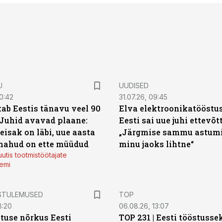
U
UUDISED
0:42
31.07.26, 09:45
ab Eestis tänavu veel 90
Elva elektroonikatööstu
 Juhid avavad plaane:
Eesti sai uue juhi ettevõt
eisak on läbi, uue aasta
„Järgmise sammu astumi
mahud on ette müüdud
minu jaoks lihtne“
utis tootmistöötajate
emi
STULEMUSED
TOP
8:20
06.08.26, 13:07
tuse nõrkus Eesti
TOP 231 | Eesti tööstusse