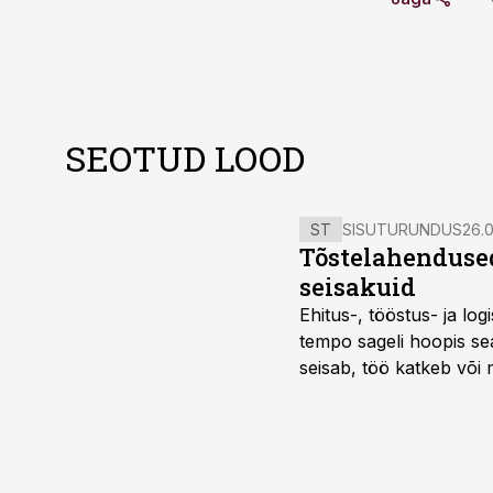
SEOTUD LOOD
ST
SISUTURUNDUS
26.0
Tõstelahendused
seisakuid
Ehitus-, tööstus- ja log
tempo sageli hoopis sea
seisab, töö katkeb või m
probleemi, vaid otsest 