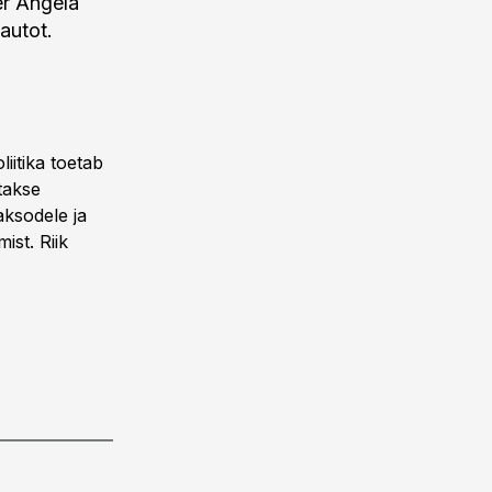
er Angela
autot.
iitika toetab
takse
aksodele ja
ist. Riik