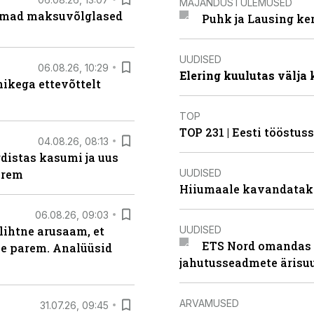
MAJANDUSTULEMUSED
uremad maksuvõlglased
Puhk ja Lausing ke
UUDISED
06.08.26, 10:29
Elering kuulutas välja
kega ettevõttelt
TOP
TOP 231 | Eesti tööstu
04.08.26, 08:13
distas kasumi ja uus
UUDISED
arem
Hiiumaale kavandatak
06.08.26, 09:03
UUDISED
lihtne arusaam, et
ETS Nord omandas 
le parem. Analüüsid
jahutusseadmete ärisu
ARVAMUSED
31.07.26, 09:45