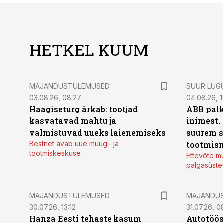
HETKEL KUUM
MAJANDUSTULEMUSED
SUUR LUG
03.08.26, 08:27
04.08.26, 1
Haagiseturg ärkab: tootjad
ABB palk
kasvatavad mahtu ja
inimest.
valmistuvad uueks laienemiseks
suurem s
Bestnet avab uue müügi- ja
tootmis
tootmiskeskuse
Ettevõte mu
palgasüste
MAJANDUSTULEMUSED
MAJANDU
30.07.26, 13:12
31.07.26, 0
Hanza Eesti tehaste kasum
Autotöös