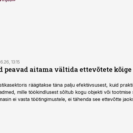
6.26, 13:15
 peavad aitama vältida ettevõtete kõige
istikasektoris räägitakse täna palju efektiivsusest, kuid pra
dmed, mille töökindlusest sõltub kogu objekti või tootmise 
asin ei vasta töötingimustele, ei tähenda see ettevõtte jaoks 
rahalist kulu, venivaid tähtaegu ja suuremaid riske tööohutu