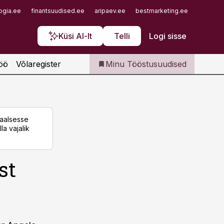
Iseteenindus
ogia.ee
finantsuudised.ee
aripaev.ee
bestmarketing.ee
finantsu
Telli Tööstusuudised
Küsi AI-lt
Telli
Logi sisse
öö
Võlaregister
Minu Tööstusuudised
taalsesse
la vajalik
st