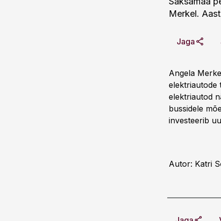
Saksamaa pea
Merkel. Aast
Jaga
Angela Merkel 
elektriautode
elektriautod 
bussidele mõel
investeerib uu
Autor: Katri 
Jaga