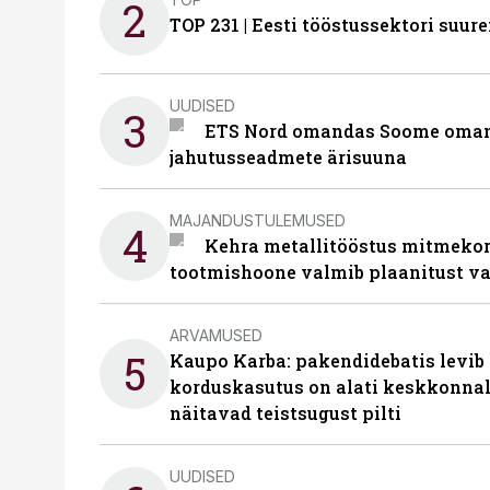
2
TOP 231 | Eesti tööstussektori su
UUDISED
3
ETS Nord omandas Soome omani
jahutusseadmete ärisuuna
MAJANDUSTULEMUSED
4
Kehra metallitööstus mitmekor
tootmishoone valmib plaanitust v
ARVAMUSED
5
Kaupo Karba: pakendidebatis levib 
korduskasutus on alati keskkonna
näitavad teistsugust pilti
UUDISED