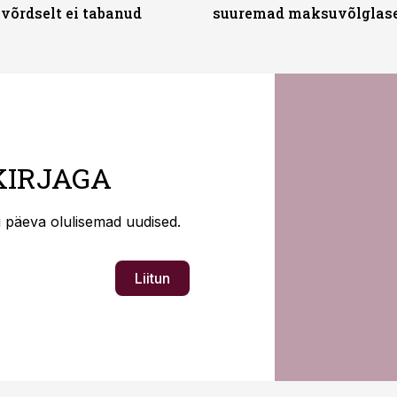
 võrdselt ei tabanud
suuremad maksuvõlglas
KIRJAGA
ti päeva olulisemad uudised.
Liitun