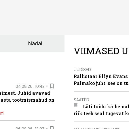
Nädal
VIIMASED U
UUDISED
Rallistaar Elfyn Evans 
Palmako juht: see on t
04.08.26, 10:42
inimest. Juhid avavad
 aasta tootmismahud on
SAATED
Läti toidu käibema
riik teeb seal tugevat k
emi
06.08.26, 13:07