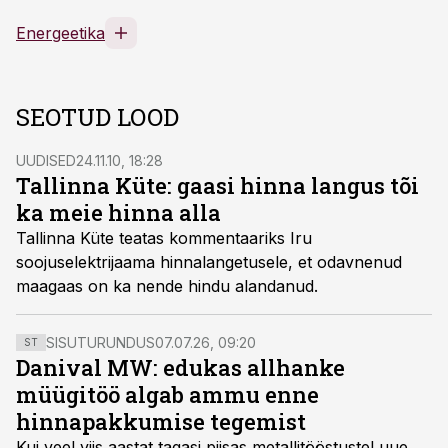
Energeetika
SEOTUD LOOD
UUDISED
24.11.10, 18:28
Tallinna Küte: gaasi hinna langus tõi
ka meie hinna alla
Tallinna Küte teatas kommentaariks Iru
soojuselektrijaama hinnalangetusele, et odavnenud
maagaas on ka nende hindu alandanud.
SISUTURUNDUS
07.07.26, 09:20
ST
Danival MW: edukas allhanke
müügitöö algab ammu enne
hinnapakkumise tegemist
Kui veel viis aastat tagasi piisas metallitööstustel uue