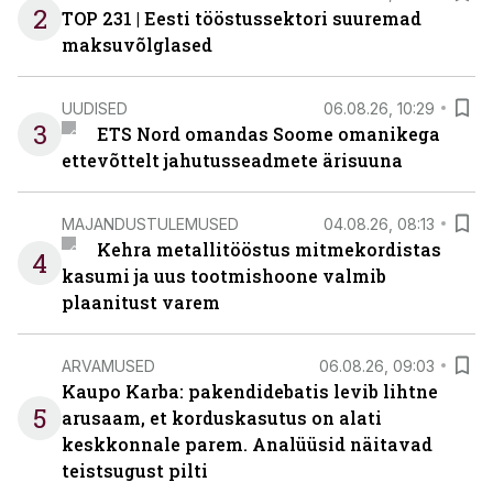
2
TOP 231 | Eesti tööstussektori suuremad
maksuvõlglased
UUDISED
06.08.26, 10:29
3
ETS Nord omandas Soome omanikega
ettevõttelt jahutusseadmete ärisuuna
MAJANDUSTULEMUSED
04.08.26, 08:13
Kehra metallitööstus mitmekordistas
4
kasumi ja uus tootmishoone valmib
plaanitust varem
ARVAMUSED
06.08.26, 09:03
Kaupo Karba: pakendidebatis levib lihtne
5
arusaam, et korduskasutus on alati
keskkonnale parem. Analüüsid näitavad
teistsugust pilti