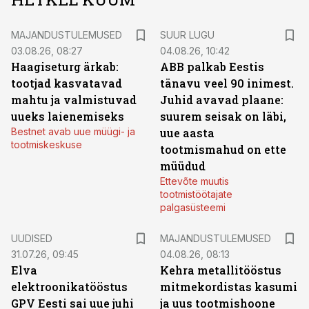
MAJANDUSTULEMUSED
SUUR LUGU
03.08.26, 08:27
04.08.26, 10:42
Haagiseturg ärkab:
ABB palkab Eestis
tootjad kasvatavad
tänavu veel 90 inimest.
mahtu ja valmistuvad
Juhid avavad plaane:
uueks laienemiseks
suurem seisak on läbi,
Bestnet avab uue müügi- ja
uue aasta
tootmiskeskuse
tootmismahud on ette
müüdud
Ettevõte muutis
tootmistöötajate
palgasüsteemi
UUDISED
MAJANDUSTULEMUSED
31.07.26, 09:45
04.08.26, 08:13
Elva
Kehra metallitööstus
elektroonikatööstus
mitmekordistas kasumi
GPV Eesti sai uue juhi
ja uus tootmishoone