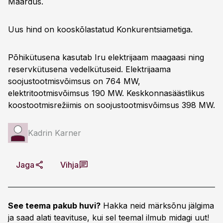
Maardus.
Uus hind on kooskõlastatud Konkurentsiametiga.
Põhikütusena kasutab Iru elektrijaam maagaasi ning
reservkütusena vedelkütuseid. Elektrijaama
soojustootmisvõimsus on 764 MW,
elektritootmisvõimsus 190 MW. Keskkonnasäästlikus
koostootmisrežiimis on soojustootmisvõimsus 398 MW.
Kadrin Karner
Jaga
Vihja
See teema pakub huvi?
Hakka neid märksõnu jälgima
ja saad alati teavituse, kui sel teemal ilmub midagi uut!