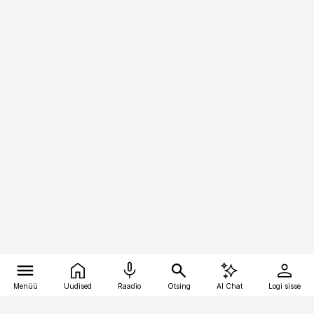
Menüü
Uudised
Raadio
Otsing
AI Chat
Logi sisse