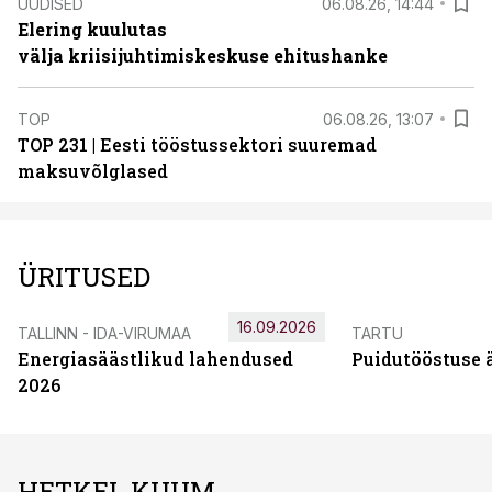
UUDISED
06.08.26, 14:44
Elering kuulutas
välja kriisijuhtimiskeskuse ehitushanke
TOP
06.08.26, 13:07
TOP 231 | Eesti tööstussektori suuremad
maksuvõlglased
ÜRITUSED
16.09.2026
TALLINN - IDA-VIRUMAA
TARTU
Energiasäästlikud lahendused
Puidutööstuse 
2026
HETKEL KUUM