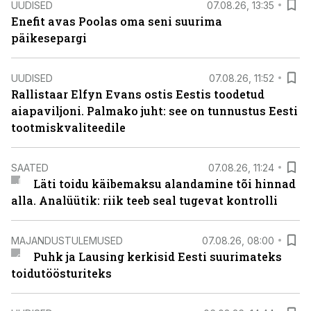
UUDISED
07.08.26, 13:35
Enefit avas Poolas oma seni suurima
päikesepargi
UUDISED
07.08.26, 11:52
Rallistaar Elfyn Evans ostis Eestis toodetud
aiapaviljoni. Palmako juht: see on tunnustus Eesti
tootmiskvaliteedile
SAATED
07.08.26, 11:24
Läti toidu käibemaksu alandamine tõi hinnad
alla. Analüütik: riik teeb seal tugevat kontrolli
MAJANDUSTULEMUSED
07.08.26, 08:00
Puhk ja Lausing kerkisid Eesti suurimateks
toidutöösturiteks