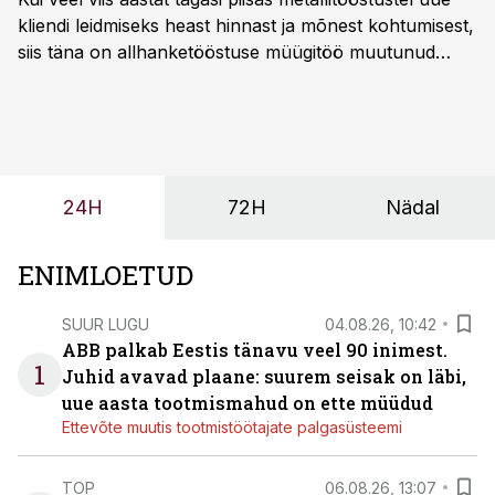
kliendi leidmiseks heast hinnast ja mõnest kohtumisest,
siis täna on allhanketööstuse müügitöö muutunud
märksa pikemaks ja süsteemsemaks. Konkurents on
kasvanud, kliendid kaaluvad otsuseid põhjalikumalt
ning partnerit ei valita enam ainult tootmisvõimekuse
või hinnakirja järgi.
24H
72H
Nädal
ENIMLOETUD
SUUR LUGU
04.08.26, 10:42
ABB palkab Eestis tänavu veel 90 inimest.
1
Juhid avavad plaane: suurem seisak on läbi,
uue aasta tootmismahud on ette müüdud
Ettevõte muutis tootmistöötajate palgasüsteemi
TOP
06.08.26, 13:07