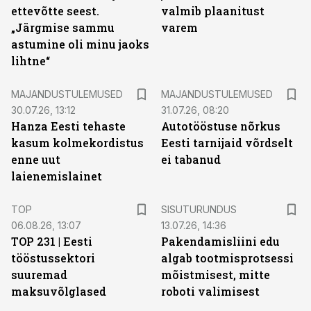
ettevõtte seest.
valmib plaanitust
„Järgmise sammu
varem
astumine oli minu jaoks
lihtne“
MAJANDUSTULEMUSED
MAJANDUSTULEMUSED
30.07.26, 13:12
31.07.26, 08:20
Hanza Eesti tehaste
Autotööstuse nõrkus
kasum kolmekordistus
Eesti tarnijaid võrdselt
enne uut
ei tabanud
laienemislainet
ST
TOP
SISUTURUNDUS
06.08.26, 13:07
13.07.26, 14:36
TOP 231 | Eesti
Pakendamisliini edu
tööstussektori
algab tootmisprotsessi
suuremad
mõistmisest, mitte
maksuvõlglased
roboti valimisest