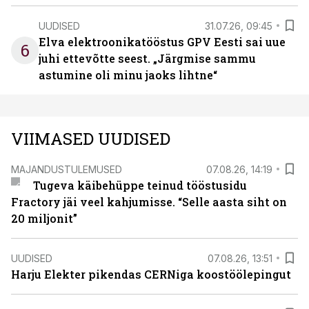
UUDISED
31.07.26, 09:45
Elva elektroonikatööstus GPV Eesti sai uue
6
juhi ettevõtte seest. „Järgmise sammu
astumine oli minu jaoks lihtne“
VIIMASED UUDISED
MAJANDUSTULEMUSED
07.08.26, 14:19
Tugeva käibehüppe teinud tööstusidu
Fractory jäi veel kahjumisse. “Selle aasta siht on
20 miljonit”
UUDISED
07.08.26, 13:51
Harju Elekter pikendas CERNiga koostöölepingut