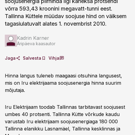
soojusenergia piirhinda ligi kaheksa protsendi
võrra 593,43 kroonini megavatt-tunni eest.
Tallinna Küttele müüdav soojuse hind on väiksem
tagasiulatuvalt alates 1. novembrist 2010.
Kadrin Karner
Äripäeva kaasautor
Jaga
Salvesta
Vihja
Hinna langus tuleneb maagaasi otsuhina langusest,
mis on Iru elektrijaama soojusenergia hinna suurim
mõjutaja.
Iru Elektrijaam toodab Tallinnas tarbitavast soojusest
umbes 40 protsenti. Tallinna Kütte võrkude kaudu
varustab Iru elektrijaam soojusenergiaga 180 000
Tallinna elanikku Lasnamäel, Tallinna kesklinnas ja