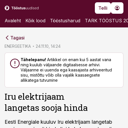
Telli
Avaleht
Kõik lood
Tööstusharud
TARK TÖÖSTUS 2
cebook
cebook
Tagasi
Twitter)
Twitter)
ENERGEETIKA
24.11.10, 14:24
kedIn
kedIn
Tähelepanu!
Artikkel on enam kui 5 aastat vana
ning kuulub väljaande digitaalsesse arhiivi.
ail
ail
Väljaanne ei uuenda ega kaasajasta arhiveeritud
sisu, mistõttu võib olla vajalik kaasaegsete
k
k
allikatega tutvumine
Iru elektrijaam
langetas sooja hinda
Eesti Energiale kuuluv Iru elektrijaam langetab