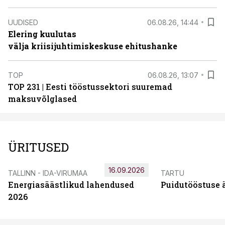
UUDISED
06.08.26, 14:44
Elering kuulutas
välja kriisijuhtimiskeskuse ehitushanke
TOP
06.08.26, 13:07
TOP 231 | Eesti tööstussektori suuremad
maksuvõlglased
ÜRITUSED
16.09.2026
TALLINN - IDA-VIRUMAA
TARTU
Energiasäästlikud lahendused
Puidutööstuse 
2026