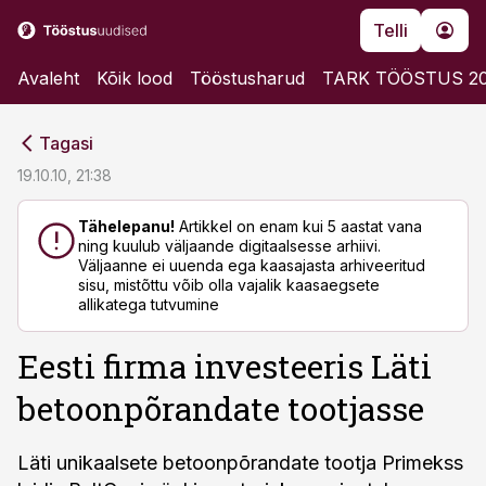
Telli
Avaleht
Kõik lood
Tööstusharud
TARK TÖÖSTUS 2
cebook
cebook
Tagasi
Twitter)
Twitter)
19.10.10, 21:38
kedIn
kedIn
Tähelepanu!
Artikkel on enam kui 5 aastat vana
ning kuulub väljaande digitaalsesse arhiivi.
ail
ail
Väljaanne ei uuenda ega kaasajasta arhiveeritud
sisu, mistõttu võib olla vajalik kaasaegsete
k
k
allikatega tutvumine
Eesti firma investeeris Läti
betoonpõrandate tootjasse
Läti unikaalsete betoonpõrandate tootja Primekss