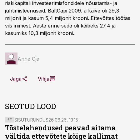
riskikapitali investeerimisfondidele nõustamis- ja
juhtimisteenuseid. BaltCapi 2009. a käive oli 29,3
miljonit ja kasum 5,4 miljonit krooni. Ettevõttes töötas
viis inimest. Aasta enne seda oli käibeks 27,4 ja
kasumiks 10,3 miljonit krooni.
Anne Oja
Jaga
Vihja
SEOTUD LOOD
SISUTURUNDUS
26.06.26, 13:15
ST
Tõstelahendused peavad aitama
vältida ettevõtete kõige kallimat