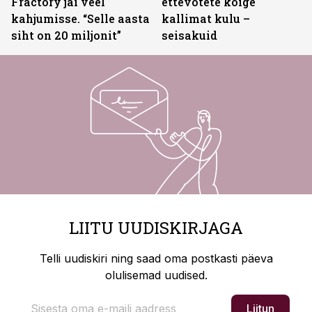
Fractory jäi veel
ettevõtete kõige
kahjumisse. “Selle aasta
kallimat kulu –
siht on 20 miljonit”
seisakuid
LIITU UUDISKIRJAGA
Telli uudiskiri ning saad oma postkasti päeva
olulisemad uudised.
Liitun