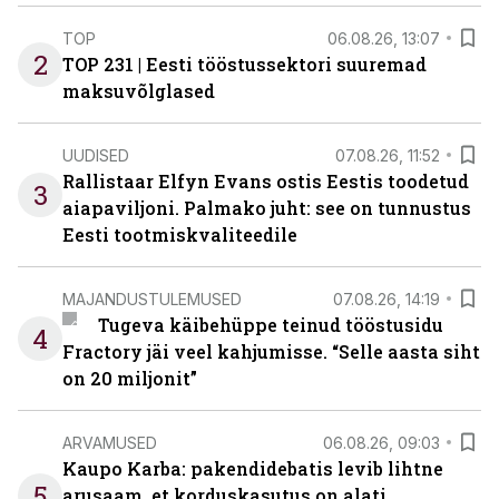
TOP
06.08.26, 13:07
2
TOP 231 | Eesti tööstussektori suuremad
maksuvõlglased
UUDISED
07.08.26, 11:52
Rallistaar Elfyn Evans ostis Eestis toodetud
3
aiapaviljoni. Palmako juht: see on tunnustus
Eesti tootmiskvaliteedile
MAJANDUSTULEMUSED
07.08.26, 14:19
Tugeva käibehüppe teinud tööstusidu
4
Fractory jäi veel kahjumisse. “Selle aasta siht
on 20 miljonit”
ARVAMUSED
06.08.26, 09:03
Kaupo Karba: pakendidebatis levib lihtne
5
arusaam, et korduskasutus on alati