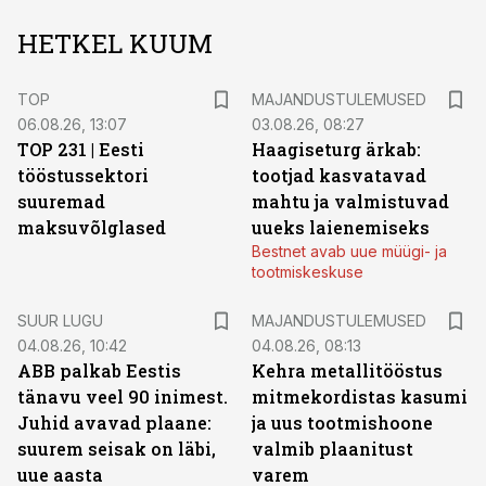
HETKEL KUUM
TOP
MAJANDUSTULEMUSED
06.08.26, 13:07
03.08.26, 08:27
TOP 231 | Eesti
Haagiseturg ärkab:
tööstussektori
tootjad kasvatavad
suuremad
mahtu ja valmistuvad
maksuvõlglased
uueks laienemiseks
Bestnet avab uue müügi- ja
tootmiskeskuse
SUUR LUGU
MAJANDUSTULEMUSED
04.08.26, 10:42
04.08.26, 08:13
ABB palkab Eestis
Kehra metallitööstus
tänavu veel 90 inimest.
mitmekordistas kasumi
Juhid avavad plaane:
ja uus tootmishoone
suurem seisak on läbi,
valmib plaanitust
uue aasta
varem