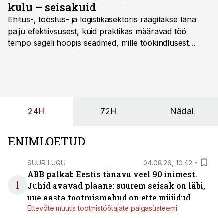
kulu – seisakuid
Ehitus-, tööstus- ja logistikasektoris räägitakse täna
palju efektiivsusest, kuid praktikas määravad töö
tempo sageli hoopis seadmed, mille töökindlusest
sõltub kogu objekti või tootmise sujuvus. Kui tõstuk
seisab, töö katkeb või masin ei vasta töötingimustele,
ei tähenda see ettevõtte jaoks ainult tehnilist
probleemi, vaid otsest rahalist kulu, venivaid tähtaegu
ja suuremaid riske tööohutusele.
24H
72H
Nädal
ENIMLOETUD
SUUR LUGU
04.08.26, 10:42
ABB palkab Eestis tänavu veel 90 inimest.
1
Juhid avavad plaane: suurem seisak on läbi,
uue aasta tootmismahud on ette müüdud
Ettevõte muutis tootmistöötajate palgasüsteemi