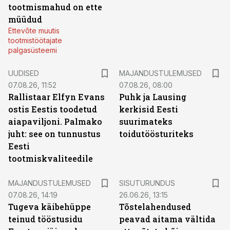
tootmismahud on ette
müüdud
Ettevõte muutis
tootmistöötajate
palgasüsteemi
UUDISED
MAJANDUSTULEMUSED
07.08.26, 11:52
07.08.26, 08:00
Rallistaar Elfyn Evans
Puhk ja Lausing
ostis Eestis toodetud
kerkisid Eesti
aiapaviljoni. Palmako
suurimateks
juht: see on tunnustus
toidutöösturiteks
Eesti
tootmiskvaliteedile
ST
MAJANDUSTULEMUSED
SISUTURUNDUS
07.08.26, 14:19
26.06.26, 13:15
Tugeva käibehüppe
Tõstelahendused
teinud tööstusidu
peavad aitama vältida