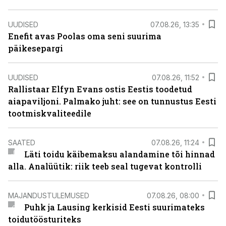
UUDISED
07.08.26, 13:35
Enefit avas Poolas oma seni suurima
päikesepargi
UUDISED
07.08.26, 11:52
Rallistaar Elfyn Evans ostis Eestis toodetud
aiapaviljoni. Palmako juht: see on tunnustus Eesti
tootmiskvaliteedile
SAATED
07.08.26, 11:24
Läti toidu käibemaksu alandamine tõi hinnad
alla. Analüütik: riik teeb seal tugevat kontrolli
MAJANDUSTULEMUSED
07.08.26, 08:00
Puhk ja Lausing kerkisid Eesti suurimateks
toidutöösturiteks