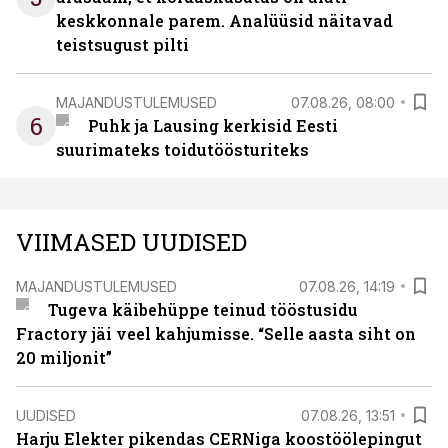
keskkonnale parem. Analüüsid näitavad
teistsugust pilti
MAJANDUSTULEMUSED
07.08.26, 08:00
6
Puhk ja Lausing kerkisid Eesti
suurimateks toidutöösturiteks
VIIMASED UUDISED
MAJANDUSTULEMUSED
07.08.26, 14:19
Tugeva käibehüppe teinud tööstusidu
Fractory jäi veel kahjumisse. “Selle aasta siht on
20 miljonit”
UUDISED
07.08.26, 13:51
Harju Elekter pikendas CERNiga koostöölepingut