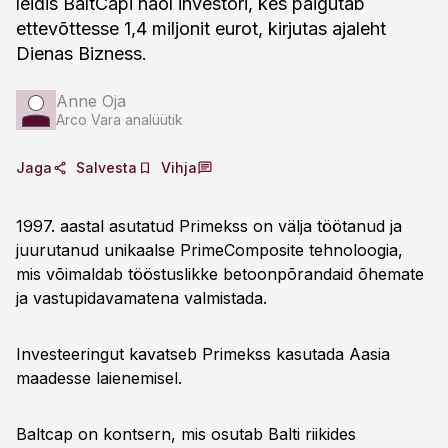
leidis BaltCapi näol investori, kes paigutab
ettevõttesse 1,4 miljonit eurot, kirjutas ajaleht
Dienas Bizness.
Anne Oja
Arco Vara analüütik
Jaga
Salvesta
Vihja
1997. aastal asutatud Primekss on välja töötanud ja
juurutanud unikaalse PrimeComposite tehnoloogia,
mis võimaldab tööstuslikke betoonpõrandaid õhemate
ja vastupidavamatena valmistada.
Investeeringut kavatseb Primekss kasutada Aasia
maadesse laienemisel.
Baltcap on kontsern, mis osutab Balti riikides