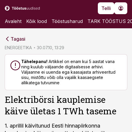
Telli
Avaleht
Kõik lood
Tööstusharud
TARK TÖÖSTUS 2
cebook
cebook
Tagasi
Twitter)
Twitter)
ENERGEETIKA
30.07.10, 13:29
kedIn
kedIn
Tähelepanu!
Artikkel on enam kui 5 aastat vana
ning kuulub väljaande digitaalsesse arhiivi.
ail
ail
Väljaanne ei uuenda ega kaasajasta arhiveeritud
sisu, mistõttu võib olla vajalik kaasaegsete
k
k
allikatega tutvumine
Elektribörsi kauplemise
käive ületas 1 TWh taseme
1. aprillil käivitunud Eesti hinnapiirkonna