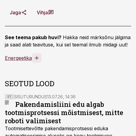
Jaga
Vihja
See teema pakub huvi?
Hakka neid märksõnu jälgima
ja saad alati teavituse, kui sel teemal ilmub midagi uut!
Energeetika
SEOTUD LOOD
SISUTURUNDUS
13.07.26, 14:36
ST
Pakendamisliini edu algab
tootmisprotsessi mõistmisest, mitte
roboti valimisest
Tootmisettevõtte pakendamisprotsessi eduka
automatiseerimise aluseks on kogu tootmisvoo