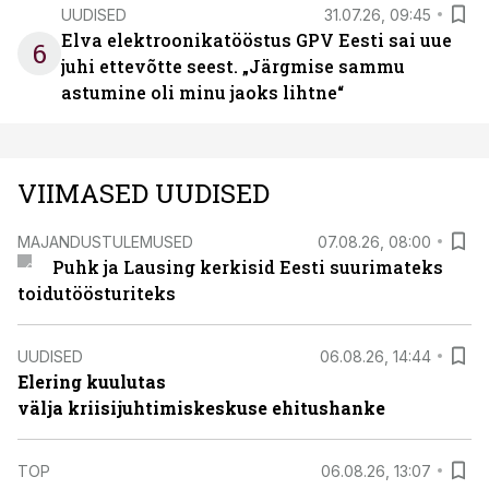
UUDISED
31.07.26, 09:45
Elva elektroonikatööstus GPV Eesti sai uue
6
juhi ettevõtte seest. „Järgmise sammu
astumine oli minu jaoks lihtne“
VIIMASED UUDISED
MAJANDUSTULEMUSED
07.08.26, 08:00
Puhk ja Lausing kerkisid Eesti suurimateks
toidutöösturiteks
UUDISED
06.08.26, 14:44
Elering kuulutas
välja kriisijuhtimiskeskuse ehitushanke
TOP
06.08.26, 13:07