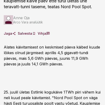
kauplemise käive päev ette turul ületas ühe
teravatt-tunni taseme, teatas Nord Pool Spot.
Anne Oja
Arco Vara analüütik
Jaga
Salvesta
Vihja
Alates käivitamisest on keskmised päeva käibed kuude
lõikes olnud järgmised: aprillis 4,5 gigavatt-tundi
päevas, mais 5,6 GWh päevas, juunis 11,9 GWh
päevas ja juulis 14,1 GWh päevas.
25. juulil ületas Estlinki kogukäive 1TWh piiri vähem kui
neli kuud peale käivitamist. "Nord Pool Spot on väga
hästi Eesti turuosaliste poolt vastu võetud. Kauplemise