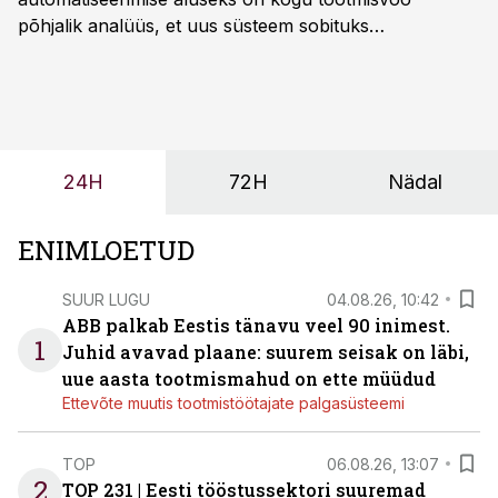
põhjalik analüüs, et uus süsteem sobituks
olemasolevasse keskkonda, aitaks vähendada
tööjõuvajadust ning oleks valmis ka ettevõtte
tulevasteks arenguteks. Lihtsalt roboti lisamine
enamasti oodatud tulemust ei too, nendib tootmise ja
tööstuse automatiseerimislahenduste arendaja Smitech
24H
72H
Nädal
OÜ tegevjuht Sander Mitendorf.
ENIMLOETUD
SUUR LUGU
04.08.26, 10:42
ABB palkab Eestis tänavu veel 90 inimest.
1
Juhid avavad plaane: suurem seisak on läbi,
uue aasta tootmismahud on ette müüdud
Ettevõte muutis tootmistöötajate palgasüsteemi
TOP
06.08.26, 13:07
2
TOP 231 | Eesti tööstussektori suuremad