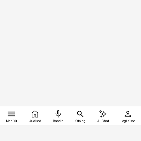
Menüü
Uudised
Raadio
Otsing
AI Chat
Logi sisse