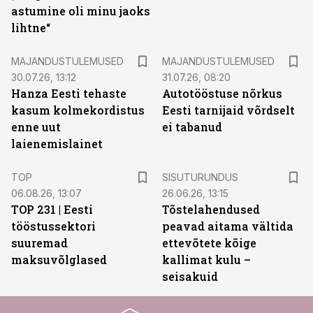
astumine oli minu jaoks
lihtne“
MAJANDUSTULEMUSED
MAJANDUSTULEMUSED
30.07.26, 13:12
31.07.26, 08:20
Hanza Eesti tehaste
Autotööstuse nõrkus
kasum kolmekordistus
Eesti tarnijaid võrdselt
enne uut
ei tabanud
laienemislainet
ST
TOP
SISUTURUNDUS
06.08.26, 13:07
26.06.26, 13:15
TOP 231 | Eesti
Tõstelahendused
tööstussektori
peavad aitama vältida
suuremad
ettevõtete kõige
maksuvõlglased
kallimat kulu –
seisakuid