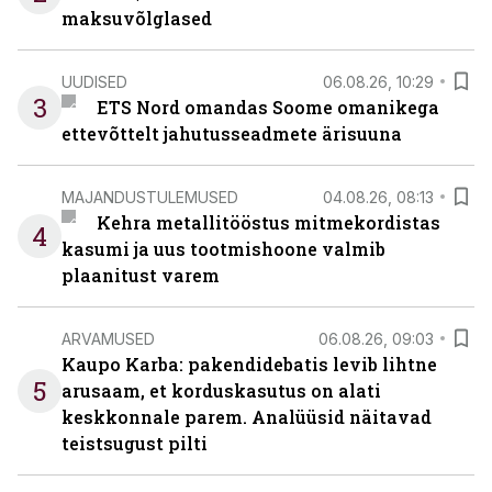
maksuvõlglased
UUDISED
06.08.26, 10:29
3
ETS Nord omandas Soome omanikega
ettevõttelt jahutusseadmete ärisuuna
MAJANDUSTULEMUSED
04.08.26, 08:13
Kehra metallitööstus mitmekordistas
4
kasumi ja uus tootmishoone valmib
plaanitust varem
ARVAMUSED
06.08.26, 09:03
Kaupo Karba: pakendidebatis levib lihtne
5
arusaam, et korduskasutus on alati
keskkonnale parem. Analüüsid näitavad
teistsugust pilti