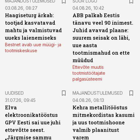
MAJANDUSTULEMUSED
SUUR LUGU
03.08.26, 08:27
04.08.26, 10:42
Haagiseturg ärkab:
ABB palkab Eestis
tootjad kasvatavad
tänavu veel 90 inimest.
mahtu ja valmistuvad
Juhid avavad plaane:
uueks laienemiseks
suurem seisak on läbi,
Bestnet avab uue müügi- ja
uue aasta
tootmiskeskuse
tootmismahud on ette
müüdud
Ettevõte muutis
tootmistöötajate
palgasüsteemi
UUDISED
MAJANDUSTULEMUSED
31.07.26, 09:45
04.08.26, 08:13
Elva
Kehra metallitööstus
elektroonikatööstus
mitmekordistas kasumi
GPV Eesti sai uue juhi
ja uus tootmishoone
ettevõtte seest.
valmib plaanitust
„Järgmise sammu
varem