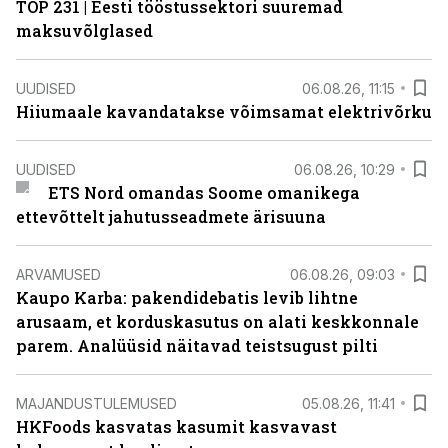
TOP 231 | Eesti tööstussektori suuremad
maksuvõlglased
UUDISED
06.08.26, 11:15
Hiiumaale kavandatakse võimsamat elektrivõrku
UUDISED
06.08.26, 10:29
ETS Nord omandas Soome omanikega
ettevõttelt jahutusseadmete ärisuuna
ARVAMUSED
06.08.26, 09:03
Kaupo Karba: pakendidebatis levib lihtne
arusaam, et korduskasutus on alati keskkonnale
parem. Analüüsid näitavad teistsugust pilti
MAJANDUSTULEMUSED
05.08.26, 11:41
HKFoods kasvatas kasumit kasvavast