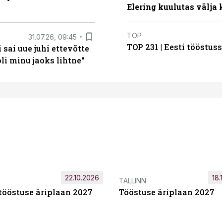
Elering kuulutas välja
TOP
31.07.26, 09:45
TOP 231 | Eesti tööstu
sai uue juhi ettevõtte
i minu jaoks lihtne“
22.10.2026
18.
TALLINN
tööstuse äriplaan 2027
Tööstuse äriplaan 2027