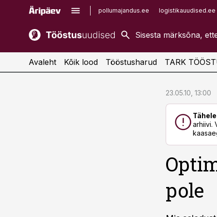
pollumajandus.ee
logistikauudised.ee
kaubandus.ee
imelineajalugu.ee
kinnisvarauudised.ee
imelineteadus.ee
Avaleht
Kõik lood
Tööstusharud
TARK TÖÖST
cebook
cebook
23.05.10, 13:00
Twitter)
Twitter)
Tähele
kedIn
kedIn
arhiivi
kaasaeg
ail
ail
Optim
k
k
pole