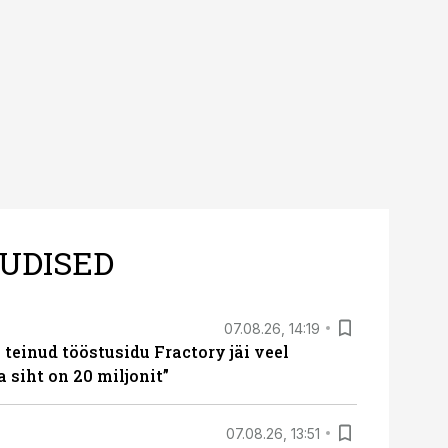
UDISED
07.08.26, 14:19
teinud tööstusidu Fractory jäi veel
a siht on 20 miljonit”
07.08.26, 13:51