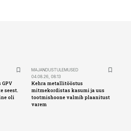
MAJANDUSTULEMUSED
04.08.26, 08:13
s GPV
Kehra metallitööstus
te seest.
mitmekordistas kasumi ja uus
ne oli
tootmishoone valmib plaanitust
varem