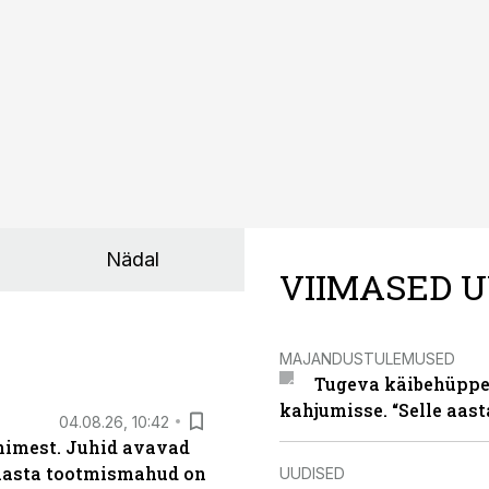
Nädal
VIIMASED U
MAJANDUSTULEMUSED
Tugeva käibehüppe 
kahjumisse. “Selle aast
04.08.26, 10:42
inimest. Juhid avavad
 aasta tootmismahud on
UUDISED