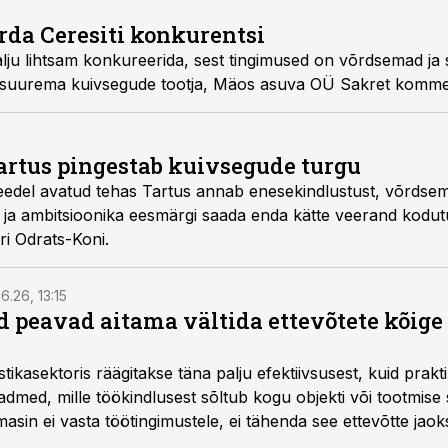
arda Ceresiti konkurentsi
alju lihtsam konkureerida, sest tingimused on võrdsemad ja
e suurema kuivsegude tootja, Mäos asuva OÜ Sakret kommer
artus pingestab kuivsegude turgu
reedel avatud tehas Tartus annab enesekindlustust, võrdse
ja ambitsioonika eesmärgi saada enda kätte veerand kodut
iri Odrats-Koni.
6.26, 13:15
 peavad aitama vältida ettevõtete kõige
istikasektoris räägitakse täna palju efektiivsusest, kuid pra
dmed, mille töökindlusest sõltub kogu objekti või tootmise 
asin ei vasta töötingimustele, ei tähenda see ettevõtte jaoks 
rahalist kulu, venivaid tähtaegu ja suuremaid riske tööohutu