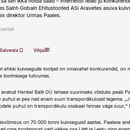
sa siin ikka hoida saad – internetist leiab ju konkurendi
es Saint-Gobain Ehitustooted ASi Aravetes asuva kui
ix direktor Urmas Paales.
zental
Salvesta
Vihja
 et ehkki kuivsegude tootjad on omavahel konkurendid, on 
es tootmisega tutvumas.
 avatud Henkel Balti OÜ tehase suurimaks võiduks peab Pa
e puhul ei pea nad enam suuri transpordikulusid tegema. „J
dete puhul on transpordikulu osakaal hinnas väga suur,“ 
misvõimsus on 70 000 tonni kuivsegusid aastas. Paalese and
ad oma toodangust vaid väikse osa Lätti ja Leetu ning ena