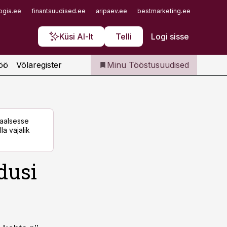
Iseteenindus
ogia.ee
finantsuudised.ee
aripaev.ee
bestmarketing.ee
finantsu
Telli Tööstusuudised
Küsi AI-lt
Telli
Logi sisse
öö
Võlaregister
Minu Tööstusuudised
taalsesse
la vajalik
dusi