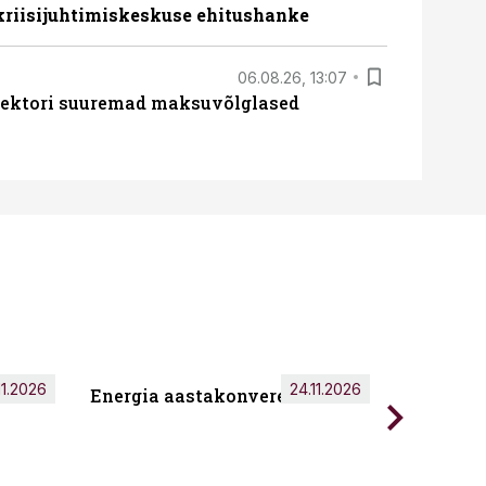
 kriisijuhtimiskeskuse ehitushanke
06.08.26, 13:07
ssektori suuremad maksuvõlglased
11.2026
24.11.2026
Energia aastakonverents 2026
Tark töö