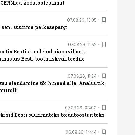
s CERNiga koostöölepingut
07.08.26, 13:35
 seni suurima päikesepargi
07.08.26, 11:52
ostis Eestis toodetud aiapaviljoni.
unnustus Eesti tootmiskvaliteedile
07.08.26, 11:24
ksu alandamine tõi hinnad alla. Analüütik:
ontrolli
07.08.26, 08:00
rkisid Eesti suurimateks toidutöösturiteks
06.08.26, 14:44