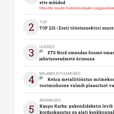
ette müüdud
Ettevõte muutis tootmistöötajate palgasüste
TOP
2
TOP 231 | Eesti tööstussektori su
UUDISED
3
ETS Nord omandas Soome omani
jahutusseadmete ärisuuna
MAJANDUSTULEMUSED
4
Kehra metallitööstus mitmekor
tootmishoone valmib plaanitust v
ARVAMUSED
5
Kaupo Karba: pakendidebatis levib 
korduskasutus on alati keskkonna