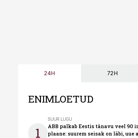
24H
72H
ENIMLOETUD
SUUR LUGU
ABB palkab Eestis tänavu veel 90 
1
plaane: suurem seisak on läbi, uue