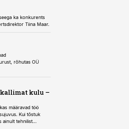
 seega ka konkurents
tsdirektor Tiina Maar.
mad
urust, rõhutas OÜ
 kallimat kulu –
ktikas määravad töö
sujuvus. Kui tõstuk
ainult tehnilist
sele.