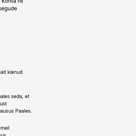
 kohta nii
vsegude
nad käinud
ales seda, et
ust
lausus Paales.
meil
mus