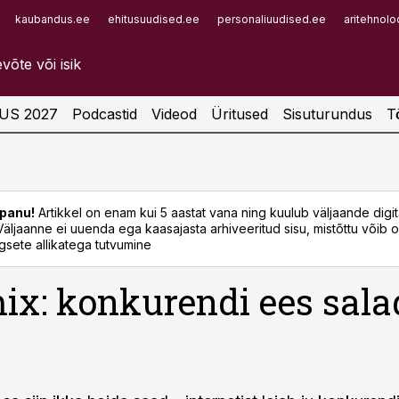
kaubandus.ee
ehitusuudised.ee
personaliuudised.ee
aritehnolo
Infopank
Radar
US 2027
Podcastid
Videod
Üritused
Sisuturundus
T
panu!
Artikkel on enam kui 5 aastat vana ning kuulub väljaande digi
. Väljaanne ei uuenda ega kaasajasta arhiveeritud sisu, mistõttu võib ol
sete allikatega tutvumine
ix: konkurendi ees sala