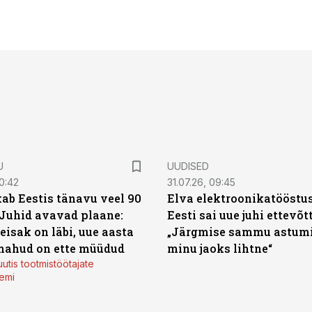
U
UUDISED
0:42
31.07.26, 09:45
ab Eestis tänavu veel 90
Elva elektroonikatööstu
 Juhid avavad plaane:
Eesti sai uue juhi ettevõt
eisak on läbi, uue aasta
„Järgmise sammu astumi
mahud on ette müüdud
minu jaoks lihtne“
utis tootmistöötajate
emi