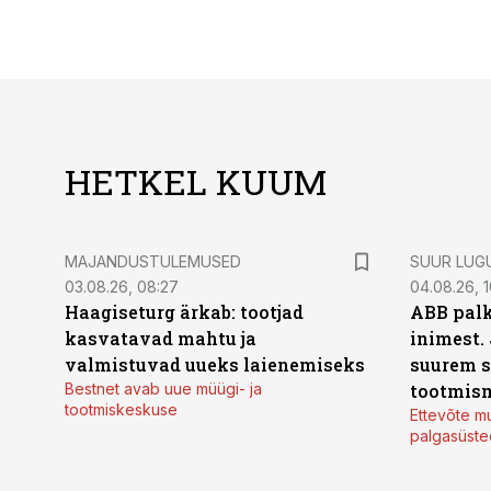
HETKEL KUUM
MAJANDUSTULEMUSED
SUUR LUG
03.08.26, 08:27
04.08.26, 1
Haagiseturg ärkab: tootjad
ABB palk
kasvatavad mahtu ja
inimest.
valmistuvad uueks laienemiseks
suurem s
Bestnet avab uue müügi- ja
tootmis
tootmiskeskuse
Ettevõte mu
palgasüste