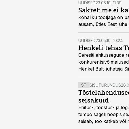
UUDISED
23.05.10, 11:39
Sakret: me ei k
Kohaliku tootjaga on p
ausam, ütles Eesti üh
UUDISED
23.05.10, 10:24
Henkeli tehas T
Ceresiti ehitussegude 
konkurentsivõimalused 
Henkel Balti juhataja Si
ST
SISUTURUNDUS
26.0
Tõstelahendused
seisakuid
Ehitus-, tööstus- ja log
tempo sageli hoopis sea
seisab, töö katkeb või m
probleemi, vaid otsest 