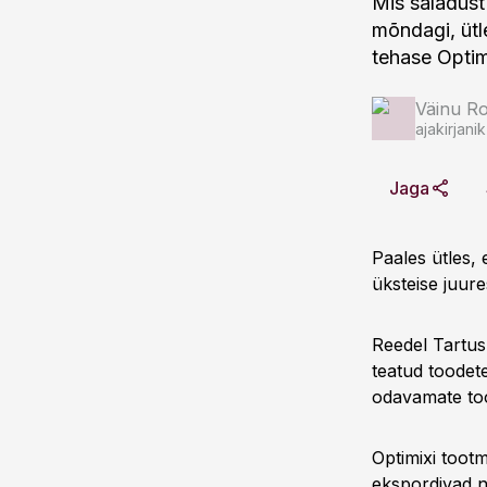
Mis saladust 
mõndagi, ütl
tehase Optim
Väinu Ro
ajakirjanik
Jaga
Paales ütles,
üksteise juur
Reedel Tartus
teatud toodet
odavamate too
Optimixi toot
ekspordivad n