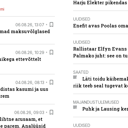
Harju Elekter pikenda
emi
UUDISED
06.08.26, 13:07
Enefit avas Poolas oma
uremad maksuvõlglased
UUDISED
Rallistaar Elfyn Evans 
06.08.26, 10:29
Palmako juht: see on t
kega ettevõttelt
SAATED
Läti toidu käibema
04.08.26, 08:13
riik teeb seal tugevat k
distas kasumi ja uus
arem
MAJANDUSTULEMUSED
Puhk ja Lausing ke
06.08.26, 09:03
lihtne arusaam, et
UUDISED
le parem. Analüüsid