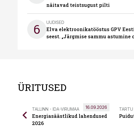
näitavad teistsugust pilti
UUDISED
6
Elva elektroonikatööstus GPV Eesti 
seest. „Järgmise sammu astumine ol
ÜRITUSED
16.09.2026
TALLINN - IDA-VIRUMAA
TARTU
Energiasäästlikud lahendused
Puidu
2026