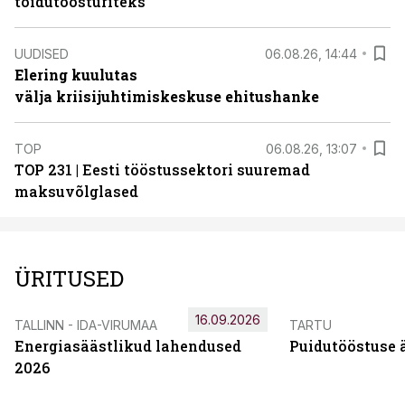
toidutöösturiteks
UUDISED
06.08.26, 14:44
Elering kuulutas
välja kriisijuhtimiskeskuse ehitushanke
TOP
06.08.26, 13:07
TOP 231 | Eesti tööstussektori suuremad
maksuvõlglased
ÜRITUSED
16.09.2026
TALLINN - IDA-VIRUMAA
TARTU
Energiasäästlikud lahendused
Puidutööstuse 
2026