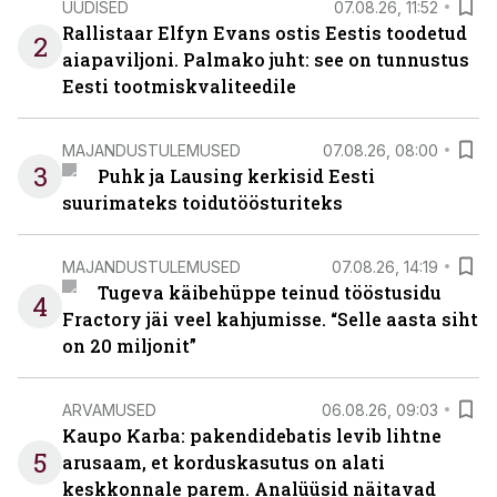
UUDISED
07.08.26, 11:52
Rallistaar Elfyn Evans ostis Eestis toodetud
2
aiapaviljoni. Palmako juht: see on tunnustus
Eesti tootmiskvaliteedile
MAJANDUSTULEMUSED
07.08.26, 08:00
3
Puhk ja Lausing kerkisid Eesti
suurimateks toidutöösturiteks
MAJANDUSTULEMUSED
07.08.26, 14:19
Tugeva käibehüppe teinud tööstusidu
4
Fractory jäi veel kahjumisse. “Selle aasta siht
on 20 miljonit”
ARVAMUSED
06.08.26, 09:03
Kaupo Karba: pakendidebatis levib lihtne
5
arusaam, et korduskasutus on alati
keskkonnale parem. Analüüsid näitavad