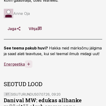
kolm gaasivälja, ütles Waheed.
Anne Oja
Jaga
Vihja
See teema pakub huvi?
Hakka neid märksõnu jälgima
ja saad alati teavituse, kui sel teemal ilmub midagi uut!
Energeetika
SEOTUD LOOD
SISUTURUNDUS
07.07.26, 09:20
ST
Danival MW: edukas allhanke