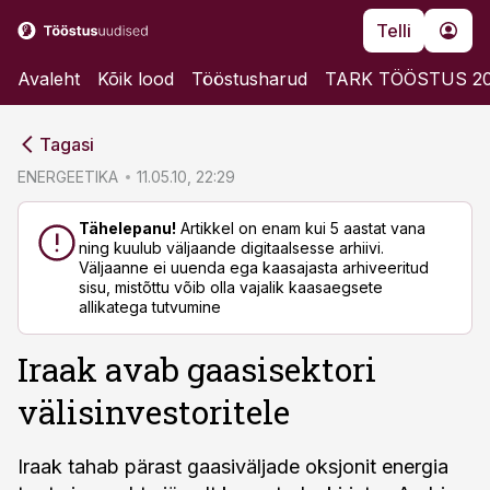
Telli
Avaleht
Kõik lood
Tööstusharud
TARK TÖÖSTUS 2
cebook
cebook
Tagasi
Twitter)
Twitter)
ENERGEETIKA
11.05.10, 22:29
kedIn
kedIn
Tähelepanu!
Artikkel on enam kui 5 aastat vana
ning kuulub väljaande digitaalsesse arhiivi.
ail
ail
Väljaanne ei uuenda ega kaasajasta arhiveeritud
sisu, mistõttu võib olla vajalik kaasaegsete
k
k
allikatega tutvumine
Iraak avab gaasisektori
välisinvestoritele
Iraak tahab pärast gaasiväljade oksjonit energia