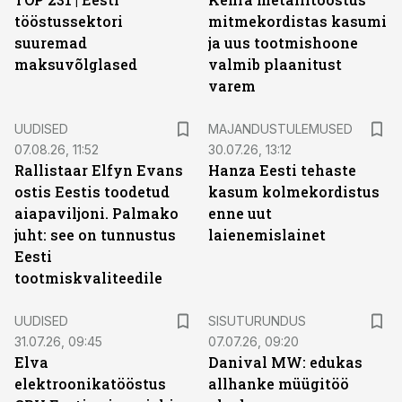
tööstussektori
mitmekordistas kasumi
suuremad
ja uus tootmishoone
maksuvõlglased
valmib plaanitust
varem
UUDISED
MAJANDUSTULEMUSED
07.08.26, 11:52
30.07.26, 13:12
Rallistaar Elfyn Evans
Hanza Eesti tehaste
ostis Eestis toodetud
kasum kolmekordistus
aiapaviljoni. Palmako
enne uut
juht: see on tunnustus
laienemislainet
Eesti
tootmiskvaliteedile
ST
UUDISED
SISUTURUNDUS
31.07.26, 09:45
07.07.26, 09:20
Elva
Danival MW: edukas
elektroonikatööstus
allhanke müügitöö