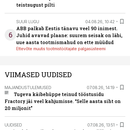
teistsugust pilti
SUUR LUGU
04.08.26, 10:42
ABB palkab Eestis tänavu veel 90 inimest.
6
Juhid avavad plaane: suurem seisak on läbi,
uue aasta tootmismahud on ette müüdud
Ettevõte muutis tootmistöötajate palgasüsteemi
VIIMASED UUDISED
MAJANDUSTULEMUSED
07.08.26, 14:19
Tugeva käibehüppe teinud tööstusidu
Fractory jäi veel kahjumisse. “Selle aasta siht on
20 miljonit”
UUDISED
07.08.26, 13:51