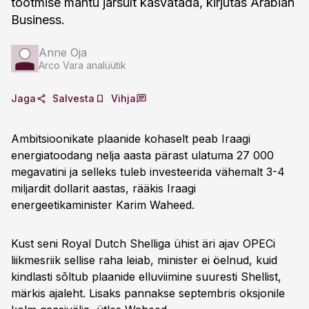
tootmise mahtu järsult kasvatada, kirjutas Arabian
Business.
Anne Oja
Arco Vara analüütik
Jaga
Salvesta
Vihja
Ambitsioonikate plaanide kohaselt peab Iraagi
energiatoodang nelja aasta pärast ulatuma 27 000
megavatini ja selleks tuleb investeerida vähemalt 3-4
miljardit dollarit aastas, rääkis Iraagi
energeetikaminister Karim Waheed.
Kust seni Royal Dutch Shelliga ühist äri ajav OPECi
liikmesriik sellise raha leiab, minister ei öelnud, kuid
kindlasti sõltub plaanide elluviimine suuresti Shellist,
märkis ajaleht. Lisaks pannakse septembris oksjonile