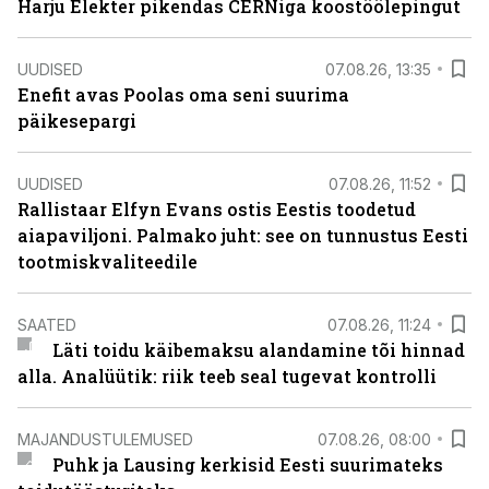
Harju Elekter pikendas CERNiga koostöölepingut
UUDISED
07.08.26, 13:35
Enefit avas Poolas oma seni suurima
päikesepargi
UUDISED
07.08.26, 11:52
Rallistaar Elfyn Evans ostis Eestis toodetud
aiapaviljoni. Palmako juht: see on tunnustus Eesti
tootmiskvaliteedile
SAATED
07.08.26, 11:24
Läti toidu käibemaksu alandamine tõi hinnad
alla. Analüütik: riik teeb seal tugevat kontrolli
MAJANDUSTULEMUSED
07.08.26, 08:00
Puhk ja Lausing kerkisid Eesti suurimateks