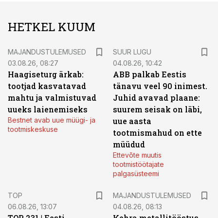
HETKEL KUUM
MAJANDUSTULEMUSED
SUUR LUGU
03.08.26, 08:27
04.08.26, 10:42
Haagiseturg ärkab:
ABB palkab Eestis
tootjad kasvatavad
tänavu veel 90 inimest.
mahtu ja valmistuvad
Juhid avavad plaane:
uueks laienemiseks
suurem seisak on läbi,
Bestnet avab uue müügi- ja
uue aasta
tootmiskeskuse
tootmismahud on ette
müüdud
Ettevõte muutis
tootmistöötajate
palgasüsteemi
TOP
MAJANDUSTULEMUSED
06.08.26, 13:07
04.08.26, 08:13
TOP 231 | Eesti
Kehra metallitööstus