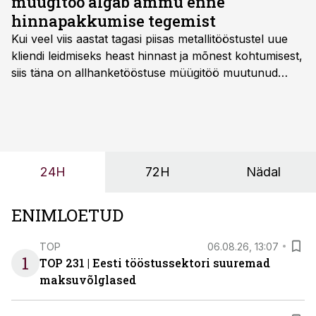
müügitöö algab ammu enne
hinnapakkumise tegemist
Kui veel viis aastat tagasi piisas metallitööstustel uue
kliendi leidmiseks heast hinnast ja mõnest kohtumisest,
siis täna on allhanketööstuse müügitöö muutunud
märksa pikemaks ja süsteemsemaks. Konkurents on
kasvanud, kliendid kaaluvad otsuseid põhjalikumalt
ning partnerit ei valita enam ainult tootmisvõimekuse
või hinnakirja järgi.
24H
72H
Nädal
ENIMLOETUD
TOP
06.08.26, 13:07
1
TOP 231 | Eesti tööstussektori suuremad
maksuvõlglased