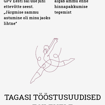
GPV Eesti sai uue juhi
algab ammu enne
ettevõtte seest.
hinnapakkumise
„Järgmise sammu
tegemist
astumine oli minu jaoks
lihtne“
TAGASI TÖÖSTUSUUDISED