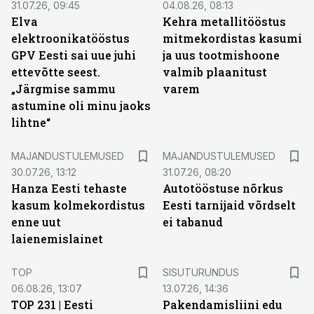
31.07.26, 09:45
04.08.26, 08:13
Elva
Kehra metallitööstus
elektroonikatööstus
mitmekordistas kasumi
GPV Eesti sai uue juhi
ja uus tootmishoone
ettevõtte seest.
valmib plaanitust
„Järgmise sammu
varem
astumine oli minu jaoks
lihtne“
MAJANDUSTULEMUSED
MAJANDUSTULEMUSED
30.07.26, 13:12
31.07.26, 08:20
Hanza Eesti tehaste
Autotööstuse nõrkus
kasum kolmekordistus
Eesti tarnijaid võrdselt
enne uut
ei tabanud
laienemislainet
ST
TOP
SISUTURUNDUS
06.08.26, 13:07
13.07.26, 14:36
TOP 231 | Eesti
Pakendamisliini edu