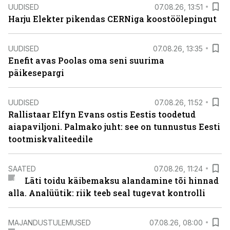
UUDISED
07.08.26, 13:51
Harju Elekter pikendas CERNiga koostöölepingut
UUDISED
07.08.26, 13:35
Enefit avas Poolas oma seni suurima
päikesepargi
UUDISED
07.08.26, 11:52
Rallistaar Elfyn Evans ostis Eestis toodetud
aiapaviljoni. Palmako juht: see on tunnustus Eesti
tootmiskvaliteedile
SAATED
07.08.26, 11:24
Läti toidu käibemaksu alandamine tõi hinnad
alla. Analüütik: riik teeb seal tugevat kontrolli
MAJANDUSTULEMUSED
07.08.26, 08:00