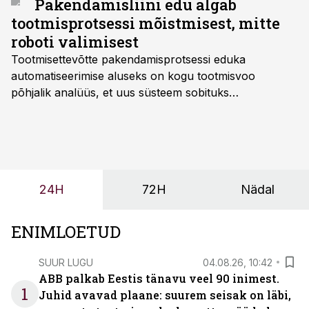
Pakendamisliini edu algab
tootmisprotsessi mõistmisest, mitte
roboti valimisest
Tootmisettevõtte pakendamisprotsessi eduka
automatiseerimise aluseks on kogu tootmisvoo
põhjalik analüüs, et uus süsteem sobituks
olemasolevasse keskkonda, aitaks vähendada
tööjõuvajadust ning oleks valmis ka ettevõtte
tulevasteks arenguteks. Lihtsalt roboti lisamine
enamasti oodatud tulemust ei too, nendib tootmise ja
tööstuse automatiseerimislahenduste arendaja Smitech
24H
72H
Nädal
OÜ tegevjuht Sander Mitendorf.
ENIMLOETUD
SUUR LUGU
04.08.26, 10:42
ABB palkab Eestis tänavu veel 90 inimest.
1
Juhid avavad plaane: suurem seisak on läbi,