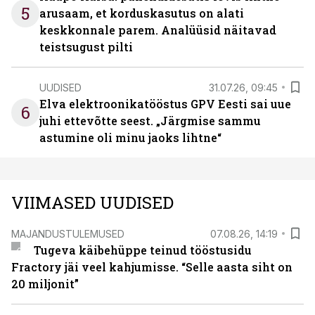
5
arusaam, et korduskasutus on alati
keskkonnale parem. Analüüsid näitavad
teistsugust pilti
UUDISED
31.07.26, 09:45
Elva elektroonikatööstus GPV Eesti sai uue
6
juhi ettevõtte seest. „Järgmise sammu
astumine oli minu jaoks lihtne“
VIIMASED UUDISED
MAJANDUSTULEMUSED
07.08.26, 14:19
Tugeva käibehüppe teinud tööstusidu
Fractory jäi veel kahjumisse. “Selle aasta siht on
20 miljonit”