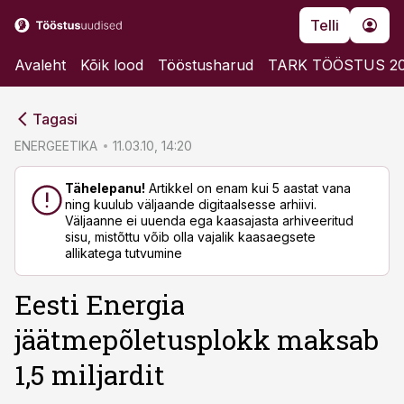
Telli
Avaleht
Kõik lood
Tööstusharud
TARK TÖÖSTUS 2
cebook
cebook
Tagasi
Twitter)
Twitter)
ENERGEETIKA
11.03.10, 14:20
kedIn
kedIn
Tähelepanu!
Artikkel on enam kui 5 aastat vana
ning kuulub väljaande digitaalsesse arhiivi.
ail
ail
Väljaanne ei uuenda ega kaasajasta arhiveeritud
sisu, mistõttu võib olla vajalik kaasaegsete
k
k
allikatega tutvumine
Eesti Energia
jäätmepõletusplokk maksab
1,5 miljardit