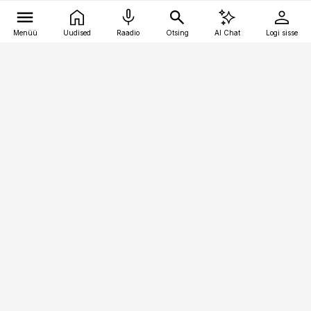
Menüü
Uudised
Raadio
Otsing
AI Chat
Logi sisse
Vana-Lõuna 39/1, 19094 Tallinn
(+372) 667 0111
toostusuudised@toostusuudised.ee
Telli
Reklaam
Firmast
Sisu kasutamisõigused
Ajakirjaniku
eetikakoodeks
Üldtingimused
Privaatsustingimused
Küpsiste poliitika
KKK
Eesti Meediaettevõtete
Eelistuste haldamine