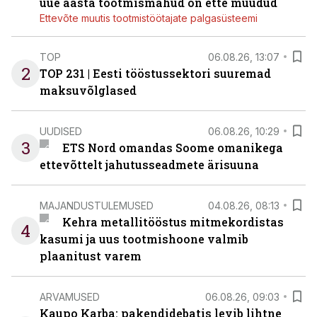
uue aasta tootmismahud on ette müüdud
Ettevõte muutis tootmistöötajate palgasüsteemi
TOP
06.08.26, 13:07
2
TOP 231 | Eesti tööstussektori suuremad
maksuvõlglased
UUDISED
06.08.26, 10:29
3
ETS Nord omandas Soome omanikega
ettevõttelt jahutusseadmete ärisuuna
MAJANDUSTULEMUSED
04.08.26, 08:13
Kehra metallitööstus mitmekordistas
4
kasumi ja uus tootmishoone valmib
plaanitust varem
ARVAMUSED
06.08.26, 09:03
Kaupo Karba: pakendidebatis levib lihtne