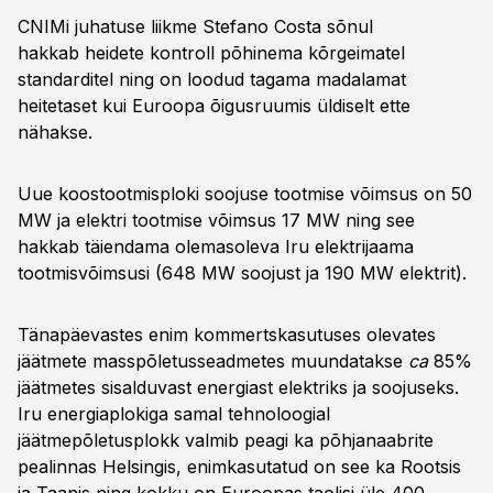
CNIMi juhatuse liikme Stefano Costa sõnul
hakkab heidete kontroll põhinema kõrgeimatel
standarditel ning on loodud tagama madalamat
heitetaset kui Euroopa õigusruumis üldiselt ette
nähakse.
Uue koostootmisploki soojuse tootmise võimsus on 50
MW ja elektri tootmise võimsus 17 MW ning see
hakkab täiendama olemasoleva Iru elektrijaama
tootmisvõimsusi (648 MW soojust ja 190 MW elektrit).
Tänapäevastes enim kommertskasutuses olevates
jäätmete masspõletusseadmetes muundatakse
ca
85%
jäätmetes sisalduvast energiast elektriks ja soojuseks.
Iru energiaplokiga samal tehnoloogial
jäätmepõletusplokk valmib peagi ka põhjanaabrite
pealinnas Helsingis, enimkasutatud on see ka Rootsis