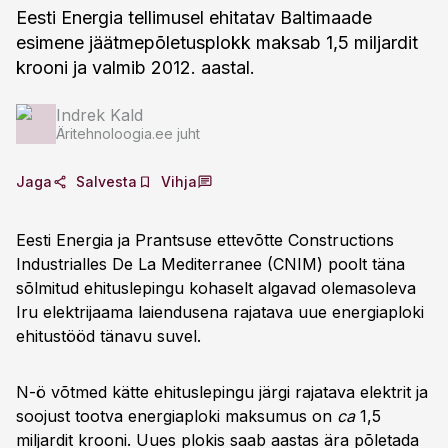
Eesti Energia tellimusel ehitatav Baltimaade
esimene jäätmepõletusplokk maksab 1,5 miljardit
krooni ja valmib 2012. aastal.
Indrek Kald
Äritehnoloogia.ee juht
Jaga
Salvesta
Vihja
Eesti Energia ja Prantsuse ettevõtte Constructions
Industrialles De La Mediterranee (CNIM) poolt täna
sõlmitud ehituslepingu kohaselt algavad olemasoleva
Iru elektrijaama laiendusena rajatava uue energiaploki
ehitustööd tänavu suvel.
N-ö võtmed kätte ehituslepingu järgi rajatava elektrit ja
soojust tootva energiaploki maksumus on
ca
1,5
miljardit krooni. Uues plokis saab aastas ära põletada