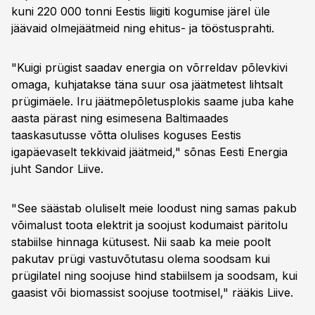
kuni 220 000 tonni Eestis liigiti kogumise järel üle
jäävaid olmejäätmeid ning ehitus- ja tööstusprahti.
"Kuigi prügist saadav energia on võrreldav põlevkivi
omaga, kuhjatakse täna suur osa jäätmetest lihtsalt
prügimäele. Iru jäätmepõletusplokis saame juba kahe
aasta pärast ning esimesena Baltimaades
taaskasutusse võtta olulises koguses Eestis
igapäevaselt tekkivaid jäätmeid," sõnas Eesti Energia
juht Sandor Liive.
"See säästab oluliselt meie loodust ning samas pakub
võimalust toota elektrit ja soojust kodumaist päritolu
stabiilse hinnaga kütusest. Nii saab ka meie poolt
pakutav prügi vastuvõtutasu olema soodsam kui
prügilatel ning soojuse hind stabiilsem ja soodsam, kui
gaasist või biomassist soojuse tootmisel," rääkis Liive.