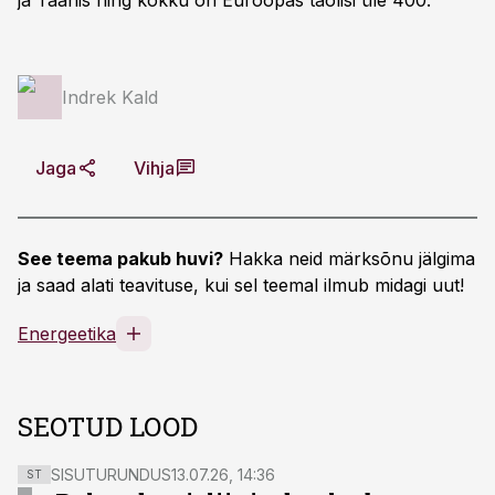
ja Taanis ning kokku on Euroopas taolisi üle 400.
Indrek Kald
Jaga
Vihja
See teema pakub huvi?
Hakka neid märksõnu jälgima
ja saad alati teavituse, kui sel teemal ilmub midagi uut!
Energeetika
SEOTUD LOOD
SISUTURUNDUS
13.07.26, 14:36
ST