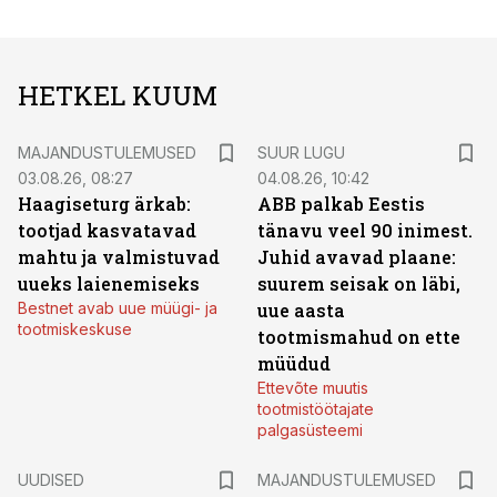
HETKEL KUUM
MAJANDUSTULEMUSED
SUUR LUGU
03.08.26, 08:27
04.08.26, 10:42
Haagiseturg ärkab:
ABB palkab Eestis
tootjad kasvatavad
tänavu veel 90 inimest.
mahtu ja valmistuvad
Juhid avavad plaane:
uueks laienemiseks
suurem seisak on läbi,
Bestnet avab uue müügi- ja
uue aasta
tootmiskeskuse
tootmismahud on ette
müüdud
Ettevõte muutis
tootmistöötajate
palgasüsteemi
UUDISED
MAJANDUSTULEMUSED