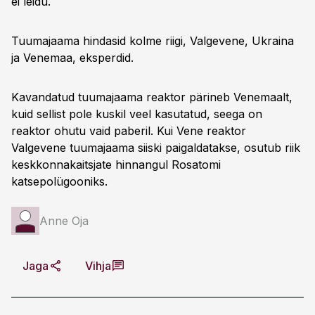
ei leidu.
Tuumajaama hindasid kolme riigi, Valgevene, Ukraina
ja Venemaa, eksperdid.
Kavandatud tuumajaama reaktor pärineb Venemaalt,
kuid sellist pole kuskil veel kasutatud, seega on
reaktor ohutu vaid paberil. Kui Vene reaktor
Valgevene tuumajaama siiski paigaldatakse, osutub riik
keskkonnakaitsjate hinnangul Rosatomi
katsepolügooniks.
Anne Oja
Jaga
Vihja