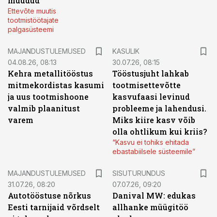
müüdud
Ettevõte muutis
tootmistöötajate
palgasüsteemi
MAJANDUSTULEMUSED
KASULIK
04.08.26, 08:13
30.07.26, 08:15
Kehra metallitööstus
Tööstusjuht lahkab
mitmekordistas kasumi
tootmisettevõtte
ja uus tootmishoone
kasvufaasi levinud
valmib plaanitust
probleeme ja lahendusi.
varem
Miks kiire kasv võib
olla ohtlikum kui kriis?
“Kasvu ei tohiks ehitada
ebastabiilsele süsteemile”
ST
MAJANDUSTULEMUSED
SISUTURUNDUS
31.07.26, 08:20
07.07.26, 09:20
Autotööstuse nõrkus
Danival MW: edukas
Eesti tarnijaid võrdselt
allhanke müügitöö