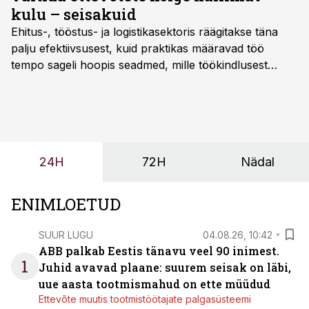
kulu – seisakuid
Ehitus-, tööstus- ja logistikasektoris räägitakse täna
palju efektiivsusest, kuid praktikas määravad töö
tempo sageli hoopis seadmed, mille töökindlusest
sõltub kogu objekti või tootmise sujuvus. Kui tõstuk
seisab, töö katkeb või masin ei vasta töötingimustele,
ei tähenda see ettevõtte jaoks ainult tehnilist
probleemi, vaid otsest rahalist kulu, venivaid tähtaegu
ja suuremaid riske tööohutusele.
24H
72H
Nädal
ENIMLOETUD
SUUR LUGU
04.08.26, 10:42
ABB palkab Eestis tänavu veel 90 inimest.
1
Juhid avavad plaane: suurem seisak on läbi,
uue aasta tootmismahud on ette müüdud
Ettevõte muutis tootmistöötajate palgasüsteemi