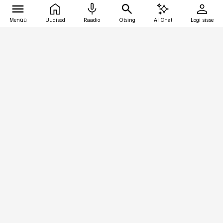
Menüü
Uudised
Raadio
Otsing
AI Chat
Logi sisse
Vana-Lõuna 39/1, 19094 Tallinn
(+372) 667 0111
toostusuudised@toostusuudised.ee
Telli
Reklaam
Firmast
Sisu kasutamisõigused
Ajakirjaniku
eetikakoodeks
Üldtingimused
Privaatsustingimused
Küpsiste poliitika
KKK
Eesti Meediaettevõtete
Eelistuste haldamine
Liit