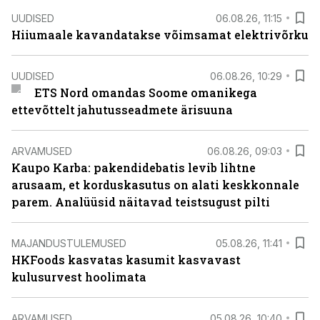
UUDISED
06.08.26, 11:15
Hiiumaale kavandatakse võimsamat elektrivõrku
UUDISED
06.08.26, 10:29
ETS Nord omandas Soome omanikega
ettevõttelt jahutusseadmete ärisuuna
ARVAMUSED
06.08.26, 09:03
Kaupo Karba: pakendidebatis levib lihtne
arusaam, et korduskasutus on alati keskkonnale
parem. Analüüsid näitavad teistsugust pilti
MAJANDUSTULEMUSED
05.08.26, 11:41
HKFoods kasvatas kasumit kasvavast
kulusurvest hoolimata
ARVAMUSED
05.08.26, 10:40