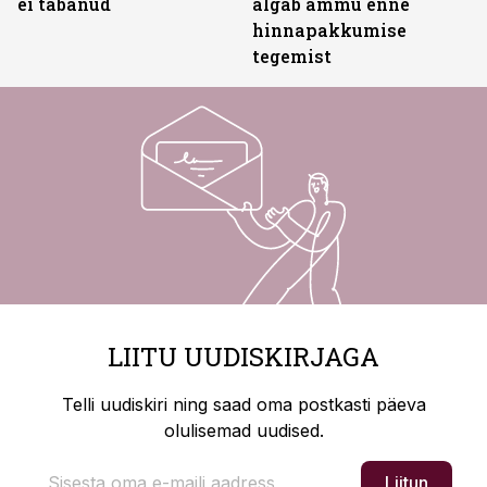
ei tabanud
algab ammu enne
hinnapakkumise
tegemist
LIITU UUDISKIRJAGA
Telli uudiskiri ning saad oma postkasti päeva
olulisemad uudised.
Liitun