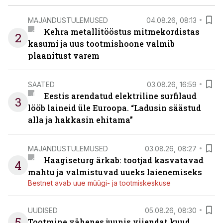
MAJANDUSTULEMUSED
04.08.26, 08:13
Kehra metallitööstus mitmekordistas
2
kasumi ja uus tootmishoone valmib
plaanitust varem
SAATED
03.08.26, 16:59
Eestis arendatud elektriline surfilaud
3
lööb laineid üle Euroopa. “Ladusin säästud
alla ja hakkasin ehitama”
MAJANDUSTULEMUSED
03.08.26, 08:27
Haagiseturg ärkab: tootjad kasvatavad
4
mahtu ja valmistuvad uueks laienemiseks
Bestnet avab uue müügi- ja tootmiskeskuse
UUDISED
05.08.26, 08:30
5
Tootmine vähenes juunis viiendat kuud