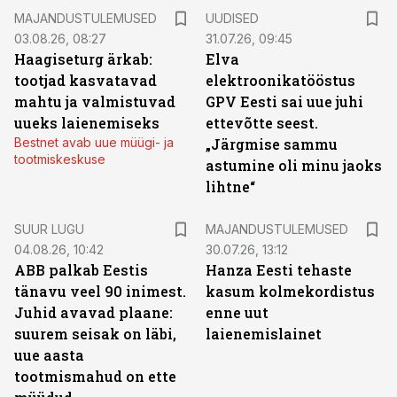
MAJANDUSTULEMUSED
UUDISED
03.08.26, 08:27
31.07.26, 09:45
Haagiseturg ärkab:
Elva
tootjad kasvatavad
elektroonikatööstus
mahtu ja valmistuvad
GPV Eesti sai uue juhi
uueks laienemiseks
ettevõtte seest.
Bestnet avab uue müügi- ja
„Järgmise sammu
tootmiskeskuse
astumine oli minu jaoks
lihtne“
SUUR LUGU
MAJANDUSTULEMUSED
04.08.26, 10:42
30.07.26, 13:12
ABB palkab Eestis
Hanza Eesti tehaste
tänavu veel 90 inimest.
kasum kolmekordistus
Juhid avavad plaane:
enne uut
suurem seisak on läbi,
laienemislainet
uue aasta
tootmismahud on ette