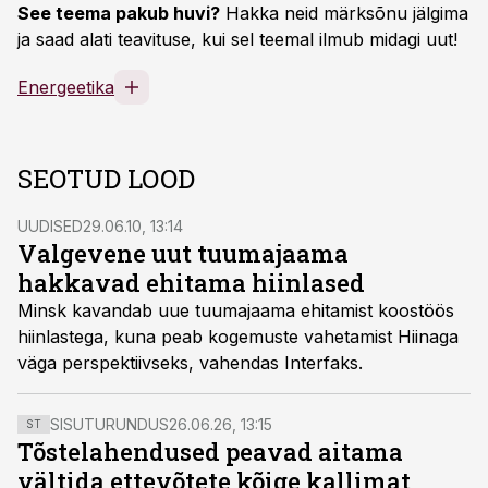
See teema pakub huvi?
Hakka neid märksõnu jälgima
ja saad alati teavituse, kui sel teemal ilmub midagi uut!
Energeetika
SEOTUD LOOD
UUDISED
29.06.10, 13:14
Valgevene uut tuumajaama
hakkavad ehitama hiinlased
Minsk kavandab uue tuumajaama ehitamist koostöös
hiinlastega, kuna peab kogemuste vahetamist Hiinaga
väga perspektiivseks, vahendas Interfaks.
SISUTURUNDUS
26.06.26, 13:15
ST
Tõstelahendused peavad aitama
vältida ettevõtete kõige kallimat