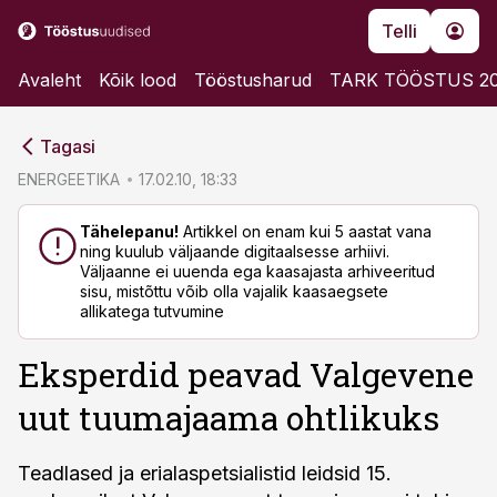
Telli
Avaleht
Kõik lood
Tööstusharud
TARK TÖÖSTUS 2
cebook
cebook
Tagasi
Twitter)
Twitter)
ENERGEETIKA
17.02.10, 18:33
kedIn
kedIn
Tähelepanu!
Artikkel on enam kui 5 aastat vana
ning kuulub väljaande digitaalsesse arhiivi.
ail
ail
Väljaanne ei uuenda ega kaasajasta arhiveeritud
sisu, mistõttu võib olla vajalik kaasaegsete
k
k
allikatega tutvumine
Eksperdid peavad Valgevene
uut tuumajaama ohtlikuks
Teadlased ja erialaspetsialistid leidsid 15.