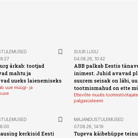
STULEMUSED
SUUR LUGU
08:27
04.08.26, 10:42
urg ärkab: tootjad
ABB palkab Eestis tänavu
ad mahtu ja
inimest. Juhid avavad pl
vad uueks laienemiseks
suurem seisak on läbi, uu
ab uue müügi- ja
tootmismahud on ette m
kuse
Ettevõte muutis tootmistöötajat
palgasüsteemi
STULEMUSED
MAJANDUSTULEMUSED
08:00
07.08.26, 14:19
Lausing kerkisid Eesti
Tugeva käibehüppe tein