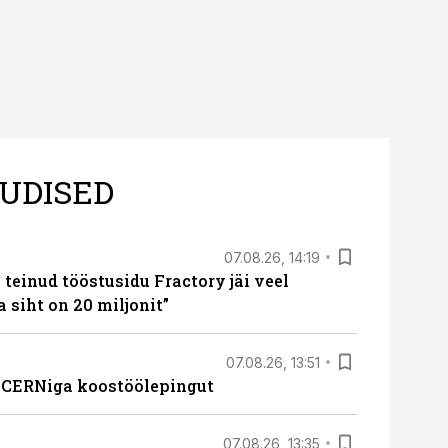
UDISED
07.08.26, 14:19
teinud tööstusidu Fractory jäi veel
a siht on 20 miljonit”
07.08.26, 13:51
s CERNiga koostöölepingut
07.08.26, 13:35