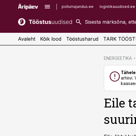
pollumajandus.ee
logistikauudised.ee
kaubandus.ee
imelineajalugu.ee
kinnisvarauudised.ee
imelineteadus.ee
Avaleht
Kõik lood
Tööstusharud
TARK TÖÖST
cebook
cebook
ENERGEETIKA
Twitter)
Twitter)
Tähele
kedIn
kedIn
arhiivi
kaasaeg
ail
ail
Eile t
k
k
suuri