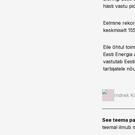
hästi vastu p
Eelmine rekord
keskmiselt 15
Eile õhtul to
Eesti Energia
vastutab Eesti
tarbijatele nõ
Indrek K
See teema pa
teemal ilmub m