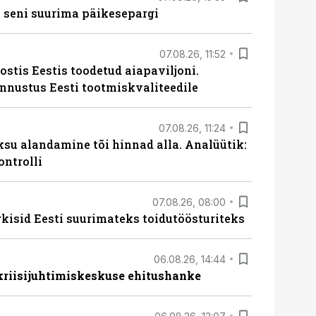
 seni suurima päikesepargi
07.08.26, 11:52
ostis Eestis toodetud aiapaviljoni.
unnustus Eesti tootmiskvaliteedile
07.08.26, 11:24
ksu alandamine tõi hinnad alla. Analüütik:
ontrolli
07.08.26, 08:00
rkisid Eesti suurimateks toidutöösturiteks
06.08.26, 14:44
 kriisijuhtimiskeskuse ehitushanke