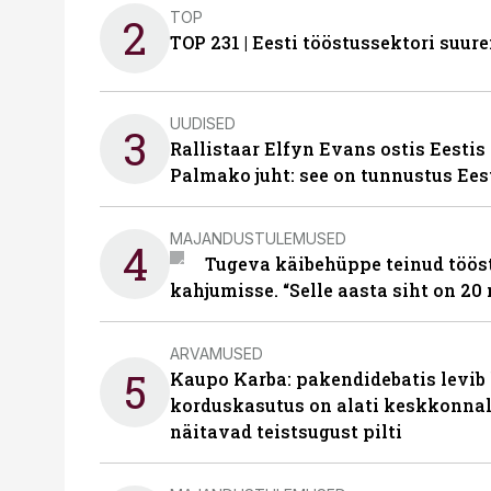
TOP
2
TOP 231 | Eesti tööstussektori su
UUDISED
3
Rallistaar Elfyn Evans ostis Eestis
Palmako juht: see on tunnustus Ees
MAJANDUSTULEMUSED
4
Tugeva käibehüppe teinud tööst
kahjumisse. “Selle aasta siht on 20 
ARVAMUSED
5
Kaupo Karba: pakendidebatis levib 
korduskasutus on alati keskkonna
näitavad teistsugust pilti