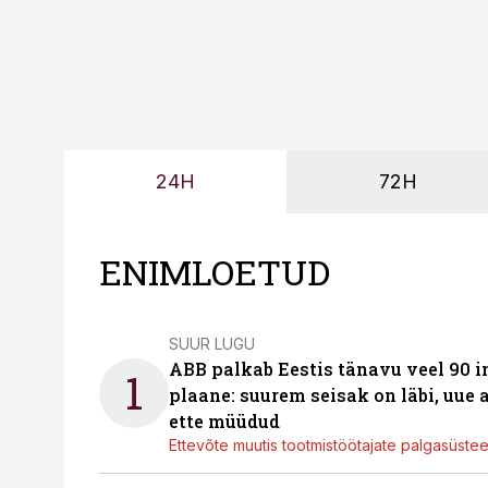
24H
72H
ENIMLOETUD
SUUR LUGU
ABB palkab Eestis tänavu veel 90 
1
plaane: suurem seisak on läbi, uue
ette müüdud
Ettevõte muutis tootmistöötajate palgasüste