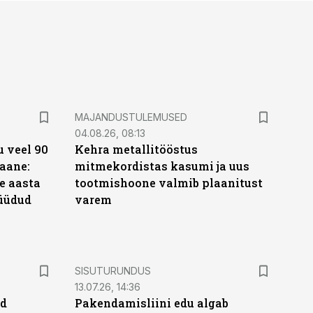
MAJANDUSTULEMUSED
04.08.26, 08:13
 veel 90
Kehra metallitööstus
aane:
mitmekordistas kasumi ja uus
e aasta
tootmishoone valmib plaanitust
üüdud
varem
e
ST
SISUTURUNDUS
13.07.26, 14:36
ud
Pakendamisliini edu algab