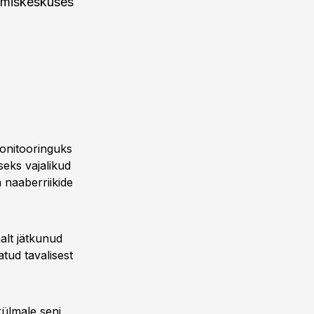
htimiskeskuses
 monitooringuks
seks vajalikud
a naaberriikide
alt jätkunud
tud tavalisest
külmale seni