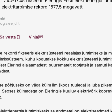
ll 17.40-17.45 fikseeriti Eleringis Eesti elektrienergia ju
 elektritarbimise rekord 1577,5 megavatti.
ald
ogia.ee juht
Salvesta
Vihja
se rekordi fikseeris elektrisüsteemi reaalajas juhtimiseks ja
timissüsteem, kuhu kogutakse kokku elektrisüsteemi juhtimi
st Eleringi alajaamadest, suurematelt tootjatelt ja samuti k
idest.
se põhjuseks on väga külm ilm (koos tuulega) ja juba pikem
 Seoses külmadega on Eleringile kuuluv elektrivõrk koorma
.
 elektrienergia juhtimiskeskuse andmetel on elektriseadmed 