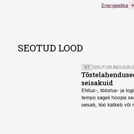
Energeetika
SEOTUD LOOD
ST
SISUTURUNDUS
26.0
Tõstelahendused
seisakuid
Ehitus-, tööstus- ja log
tempo sageli hoopis sea
seisab, töö katkeb või m
probleemi, vaid otsest 