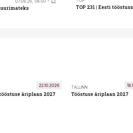
TOP
07.08.26, 08:00
TOP 231 | Eesti tööstu
 suurimateks
22.10.2026
18.
TALLINN
tööstuse äriplaan 2027
Tööstuse äriplaan 2027