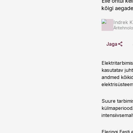
Eile õhtul ke
kõigi aegade
Indrek K
Äritehnolo
Jaga
Elektritarbimi
kasutatav juh
andmed kõikide
elektrisüsteem
Suure tarbimi
külmaperiood.
intensiivsemalt
Eleringi Eesti