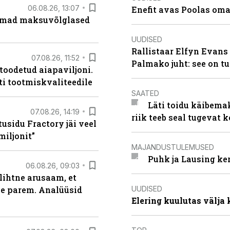
06.08.26, 13:07
Enefit avas Poolas oma
uremad maksuvõlglased
UUDISED
Rallistaar Elfyn Evans 
07.08.26, 11:52
Palmako juht: see on t
 toodetud aiapaviljoni.
ti tootmiskvaliteedile
SAATED
Läti toidu käibema
07.08.26, 14:19
riik teeb seal tugevat k
usidu Fractory jäi veel
miljonit”
MAJANDUSTULEMUSED
Puhk ja Lausing ke
06.08.26, 09:03
lihtne arusaam, et
UUDISED
le parem. Analüüsid
Elering kuulutas välja