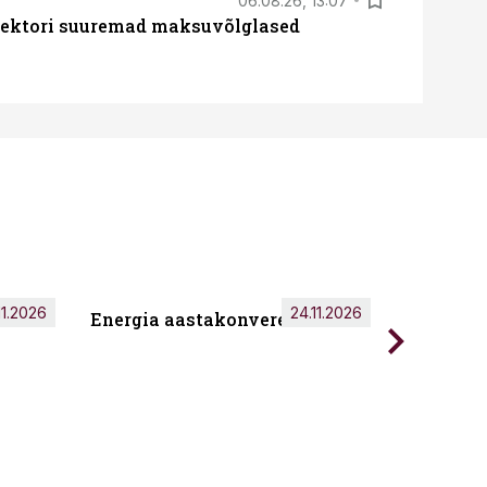
06.08.26, 13:07
ssektori suuremad maksuvõlglased
11.2026
24.11.2026
Energia aastakonverents 2026
Tark töö