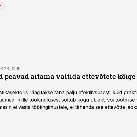
6.26, 13:15
 peavad aitama vältida ettevõtete kõige
istikasektoris räägitakse täna palju efektiivsusest, kuid pra
dmed, mille töökindlusest sõltub kogu objekti või tootmise 
asin ei vasta töötingimustele, ei tähenda see ettevõtte jaoks 
rahalist kulu, venivaid tähtaegu ja suuremaid riske tööohutu