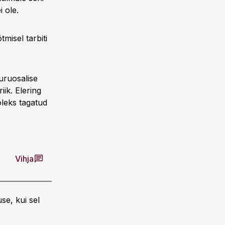
 ole.
misel tarbiti
uruosalise
ik. Elering
 oleks tagatud
Vihja
se, kui sel