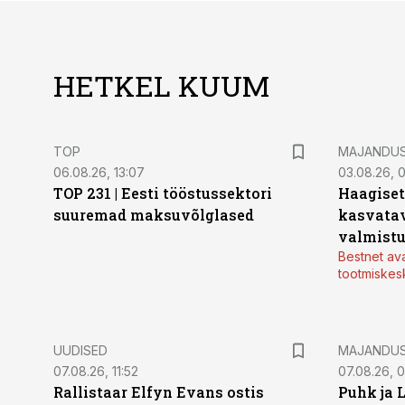
HETKEL KUUM
TOP
MAJANDU
06.08.26, 13:07
03.08.26, 
TOP 231 | Eesti tööstussektori
Haagiset
suuremad maksuvõlglased
kasvatav
valmistu
Bestnet av
tootmiskes
UUDISED
MAJANDU
07.08.26, 11:52
07.08.26, 
Rallistaar Elfyn Evans ostis
Puhk ja 