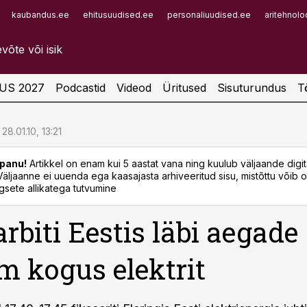
kaubandus.ee
ehitusuudised.ee
personaliuudised.ee
aritehnolo
Infopank
Radar
US 2027
Podcastid
Videod
Üritused
Sisuturundus
T
28.01.10, 13:21
panu!
Artikkel on enam kui 5 aastat vana ning kuulub väljaande digi
. Väljaanne ei uuenda ega kaasajasta arhiveeritud sisu, mistõttu võib ol
sete allikatega tutvumine
arbiti Eestis läbi aegade
m kogus elektrit