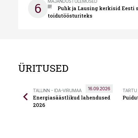
MAJANDUSTULEMUSED
6
Puhk ja Lausing kerkisid Eesti
toidutöösturiteks
ÜRITUSED
16.09.2026
TALLINN - IDA-VIRUMAA
TARTU
Energiasäästlikud lahendused
Puidu
2026