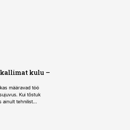
 kallimat kulu –
ktikas määravad töö
sujuvus. Kui tõstuk
ainult tehnilist
sele.