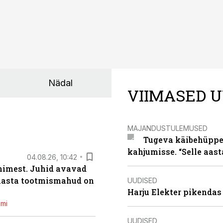
Nädal
VIIMASED U
MAJANDUSTULEMUSED
Tugeva käibehüppe 
kahjumisse. “Selle aast
04.08.26, 10:42
inimest. Juhid avavad
 aasta tootmismahud on
UUDISED
Harju Elekter pikenda
emi
UUDISED