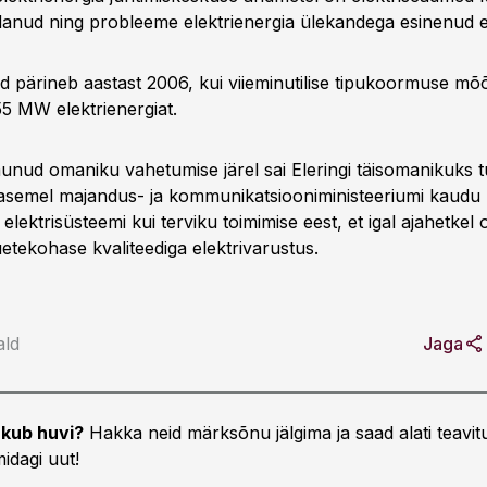
idanud ning probleeme elektrienergia ülekandega esinenud ei
 pärineb aastast 2006, kui viieminutilise tipukoormuse mõõt
55 MW elektrienergiat.
imunud omaniku vahetumise järel sai Eleringi täisomanikuks t
 asemel majandus- ja kommunikatsiooniministeeriumi kaudu ri
 elektrisüsteemi kui terviku toimimise eest, et igal ajahetkel
uetekohase kvaliteediga elektrivarustus.
ald
Jaga
kub huvi?
Hakka neid märksõnu jälgima ja saad alati teavitu
idagi uut!