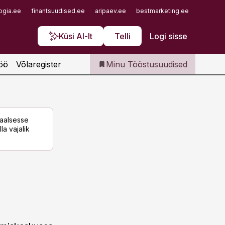
Iseteenindus
ogia.ee
finantsuudised.ee
aripaev.ee
bestmarketing.ee
finantsu
Telli Tööstusuudised
Küsi AI-lt
Telli
Logi sisse
öö
Võlaregister
Minu Tööstusuudised
taalsesse
la vajalik