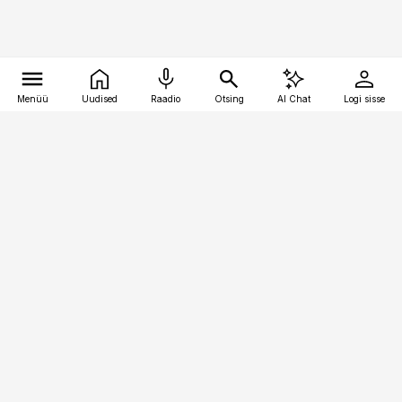
Menüü
Uudised
Raadio
Otsing
AI Chat
Logi sisse
Vana-Lõuna 39/1, 19094 Tallinn
(+372) 667 0111
toostusuudised@toostusuudised.ee
Telli
Reklaam
Firmast
Sisu kasutamisõigused
Ajakirjaniku
eetikakoodeks
Üldtingimused
Privaatsustingimused