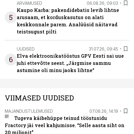
ARVAMUSED
06.08.26, 09:03
Kaupo Karba: pakendidebatis levib lihtne
5
arusaam, et korduskasutus on alati
keskkonnale parem. Analüüsid näitavad
teistsugust pilti
UUDISED
31.07.26, 09:45
Elva elektroonikatööstus GPV Eesti sai uue
6
juhi ettevõtte seest. „Järgmise sammu
astumine oli minu jaoks lihtne“
VIIMASED UUDISED
MAJANDUSTULEMUSED
07.08.26, 14:19
Tugeva käibehüppe teinud tööstusidu
Fractory jäi veel kahjumisse. “Selle aasta siht on
20 miljonit”