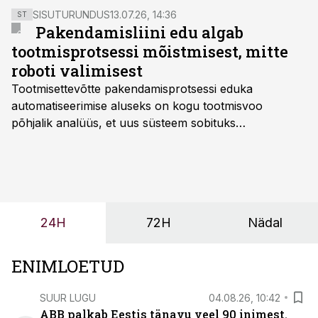
SISUTURUNDUS
13.07.26, 14:36
ST
Pakendamisliini edu algab
tootmisprotsessi mõistmisest, mitte
roboti valimisest
Tootmisettevõtte pakendamisprotsessi eduka
automatiseerimise aluseks on kogu tootmisvoo
põhjalik analüüs, et uus süsteem sobituks
olemasolevasse keskkonda, aitaks vähendada
tööjõuvajadust ning oleks valmis ka ettevõtte
tulevasteks arenguteks. Lihtsalt roboti lisamine
enamasti oodatud tulemust ei too, nendib tootmise ja
tööstuse automatiseerimislahenduste arendaja Smitech
24H
72H
Nädal
OÜ tegevjuht Sander Mitendorf.
ENIMLOETUD
SUUR LUGU
04.08.26, 10:42
ABB palkab Eestis tänavu veel 90 inimest.