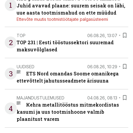
1
Juhid avavad plaane: suurem seisak on läbi,
uue aasta tootmismahud on ette müüdud
Ettevõte muutis tootmistöötajate palgasüsteemi
TOP
06.08.26, 13:07
2
TOP 231 | Eesti tööstussektori suuremad
maksuvõlglased
UUDISED
06.08.26, 10:29
3
ETS Nord omandas Soome omanikega
ettevõttelt jahutusseadmete ärisuuna
MAJANDUSTULEMUSED
04.08.26, 08:13
Kehra metallitööstus mitmekordistas
4
kasumi ja uus tootmishoone valmib
plaanitust varem