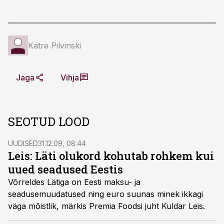
Katre Pilvinski
Jaga
Vihja
SEOTUD LOOD
UUDISED
31.12.09, 08:44
Leis: Läti olukord kohutab rohkem kui
uued seadused Eestis
Võrreldes Lätiga on Eesti maksu- ja
seadusemuudatused ning euro suunas minek ikkagi
väga mõistlik, märkis Premia Foodsi juht Kuldar Leis.