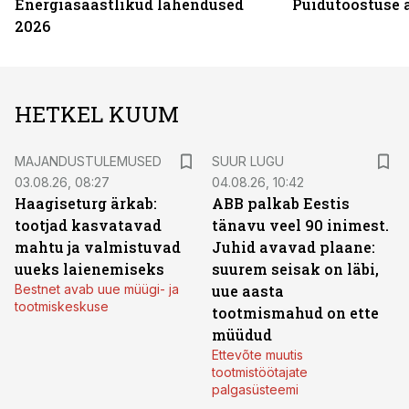
Energiasäästlikud lahendused
Puidutööstuse 
2026
HETKEL KUUM
MAJANDUSTULEMUSED
SUUR LUGU
03.08.26, 08:27
04.08.26, 10:42
Haagiseturg ärkab:
ABB palkab Eestis
tootjad kasvatavad
tänavu veel 90 inimest.
mahtu ja valmistuvad
Juhid avavad plaane:
uueks laienemiseks
suurem seisak on läbi,
Bestnet avab uue müügi- ja
uue aasta
tootmiskeskuse
tootmismahud on ette
müüdud
Ettevõte muutis
tootmistöötajate
palgasüsteemi