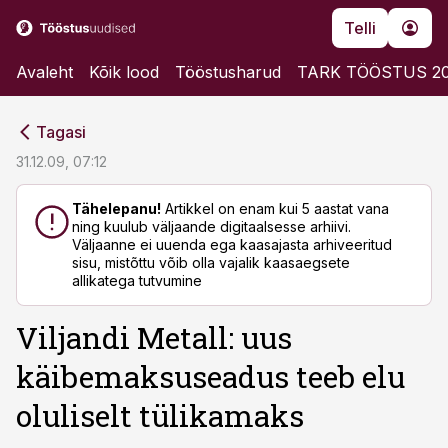
Telli
Avaleht
Kõik lood
Tööstusharud
TARK TÖÖSTUS 2
cebook
cebook
Tagasi
Twitter)
Twitter)
31.12.09, 07:12
kedIn
kedIn
Tähelepanu!
Artikkel on enam kui 5 aastat vana
ning kuulub väljaande digitaalsesse arhiivi.
ail
ail
Väljaanne ei uuenda ega kaasajasta arhiveeritud
sisu, mistõttu võib olla vajalik kaasaegsete
k
k
allikatega tutvumine
Viljandi Metall: uus
käibemaksuseadus teeb elu
oluliselt tülikamaks