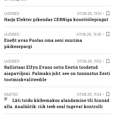
UUDISED
07.08.26, 13:51
Harju Elekter pikendas CERNiga koostöölepingut
UUDISED
07.08.26, 13:35
Enefit avas Poolas oma seni suurima
päikesepargi
UUDISED
07.08.26, 11:52
Rallistaar Elfyn Evans ostis Eestis toodetud
aiapaviljoni. Palmako juht: see on tunnustus Eesti
tootmiskvaliteedile
SAATED
07.08.26, 11:24
Läti toidu käibemaksu alandamine tõi hinnad
alla. Analüütik: riik teeb seal tugevat kontrolli