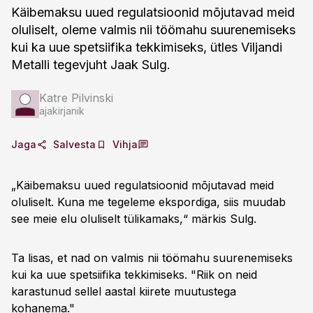
Käibemaksu uued regulatsioonid mõjutavad meid
oluliselt, oleme valmis nii töömahu suurenemiseks
kui ka uue spetsiifika tekkimiseks, ütles Viljandi
Metalli tegevjuht Jaak Sulg.
Katre Pilvinski
ajakirjanik
Jaga
Salvesta
Vihja
„Käibemaksu uued regulatsioonid mõjutavad meid
oluliselt. Kuna me tegeleme ekspordiga, siis muudab
see meie elu oluliselt tülikamaks,“ märkis Sulg.
Ta lisas, et nad on valmis nii töömahu suurenemiseks
kui ka uue spetsiifika tekkimiseks. "Riik on neid
karastunud sellel aastal kiirete muutustega
kohanema."