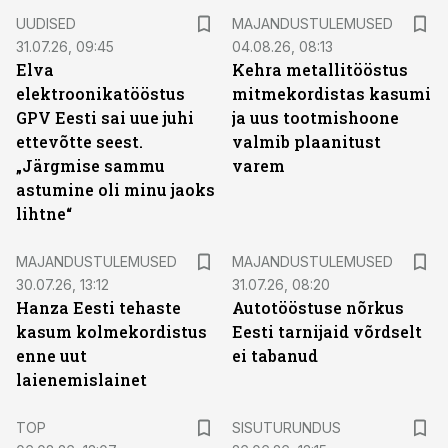
UUDISED
MAJANDUSTULEMUSED
31.07.26, 09:45
04.08.26, 08:13
Elva
Kehra metallitööstus
elektroonikatööstus
mitmekordistas kasumi
GPV Eesti sai uue juhi
ja uus tootmishoone
ettevõtte seest.
valmib plaanitust
„Järgmise sammu
varem
astumine oli minu jaoks
lihtne“
MAJANDUSTULEMUSED
MAJANDUSTULEMUSED
30.07.26, 13:12
31.07.26, 08:20
Hanza Eesti tehaste
Autotööstuse nõrkus
kasum kolmekordistus
Eesti tarnijaid võrdselt
enne uut
ei tabanud
laienemislainet
ST
TOP
SISUTURUNDUS