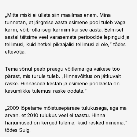
„Mitte miski ei üllata siin maailmas enam. Mina
tunnetan, et järgmise aasta esimene pool tuleb väga
karm, võib-olla isegi karmim kui see aasta. Eelmisel
aastal täitsime veel varasemate perioodide lepinguid ja
tellimusi, kuid hetkel pikaajalisi tellimusi ei ole,“ tõdes
ettevõtja.
Tema sõnul peab praegu võitlema iga väikese töö
pärast, mis turule tuleb. „Hinnavõitlus on jätkuvalt
raske. Hinnasõda kestab ja esimene poolaasta on
kasumlikke tulemusi raske oodata.“
„2009 lõpetame mõistusepärase tulukusega, aga ma
arvan, et 2010 tulukus veel ei taastu. Hinna
harjumused on kerged tulema, kuid rasked minema,“
tõdes Sulg.