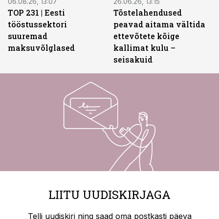
06.08.26, 13:07
26.06.26, 13:15
TOP 231 | Eesti
Tõstelahendused
tööstussektori
peavad aitama vältida
suuremad
ettevõtete kõige
maksuvõlglased
kallimat kulu –
seisakuid
LIITU UUDISKIRJAGA
Telli uudiskiri ning saad oma postkasti päeva