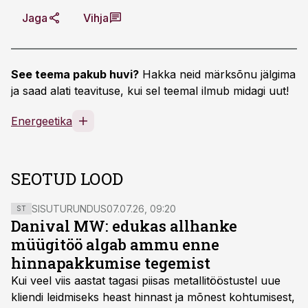
Jaga
Vihja
See teema pakub huvi?
Hakka neid märksõnu jälgima
ja saad alati teavituse, kui sel teemal ilmub midagi uut!
Energeetika
SEOTUD LOOD
SISUTURUNDUS
07.07.26, 09:20
ST
Danival MW: edukas allhanke
müügitöö algab ammu enne
hinnapakkumise tegemist
Kui veel viis aastat tagasi piisas metallitööstustel uue
kliendi leidmiseks heast hinnast ja mõnest kohtumisest,