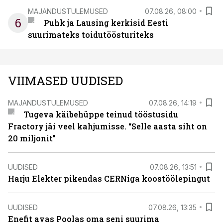
MAJANDUSTULEMUSED
07.08.26, 08:00
6
Puhk ja Lausing kerkisid Eesti
suurimateks toidutöösturiteks
VIIMASED UUDISED
MAJANDUSTULEMUSED
07.08.26, 14:19
Tugeva käibehüppe teinud tööstusidu
Fractory jäi veel kahjumisse. “Selle aasta siht on
20 miljonit”
UUDISED
07.08.26, 13:51
Harju Elekter pikendas CERNiga koostöölepingut
UUDISED
07.08.26, 13:35
Enefit avas Poolas oma seni suurima