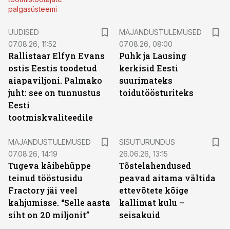
palgasüsteemi
UUDISED
MAJANDUSTULEMUSED
07.08.26, 11:52
07.08.26, 08:00
Rallistaar Elfyn Evans
Puhk ja Lausing
ostis Eestis toodetud
kerkisid Eesti
aiapaviljoni. Palmako
suurimateks
juht: see on tunnustus
toidutöösturiteks
Eesti
tootmiskvaliteedile
ST
MAJANDUSTULEMUSED
SISUTURUNDUS
07.08.26, 14:19
26.06.26, 13:15
Tugeva käibehüppe
Tõstelahendused
teinud tööstusidu
peavad aitama vältida
Fractory jäi veel
ettevõtete kõige
kahjumisse. “Selle aasta
kallimat kulu –
siht on 20 miljonit”
seisakuid