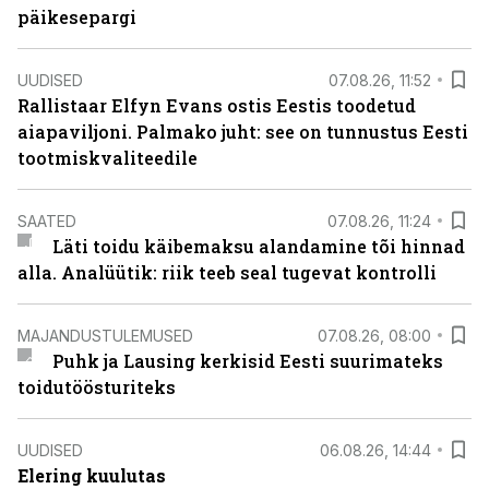
päikesepargi
UUDISED
07.08.26, 11:52
Rallistaar Elfyn Evans ostis Eestis toodetud
aiapaviljoni. Palmako juht: see on tunnustus Eesti
tootmiskvaliteedile
SAATED
07.08.26, 11:24
Läti toidu käibemaksu alandamine tõi hinnad
alla. Analüütik: riik teeb seal tugevat kontrolli
MAJANDUSTULEMUSED
07.08.26, 08:00
Puhk ja Lausing kerkisid Eesti suurimateks
toidutöösturiteks
UUDISED
06.08.26, 14:44
Elering kuulutas