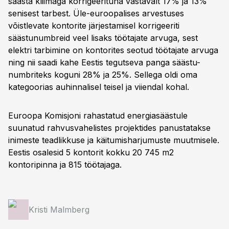
säästa kliimaga korrigeerituna vastavalt 17% ja 13%
senisest tarbest. Üle-euroopalises arvestuses
võistlevate kontorite järjestamisel korrigeeriti
säästunumbreid veel lisaks töötajate arvuga, sest
elektri tarbimine on kontorites seotud töötajate arvuga
ning nii saadi kahe Eestis tegutseva panga säästu-
numbriteks koguni 28% ja 25%. Sellega oldi oma
kategoorias auhinnalisel teisel ja viiendal kohal.
Euroopa Komisjoni rahastatud energiasäästule
suunatud rahvusvahelistes projektides panustatakse
inimeste teadlikkuse ja käitumisharjumuste muutmisele.
Eestis osalesid 5 kontorit kokku 20 745 m2
kontoripinna ja 815 töötajaga.
Kristi Malmberg