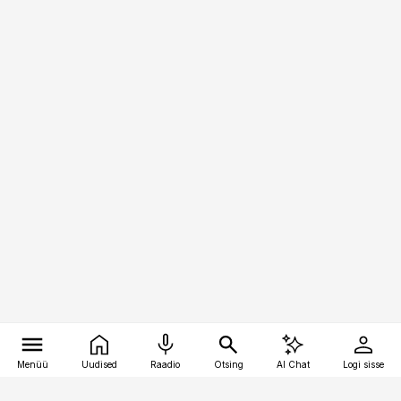
Menüü
Uudised
Raadio
Otsing
AI Chat
Logi sisse