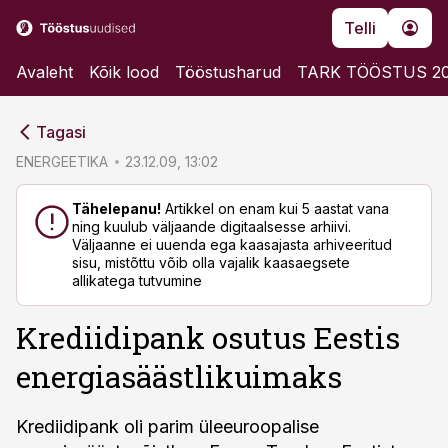
Telli
Avaleht
Kõik lood
Tööstusharud
TARK TÖÖSTUS 2
cebook
cebook
Tagasi
Twitter)
Twitter)
ENERGEETIKA
23.12.09, 13:02
kedIn
kedIn
Tähelepanu!
Artikkel on enam kui 5 aastat vana
ning kuulub väljaande digitaalsesse arhiivi.
ail
ail
Väljaanne ei uuenda ega kaasajasta arhiveeritud
sisu, mistõttu võib olla vajalik kaasaegsete
k
k
allikatega tutvumine
Krediidipank osutus Eestis
energiasäästlikuimaks
Krediidipank oli parim üleeuroopalise