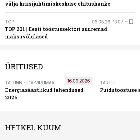
välja kriisijuhtimiskeskuse ehitushanke
TOP
06.08.26, 13:07
TOP 231 | Eesti tööstussektori suuremad
maksuvõlglased
ÜRITUSED
16.09.2026
TALLINN - IDA-VIRUMAA
TARTU
Energiasäästlikud lahendused
Puidutööstuse 
2026
HETKEL KUUM