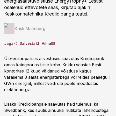
energiasäästuvõistluse EnergyTrophy+ Eestist
osalenud ettevõtete seas, kirjutab ajakiri
Keskkonnatehnika Krediidipanga teatel.
Kristi Malmberg
Jaga
Salvesta
Vihja
Üle-euroopalises arvestuses saavutas Krediidipank
omas kategoorias teise koha. Kokku säästeti Eesti
kontorites 12 kuud väldanud võistluse käigus
varasema 3 aasta energiatarbega võrreldes peaaegu 1
GWh energiat, millest veidi üle poole moodustas
elektrienergia.
Lisaks Krediidipangale saavutas häid tulemusi ka
Swedbank, kes suutis ainuüksi nutikate lahendustega