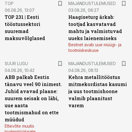
TOP
MAJANDUSTULEMUSED
06.08.26, 13:07
03.08.26, 08:27
TOP 231 | Eesti
Haagiseturg ärkab:
tööstussektori
tootjad kasvatavad
suuremad
mahtu ja valmistuvad
maksuvõlglased
uueks laienemiseks
Bestnet avab uue müügi- ja
tootmiskeskuse
SUUR LUGU
MAJANDUSTULEMUSED
04.08.26, 10:42
04.08.26, 08:13
ABB palkab Eestis
Kehra metallitööstus
tänavu veel 90 inimest.
mitmekordistas kasumi
Juhid avavad plaane:
ja uus tootmishoone
suurem seisak on läbi,
valmib plaanitust
uue aasta
varem
tootmismahud on ette
müüdud
Ettevõte muutis
tootmistöötajate