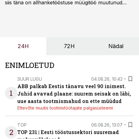
siis täna on allhanketööstuse müügitöö muutunud
märksa pikemaks ja süsteemsemaks. Konkurents on
kasvanud, kliendid kaaluvad otsuseid põhjalikumalt
ning partnerit ei valita enam ainult tootmisvõimekuse
või hinnakirja järgi.
24H
72H
Nädal
ENIMLOETUD
SUUR LUGU
04.08.26, 10:42
ABB palkab Eestis tänavu veel 90 inimest.
1
Juhid avavad plaane: suurem seisak on läbi,
uue aasta tootmismahud on ette müüdud
Ettevõte muutis tootmistöötajate palgasüsteemi
TOP
06.08.26, 13:07
2
TOP 231 | Eesti tööstussektori suuremad