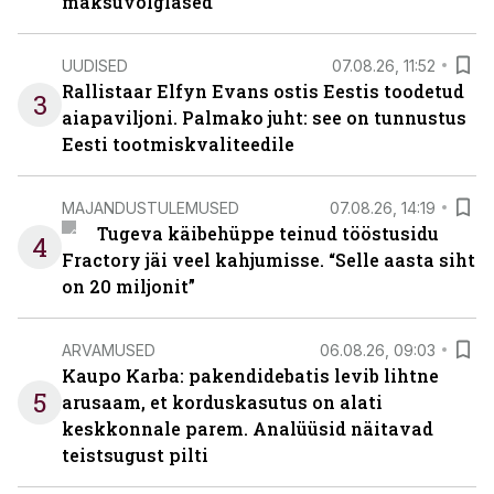
maksuvõlglased
UUDISED
07.08.26, 11:52
Rallistaar Elfyn Evans ostis Eestis toodetud
3
aiapaviljoni. Palmako juht: see on tunnustus
Eesti tootmiskvaliteedile
MAJANDUSTULEMUSED
07.08.26, 14:19
Tugeva käibehüppe teinud tööstusidu
4
Fractory jäi veel kahjumisse. “Selle aasta siht
on 20 miljonit”
ARVAMUSED
06.08.26, 09:03
Kaupo Karba: pakendidebatis levib lihtne
5
arusaam, et korduskasutus on alati
keskkonnale parem. Analüüsid näitavad
teistsugust pilti