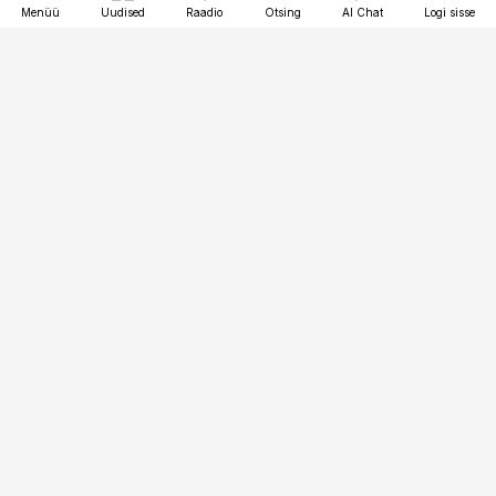
Menüü
Uudised
Raadio
Otsing
AI Chat
Logi sisse
Vana-Lõuna 39/1, 19094 Tallinn
(+372) 667 0111
toostusuudised@toostusuudised.ee
Telli
Reklaam
Firmast
Sisu kasutamisõigused
Ajakirjaniku
eetikakoodeks
Üldtingimused
Privaatsustingimused
Küpsiste poliitika
KKK
Eesti Meediaettevõtete
Eelistuste haldamine
Liit