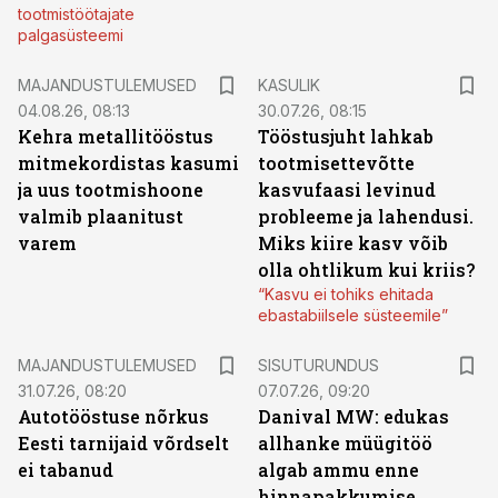
tootmistöötajate
palgasüsteemi
MAJANDUSTULEMUSED
KASULIK
04.08.26, 08:13
30.07.26, 08:15
Kehra metallitööstus
Tööstusjuht lahkab
mitmekordistas kasumi
tootmisettevõtte
ja uus tootmishoone
kasvufaasi levinud
valmib plaanitust
probleeme ja lahendusi.
varem
Miks kiire kasv võib
olla ohtlikum kui kriis?
“Kasvu ei tohiks ehitada
ebastabiilsele süsteemile”
ST
MAJANDUSTULEMUSED
SISUTURUNDUS
31.07.26, 08:20
07.07.26, 09:20
Autotööstuse nõrkus
Danival MW: edukas
Eesti tarnijaid võrdselt
allhanke müügitöö
ei tabanud
algab ammu enne
hinnapakkumise