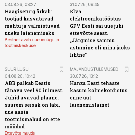
03.08.26, 08:27
31.07.26, 09:45
Haagiseturg ärkab:
Elva
tootjad kasvatavad
elektroonikatööstus
mahtu ja valmistuvad
GPV Eesti sai uue juhi
uueks laienemiseks
ettevõtte seest.
Bestnet avab uue müügi- ja
„Järgmise sammu
tootmiskeskuse
astumine oli minu jaoks
lihtne“
SUUR LUGU
MAJANDUSTULEMUSED
04.08.26, 10:42
30.07.26, 13:12
ABB palkab Eestis
Hanza Eesti tehaste
tänavu veel 90 inimest.
kasum kolmekordistus
Juhid avavad plaane:
enne uut
suurem seisak on läbi,
laienemislainet
uue aasta
tootmismahud on ette
müüdud
Ettevõte muutis