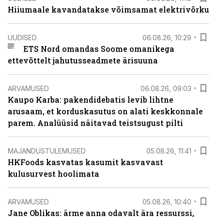
Hiiumaale kavandatakse võimsamat elektrivõrku
UUDISED
06.08.26, 10:29
ETS Nord omandas Soome omanikega
ettevõttelt jahutusseadmete ärisuuna
ARVAMUSED
06.08.26, 09:03
Kaupo Karba: pakendidebatis levib lihtne
arusaam, et korduskasutus on alati keskkonnale
parem. Analüüsid näitavad teistsugust pilti
MAJANDUSTULEMUSED
05.08.26, 11:41
HKFoods kasvatas kasumit kasvavast
kulusurvest hoolimata
ARVAMUSED
05.08.26, 10:40
Jane Oblikas: ärme anna odavalt ära ressurssi,