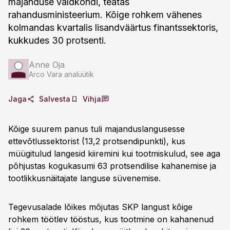
majanduse valdkondi, teatas
rahandusministeerium. Kõige rohkem vähenes
kolmandas kvartalis lisandväärtus finantssektoris,
kukkudes 30 protsenti.
Anne Oja
Arco Vara analüütik
Jaga
Salvesta
Vihja
Kõige suurem panus tuli majanduslangusesse
ettevõtlussektorist (13,2 protsendipunkti), kus
müügitulud langesid kiiremini kui tootmiskulud, see aga
põhjustas kogukasumi 63 protsendilise kahanemise ja
tootlikkusnäitajate languse süvenemise.
Tegevusalade lõikes mõjutas SKP langust kõige
rohkem töötlev tööstus, kus tootmine on kahanenud