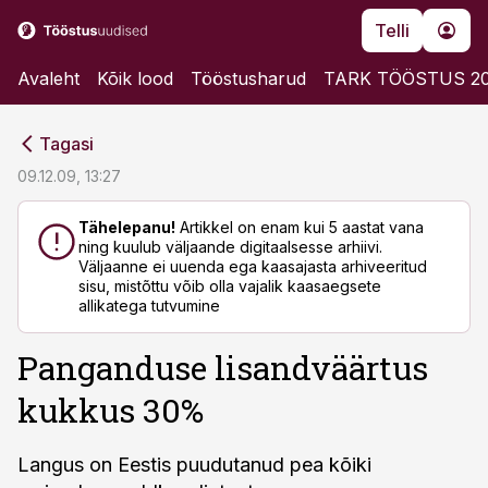
Telli
Avaleht
Kõik lood
Tööstusharud
TARK TÖÖSTUS 2
cebook
cebook
Tagasi
Twitter)
Twitter)
09.12.09, 13:27
kedIn
kedIn
Tähelepanu!
Artikkel on enam kui 5 aastat vana
ning kuulub väljaande digitaalsesse arhiivi.
ail
ail
Väljaanne ei uuenda ega kaasajasta arhiveeritud
sisu, mistõttu võib olla vajalik kaasaegsete
k
k
allikatega tutvumine
Panganduse lisandväärtus
kukkus 30%
Langus on Eestis puudutanud pea kõiki