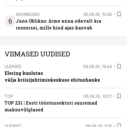
ARVAMUSED
05.08.26, 10:40
6
Jane Oblikas: ärme anna odavalt ära
ressurssi, mille hind ajas kasvab
VIIMASED UUDISED
UUDISED
06.08.26, 14:44
Elering kuulutas
välja kriisijuhtimiskeskuse ehitushanke
TOP
06.08.26, 13:07
TOP 231 | Eesti tööstussektori suuremad
maksuvõlglased
UUDISED
06.08.26, 11:15