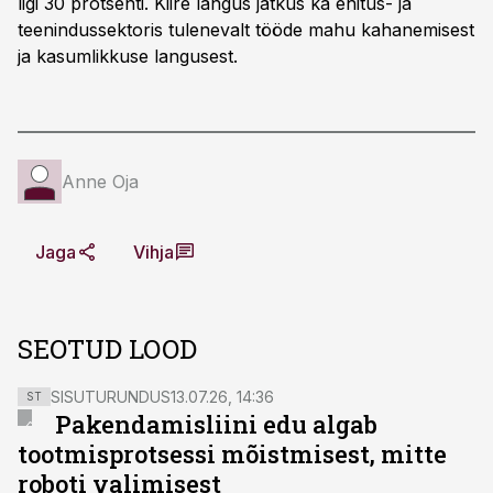
ligi 30 protsenti. Kiire langus jätkus ka ehitus- ja
teenindussektoris tulenevalt tööde mahu kahanemisest
ja kasumlikkuse langusest.
Anne Oja
Jaga
Vihja
SEOTUD LOOD
SISUTURUNDUS
13.07.26, 14:36
ST
Pakendamisliini edu algab
tootmisprotsessi mõistmisest, mitte
roboti valimisest