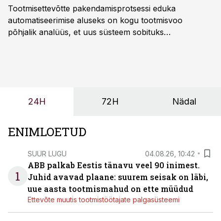
Tootmisettevõtte pakendamisprotsessi eduka
automatiseerimise aluseks on kogu tootmisvoo
põhjalik analüüs, et uus süsteem sobituks
olemasolevasse keskkonda, aitaks vähendada
tööjõuvajadust ning oleks valmis ka ettevõtte
tulevasteks arenguteks. Lihtsalt roboti lisamine
enamasti oodatud tulemust ei too, nendib tootmise ja
tööstuse automatiseerimislahenduste arendaja Smitech
24H
72H
Nädal
OÜ tegevjuht Sander Mitendorf.
ENIMLOETUD
SUUR LUGU
04.08.26, 10:42
ABB palkab Eestis tänavu veel 90 inimest.
1
Juhid avavad plaane: suurem seisak on läbi,
uue aasta tootmismahud on ette müüdud
Ettevõte muutis tootmistöötajate palgasüsteemi