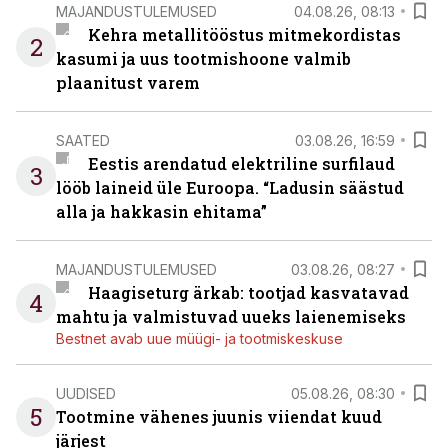
MAJANDUSTULEMUSED
04.08.26, 08:13
Kehra metallitööstus mitmekordistas
2
kasumi ja uus tootmishoone valmib
plaanitust varem
SAATED
03.08.26, 16:59
Eestis arendatud elektriline surfilaud
3
lööb laineid üle Euroopa. “Ladusin säästud
alla ja hakkasin ehitama”
MAJANDUSTULEMUSED
03.08.26, 08:27
Haagiseturg ärkab: tootjad kasvatavad
4
mahtu ja valmistuvad uueks laienemiseks
Bestnet avab uue müügi- ja tootmiskeskuse
UUDISED
05.08.26, 08:30
5
Tootmine vähenes juunis viiendat kuud
järjest