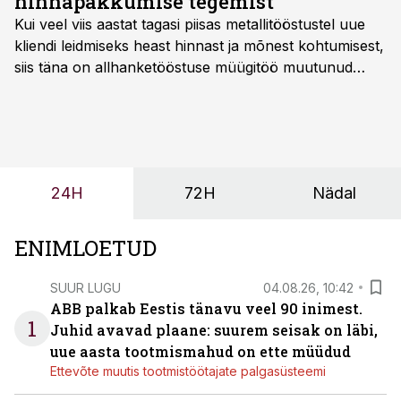
hinnapakkumise tegemist
Kui veel viis aastat tagasi piisas metallitööstustel uue
kliendi leidmiseks heast hinnast ja mõnest kohtumisest,
siis täna on allhanketööstuse müügitöö muutunud
märksa pikemaks ja süsteemsemaks. Konkurents on
kasvanud, kliendid kaaluvad otsuseid põhjalikumalt
ning partnerit ei valita enam ainult tootmisvõimekuse
või hinnakirja järgi.
24H
72H
Nädal
ENIMLOETUD
SUUR LUGU
04.08.26, 10:42
ABB palkab Eestis tänavu veel 90 inimest.
1
Juhid avavad plaane: suurem seisak on läbi,
uue aasta tootmismahud on ette müüdud
Ettevõte muutis tootmistöötajate palgasüsteemi