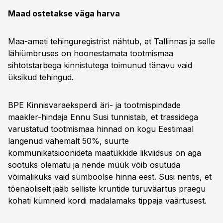
Maad ostetakse väga harva
Maa-ameti tehinguregistrist nähtub, et Tallinnas ja selle
lähiümbruses on hoonestamata tootmismaa
sihtotstarbega kinnistutega toimunud tänavu vaid
üksikud tehingud.
BPE Kinnisvaraeksperdi äri- ja tootmispindade
maakler-hindaja Ennu Susi tunnistab, et trassidega
varustatud tootmismaa hinnad on kogu Eestimaal
langenud vähemalt 50%, suurte
kommunikatsioonideta maatükkide likviidsus on aga
sootuks olematu ja nende müük võib osutuda
võimalikuks vaid sümboolse hinna eest. Susi nentis, et
tõenäoliselt jääb selliste kruntide turuväärtus praegu
kohati kümneid kordi madalamaks tippaja väärtusest.