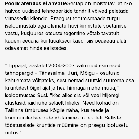
Poolik arendus ei ahvatle
Sestap on mõistetav, et n-ö
halvad uudised tehnoparkide tandrilt võivad peletada
viimasedki kliendid. Praegust tootmismaade turgu
iseloomustab aga olematu huvi kinnistute soetamise
vastu, kusjuures otsuste tegemine võtab tavatult
kauem aega ja kui lüüaksegi käed, siis peaaegu alati
odavamat hinda eelistades.
"Tippajal, aastatel 2004-2007 valminud esimesed
tehnopargid - Tänassilma, Jüri, Mõigu - osutusid
kahtlemata võitjateks, sest nemad suutsid suurema osa
kruntidest õigel ajal ja hea hinnaga maha müüa,"
iseloomustas Susi. "Kes alles siis või veel hiljemgi
alustasid, jäid juba selgelt hiljaks. Need kohad on
Tallinna ümbruses kõigile näha, kus teede ja
kommunikatsioonide ehitamine on pooleli. Selliste
tööstusalade kruntide müümine on praegu lootusetu
üritus."