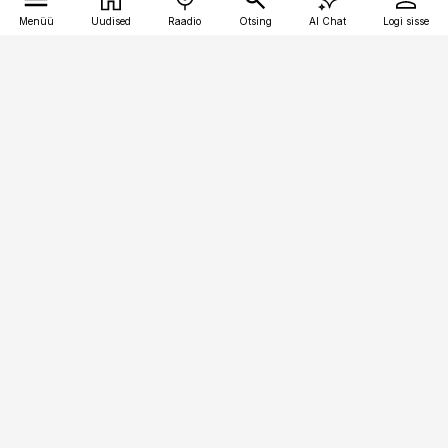
Menüü
Uudised
Raadio
Otsing
AI Chat
Logi sisse
Vana-Lõuna 39/1, 19094 Tallinn
(+372) 667 0111
toostusuudised@toostusuudised.ee
Telli
Reklaam
Firmast
Sisu kasutamisõigused
Ajakirjaniku
eetikakoodeks
Üldtingimused
Privaatsustingimused
Küpsiste poliitika
KKK
Eesti Meediaettevõtete
Eelistuste haldamine
Liit