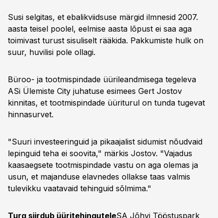
Susi selgitas, et ebalikviidsuse märgid ilmnesid 2007.
aasta teisel poolel, eelmise aasta lõpust ei saa aga
toimivast turust sisuliselt rääkida. Pakkumiste hulk on
suur, huvilisi pole ollagi.
Büroo- ja tootmispindade üürileandmisega tegeleva
ASi Ülemiste City juhatuse esimees Gert Jostov
kinnitas, et tootmispindade üüriturul on tunda tugevat
hinnasurvet.
"Suuri investeeringuid ja pikaajalist sidumist nõudvaid
lepinguid teha ei soovita," märkis Jostov. "Vajadus
kaasaegsete tootmispindade vastu on aga olemas ja
usun, et majanduse elavnedes ollakse taas valmis
tulevikku vaatavaid tehinguid sõlmima."
Turg siirdub üüritehingutele
SA Jõhvi Tööstuspark