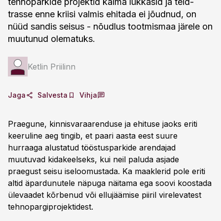
tehnoparkide projektid käima lükkasid ja teid-
trasse enne kriisi valmis ehitada ei jõudnud, on
nüüd sandis seisus - nõudlus tootmismaa järele on
muutunud olematuks.
Ketlin Priilinn
Jaga
Salvesta
Vihja
Praegune, kinnisvaraarenduse ja ehituse jaoks eriti
keeruline aeg tingib, et paari aasta eest suure
hurraaga alustatud tööstusparkide arendajad
muutuvad kidakeelseks, kui neil paluda asjade
praegust seisu iseloomustada. Ka maaklerid pole eriti
altid äpardunutele näpuga näitama ega soovi koostada
ülevaadet kõrbenud või ellujäämise piiril virelevatest
tehnopargiprojektidest.