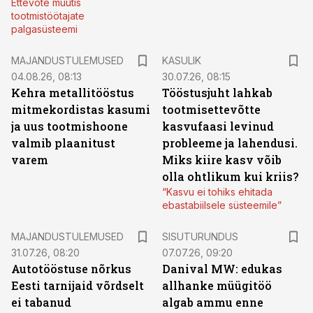
Ettevõte muutis
tootmistöötajate
palgasüsteemi
MAJANDUSTULEMUSED
KASULIK
04.08.26, 08:13
30.07.26, 08:15
Kehra metallitööstus
Tööstusjuht lahkab
mitmekordistas kasumi
tootmisettevõtte
ja uus tootmishoone
kasvufaasi levinud
valmib plaanitust
probleeme ja lahendusi.
varem
Miks kiire kasv võib
olla ohtlikum kui kriis?
“Kasvu ei tohiks ehitada
ebastabiilsele süsteemile”
ST
MAJANDUSTULEMUSED
SISUTURUNDUS
31.07.26, 08:20
07.07.26, 09:20
Autotööstuse nõrkus
Danival MW: edukas
Eesti tarnijaid võrdselt
allhanke müügitöö
ei tabanud
algab ammu enne