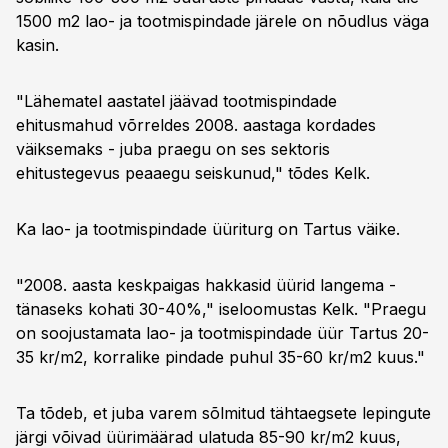
1500 m2 lao- ja tootmispindade järele on nõudlus väga
kasin.
"Lähematel aastatel jäävad tootmispindade
ehitusmahud võrreldes 2008. aastaga kordades
väiksemaks - juba praegu on ses sektoris
ehitustegevus peaaegu seiskunud," tõdes Kelk.
Ka lao- ja tootmispindade üüriturg on Tartus väike.
"2008. aasta keskpaigas hakkasid üürid langema -
tänaseks kohati 30-40%," iseloomustas Kelk. "Praegu
on soojustamata lao- ja tootmispindade üür Tartus 20-
35 kr/m2, korralike pindade puhul 35-60 kr/m2 kuus."
Ta tõdeb, et juba varem sõlmitud tähtaegsete lepingute
järgi võivad üürimäärad ulatuda 85-90 kr/m2 kuus,