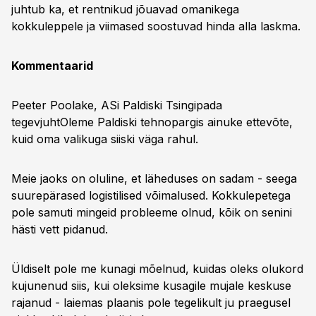
juhtub ka, et rentnikud jõuavad omanikega
kokkuleppele ja viimased soostuvad hinda alla laskma.
Kommentaarid
Peeter Poolake, ASi Paldiski Tsingipada
tegevjuhtOleme Paldiski tehnopargis ainuke ettevõte,
kuid oma valikuga siiski väga rahul.
Meie jaoks on oluline, et läheduses on sadam - seega
suurepärased logistilised võimalused. Kokkulepetega
pole samuti mingeid probleeme olnud, kõik on senini
hästi vett pidanud.
Üldiselt pole me kunagi mõelnud, kuidas oleks olukord
kujunenud siis, kui oleksime kusagile mujale keskuse
rajanud - laiemas plaanis pole tegelikult ju praegusel