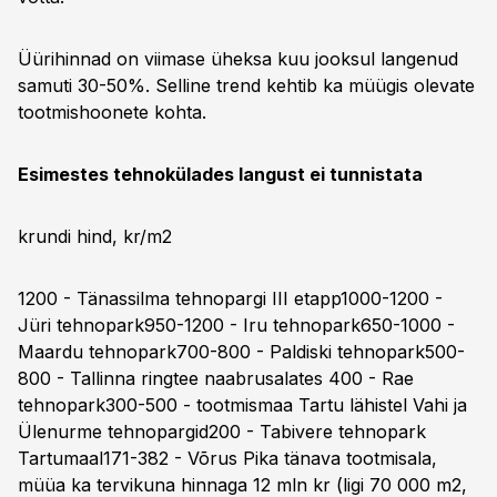
Üürihinnad on viimase üheksa kuu jooksul langenud
samuti 30-50%. Selline trend kehtib ka müügis olevate
tootmishoonete kohta.
Esimestes tehnokülades langust ei tunnistata
krundi hind, kr/m2
1200 - Tänassilma tehnopargi III etapp1000-1200 -
Jüri tehnopark950-1200 - Iru tehnopark650-1000 -
Maardu tehnopark700-800 - Paldiski tehnopark500-
800 - Tallinna ringtee naabrusalates 400 - Rae
tehnopark300-500 - tootmismaa Tartu lähistel Vahi ja
Ülenurme tehnopargid200 - Tabivere tehnopark
Tartumaal171-382 - Võrus Pika tänava tootmisala,
müüa ka tervikuna hinnaga 12 mln kr (ligi 70 000 m2,