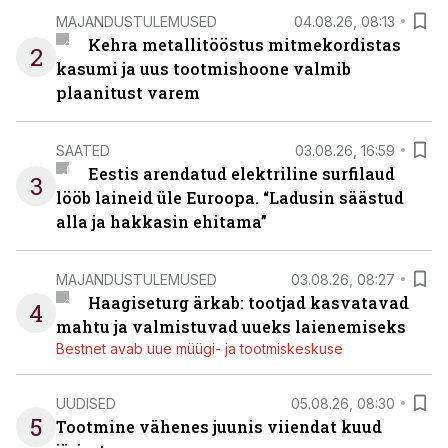
MAJANDUSTULEMUSED
04.08.26, 08:13
Kehra metallitööstus mitmekordistas
2
kasumi ja uus tootmishoone valmib
plaanitust varem
SAATED
03.08.26, 16:59
Eestis arendatud elektriline surfilaud
3
lööb laineid üle Euroopa. “Ladusin säästud
alla ja hakkasin ehitama”
MAJANDUSTULEMUSED
03.08.26, 08:27
Haagiseturg ärkab: tootjad kasvatavad
4
mahtu ja valmistuvad uueks laienemiseks
Bestnet avab uue müügi- ja tootmiskeskuse
UUDISED
05.08.26, 08:30
5
Tootmine vähenes juunis viiendat kuud