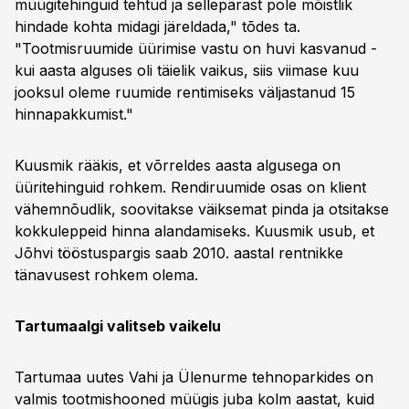
müügitehinguid tehtud ja sellepärast pole mõistlik
hindade kohta midagi järeldada," tõdes ta.
"Tootmisruumide üürimise vastu on huvi kasvanud -
kui aasta alguses oli täielik vaikus, siis viimase kuu
jooksul oleme ruumide rentimiseks väljastanud 15
hinnapakkumist."
Kuusmik rääkis, et võrreldes aasta algusega on
üüritehinguid rohkem. Rendiruumide osas on klient
vähemnõudlik, soovitakse väiksemat pinda ja otsitakse
kokkuleppeid hinna alandamiseks. Kuusmik usub, et
Jõhvi tööstuspargis saab 2010. aastal rentnikke
tänavusest rohkem olema.
Tartumaalgi valitseb vaikelu
Tartumaa uutes Vahi ja Ülenurme tehnoparkides on
valmis tootmishooned müügis juba kolm aastat, kuid