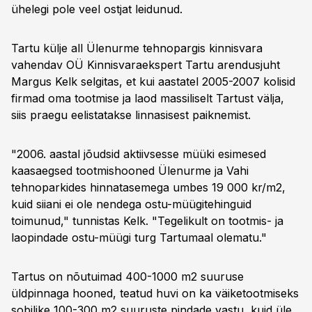
ühelegi pole veel ostjat leidunud.
Tartu külje all Ülenurme tehnopargis kinnisvara
vahendav OÜ Kinnisvaraekspert Tartu arendusjuht
Margus Kelk selgitas, et kui aastatel 2005-2007 kolisid
firmad oma tootmise ja laod massiliselt Tartust välja,
siis praegu eelistatakse linnasisest paiknemist.
"2006. aastal jõudsid aktiivsesse müüki esimesed
kaasaegsed tootmishooned Ülenurme ja Vahi
tehnoparkides hinnatasemega umbes 19 000 kr/m2,
kuid siiani ei ole nendega ostu-müügitehinguid
toimunud," tunnistas Kelk. "Tegelikult on tootmis- ja
laopindade ostu-müügi turg Tartumaal olematu."
Tartus on nõutuimad 400-1000 m2 suuruse
üldpinnaga hooned, teatud huvi on ka väiketootmiseks
sobilike 100-300 m2 suuruste pindade vastu, kuid üle