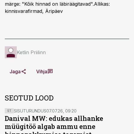
märge: "Kõik hinnad on läbiräägitavad".
Allikas:
kinnisvarafirmad, Äripäev
Ketlin Priilinn
Jaga
Vihja
SEOTUD LOOD
SISUTURUNDUS
07.07.26, 09:20
ST
Danival MW: edukas allhanke
müügitöö algab ammu enne