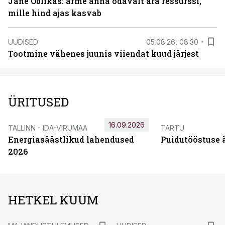
Jane Oblikas: ärme anna odavalt ära ressurssi,
mille hind ajas kasvab
UUDISED
05.08.26, 08:30
Tootmine vähenes juunis viiendat kuud järjest
ÜRITUSED
16.09.2026
TALLINN - IDA-VIRUMAA
TARTU
Energiasäästlikud lahendused
Puidutööstuse 
2026
HETKEL KUUM