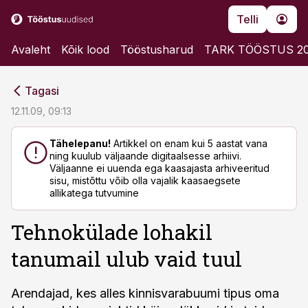
Telli
Avaleht
Kõik lood
Tööstusharud
TARK TÖÖSTUS 2
cebook
cebook
Tagasi
Twitter)
Twitter)
12.11.09, 09:13
kedIn
kedIn
Tähelepanu!
Artikkel on enam kui 5 aastat vana
ning kuulub väljaande digitaalsesse arhiivi.
ail
ail
Väljaanne ei uuenda ega kaasajasta arhiveeritud
sisu, mistõttu võib olla vajalik kaasaegsete
k
k
allikatega tutvumine
Tehnokülade lohakil
tanumail ulub vaid tuul
Arendajad, kes alles kinnisvarabuumi tipus oma