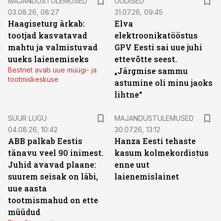
MAJANDUSTULEMUSED
UUDISED
03.08.26, 08:27
31.07.26, 09:45
Haagiseturg ärkab:
Elva
tootjad kasvatavad
elektroonikatööstus
mahtu ja valmistuvad
GPV Eesti sai uue juhi
uueks laienemiseks
ettevõtte seest.
Bestnet avab uue müügi- ja
„Järgmise sammu
tootmiskeskuse
astumine oli minu jaoks
lihtne“
SUUR LUGU
MAJANDUSTULEMUSED
04.08.26, 10:42
30.07.26, 13:12
ABB palkab Eestis
Hanza Eesti tehaste
tänavu veel 90 inimest.
kasum kolmekordistus
Juhid avavad plaane:
enne uut
suurem seisak on läbi,
laienemislainet
uue aasta
tootmismahud on ette
müüdud