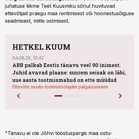
juhatuse liikme Teet Kuusmiku sõnul huvituvad
ettevõtjad praegu maa rentimisest või hoonestusõiguse
seadmisest, mitte ostmisest.
HETKEL KUUM
04.08.26, 10:42
03.08
ABB palkab Eestis tänavu veel 90 inimest.
Juhid avavad plaane: suurem seisak on läbi,
maht
uue aasta tootmismahud on ette müüdud
Bestn
Ettevõte muutis tootmistöötajate palgasüsteemi
"Tänavu ei ole Jõhvi tööstuspargis maa ostu-