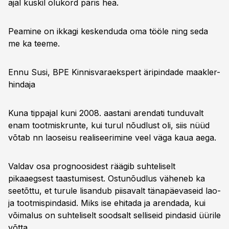
ajal kuskil olukord päris hea.
Peamine on ikkagi keskenduda oma tööle ning seda
me ka teeme.
Ennu Susi, BPE Kinnisvaraekspert äripindade maakler-
hindaja
Kuna tippajal kuni 2008. aastani arendati tunduvalt
enam tootmiskrunte, kui turul nõudlust oli, siis nüüd
võtab nn laoseisu realiseerimine veel väga kaua aega.
Valdav osa prognoosidest räägib suhteliselt
pikaaegsest taastumisest. Ostunõudlus väheneb ka
seetõttu, et turule lisandub piisavalt tänapäevaseid lao-
ja tootmispindasid. Miks ise ehitada ja arendada, kui
võimalus on suhteliselt soodsalt selliseid pindasid üürile
võtta.