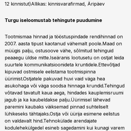
12 kinnistut)
Allikas: kinnisvarafirmad, Äripäev
Turgu iseloomustab tehingute puudumine
Tootmismaa hinnad ja tööstuspindade rendihinnad on
2007. aasta tipust kaotanud vähemalt poole.Maad on
müügis palju, ostusoove vähe, sõlmitud tehinguid
peaaegu üldse mitte.Iseäranis lootusetu on ostjat leida
suurtele kommunikatsioonideta kruntidele.Ettevõtjad
kipuvad ostmisele eelistama tootmispinna
üürimist.Ostjatele pakuvad huvi vaid väga hea
asukohaga või väga soodsa hinnaga krundid.Tehingud
võtavad tavatult kaua aega, hindades kauplemisruumi
jagub ja ka kaubeldakse palju.Üürimisel lähevad
paremini kaubaks väiksemad pinnad suhteliselt
lühikeseks tähtajaks.Ostja või üürija esimene eelistus
on valdavalt hind.Tehnokülade arendajate
kodulehekülgedel esineb sagedamini kui kunagi varem