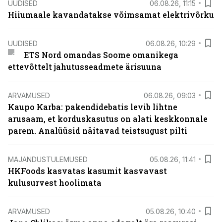
UUDISED
06.08.26, 11:15
Hiiumaale kavandatakse võimsamat elektrivõrku
UUDISED
06.08.26, 10:29
ETS Nord omandas Soome omanikega
ettevõttelt jahutusseadmete ärisuuna
ARVAMUSED
06.08.26, 09:03
Kaupo Karba: pakendidebatis levib lihtne
arusaam, et korduskasutus on alati keskkonnale
parem. Analüüsid näitavad teistsugust pilti
MAJANDUSTULEMUSED
05.08.26, 11:41
HKFoods kasvatas kasumit kasvavast
kulusurvest hoolimata
ARVAMUSED
05.08.26, 10:40