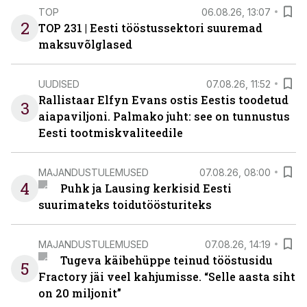
TOP
06.08.26, 13:07
2
TOP 231 | Eesti tööstussektori suuremad
maksuvõlglased
UUDISED
07.08.26, 11:52
Rallistaar Elfyn Evans ostis Eestis toodetud
3
aiapaviljoni. Palmako juht: see on tunnustus
Eesti tootmiskvaliteedile
MAJANDUSTULEMUSED
07.08.26, 08:00
4
Puhk ja Lausing kerkisid Eesti
suurimateks toidutöösturiteks
MAJANDUSTULEMUSED
07.08.26, 14:19
Tugeva käibehüppe teinud tööstusidu
5
Fractory jäi veel kahjumisse. “Selle aasta siht
on 20 miljonit”