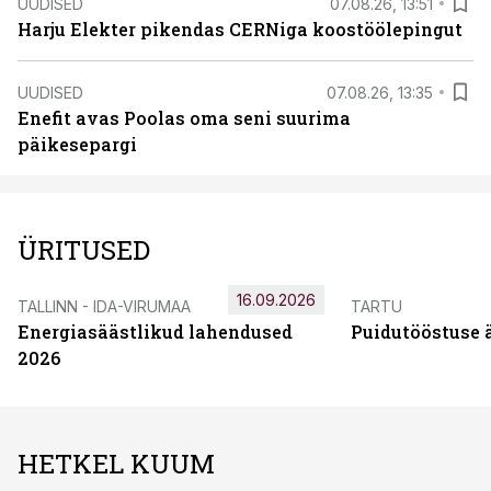
UUDISED
07.08.26, 13:51
Harju Elekter pikendas CERNiga koostöölepingut
UUDISED
07.08.26, 13:35
Enefit avas Poolas oma seni suurima
päikesepargi
ÜRITUSED
16.09.2026
TALLINN - IDA-VIRUMAA
TARTU
Energiasäästlikud lahendused
Puidutööstuse 
2026
HETKEL KUUM