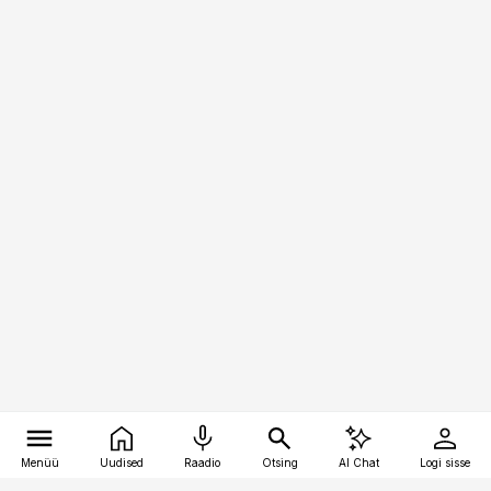
Menüü
Uudised
Raadio
Otsing
AI Chat
Logi sisse