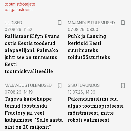
tootmistöötajate
palgasüsteemi
UUDISED
MAJANDUSTULEMUSED
07.08.26, 11:52
07.08.26, 08:00
Rallistaar Elfyn Evans
Puhk ja Lausing
ostis Eestis toodetud
kerkisid Eesti
aiapaviljoni. Palmako
suurimateks
juht: see on tunnustus
toidutöösturiteks
Eesti
tootmiskvaliteedile
ST
MAJANDUSTULEMUSED
SISUTURUNDUS
07.08.26, 14:19
13.07.26, 14:36
Tugeva käibehüppe
Pakendamisliini edu
teinud tööstusidu
algab tootmisprotsessi
Fractory jäi veel
mõistmisest, mitte
kahjumisse. “Selle aasta
roboti valimisest
siht on 20 miljonit”