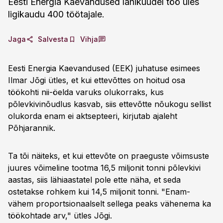
Eesti Energia Kaevandused lähikuudel töö üles
ligikaudu 400 töötajale.
Jaga
Salvesta
Vihja
Eesti Energia Kaevandused (EEK) juhatuse esimees
Ilmar Jõgi ütles, et kui ettevõttes on hoitud osa
töökohti nii-öelda varuks olukorraks, kus
põlevkivinõudlus kasvab, siis ettevõtte nõukogu sellist
olukorda enam ei aktsepteeri, kirjutab ajaleht
Põhjarannik.
Ta tõi näiteks, et kui ettevõte on praeguste võimsuste
juures võimeline tootma 16,5 miljonit tonni põlevkivi
aastas, siis lähiaastatel pole ette näha, et seda
ostetakse rohkem kui 14,5 miljonit tonni. "Enam-
vähem proportsionaalselt sellega peaks vähenema ka
töökohtade arv," ütles Jõgi.