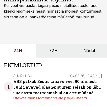
Kui veel viis aastat tagasi piisas metallitööstustel uue
kliendi leidmiseks heast hinnast ja mõnest kohtumisest,
siis täna on allhanketööstuse müügitöö muutunud
märksa pikemaks ja süsteemsemaks. Konkurents on
kasvanud, kliendid kaaluvad otsuseid põhjalikumalt
ning partnerit ei valita enam ainult tootmisvõimekuse
või hinnakirja järgi.
24H
72H
Nädal
ENIMLOETUD
SUUR LUGU
04.08.26, 10:42
ABB palkab Eestis tänavu veel 90 inimest.
1
Juhid avavad plaane: suurem seisak on läbi,
uue aasta tootmismahud on ette müüdud
Ettevõte muutis tootmistöötajate palgasüsteemi