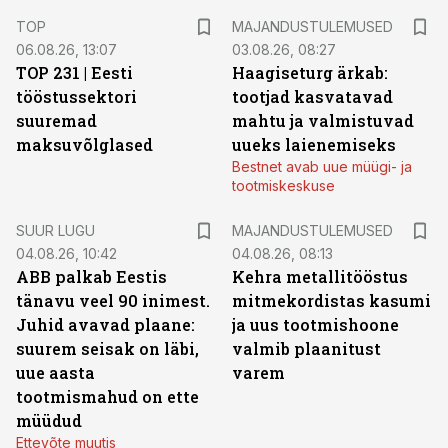
TOP
MAJANDUSTULEMUSED
06.08.26, 13:07
03.08.26, 08:27
TOP 231 | Eesti
Haagiseturg ärkab:
tööstussektori
tootjad kasvatavad
suuremad
mahtu ja valmistuvad
maksuvõlglased
uueks laienemiseks
Bestnet avab uue müügi- ja
tootmiskeskuse
SUUR LUGU
MAJANDUSTULEMUSED
04.08.26, 10:42
04.08.26, 08:13
ABB palkab Eestis
Kehra metallitööstus
tänavu veel 90 inimest.
mitmekordistas kasumi
Juhid avavad plaane:
ja uus tootmishoone
suurem seisak on läbi,
valmib plaanitust
uue aasta
varem
tootmismahud on ette
müüdud
Ettevõte muutis