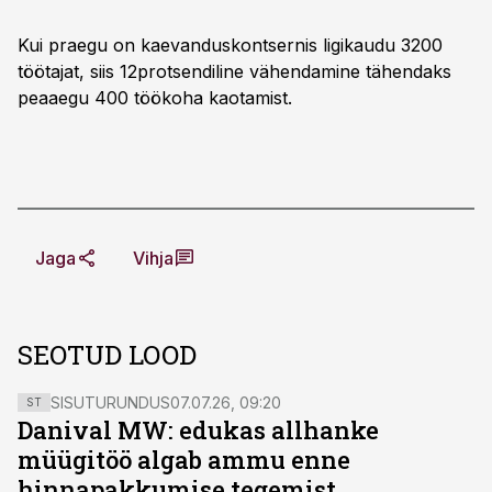
Kui praegu on kaevanduskontsernis ligikaudu 3200
töötajat, siis 12protsendiline vähendamine tähendaks
peaaegu 400 töökoha kaotamist.
Jaga
Vihja
SEOTUD LOOD
SISUTURUNDUS
07.07.26, 09:20
ST
Danival MW: edukas allhanke
müügitöö algab ammu enne
hinnapakkumise tegemist