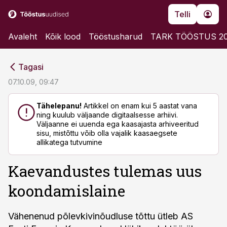
Telli
Avaleht
Kõik lood
Tööstusharud
TARK TÖÖSTUS 2
cebook
cebook
Tagasi
Twitter)
Twitter)
07.10.09, 09:47
kedIn
kedIn
Tähelepanu!
Artikkel on enam kui 5 aastat vana
ning kuulub väljaande digitaalsesse arhiivi.
ail
ail
Väljaanne ei uuenda ega kaasajasta arhiveeritud
sisu, mistõttu võib olla vajalik kaasaegsete
k
k
allikatega tutvumine
Kaevandustes tulemas uus
koondamislaine
Vähenenud põlevkivinõudluse tõttu ütleb AS