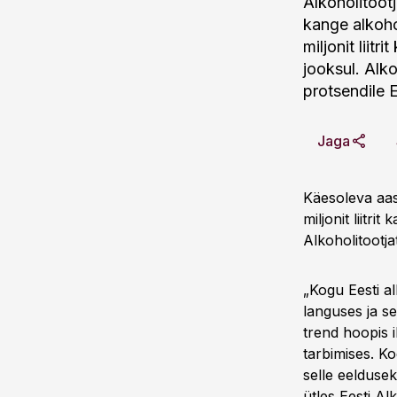
Alkoholitoot
kange alkoho
miljonit liit
jooksul. Alko
protsendile E
Jaga
Käesoleva aas
miljonit liitr
Alkoholitootjat
„Kogu Eesti alk
languses ja se
trend hoopis i
tarbimises. K
selle eelduse
ütles Eesti Al