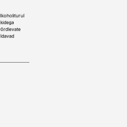
alkoholiturul
ükidega
võrdlevate
eldavad