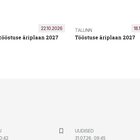
22.10.2026
18.
TALLINN
tööstuse äriplaan 2027
Tööstuse äriplaan 2027
U
UUDISED
0:42
31.07.26, 09:45