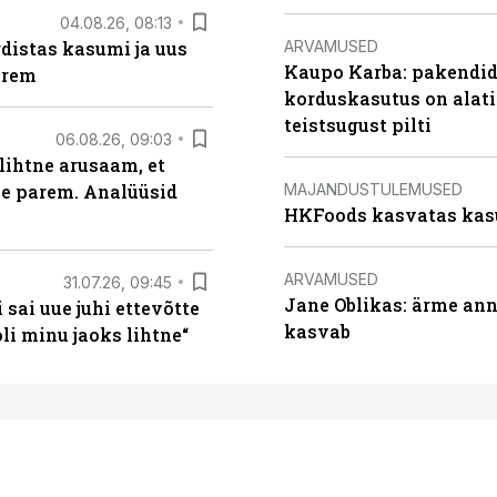
04.08.26, 08:13
ARVAMUSED
distas kasumi ja uus
Kaupo Karba: pakendide
arem
korduskasutus on alat
teistsugust pilti
06.08.26, 09:03
lihtne arusaam, et
MAJANDUSTULEMUSED
le parem. Analüüsid
HKFoods kasvatas kas
ARVAMUSED
31.07.26, 09:45
Jane Oblikas: ärme anna
sai uue juhi ettevõtte
kasvab
i minu jaoks lihtne“