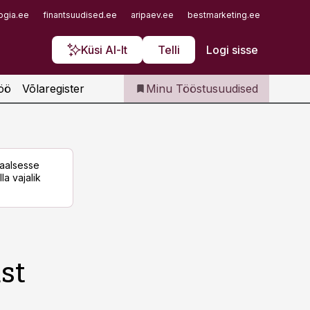
Iseteenindus
ogia.ee
finantsuudised.ee
aripaev.ee
bestmarketing.ee
finantsu
Telli Tööstusuudised
Küsi AI-lt
Telli
Logi sisse
öö
Võlaregister
Minu Tööstusuudised
taalsesse
la vajalik
st