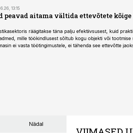
6.26, 13:15
 peavad aitama vältida ettevõtete kõige
istikasektoris räägitakse täna palju efektiivsusest, kuid pra
dmed, mille töökindlusest sõltub kogu objekti või tootmise 
asin ei vasta töötingimustele, ei tähenda see ettevõtte jaoks 
rahalist kulu, venivaid tähtaegu ja suuremaid riske tööohutu
Nädal
VIIMASED U