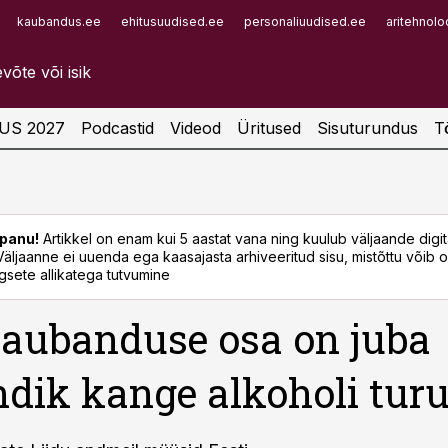
kaubandus.ee
ehitusuudised.ee
personaliuudised.ee
aritehnolo
Infopank
Radar
US 2027
Podcastid
Videod
Üritused
Sisuturundus
T
panu!
Artikkel on enam kui 5 aastat vana ning kuulub väljaande digi
. Väljaanne ei uuenda ega kaasajasta arhiveeritud sisu, mistõttu võib ol
sete allikatega tutvumine
aubanduse osa on juba
ndik kange alkoholi turu