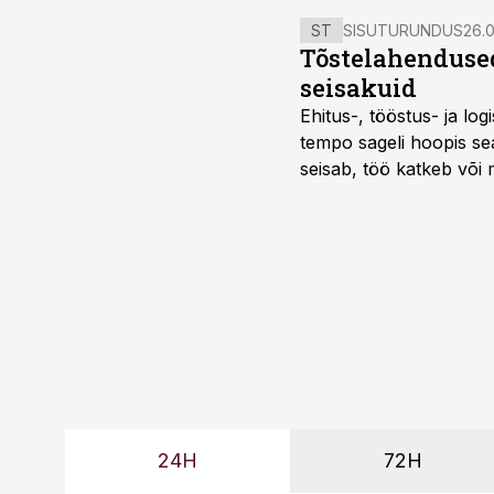
ST
SISUTURUNDUS
26.0
Tõstelahendused
seisakuid
Ehitus-, tööstus- ja log
tempo sageli hoopis sea
seisab, töö katkeb või m
probleemi, vaid otsest 
24H
72H