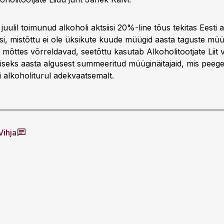
 juulil toimunud alkoholi aktsiisi 20%-line tõus tekitas Eesti 
isi, mistõttu ei ole üksikute kuude müügid aasta taguste mü
mõttes võrreldavad, seetõttu kasutab Alkoholitootjate Liit 
iseks aasta algusest summeeritud müüginäitajaid, mis peeg
i alkoholiturul adekvaatsemalt.
Vihja