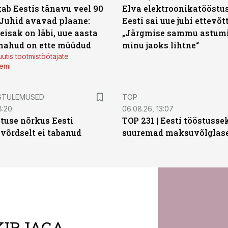
ab Eestis tänavu veel 90
Elva elektroonikatööstu
 Juhid avavad plaane:
Eesti sai uue juhi ettevõt
eisak on läbi, uue aasta
„Järgmise sammu astumi
mahud on ette müüdud
minu jaoks lihtne“
utis tootmistöötajate
emi
STULEMUSED
TOP
8:20
06.08.26, 13:07
tuse nõrkus Eesti
TOP 231 | Eesti tööstusse
 võrdselt ei tabanud
suuremad maksuvõlglas
KIRJAGA