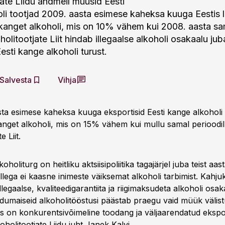
jate Liidu andmeil müüsid Eesti
li tootjad 2009. aasta esimese kaheksa kuuga Eestis l
rit kanget alkoholi, mis on 10% vähem kui 2008. aasta s
holitootjate Liit hindab illegaalse alkoholi osakaalu ju
esti kange alkoholi turust.
Salvesta
Vihja
ta esimese kaheksa kuuga eksportisid Eesti kange alkoholi 
it kanget alkoholi, mis on 15% vähem kui mullu samal perioodil
e Liit.
oholiturg on heitliku aktsiisipoliitika tagajärjel juba teist aas
llega ei kaasne inimeste väiksemat alkoholi tarbimist. Kahju
llegaalse, kvaliteedigarantiita ja riigimaksudeta alkoholi osa
odumaiseid alkoholitööstusi päästab praegu vaid müük välist
ks on konkurentsivõimeline toodang ja väljaarendatud eksp
koholitootjate Liidu juht Janek Kalvi.