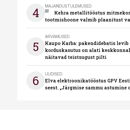
MAJANDUSTULEMUSED
4
Kehra metallitööstus mitmekor
tootmishoone valmib plaanitust v
ARVAMUSED
5
Kaupo Karba: pakendidebatis levib 
korduskasutus on alati keskkonna
näitavad teistsugust pilti
UUDISED
6
Elva elektroonikatööstus GPV Eesti 
seest. „Järgmise sammu astumine ol