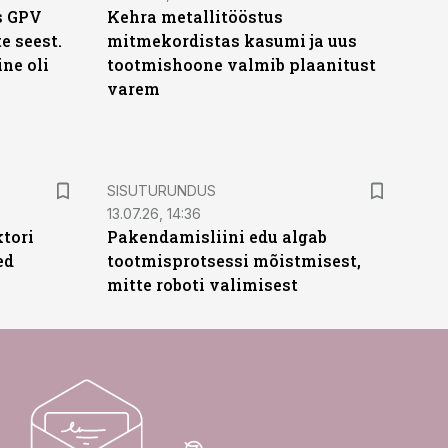
s GPV
Kehra metallitööstus
te seest.
mitmekordistas kasumi ja uus
ne oli
tootmishoone valmib plaanitust
varem
ST
SISUTURUNDUS
13.07.26, 14:36
ktori
Pakendamisliini edu algab
ed
tootmisprotsessi mõistmisest,
mitte roboti valimisest