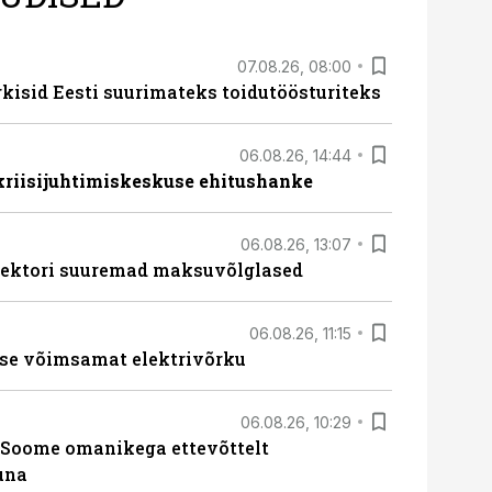
07.08.26, 08:00
rkisid Eesti suurimateks toidutöösturiteks
06.08.26, 14:44
 kriisijuhtimiskeskuse ehitushanke
06.08.26, 13:07
ssektori suuremad maksuvõlglased
06.08.26, 11:15
se võimsamat elektrivõrku
06.08.26, 10:29
Soome omanikega ettevõttelt
una