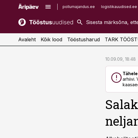
pollumajandus.ee
logistikauudised.ee
kaubandus.ee
imelineajalugu.ee
kinnisvarauudised.ee
imelineteadus.ee
Avaleht
Kõik lood
Tööstusharud
TARK TÖÖST
cebook
cebook
10.09.09, 18:48
Twitter)
Twitter)
Tähele
kedIn
kedIn
arhiivi
kaasaeg
ail
ail
Salak
k
k
nelja