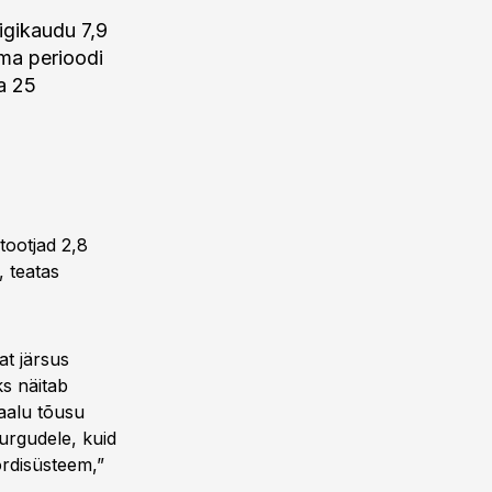
igikaudu 7,9
ama perioodi
ba 25
tootjad 2,8
, teatas
tat järsus
ks näitab
kaalu tõusu
urgudele, kuid
ordisüsteem,”