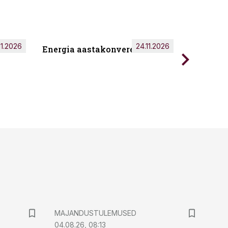
11.2026
24.11.2026
Energia aastakonverents 2026
Tark töö
MAJANDUSTULEMUSED
04.08.26, 08:13