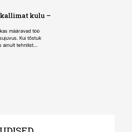
 kallimat kulu –
ktikas määravad töö
sujuvus. Kui tõstuk
ainult tehnilist
sele.
UDISED