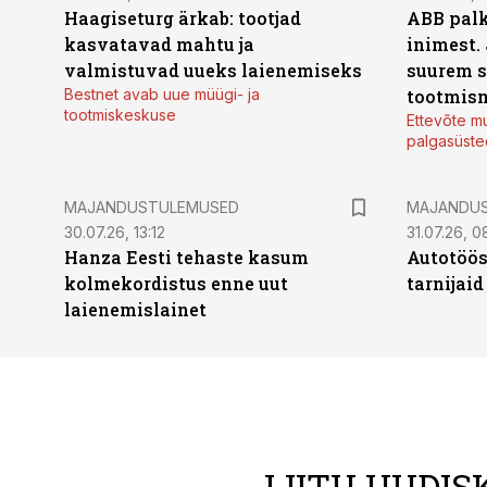
Haagiseturg ärkab: tootjad
ABB palk
kasvatavad mahtu ja
inimest.
valmistuvad uueks laienemiseks
suurem s
Bestnet avab uue müügi- ja
tootmis
tootmiskeskuse
Ettevõte mu
palgasüste
MAJANDUSTULEMUSED
MAJANDU
30.07.26, 13:12
31.07.26, 0
Hanza Eesti tehaste kasum
Autotöös
kolmekordistus enne uut
tarnijaid
laienemislainet
LIITU UUDIS