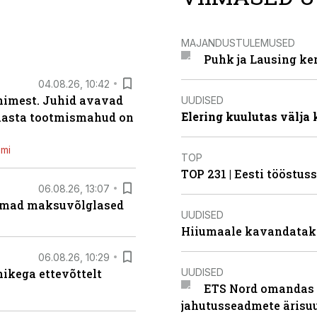
MAJANDUSTULEMUSED
Puhk ja Lausing ke
04.08.26, 10:42
inimest. Juhid avavad
UUDISED
Elering kuulutas välja
 aasta tootmismahud on
emi
TOP
TOP 231 | Eesti tööstu
06.08.26, 13:07
uremad maksuvõlglased
UUDISED
Hiiumaale kavandatak
06.08.26, 10:29
UUDISED
kega ettevõttelt
ETS Nord omandas 
jahutusseadmete ärisu