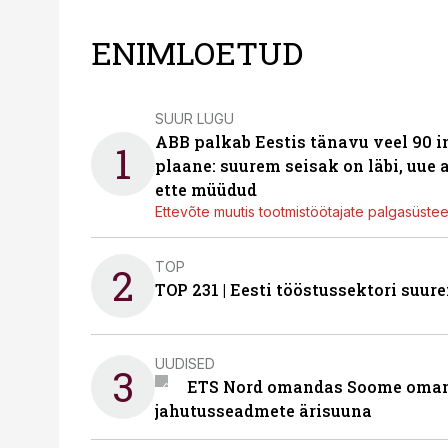
ENIMLOETUD
SUUR LUGU
ABB palkab Eestis tänavu veel 90 
1
plaane: suurem seisak on läbi, uue
ette müüdud
Ettevõte muutis tootmistöötajate palgasüste
TOP
2
TOP 231 | Eesti tööstussektori su
UUDISED
3
ETS Nord omandas Soome omani
jahutusseadmete ärisuuna