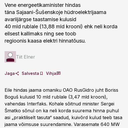
Vene energeetikaminister hindas
täna Sajaani-Šušenskoje hüdroelektrijaama
avariijärgse taastamise kulusid
40 mld rublale (13,88 mld krooni) ehk neli korda
eilsest kallimaks ning see toob
regioonis kaasa elektri hinnatõusu.
Tiit Elner
Jaga
Salvesta
Vihja
Eile hindas jaama omaniku OAO RusGidro juht Boriss
Boguš kulusid 10 mld rublale (3,47 mld krooni),
vahendas Interfaks. Kohale sõitnud minister Sergei
Šmatko sõnul on ka neli korda suurema hinna puhul
asi „praktiliselt tasuta“ saadud, kuivõrd kulud teeb tasa
jaama võimsuse suurendamine. Varasemate 640 MW