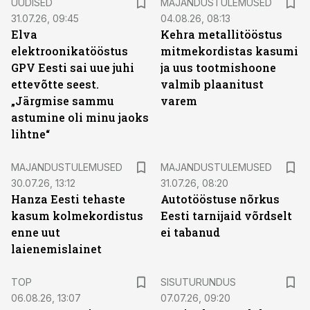
UUDISED
MAJANDUSTULEMUSED
31.07.26, 09:45
04.08.26, 08:13
Elva
Kehra metallitööstus
elektroonikatööstus
mitmekordistas kasumi
GPV Eesti sai uue juhi
ja uus tootmishoone
ettevõtte seest.
valmib plaanitust
„Järgmise sammu
varem
astumine oli minu jaoks
lihtne“
MAJANDUSTULEMUSED
MAJANDUSTULEMUSED
30.07.26, 13:12
31.07.26, 08:20
Hanza Eesti tehaste
Autotööstuse nõrkus
kasum kolmekordistus
Eesti tarnijaid võrdselt
enne uut
ei tabanud
laienemislainet
ST
TOP
SISUTURUNDUS
06.08.26, 13:07
07.07.26, 09:20