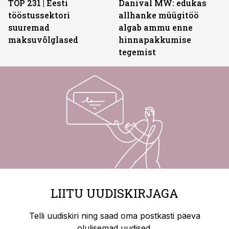
TOP 231 | Eesti
Danival MW: edukas
tööstussektori
allhanke müügitöö
suuremad
algab ammu enne
maksuvõlglased
hinnapakkumise
tegemist
LIITU UUDISKIRJAGA
Telli uudiskiri ning saad oma postkasti päeva
olulisemad uudised.