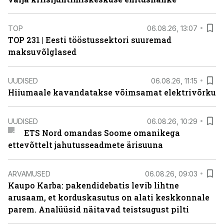
TOP
06.08.26, 13:07
TOP 231 | Eesti tööstussektori suuremad
maksuvõlglased
UUDISED
06.08.26, 11:15
Hiiumaale kavandatakse võimsamat elektrivõrku
UUDISED
06.08.26, 10:29
ETS Nord omandas Soome omanikega
ettevõttelt jahutusseadmete ärisuuna
ARVAMUSED
06.08.26, 09:03
Kaupo Karba: pakendidebatis levib lihtne
arusaam, et korduskasutus on alati keskkonnale
parem. Analüüsid näitavad teistsugust pilti