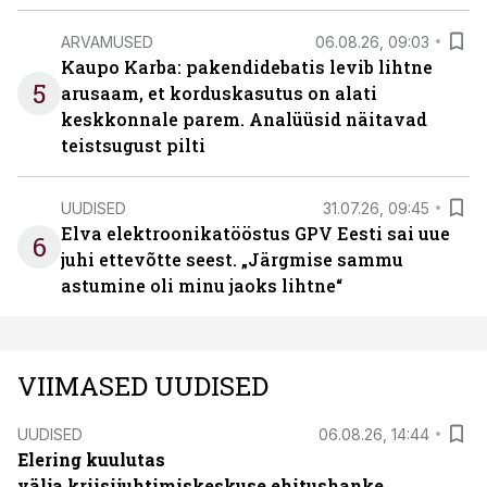
ARVAMUSED
06.08.26, 09:03
Kaupo Karba: pakendidebatis levib lihtne
5
arusaam, et korduskasutus on alati
keskkonnale parem. Analüüsid näitavad
teistsugust pilti
UUDISED
31.07.26, 09:45
Elva elektroonikatööstus GPV Eesti sai uue
6
juhi ettevõtte seest. „Järgmise sammu
astumine oli minu jaoks lihtne“
VIIMASED UUDISED
UUDISED
06.08.26, 14:44
Elering kuulutas
välja kriisijuhtimiskeskuse ehitushanke