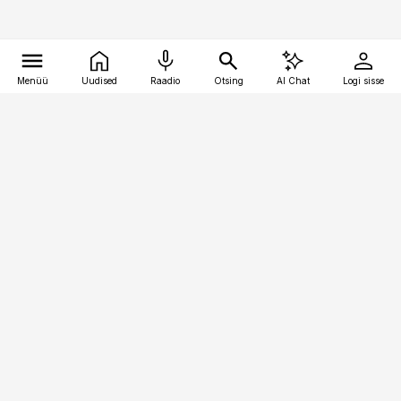
Menüü
Uudised
Raadio
Otsing
AI Chat
Logi sisse
Vana-Lõuna 39/1, 19094 Tallinn
(+372) 667 0111
toostusuudised@toostusuudised.ee
Telli
Reklaam
Firmast
Sisu kasutamisõigused
Ajakirjaniku
eetikakoodeks
Üldtingimused
Privaatsustingimused
Küpsiste poliitika
KKK