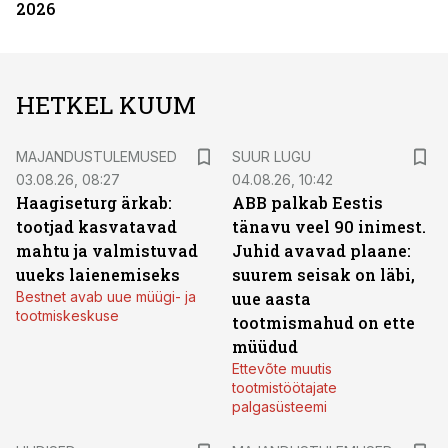
2026
HETKEL KUUM
MAJANDUSTULEMUSED
SUUR LUGU
03.08.26, 08:27
04.08.26, 10:42
Haagiseturg ärkab:
ABB palkab Eestis
tootjad kasvatavad
tänavu veel 90 inimest.
mahtu ja valmistuvad
Juhid avavad plaane:
uueks laienemiseks
suurem seisak on läbi,
Bestnet avab uue müügi- ja
uue aasta
tootmiskeskuse
tootmismahud on ette
müüdud
Ettevõte muutis
tootmistöötajate
palgasüsteemi