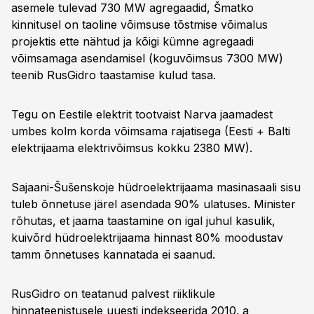
asemele tulevad 730 MW agregaadid, Šmatko
kinnitusel on taoline võimsuse tõstmise võimalus
projektis ette nähtud ja kõigi kümne agregaadi
võimsamaga asendamisel (koguvõimsus 7300 MW)
teenib RusGidro taastamise kulud tasa.
Tegu on Eestile elektrit tootvaist Narva jaamadest
umbes kolm korda võimsama rajatisega (Eesti + Balti
elektrijaama elektrivõimsus kokku 2380 MW).
Sajaani-Šušenskoje hüdroelektrijaama masinasaali sisu
tuleb õnnetuse järel asendada 90% ulatuses. Minister
rõhutas, et jaama taastamine on igal juhul kasulik,
kuivõrd hüdroelektrijaama hinnast 80% moodustav
tamm õnnetuses kannatada ei saanud.
RusGidro on teatanud palvest riiklikule
hinnateenistusele uuesti indekseerida 2010. a