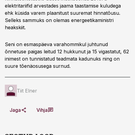
elektritariifid arvestades jaama taastamise kuludega
ehk küsida varem plaanitust suuremat hinnatõusu.
Selleks sammuks on olemas energeetikaministri
heakskiit.
Seni on esmaspäeva varahommikul juhtunud
õnnetuse paigas leitud 12 hukkunut ja 15 vigastatut, 62
inimest on tunnistatud teadmata kadunuks ning on
suure tõenäosusega surnud.
Tiit Elner
Jaga
Vihja