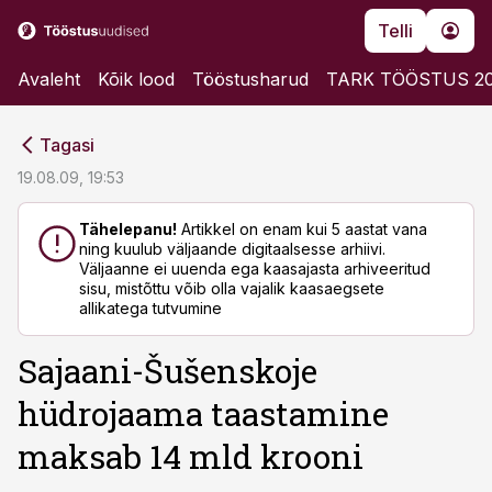
Telli
Avaleht
Kõik lood
Tööstusharud
TARK TÖÖSTUS 2
cebook
cebook
Tagasi
Twitter)
Twitter)
19.08.09, 19:53
kedIn
kedIn
Tähelepanu!
Artikkel on enam kui 5 aastat vana
ning kuulub väljaande digitaalsesse arhiivi.
ail
ail
Väljaanne ei uuenda ega kaasajasta arhiveeritud
sisu, mistõttu võib olla vajalik kaasaegsete
k
k
allikatega tutvumine
Sajaani-Šušenskoje
hüdrojaama taastamine
maksab 14 mld krooni