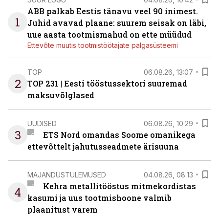
ABB palkab Eestis tänavu veel 90 inimest.
1
Juhid avavad plaane: suurem seisak on läbi,
uue aasta tootmismahud on ette müüdud
Ettevõte muutis tootmistöötajate palgasüsteemi
TOP
06.08.26, 13:07
2
TOP 231 | Eesti tööstussektori suuremad
maksuvõlglased
UUDISED
06.08.26, 10:29
3
ETS Nord omandas Soome omanikega
ettevõttelt jahutusseadmete ärisuuna
MAJANDUSTULEMUSED
04.08.26, 08:13
Kehra metallitööstus mitmekordistas
4
kasumi ja uus tootmishoone valmib
plaanitust varem