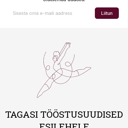
Liitun
TAGASI TÖÖSTUSUUDISED
ESILEHELE