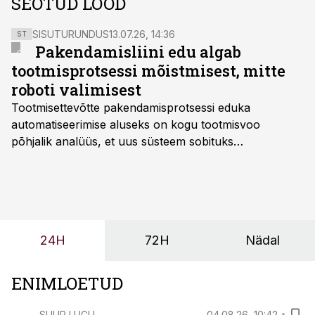
SEOTUD LOOD
SISUTURUNDUS
13.07.26, 14:36
ST
Pakendamisliini edu algab
tootmisprotsessi mõistmisest, mitte
roboti valimisest
Tootmisettevõtte pakendamisprotsessi eduka
automatiseerimise aluseks on kogu tootmisvoo
põhjalik analüüs, et uus süsteem sobituks
olemasolevasse keskkonda, aitaks vähendada
tööjõuvajadust ning oleks valmis ka ettevõtte
tulevasteks arenguteks. Lihtsalt roboti lisamine
enamasti oodatud tulemust ei too, nendib tootmise ja
tööstuse automatiseerimislahenduste arendaja Smitech
24H
72H
Nädal
OÜ tegevjuht Sander Mitendorf.
ENIMLOETUD
SUUR LUGU
04.08.26, 10:42