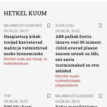
HETKEL KUUM
MAJANDUSTULEMUSED
SUUR LUGU
03.08.26, 08:27
04.08.26, 10:42
Haagiseturg ärkab:
ABB palkab Eestis
tootjad kasvatavad
tänavu veel 90 inimest.
mahtu ja valmistuvad
Juhid avavad plaane:
uueks laienemiseks
suurem seisak on läbi,
Bestnet avab uue müügi- ja
uue aasta
tootmiskeskuse
tootmismahud on ette
müüdud
Ettevõte muutis
tootmistöötajate
palgasüsteemi
TOP
MAJANDUSTULEMUSED
06.08.26, 13:07
04.08.26, 08:13
TOP 231 | Eesti
Kehra metallitööstus