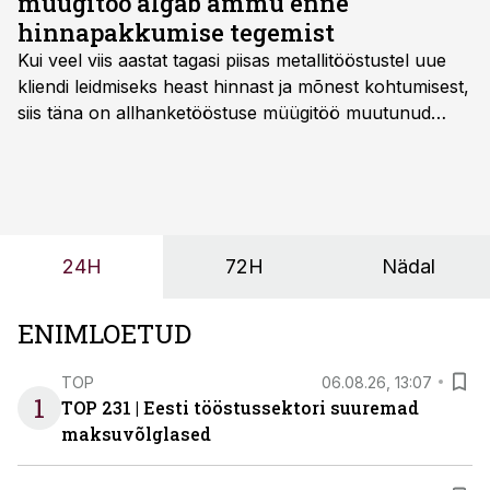
müügitöö algab ammu enne
hinnapakkumise tegemist
Kui veel viis aastat tagasi piisas metallitööstustel uue
kliendi leidmiseks heast hinnast ja mõnest kohtumisest,
siis täna on allhanketööstuse müügitöö muutunud
märksa pikemaks ja süsteemsemaks. Konkurents on
kasvanud, kliendid kaaluvad otsuseid põhjalikumalt
ning partnerit ei valita enam ainult tootmisvõimekuse
või hinnakirja järgi.
24H
72H
Nädal
ENIMLOETUD
TOP
06.08.26, 13:07
1
TOP 231 | Eesti tööstussektori suuremad
maksuvõlglased