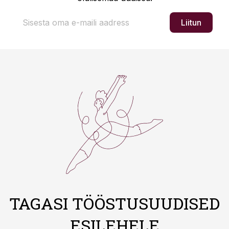
Liitun
TAGASI TÖÖSTUSUUDISED
ESILEHELE