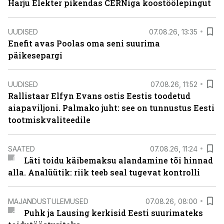
Harju Elekter pikendas CERNiga koostöölepingut
UUDISED
07.08.26, 13:35
Enefit avas Poolas oma seni suurima
päikesepargi
UUDISED
07.08.26, 11:52
Rallistaar Elfyn Evans ostis Eestis toodetud
aiapaviljoni. Palmako juht: see on tunnustus Eesti
tootmiskvaliteedile
SAATED
07.08.26, 11:24
Läti toidu käibemaksu alandamine tõi hinnad
alla. Analüütik: riik teeb seal tugevat kontrolli
MAJANDUSTULEMUSED
07.08.26, 08:00
Puhk ja Lausing kerkisid Eesti suurimateks