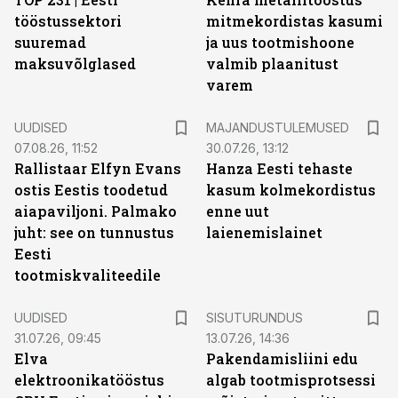
tööstussektori
mitmekordistas kasumi
suuremad
ja uus tootmishoone
maksuvõlglased
valmib plaanitust
varem
UUDISED
MAJANDUSTULEMUSED
07.08.26, 11:52
30.07.26, 13:12
Rallistaar Elfyn Evans
Hanza Eesti tehaste
ostis Eestis toodetud
kasum kolmekordistus
aiapaviljoni. Palmako
enne uut
juht: see on tunnustus
laienemislainet
Eesti
tootmiskvaliteedile
ST
UUDISED
SISUTURUNDUS
31.07.26, 09:45
13.07.26, 14:36
Elva
Pakendamisliini edu
elektroonikatööstus
algab tootmisprotsessi