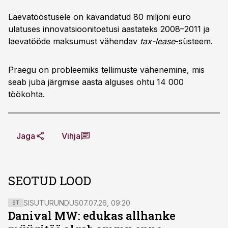
Laevatööstusele on kavandatud 80 miljoni euro
ulatuses innovatsioonitoetusi aastateks 2008–2011 ja
laevatööde maksumust vähendav
tax-lease
-süsteem.
Praegu on probleemiks tellimuste vähenemine, mis
seab juba järgmise aasta alguses ohtu 14 000
töökohta.
Jaga
Vihja
SEOTUD LOOD
SISUTURUNDUS
07.07.26, 09:20
ST
Danival MW: edukas allhanke