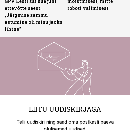
GPV Eesti sai uue juhi
mõistmisest, mitte
ettevõtte seest.
roboti valimisest
„Järgmise sammu
astumine oli minu jaoks
lihtne“
LIITU UUDISKIRJAGA
Telli uudiskiri ning saad oma postkasti päeva
olulisemad uudised.