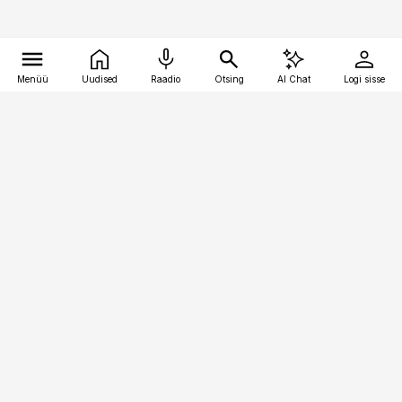
Menüü
Uudised
Raadio
Otsing
AI Chat
Logi sisse
Vana-Lõuna 39/1, 19094 Tallinn
(+372) 667 0111
toostusuudised@toostusuudised.ee
Telli
Reklaam
Firmast
Sisu kasutamisõigused
Ajakirjaniku
eetikakoodeks
Üldtingimused
Privaatsustingimused
Küpsiste poliitika
KKK