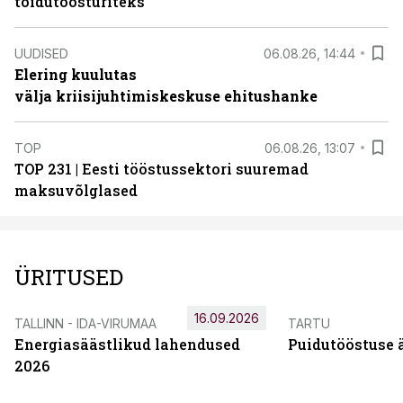
toidutöösturiteks
UUDISED
06.08.26, 14:44
Elering kuulutas
välja kriisijuhtimiskeskuse ehitushanke
TOP
06.08.26, 13:07
TOP 231 | Eesti tööstussektori suuremad
maksuvõlglased
ÜRITUSED
16.09.2026
TALLINN - IDA-VIRUMAA
TARTU
Energiasäästlikud lahendused
Puidutööstuse 
2026