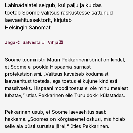
Lähinädalatel selgub, kui palju ja kuidas
toetab Soome valitsus raskustesse sattunud
laevaehitussektorit, kirjutab
Helsingin Sanomat.
Jaga
Salvesta
Vihja
Soome tööministri Mauri Pekkarineni sõnul on kindel,
et Soome ei poolda Hispaania-sarnast
protekstsionismi. „Valitsus kavatseb kodumaist
laevaehitust toetada, aga toetus ei kujune kindlasti
massiivseks. Hispaani moodi toetus ei ole minu meelest
lubatav,“ ütles Pekkarinen eile Turu dokki külastades.
Pekkarinen usub, et Soome laevaehitus saab
hakkama. „Soomes on kõrgtasemel oskusi, mis hoiab
selle ala püsti surutise järel,“ ütles Pekkarinen.