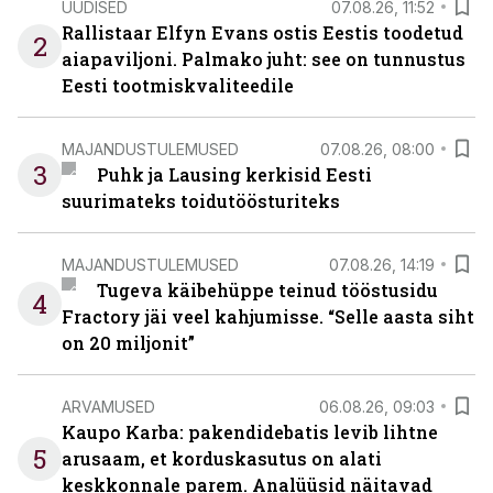
UUDISED
07.08.26, 11:52
Rallistaar Elfyn Evans ostis Eestis toodetud
2
aiapaviljoni. Palmako juht: see on tunnustus
Eesti tootmiskvaliteedile
MAJANDUSTULEMUSED
07.08.26, 08:00
3
Puhk ja Lausing kerkisid Eesti
suurimateks toidutöösturiteks
MAJANDUSTULEMUSED
07.08.26, 14:19
Tugeva käibehüppe teinud tööstusidu
4
Fractory jäi veel kahjumisse. “Selle aasta siht
on 20 miljonit”
ARVAMUSED
06.08.26, 09:03
Kaupo Karba: pakendidebatis levib lihtne
5
arusaam, et korduskasutus on alati
keskkonnale parem. Analüüsid näitavad