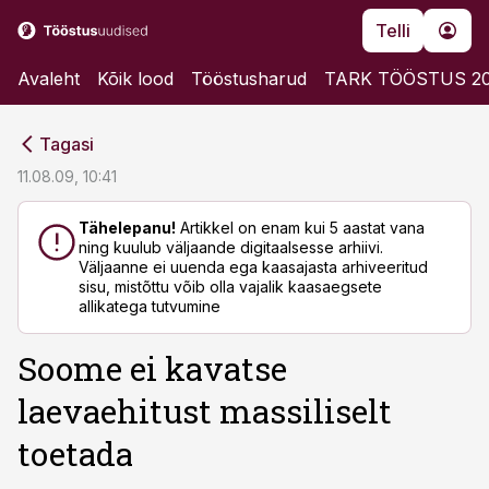
Telli
Avaleht
Kõik lood
Tööstusharud
TARK TÖÖSTUS 2
cebook
cebook
Tagasi
Twitter)
Twitter)
11.08.09, 10:41
kedIn
kedIn
Tähelepanu!
Artikkel on enam kui 5 aastat vana
ning kuulub väljaande digitaalsesse arhiivi.
ail
ail
Väljaanne ei uuenda ega kaasajasta arhiveeritud
sisu, mistõttu võib olla vajalik kaasaegsete
k
k
allikatega tutvumine
Soome ei kavatse
laevaehitust massiliselt
toetada