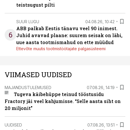
teistsugust pilti
SUUR LUGU
04.08.26, 10:42
ABB palkab Eestis tänavu veel 90 inimest.
6
Juhid avavad plaane: suurem seisak on läbi,
uue aasta tootmismahud on ette müüdud
Ettevõte muutis tootmistöötajate palgasüsteemi
VIIMASED UUDISED
MAJANDUSTULEMUSED
07.08.26, 14:19
Tugeva käibehüppe teinud tööstusidu
Fractory jäi veel kahjumisse. “Selle aasta siht on
20 miljonit”
UUDISED
07.08.26, 13:51