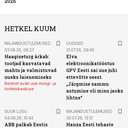
2026
HETKEL KUUM
MAJANDUSTULEMUSED
UUDISED
03.08.26, 08:27
31.07.26, 09:45
Haagiseturg ärkab:
Elva
tootjad kasvatavad
elektroonikatööstus
mahtu ja valmistuvad
GPV Eesti sai uue juhi
uueks laienemiseks
ettevõtte seest.
Bestnet avab uue müügi- ja
„Järgmise sammu
tootmiskeskuse
astumine oli minu jaoks
lihtne“
SUUR LUGU
MAJANDUSTULEMUSED
04.08.26, 10:42
30.07.26, 13:12
ABB palkab Eestis
Hanza Eesti tehaste