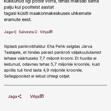
kukkunud ligi poole võrra, tehas maksab sama
palju kui poolteist aastat
tagasi küsiti maakonnakeskuses uhkemate
eramute eest.
Jaga
Salvesta
Vihja
Itiplasti pankrotihaldur Eha Pehk selgitas Järva
Teatajale, et hindas pärast pankroti väljakuulutamist
tehase väärtuseks 7,7 miljonit krooni. Et huvilisi ei
leidunud, odavnes tehas 5,7 miljonile kroonile, kuid
aprillis tuli hind lasta 4,9 miljonile kroonile.
Sellegipoolest ei leitud ühtegi ostjat.
Jaga
Vihja