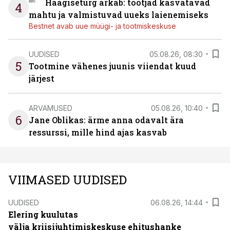
Haagiseturg ärkab: tootjad kasvatavad
4
mahtu ja valmistuvad uueks laienemiseks
Bestnet avab uue müügi- ja tootmiskeskuse
UUDISED
05.08.26, 08:30
5
Tootmine vähenes juunis viiendat kuud
järjest
ARVAMUSED
05.08.26, 10:40
6
Jane Oblikas: ärme anna odavalt ära
ressurssi, mille hind ajas kasvab
VIIMASED UUDISED
UUDISED
06.08.26, 14:44
Elering kuulutas
välja kriisijuhtimiskeskuse ehitushanke