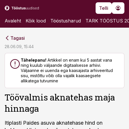
Telli
Avaleht
Kõik lood
Tööstusharud
TARK TÖÖSTUS 2
cebook
cebook
Tagasi
Twitter)
Twitter)
28.06.09, 15:44
kedIn
kedIn
Tähelepanu!
Artikkel on enam kui 5 aastat vana
ning kuulub väljaande digitaalsesse arhiivi.
ail
ail
Väljaanne ei uuenda ega kaasajasta arhiveeritud
sisu, mistõttu võib olla vajalik kaasaegsete
k
k
allikatega tutvumine
Töövalmis aknatehas maja
hinnaga
Itiplasti Paides asuva aknatehase hind on