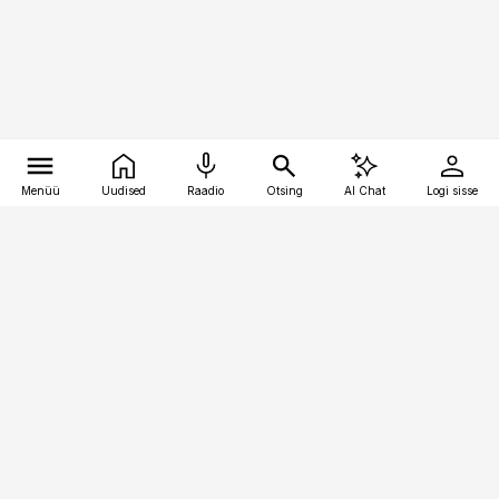
Menüü
Uudised
Raadio
Otsing
AI Chat
Logi sisse
Vana-Lõuna 39/1, 19094 Tallinn
(+372) 667 0111
toostusuudised@toostusuudised.ee
Telli
Reklaam
Firmast