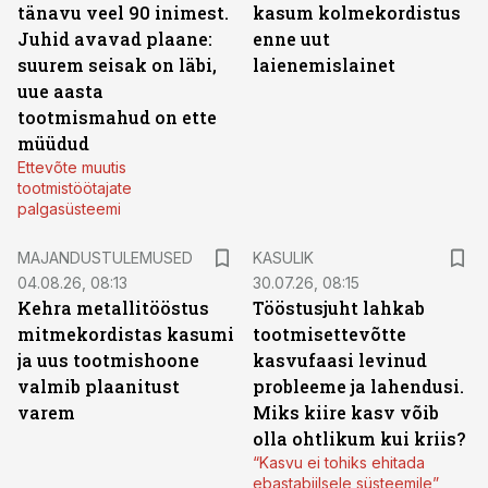
tänavu veel 90 inimest.
kasum kolmekordistus
Juhid avavad plaane:
enne uut
suurem seisak on läbi,
laienemislainet
uue aasta
tootmismahud on ette
müüdud
Ettevõte muutis
tootmistöötajate
palgasüsteemi
MAJANDUSTULEMUSED
KASULIK
04.08.26, 08:13
30.07.26, 08:15
Kehra metallitööstus
Tööstusjuht lahkab
mitmekordistas kasumi
tootmisettevõtte
ja uus tootmishoone
kasvufaasi levinud
valmib plaanitust
probleeme ja lahendusi.
varem
Miks kiire kasv võib
olla ohtlikum kui kriis?
“Kasvu ei tohiks ehitada
ebastabiilsele süsteemile”