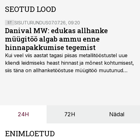
SEOTUD LOOD
SISUTURUNDUS
07.07.26, 09:20
ST
Danival MW: edukas allhanke
müügitöö algab ammu enne
hinnapakkumise tegemist
Kui veel viis aastat tagasi piisas metallitööstustel uue
kliendi leidmiseks heast hinnast ja mõnest kohtumisest,
siis täna on allhanketööstuse müügitöö muutunud
märksa pikemaks ja süsteemsemaks. Konkurents on
kasvanud, kliendid kaaluvad otsuseid põhjalikumalt
ning partnerit ei valita enam ainult tootmisvõimekuse
või hinnakirja järgi.
24H
72H
Nädal
ENIMLOETUD