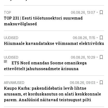
TOP
06.08.26, 13:07
TOP 231 | Eesti tööstussektori suuremad
maksuvõlglased
UUDISED
06.08.26, 11:15
Hiiumaale kavandatakse võimsamat elektrivõrku
UUDISED
06.08.26, 10:29
ETS Nord omandas Soome omanikega
ettevõttelt jahutusseadmete ärisuuna
ARVAMUSED
06.08.26, 09:03
Kaupo Karba: pakendidebatis levib lihtne
arusaam, et korduskasutus on alati keskkonnale
parem. Analüüsid näitavad teistsugust pilti