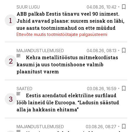
SUUR LUGU
04.08.26, 10:42
ABB palkab Eestis tänavu veel 90 inimest.
1
Juhid avavad plaane: suurem seisak on läbi,
uue aasta tootmismahud on ette müüdud
Ettevõte muutis tootmistöötajate palgasüsteemi
MAJANDUSTULEMUSED
04.08.26, 08:13
Kehra metallitööstus mitmekordistas
2
kasumi ja uus tootmishoone valmib
plaanitust varem
SAATED
03.08.26, 16:59
Eestis arendatud elektriline surfilaud
3
lööb laineid üle Euroopa. “Ladusin säästud
alla ja hakkasin ehitama”
MAJANDUSTULEMUSED
03.08.26, 08:27