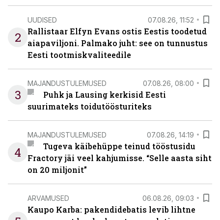
UUDISED
07.08.26, 11:52
Rallistaar Elfyn Evans ostis Eestis toodetud
2
aiapaviljoni. Palmako juht: see on tunnustus
Eesti tootmiskvaliteedile
MAJANDUSTULEMUSED
07.08.26, 08:00
3
Puhk ja Lausing kerkisid Eesti
suurimateks toidutöösturiteks
MAJANDUSTULEMUSED
07.08.26, 14:19
Tugeva käibehüppe teinud tööstusidu
4
Fractory jäi veel kahjumisse. “Selle aasta siht
on 20 miljonit”
ARVAMUSED
06.08.26, 09:03
Kaupo Karba: pakendidebatis levib lihtne