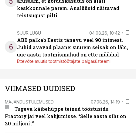
5
arusaam, et korduskasutus on alati
keskkonnale parem. Analüüsid näitavad
teistsugust pilti
SUUR LUGU
04.08.26, 10:42
ABB palkab Eestis tänavu veel 90 inimest.
6
Juhid avavad plaane: suurem seisak on läbi,
uue aasta tootmismahud on ette müüdud
Ettevõte muutis tootmistöötajate palgasüsteemi
VIIMASED UUDISED
MAJANDUSTULEMUSED
07.08.26, 14:19
Tugeva käibehüppe teinud tööstusidu
Fractory jäi veel kahjumisse. “Selle aasta siht on
20 miljonit”