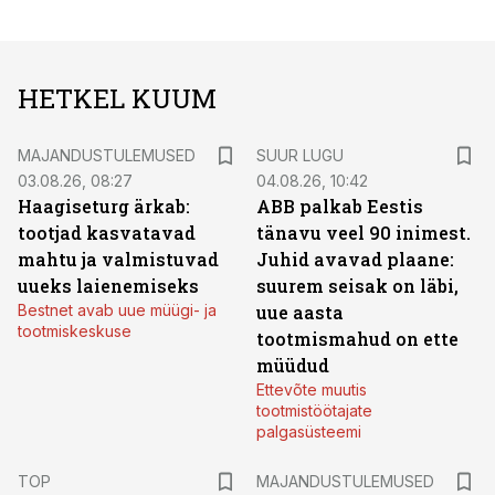
HETKEL KUUM
MAJANDUSTULEMUSED
SUUR LUGU
03.08.26, 08:27
04.08.26, 10:42
Haagiseturg ärkab:
ABB palkab Eestis
tootjad kasvatavad
tänavu veel 90 inimest.
mahtu ja valmistuvad
Juhid avavad plaane:
uueks laienemiseks
suurem seisak on läbi,
Bestnet avab uue müügi- ja
uue aasta
tootmiskeskuse
tootmismahud on ette
müüdud
Ettevõte muutis
tootmistöötajate
palgasüsteemi
TOP
MAJANDUSTULEMUSED