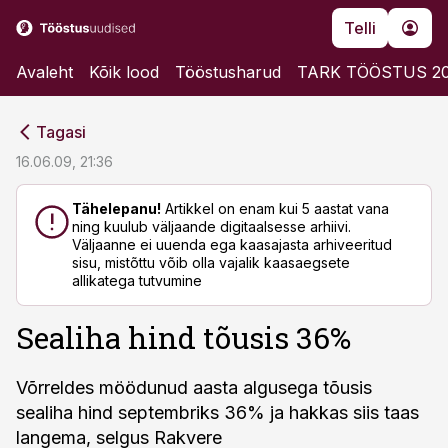
Telli
Avaleht
Kõik lood
Tööstusharud
TARK TÖÖSTUS 2
cebook
cebook
Tagasi
Twitter)
Twitter)
16.06.09, 21:36
kedIn
kedIn
Tähelepanu!
Artikkel on enam kui 5 aastat vana
ning kuulub väljaande digitaalsesse arhiivi.
ail
ail
Väljaanne ei uuenda ega kaasajasta arhiveeritud
sisu, mistõttu võib olla vajalik kaasaegsete
k
k
allikatega tutvumine
Sealiha hind tõusis 36%
Võrreldes möödunud aasta algusega tõusis
sealiha hind septembriks 36% ja hakkas siis taas
langema, selgus Rakvere