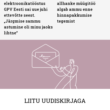
elektroonikatööstus
allhanke müügitöö
GPV Eesti sai uue juhi
algab ammu enne
ettevõtte seest.
hinnapakkumise
„Järgmise sammu
tegemist
astumine oli minu jaoks
lihtne“
LIITU UUDISKIRJAGA