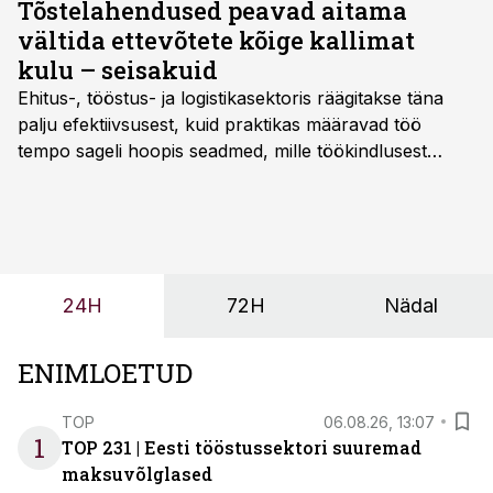
Tõstelahendused peavad aitama
vältida ettevõtete kõige kallimat
kulu – seisakuid
Ehitus-, tööstus- ja logistikasektoris räägitakse täna
palju efektiivsusest, kuid praktikas määravad töö
tempo sageli hoopis seadmed, mille töökindlusest
sõltub kogu objekti või tootmise sujuvus. Kui tõstuk
seisab, töö katkeb või masin ei vasta töötingimustele,
ei tähenda see ettevõtte jaoks ainult tehnilist
probleemi, vaid otsest rahalist kulu, venivaid tähtaegu
ja suuremaid riske tööohutusele.
24H
72H
Nädal
ENIMLOETUD
TOP
06.08.26, 13:07
1
TOP 231 | Eesti tööstussektori suuremad
maksuvõlglased