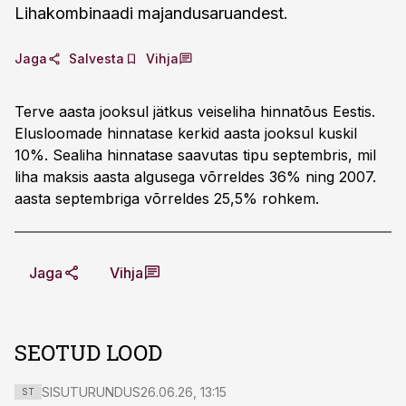
Lihakombinaadi majandusaruandest.
Jaga
Salvesta
Vihja
Terve aasta jooksul jätkus veiseliha hinnatõus Eestis.
Elusloomade hinnatase kerkid aasta jooksul kuskil
10%. Sealiha hinnatase saavutas tipu septembris, mil
liha maksis aasta algusega võrreldes 36% ning 2007.
aasta septembriga võrreldes 25,5% rohkem.
Jaga
Vihja
SEOTUD LOOD
SISUTURUNDUS
26.06.26, 13:15
ST