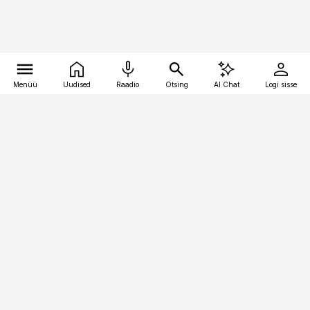
Menüü
Uudised
Raadio
Otsing
AI Chat
Logi sisse
Vana-Lõuna 39/1, 19094 Tallinn
(+372) 667 0111
toostusuudised@toostusuudised.ee
Telli
Reklaam
Firmast
Sisu kasutamisõigused
Ajakirjaniku
eetikakoodeks