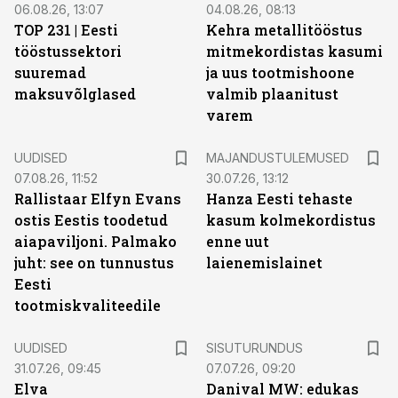
06.08.26, 13:07
04.08.26, 08:13
TOP 231 | Eesti
Kehra metallitööstus
tööstussektori
mitmekordistas kasumi
suuremad
ja uus tootmishoone
maksuvõlglased
valmib plaanitust
varem
UUDISED
MAJANDUSTULEMUSED
07.08.26, 11:52
30.07.26, 13:12
Rallistaar Elfyn Evans
Hanza Eesti tehaste
ostis Eestis toodetud
kasum kolmekordistus
aiapaviljoni. Palmako
enne uut
juht: see on tunnustus
laienemislainet
Eesti
tootmiskvaliteedile
ST
UUDISED
SISUTURUNDUS
31.07.26, 09:45
07.07.26, 09:20
Elva
Danival MW: edukas