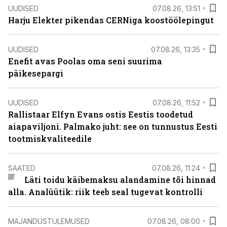
UUDISED
07.08.26, 13:51
Harju Elekter pikendas CERNiga koostöölepingut
UUDISED
07.08.26, 13:35
Enefit avas Poolas oma seni suurima
päikesepargi
UUDISED
07.08.26, 11:52
Rallistaar Elfyn Evans ostis Eestis toodetud
aiapaviljoni. Palmako juht: see on tunnustus Eesti
tootmiskvaliteedile
SAATED
07.08.26, 11:24
Läti toidu käibemaksu alandamine tõi hinnad
alla. Analüütik: riik teeb seal tugevat kontrolli
MAJANDUSTULEMUSED
07.08.26, 08:00