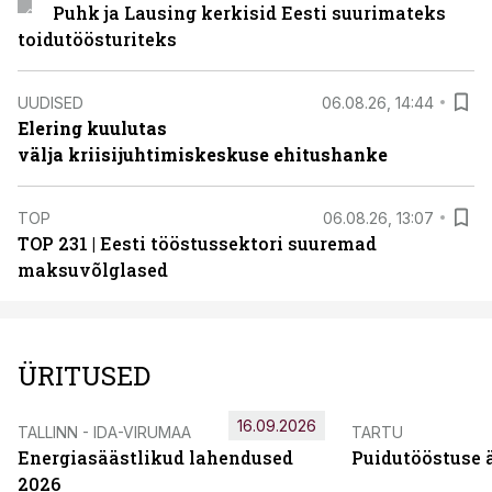
Puhk ja Lausing kerkisid Eesti suurimateks
toidutöösturiteks
UUDISED
06.08.26, 14:44
Elering kuulutas
välja kriisijuhtimiskeskuse ehitushanke
TOP
06.08.26, 13:07
TOP 231 | Eesti tööstussektori suuremad
maksuvõlglased
ÜRITUSED
16.09.2026
TALLINN - IDA-VIRUMAA
TARTU
Energiasäästlikud lahendused
Puidutööstuse 
2026