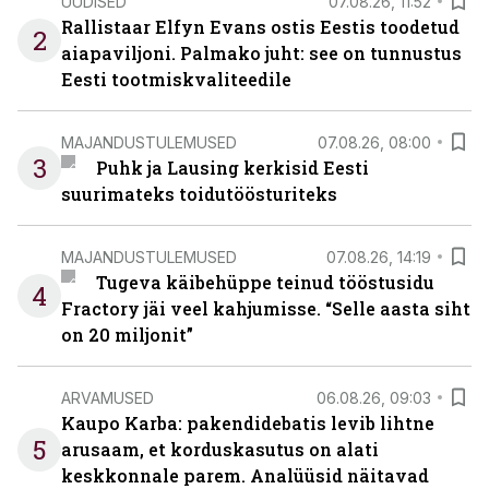
UUDISED
07.08.26, 11:52
Rallistaar Elfyn Evans ostis Eestis toodetud
2
aiapaviljoni. Palmako juht: see on tunnustus
Eesti tootmiskvaliteedile
MAJANDUSTULEMUSED
07.08.26, 08:00
3
Puhk ja Lausing kerkisid Eesti
suurimateks toidutöösturiteks
MAJANDUSTULEMUSED
07.08.26, 14:19
Tugeva käibehüppe teinud tööstusidu
4
Fractory jäi veel kahjumisse. “Selle aasta siht
on 20 miljonit”
ARVAMUSED
06.08.26, 09:03
Kaupo Karba: pakendidebatis levib lihtne
5
arusaam, et korduskasutus on alati
keskkonnale parem. Analüüsid näitavad