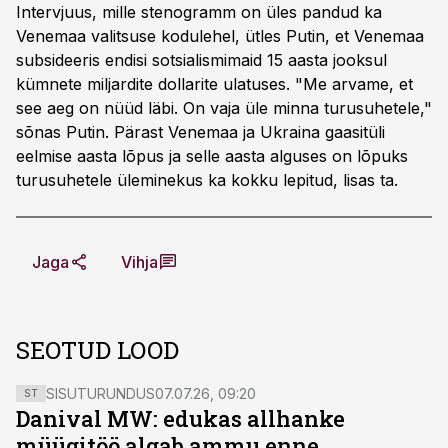
Intervjuus, mille stenogramm on üles pandud ka
Venemaa valitsuse kodulehel, ütles Putin, et Venemaa
subsideeris endisi sotsialismimaid 15 aasta jooksul
kümnete miljardite dollarite ulatuses. "Me arvame, et
see aeg on nüüd läbi. On vaja üle minna turusuhetele,"
sõnas Putin. Pärast Venemaa ja Ukraina gaasitüli
eelmise aasta lõpus ja selle aasta alguses on lõpuks
turusuhetele üleminekus ka kokku lepitud, lisas ta.
Jaga
Vihja
SEOTUD LOOD
SISUTURUNDUS
07.07.26, 09:20
ST
Danival MW: edukas allhanke
müügitöö algab ammu enne