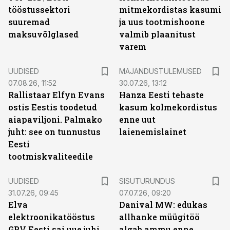
tööstussektori
mitmekordistas kasumi
suuremad
ja uus tootmishoone
maksuvõlglased
valmib plaanitust
varem
UUDISED
MAJANDUSTULEMUSED
07.08.26, 11:52
30.07.26, 13:12
Rallistaar Elfyn Evans
Hanza Eesti tehaste
ostis Eestis toodetud
kasum kolmekordistus
aiapaviljoni. Palmako
enne uut
juht: see on tunnustus
laienemislainet
Eesti
tootmiskvaliteedile
ST
UUDISED
SISUTURUNDUS
31.07.26, 09:45
07.07.26, 09:20
Elva
Danival MW: edukas
elektroonikatööstus
allhanke müügitöö
GPV Eesti sai uue juhi
algab ammu enne