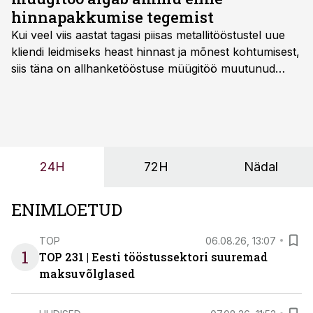
hinnapakkumise tegemist
Kui veel viis aastat tagasi piisas metallitööstustel uue
kliendi leidmiseks heast hinnast ja mõnest kohtumisest,
siis täna on allhanketööstuse müügitöö muutunud
märksa pikemaks ja süsteemsemaks. Konkurents on
kasvanud, kliendid kaaluvad otsuseid põhjalikumalt
ning partnerit ei valita enam ainult tootmisvõimekuse
või hinnakirja järgi.
24H
72H
Nädal
ENIMLOETUD
TOP
06.08.26, 13:07
1
TOP 231 | Eesti tööstussektori suuremad
maksuvõlglased