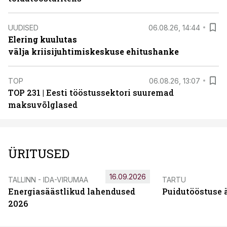
UUDISED
06.08.26, 14:44
Elering kuulutas
välja kriisijuhtimiskeskuse ehitushanke
TOP
06.08.26, 13:07
TOP 231 | Eesti tööstussektori suuremad
maksuvõlglased
ÜRITUSED
16.09.2026
TALLINN - IDA-VIRUMAA
TARTU
Energiasäästlikud lahendused
Puidutööstuse 
2026