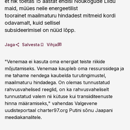
et riik toetas 15 aastat endisi Nõukogude Liidu
maid, müües neile energeetilist
toorainet maailmaturu hindadest mitmeid kordi
odavamalt, kuid sellisel
subsideerimisel on nüüd lõpp.
Jaga
Salvesta
Vihja
"Venemaa ei kasuta oma energiat teiste riikide
mõjutamiseks. Venemaa kaupleb oma ressurssidega ja
me tahame nendega kaubelda turutingimustel,
maailmaturu hindadega. On olemas tunnustatud
rahvusvahelised reeglid, on ka rahvusvaheliselt
tunnustatud valem nii kütuse kui transiiditeenuste
hinna määramiseks," vahendas Valgevene
uudisteportaal charter97.org Putini sõnu Jaapani
meediakanalitele.