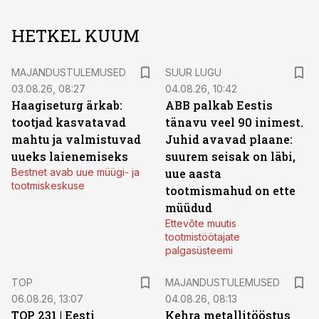
HETKEL KUUM
MAJANDUSTULEMUSED
SUUR LUGU
03.08.26, 08:27
04.08.26, 10:42
Haagiseturg ärkab:
ABB palkab Eestis
tootjad kasvatavad
tänavu veel 90 inimest.
mahtu ja valmistuvad
Juhid avavad plaane:
uueks laienemiseks
suurem seisak on läbi,
Bestnet avab uue müügi- ja
uue aasta
tootmiskeskuse
tootmismahud on ette
müüdud
Ettevõte muutis
tootmistöötajate
palgasüsteemi
TOP
MAJANDUSTULEMUSED
06.08.26, 13:07
04.08.26, 08:13
TOP 231 | Eesti
Kehra metallitööstus