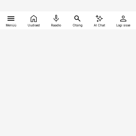
Menüü
Uudised
Raadio
Otsing
AI Chat
Logi sisse
Vana-Lõuna 39/1, 19094 Tallinn
(+372) 667 0111
toostusuudised@toostusuudised.ee
Telli
Reklaam
Firmast
Sisu kasutamisõigused
Ajakirjaniku
eetikakoodeks
Üldtingimused
Privaatsustingimused
Küpsiste poliitika
KKK