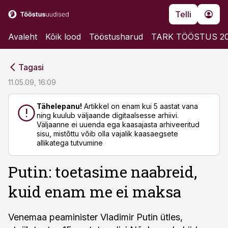
Telli
Avaleht
Kõik lood
Tööstusharud
TARK TÖÖSTUS 2
cebook
cebook
Tagasi
Twitter)
Twitter)
11.05.09, 16:09
kedIn
kedIn
Tähelepanu!
Artikkel on enam kui 5 aastat vana
ning kuulub väljaande digitaalsesse arhiivi.
ail
ail
Väljaanne ei uuenda ega kaasajasta arhiveeritud
sisu, mistõttu võib olla vajalik kaasaegsete
k
k
allikatega tutvumine
Putin: toetasime naabreid,
kuid enam me ei maksa
Venemaa peaminister Vladimir Putin ütles,