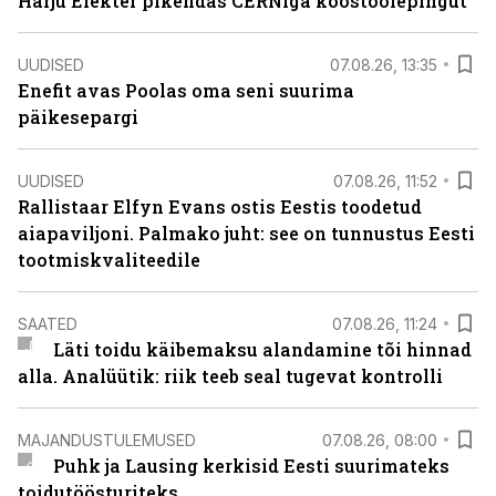
Harju Elekter pikendas CERNiga koostöölepingut
UUDISED
07.08.26, 13:35
Enefit avas Poolas oma seni suurima
päikesepargi
UUDISED
07.08.26, 11:52
Rallistaar Elfyn Evans ostis Eestis toodetud
aiapaviljoni. Palmako juht: see on tunnustus Eesti
tootmiskvaliteedile
SAATED
07.08.26, 11:24
Läti toidu käibemaksu alandamine tõi hinnad
alla. Analüütik: riik teeb seal tugevat kontrolli
MAJANDUSTULEMUSED
07.08.26, 08:00
Puhk ja Lausing kerkisid Eesti suurimateks
toidutöösturiteks