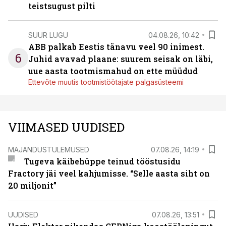
teistsugust pilti
SUUR LUGU
04.08.26, 10:42
ABB palkab Eestis tänavu veel 90 inimest.
6
Juhid avavad plaane: suurem seisak on läbi,
uue aasta tootmismahud on ette müüdud
Ettevõte muutis tootmistöötajate palgasüsteemi
VIIMASED UUDISED
MAJANDUSTULEMUSED
07.08.26, 14:19
Tugeva käibehüppe teinud tööstusidu
Fractory jäi veel kahjumisse. “Selle aasta siht on
20 miljonit”
UUDISED
07.08.26, 13:51