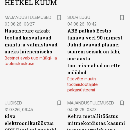
HETKEL KUUM
MAJANDUSTULEMUSED
SUUR LUGU
03.08.26, 08:27
04.08.26, 10:42
Haagiseturg ärkab:
ABB palkab Eestis
tootjad kasvatavad
tänavu veel 90 inimest.
mahtu ja valmistuvad
Juhid avavad plaane:
uueks laienemiseks
suurem seisak on läbi,
Bestnet avab uue müügi- ja
uue aasta
tootmiskeskuse
tootmismahud on ette
müüdud
Ettevõte muutis
tootmistöötajate
palgasüsteemi
UUDISED
MAJANDUSTULEMUSED
31.07.26, 09:45
04.08.26, 08:13
Elva
Kehra metallitööstus
elektroonikatööstus
mitmekordistas kasumi