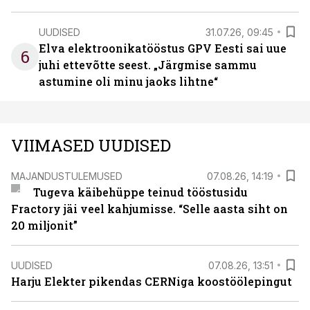
UUDISED
31.07.26, 09:45
Elva elektroonikatööstus GPV Eesti sai uue
6
juhi ettevõtte seest. „Järgmise sammu
astumine oli minu jaoks lihtne“
VIIMASED UUDISED
MAJANDUSTULEMUSED
07.08.26, 14:19
Tugeva käibehüppe teinud tööstusidu
Fractory jäi veel kahjumisse. “Selle aasta siht on
20 miljonit”
UUDISED
07.08.26, 13:51
Harju Elekter pikendas CERNiga koostöölepingut