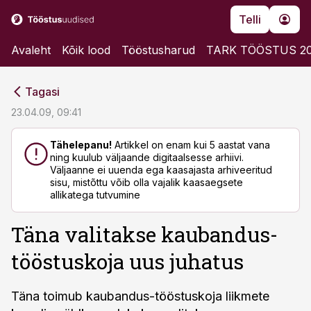
Telli
Avaleht
Kõik lood
Tööstusharud
TARK TÖÖSTUS 2
cebook
cebook
Tagasi
Twitter)
Twitter)
23.04.09, 09:41
kedIn
kedIn
Tähelepanu!
Artikkel on enam kui 5 aastat vana
ning kuulub väljaande digitaalsesse arhiivi.
ail
ail
Väljaanne ei uuenda ega kaasajasta arhiveeritud
sisu, mistõttu võib olla vajalik kaasaegsete
k
k
allikatega tutvumine
Täna valitakse kaubandus-
tööstuskoja uus juhatus
Täna toimub kaubandus-tööstuskoja liikmete