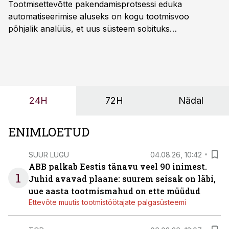
Tootmisettevõtte pakendamisprotsessi eduka
automatiseerimise aluseks on kogu tootmisvoo
põhjalik analüüs, et uus süsteem sobituks
olemasolevasse keskkonda, aitaks vähendada
tööjõuvajadust ning oleks valmis ka ettevõtte
tulevasteks arenguteks. Lihtsalt roboti lisamine
enamasti oodatud tulemust ei too, nendib tootmise ja
tööstuse automatiseerimislahenduste arendaja Smitech
24H
72H
Nädal
OÜ tegevjuht Sander Mitendorf.
ENIMLOETUD
SUUR LUGU
04.08.26, 10:42
ABB palkab Eestis tänavu veel 90 inimest.
1
Juhid avavad plaane: suurem seisak on läbi,
uue aasta tootmismahud on ette müüdud
Ettevõte muutis tootmistöötajate palgasüsteemi