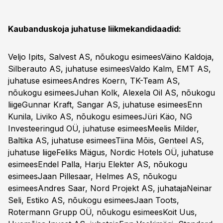
Kaubanduskoja juhatuse liikmekandidaadid:
Veljo Ipits, Salvest AS, nõukogu esimeesVäino Kaldoja,
Silberauto AS, juhatuse esimeesValdo Kalm, EMT AS,
juhatuse esimeesAndres Koern, TK-Team AS,
nõukogu esimeesJuhan Kolk, Alexela Oil AS, nõukogu
liigeGunnar Kraft, Sangar AS, juhatuse esimeesEnn
Kunila, Liviko AS, nõukogu esimeesJüri Käo, NG
Investeeringud OÜ, juhatuse esimeesMeelis Milder,
Baltika AS, juhatuse esimeesTiina Mõis, Genteel AS,
juhatuse liigeFeliks Mägus, Nordic Hotels OÜ, juhatuse
esimeesEndel Palla, Harju Elekter AS, nõukogu
esimeesJaan Pillesaar, Helmes AS, nõukogu
esimeesAndres Saar, Nord Projekt AS, juhatajaNeinar
Seli, Estiko AS, nõukogu esimeesJaan Toots,
Rotermann Grupp OÜ, nõukogu esimeesKoit Uus,