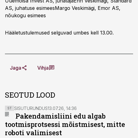
Uuemõisa Invest AS, juhatajaEnn Veskimägi, Standard
AS, juhatuse esimeesMargo Veskimägi, Emor AS,
nõukogu esimees
Hääletustulemused selguvad umbes kell 13.00.
Jaga
Vihja
SEOTUD LOOD
SISUTURUNDUS
13.07.26, 14:36
ST
Pakendamisliini edu algab
tootmisprotsessi mõistmisest, mitte
roboti valimisest