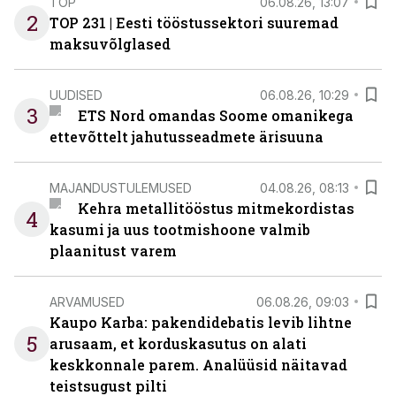
TOP
06.08.26, 13:07
2
TOP 231 | Eesti tööstussektori suuremad
maksuvõlglased
UUDISED
06.08.26, 10:29
3
ETS Nord omandas Soome omanikega
ettevõttelt jahutusseadmete ärisuuna
MAJANDUSTULEMUSED
04.08.26, 08:13
Kehra metallitööstus mitmekordistas
4
kasumi ja uus tootmishoone valmib
plaanitust varem
ARVAMUSED
06.08.26, 09:03
Kaupo Karba: pakendidebatis levib lihtne
5
arusaam, et korduskasutus on alati
keskkonnale parem. Analüüsid näitavad
teistsugust pilti