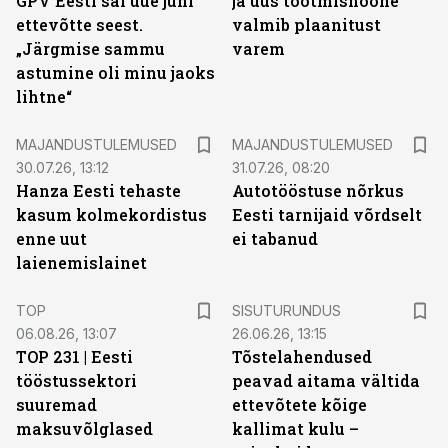
GPV Eesti sai uue juhi
ja uus tootmishoone
ettevõtte seest.
valmib plaanitust
„Järgmise sammu
varem
astumine oli minu jaoks
lihtne“
MAJANDUSTULEMUSED
MAJANDUSTULEMUSED
30.07.26, 13:12
31.07.26, 08:20
Hanza Eesti tehaste
Autotööstuse nõrkus
kasum kolmekordistus
Eesti tarnijaid võrdselt
enne uut
ei tabanud
laienemislainet
ST
TOP
SISUTURUNDUS
06.08.26, 13:07
26.06.26, 13:15
TOP 231 | Eesti
Tõstelahendused
tööstussektori
peavad aitama vältida
suuremad
ettevõtete kõige
maksuvõlglased
kallimat kulu –