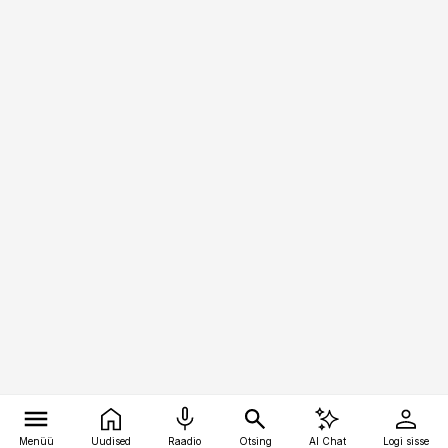
Menüü
Uudised
Raadio
Otsing
AI Chat
Logi sisse