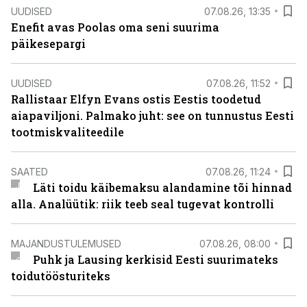
UUDISED
07.08.26, 13:35
Enefit avas Poolas oma seni suurima
päikesepargi
UUDISED
07.08.26, 11:52
Rallistaar Elfyn Evans ostis Eestis toodetud
aiapaviljoni. Palmako juht: see on tunnustus Eesti
tootmiskvaliteedile
SAATED
07.08.26, 11:24
Läti toidu käibemaksu alandamine tõi hinnad
alla. Analüütik: riik teeb seal tugevat kontrolli
MAJANDUSTULEMUSED
07.08.26, 08:00
Puhk ja Lausing kerkisid Eesti suurimateks
toidutöösturiteks