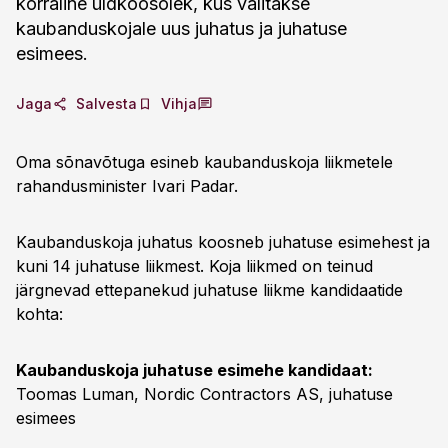
korraline üldkoosolek, kus valitakse
kaubanduskojale uus juhatus ja juhatuse
esimees.
Jaga
Salvesta
Vihja
Oma sõnavõtuga esineb kaubanduskoja liikmetele
rahandusminister Ivari Padar.
Kaubanduskoja juhatus koosneb juhatuse esimehest ja
kuni 14 juhatuse liikmest. Koja liikmed on teinud
järgnevad ettepanekud juhatuse liikme kandidaatide
kohta:
Kaubanduskoja juhatuse esimehe kandidaat:
Toomas Luman, Nordic Contractors AS, juhatuse
esimees