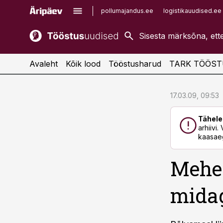
pollumajandus.ee
logistikauudised.ee
kaubandus.ee
imelineajalugu.ee
kinnisvarauudised.ee
imelineteadus.ee
Avaleht
Kõik lood
Tööstusharud
TARK TÖÖST
cebook
cebook
17.03.09, 09:53
Twitter)
Twitter)
Tähele
kedIn
kedIn
arhiivi
kaasaeg
ail
ail
Mehes
k
k
mida