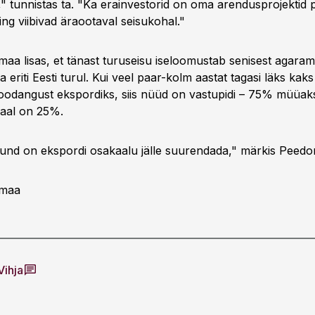
" tunnistas ta. "Ka erainvestorid on oma arendusprojektid
ng viibivad äraootaval seisukohal."
aa lisas, et tänast turuseisu iseloomustab senisest agara
a eriti Eesti turul. Kui veel paar-kolm aastat tagasi läks ka
toodangust ekspordiks, siis nüüd on vastupidi – 75% müüaks
kaal on 25%.
nd on ekspordi osakaalu jälle suurendada," märkis Peed
omaa
Vihja