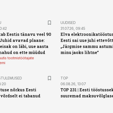
U
UUDISED
0:42
31.07.26, 09:45
ab Eestis tänavu veel 90
Elva elektroonikatööstu
 Juhid avavad plaane:
Eesti sai uue juhi ettevõt
eisak on läbi, uue aasta
„Järgmise sammu astumi
mahud on ette müüdud
minu jaoks lihtne“
utis tootmistöötajate
emi
STULEMUSED
TOP
8:20
06.08.26, 13:07
tuse nõrkus Eesti
TOP 231 | Eesti tööstusse
 võrdselt ei tabanud
suuremad maksuvõlglas