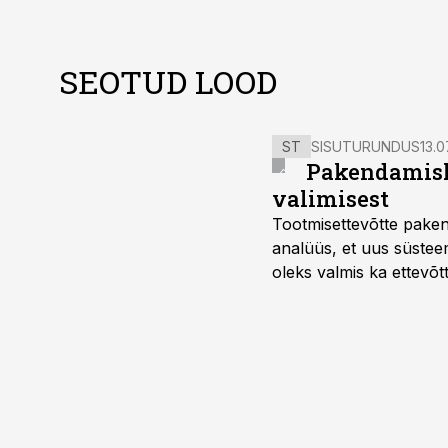
SEOTUD LOOD
ST
SISUTURUNDUS
13.0
Pakendamisli
valimisest
Tootmisettevõtte paken
analüüs, et uus süstee
oleks valmis ka ettevõt
too, nendib tootmise j
Mitendorf.