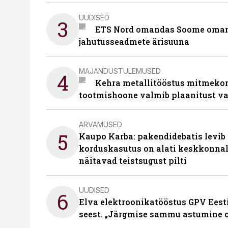
UUDISED
3
ETS Nord omandas Soome omani
jahutusseadmete ärisuuna
MAJANDUSTULEMUSED
4
Kehra metallitööstus mitmekor
tootmishoone valmib plaanitust v
ARVAMUSED
5
Kaupo Karba: pakendidebatis levib 
korduskasutus on alati keskkonna
näitavad teistsugust pilti
UUDISED
6
Elva elektroonikatööstus GPV Eesti 
seest. „Järgmise sammu astumine ol