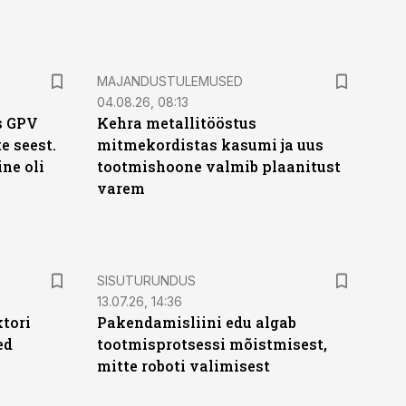
MAJANDUSTULEMUSED
04.08.26, 08:13
s GPV
Kehra metallitööstus
te seest.
mitmekordistas kasumi ja uus
ne oli
tootmishoone valmib plaanitust
varem
ST
SISUTURUNDUS
13.07.26, 14:36
ktori
Pakendamisliini edu algab
ed
tootmisprotsessi mõistmisest,
mitte roboti valimisest