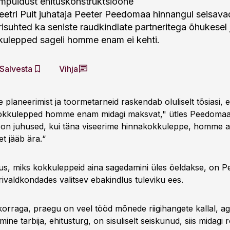
impuidust ehituskonstruktsioone
etri Puit juhataja Peeter Peedomaa hinnangul seisava
isuhted ka seniste raudkindlate partneritega õhukesel j
kulepped sageli homme enam ei kehti.
Salvesta
Vihja
laneerimist ja toormetarneid raskendab oluliselt tõsiasi, e
kokkulepped homme enam midagi maksvat," ütles Peedoma
on juhused, kui täna viseerime hinnakokkuleppe, homme 
et jääb ära.“
s, miks kokkuleppeid aina sagedamini üles öeldakse, on 
rivaldkondades valitsev ebakindlus tuleviku ees.
orraga, praegu on veel tööd mõnede riigihangete kallal, a
ne tarbija, ehitusturg, on sisuliselt seiskunud, siis midagi r