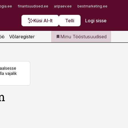
Iseteenindus
ogia.ee
finantsuudised.ee
aripaev.ee
bestmarketing.ee
finantsu
Telli Tööstusuudised
Küsi AI-lt
Telli
Logi sisse
öö
Võlaregister
Minu Tööstusuudised
taalsesse
la vajalik
m