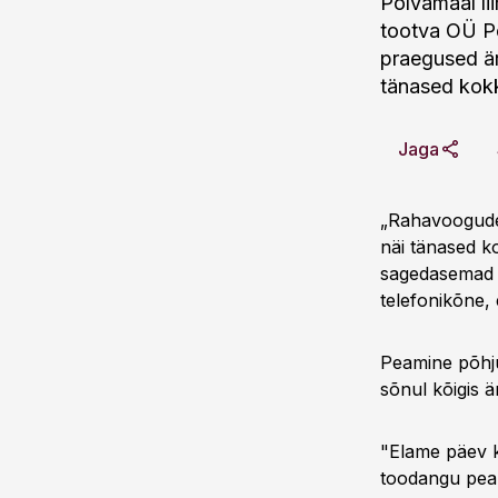
Põlvamaal li
tootva OÜ Pe
praegused är
tänased kok
Jaga
„Rahavoogude p
näi tänased 
sagedasemad 
telefonikõne, 
Peamine põhju
sõnul kõigis ä
"Elame päev k
toodangu peami