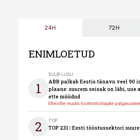
24H
72H
ENIMLOETUD
SUUR LUGU
ABB palkab Eestis tänavu veel 90 
1
plaane: suurem seisak on läbi, uue
ette müüdud
Ettevõte muutis tootmistöötajate palgasüste
TOP
2
TOP 231 | Eesti tööstussektori su