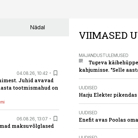
Nädal
VIIMASED U
MAJANDUSTULEMUSED
Tugeva käibehüppe 
kahjumisse. “Selle aast
04.08.26, 10:42
inimest. Juhid avavad
 aasta tootmismahud on
UUDISED
Harju Elekter pikenda
emi
UUDISED
06.08.26, 13:07
Enefit avas Poolas oma
uremad maksuvõlglased
UUDISED