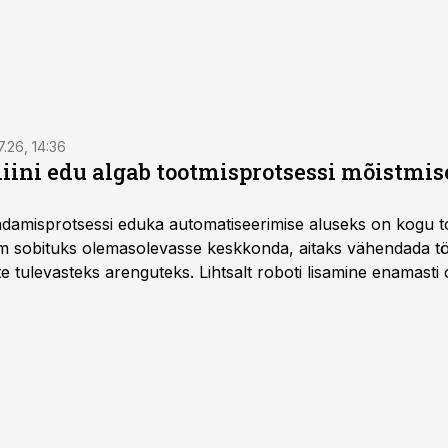
7.26, 14:36
ini edu algab tootmisprotsessi mõistmises
damisprotsessi eduka automatiseerimise aluseks on kogu t
m sobituks olemasolevasse keskkonda, aitaks vähendada tö
te tulevasteks arenguteks. Lihtsalt roboti lisamine enamasti
a tööstuse automatiseerimislahenduste arendaja Smitech OÜ