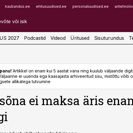
kaubandus.ee
ehitusuudised.ee
personaliuudised.ee
aritehnolo
Infopank
Radar
US 2027
Podcastid
Videod
Üritused
Sisuturundus
T
panu!
Artikkel on enam kui 5 aastat vana ning kuulub väljaande digi
. Väljaanne ei uuenda ega kaasajasta arhiveeritud sisu, mistõttu võib ol
sete allikatega tutvumine
õna ei maksa äris ena
gi