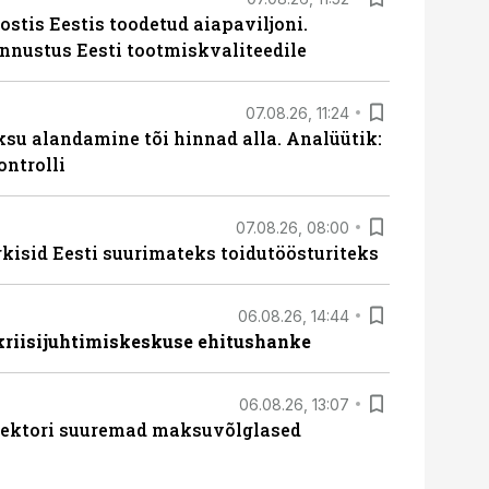
ostis Eestis toodetud aiapaviljoni.
unnustus Eesti tootmiskvaliteedile
07.08.26, 11:24
ksu alandamine tõi hinnad alla. Analüütik:
ontrolli
07.08.26, 08:00
rkisid Eesti suurimateks toidutöösturiteks
06.08.26, 14:44
 kriisijuhtimiskeskuse ehitushanke
06.08.26, 13:07
ssektori suuremad maksuvõlglased