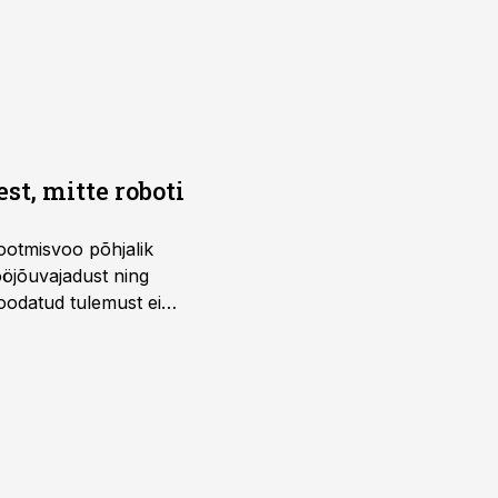
t, mitte roboti
ootmisvoo põhjalik
öjõuvajadust ning
 oodatud tulemust ei
 tegevjuht Sander