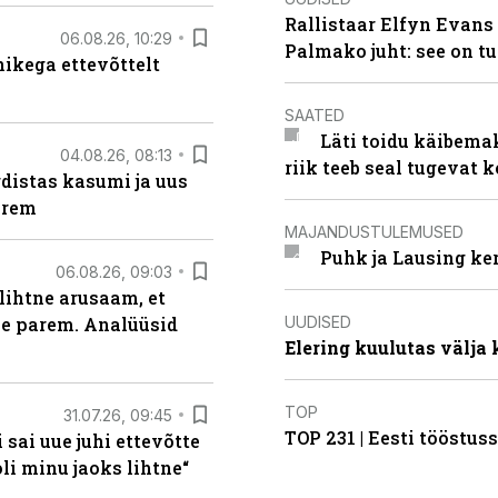
Rallistaar Elfyn Evans 
06.08.26, 10:29
Palmako juht: see on t
kega ettevõttelt
SAATED
Läti toidu käibema
04.08.26, 08:13
riik teeb seal tugevat k
distas kasumi ja uus
arem
MAJANDUSTULEMUSED
Puhk ja Lausing ke
06.08.26, 09:03
lihtne arusaam, et
UUDISED
le parem. Analüüsid
Elering kuulutas välja
TOP
31.07.26, 09:45
TOP 231 | Eesti tööstu
sai uue juhi ettevõtte
i minu jaoks lihtne“