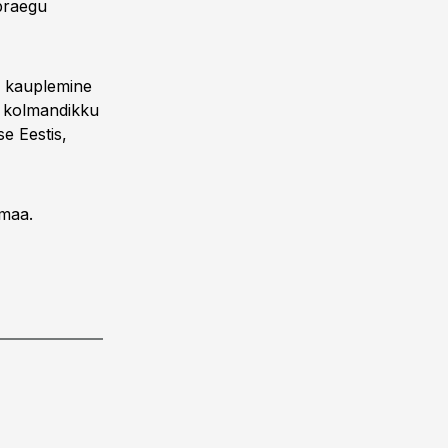
 praegu
m kauplemine
ks kolmandikku
e Eestis,
omaa.