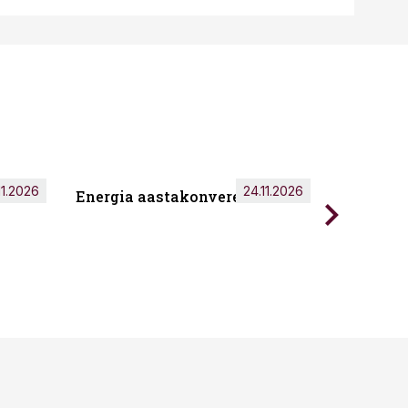
11.2026
24.11.2026
Energia aastakonverents 2026
Tark töö