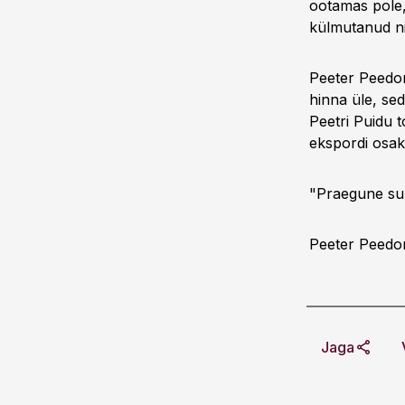
ootamas pole,
külmutanud ni
Peeter Peedom
hinna üle, sed
Peetri Puidu 
ekspordi osa
"Praegune suu
Peeter Peed
Jaga