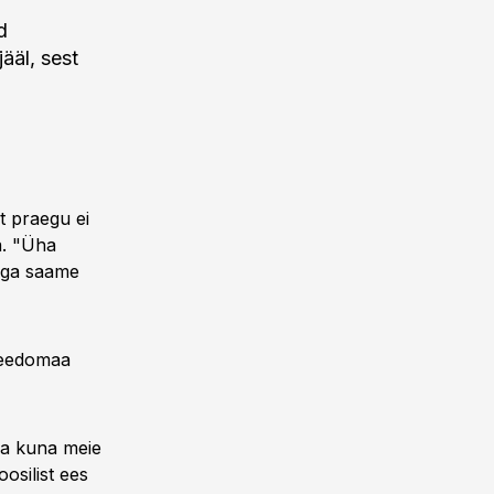
d
ääl, sest
t praegu ei
a. "Üha
aga saame
Peedomaa
ga kuna meie
oosilist ees