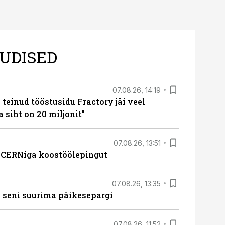
UDISED
07.08.26, 14:19
teinud tööstusidu Fractory jäi veel
a siht on 20 miljonit”
07.08.26, 13:51
s CERNiga koostöölepingut
07.08.26, 13:35
 seni suurima päikesepargi
07.08.26, 11:52