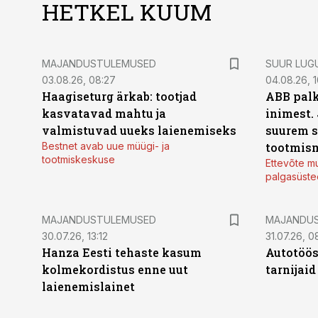
HETKEL KUUM
MAJANDUSTULEMUSED
SUUR LUG
03.08.26, 08:27
04.08.26, 1
Haagiseturg ärkab: tootjad
ABB palk
kasvatavad mahtu ja
inimest.
valmistuvad uueks laienemiseks
suurem s
Bestnet avab uue müügi- ja
tootmis
tootmiskeskuse
Ettevõte mu
palgasüste
MAJANDUSTULEMUSED
MAJANDU
30.07.26, 13:12
31.07.26, 0
Hanza Eesti tehaste kasum
Autotöös
kolmekordistus enne uut
tarnijaid
laienemislainet