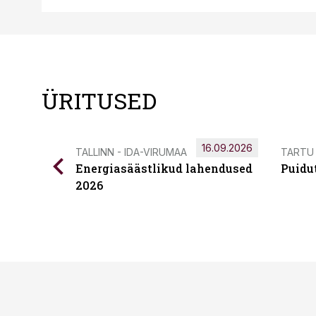
ÜRITUSED
16.09.2026
TALLINN - IDA-VIRUMAA
TARTU
Energiasäästlikud lahendused
Puidu
2026