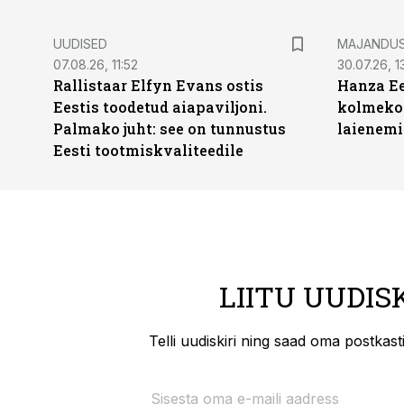
UUDISED
MAJANDU
07.08.26, 11:52
30.07.26, 13
Rallistaar Elfyn Evans ostis
Hanza Ee
Eestis toodetud aiapaviljoni.
kolmekor
Palmako juht: see on tunnustus
laienemi
Eesti tootmiskvaliteedile
LIITU UUDIS
Telli uudiskiri ning saad oma postkas