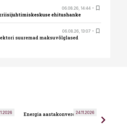
06.08.26, 14:44
 kriisijuhtimiskeskuse ehitushanke
06.08.26, 13:07
ssektori suuremad maksuvõlglased
11.2026
24.11.2026
Energia aastakonverents 2026
Tark töö