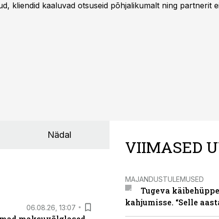
 kliendid kaaluvad otsuseid põhjalikumalt ning partnerit ei
nnakirja järgi.
Nädal
VIIMASED U
MAJANDUSTULEMUSED
Tugeva käibehüppe 
kahjumisse. “Selle aast
06.08.26, 13:07
uremad maksuvõlglased