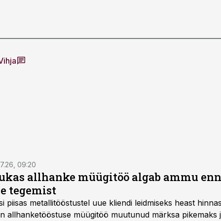
Vihja
7.26, 09:20
ukas allhanke müügitöö algab ammu en
e tegemist
asi piisas metallitööstustel uue kliendi leidmiseks heast hinna
a on allhanketööstuse müügitöö muutunud märksa pikemaks