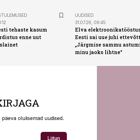
STULEMUSED
UUDISED
:12
31.07.26, 09:45
sti tehaste kasum
Elva elektroonikatööstu
distus enne uut
Eesti sai uue juhi ettevõt
slainet
„Järgmise sammu astumi
minu jaoks lihtne“
KIRJAGA
ti päeva olulisemad uudised.
Liitun