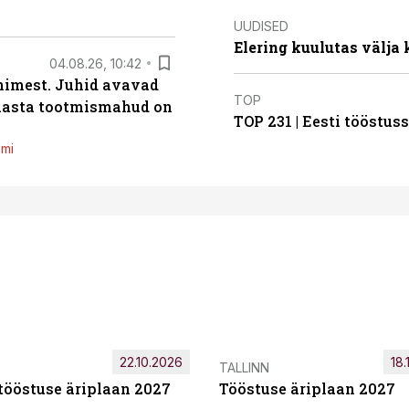
UUDISED
Elering kuulutas välja
04.08.26, 10:42
inimest. Juhid avavad
TOP
 aasta tootmismahud on
TOP 231 | Eesti tööstu
emi
22.10.2026
18.
TALLINN
tööstuse äriplaan 2027
Tööstuse äriplaan 2027