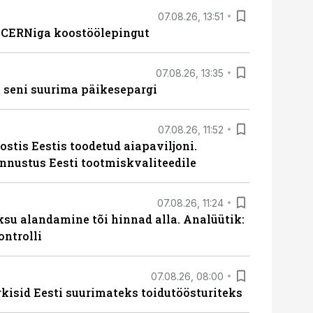
07.08.26, 13:51
s CERNiga koostöölepingut
07.08.26, 13:35
 seni suurima päikesepargi
07.08.26, 11:52
ostis Eestis toodetud aiapaviljoni.
unnustus Eesti tootmiskvaliteedile
07.08.26, 11:24
ksu alandamine tõi hinnad alla. Analüütik:
ontrolli
07.08.26, 08:00
rkisid Eesti suurimateks toidutöösturiteks