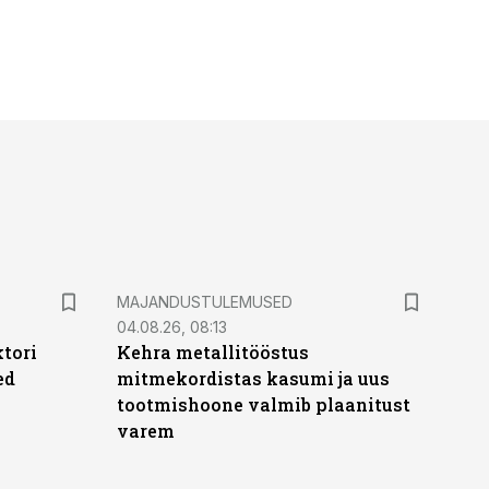
MAJANDUSTULEMUSED
04.08.26, 08:13
ktori
Kehra metallitööstus
ed
mitmekordistas kasumi ja uus
tootmishoone valmib plaanitust
varem