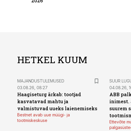
2026
HETKEL KUUM
MAJANDUSTULEMUSED
SUUR LUG
03.08.26, 08:27
04.08.26, 1
Haagiseturg ärkab: tootjad
ABB palk
kasvatavad mahtu ja
inimest.
valmistuvad uueks laienemiseks
suurem s
Bestnet avab uue müügi- ja
tootmis
tootmiskeskuse
Ettevõte mu
palgasüste