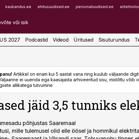
kaubandus.ee
ehitusuudised.ee
personaliuudised.ee
aritehnolo
Infopank
Radar
US 2027
Podcastid
Videod
Üritused
Sisuturundus
T
panu!
Artikkel on enam kui 5 aastat vana ning kuulub väljaande digi
. Väljaanne ei uuenda ega kaasajasta arhiveeritud sisu, mistõttu võib ol
sete allikatega tutvumine
ased jäid 3,5 tunniks ele
lumesadu põhjustas Saaremaal
tusi, mille tulemusel olid eile öösel ja hommikul elektri
äne- Saaremaast ja Vilsandi saar. Tohuvapohu tipnes ei