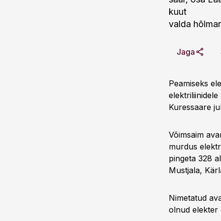
kuut
valda hõlman
Jaga
Peamiseks ele
elektriliinide
Kuressaare juh
Võimsaim avar
murdus elektri
pingeta 328 al
Mustjala, Kärl
Nimetatud avar
olnud elekter 