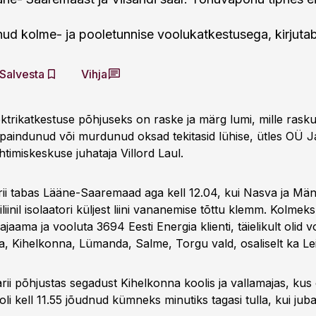
ud kolme- ja pooletunnise voolukatkestusega, kirjuta
Salvesta
Vihja
ktrikatkestuse põhjuseks on raske ja märg lumi, mille rasku
le paindunud või murdunud oksad tekitasid lühise, ütles OÜ 
timiskeskuse juhataja Villord Laul.
ii tabas Lääne-Saaremaad aga kell 12.04, kui Nasva ja Män
liinil isolaatori küljest liini vananemise tõttu klemm. Kolmeks
ajaama ja vooluta 3694 Eesti Energia klienti, täielikult olid v
a, Kihelkonna, Lümanda, Salme, Torgu vald, osaliselt ka Lei
ii põhjustas segadust Kihelkonna koolis ja vallamajas, kus 
oli kell 11.55 jõudnud kümneks minutiks tagasi tulla, kui jub