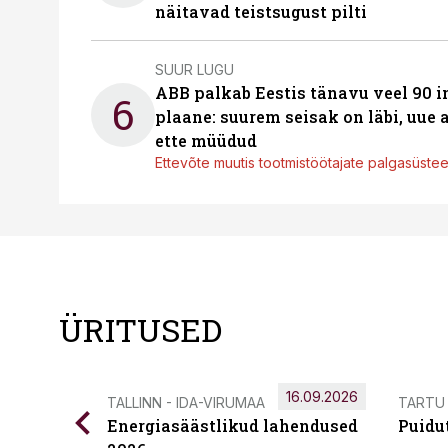
näitavad teistsugust pilti
SUUR LUGU
ABB palkab Eestis tänavu veel 90 
6
plaane: suurem seisak on läbi, uue
ette müüdud
Ettevõte muutis tootmistöötajate palgasüste
ÜRITUSED
16.09.2026
TALLINN - IDA-VIRUMAA
TARTU
Energiasäästlikud lahendused
Puidu