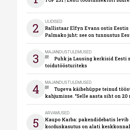
UUDISED
2
Rallistaar Elfyn Evans ostis Eestis
Palmako juht: see on tunnustus Ees
MAJANDUSTULEMUSED
3
Puhk ja Lausing kerkisid Eesti
toidutöösturiteks
MAJANDUSTULEMUSED
4
Tugeva käibehüppe teinud tööst
kahjumisse. “Selle aasta siht on 20 
ARVAMUSED
5
Kaupo Karba: pakendidebatis levib 
korduskasutus on alati keskkonna