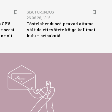
ST
SISUTURUNDUS
26.06.26, 13:15
s GPV
Tõstelahendused peavad aitama
te seest.
vältida ettevõtete kõige kallimat
ne oli
kulu – seisakuid