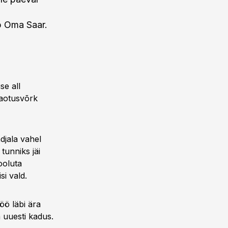
b Oma Saar.
se all
Jaotusvõrk
djala vahel
 tunniks jäi
ooluta
si vald.
öö läbi ära
a uuesti kadus.