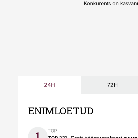
Konkurents on kasvanud,
tootmisvõimekuse või hi
24H
72H
ENIMLOETUD
TOP
1
TOP 231 | Eesti tööstussektori su