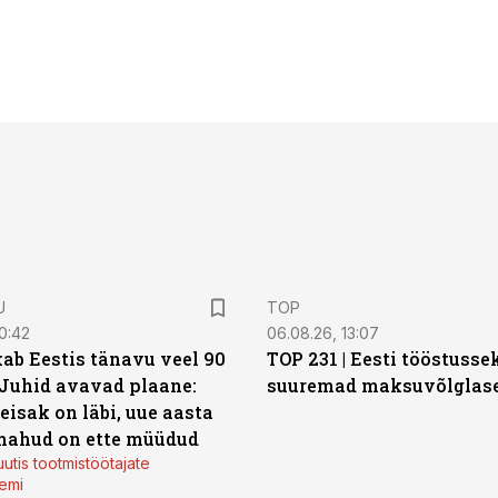
U
TOP
0:42
06.08.26, 13:07
ab Eestis tänavu veel 90
TOP 231 | Eesti tööstusse
 Juhid avavad plaane:
suuremad maksuvõlglas
eisak on läbi, uue aasta
mahud on ette müüdud
utis tootmistöötajate
emi