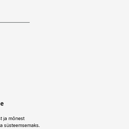
ne
st ja mõnest
 ja süsteemsemaks.