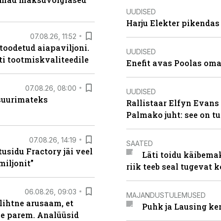
UUDISED
Harju Elekter pikenda
07.08.26, 11:52
 toodetud aiapaviljoni.
UUDISED
ti tootmiskvaliteedile
Enefit avas Poolas oma
07.08.26, 08:00
UUDISED
 suurimateks
Rallistaar Elfyn Evans 
Palmako juht: see on t
07.08.26, 14:19
SAATED
usidu Fractory jäi veel
Läti toidu käibema
miljonit”
riik teeb seal tugevat k
06.08.26, 09:03
MAJANDUSTULEMUSED
lihtne arusaam, et
Puhk ja Lausing ke
le parem. Analüüsid