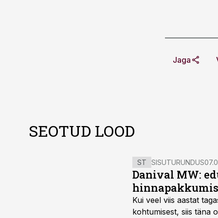
Jaga
SEOTUD LOOD
ST
SISUTURUNDUS
07.0
Danival MW: ed
hinnapakkumis
Kui veel viis aastat tag
kohtumisest, siis tän