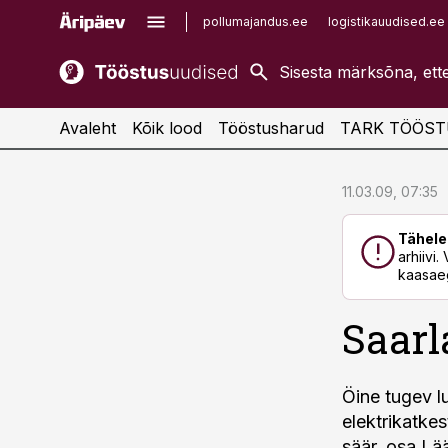
pollumajandus.ee
logistikauudised.ee
kaubandus.ee
imelineajalugu.ee
kinnisvarauudised.ee
imelineteadus.ee
Avaleht
Kõik lood
Tööstusharud
TARK TÖÖST
cebook
cebook
11.03.09, 07:35
Twitter)
Twitter)
Tähele
kedIn
kedIn
arhiivi
kaasaeg
ail
ail
Saarl
k
k
Öine tugev 
elektrikatkes
säär, osa Lä