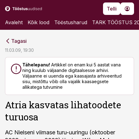
Telli
Avaleht
Kõik lood
Tööstusharud
TARK TÖÖSTUS 2
cebook
cebook
Tagasi
Twitter)
Twitter)
11.03.09, 19:30
kedIn
kedIn
Tähelepanu!
Artikkel on enam kui 5 aastat vana
ning kuulub väljaande digitaalsesse arhiivi.
ail
ail
Väljaanne ei uuenda ega kaasajasta arhiveeritud
sisu, mistõttu võib olla vajalik kaasaegsete
k
k
allikatega tutvumine
Atria kasvatas lihatoodete
turuosa
AC Nielseni viimase turu-uuringu (oktoober