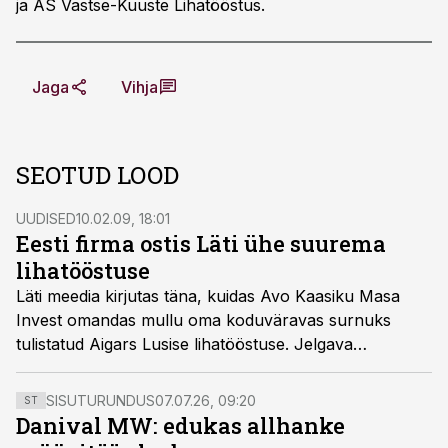
ja AS Vastse-Kuuste Lihatööstus.
Jaga
Vihja
SEOTUD LOOD
UUDISED
10.02.09, 18:01
Eesti firma ostis Läti ühe suurema
lihatööstuse
Läti meedia kirjutas täna, kuidas Avo Kaasiku Masa
Invest omandas mullu oma koduväravas surnuks
tulistatud Aigars Lusise lihatööstuse. Jelgava
lihatööstus on Lätis suuruselt neljas, kuid riigi tähtsaim
suitsuvorsti tootja.
SISUTURUNDUS
07.07.26, 09:20
ST
Danival MW: edukas allhanke