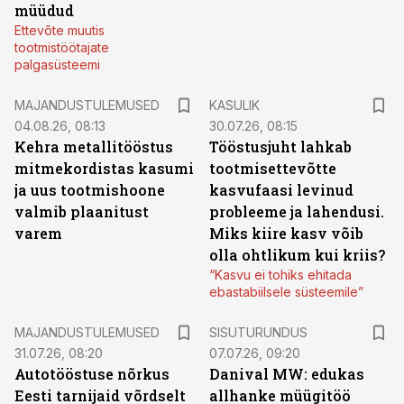
müüdud
Ettevõte muutis
tootmistöötajate
palgasüsteemi
MAJANDUSTULEMUSED
KASULIK
04.08.26, 08:13
30.07.26, 08:15
Kehra metallitööstus
Tööstusjuht lahkab
mitmekordistas kasumi
tootmisettevõtte
ja uus tootmishoone
kasvufaasi levinud
valmib plaanitust
probleeme ja lahendusi.
varem
Miks kiire kasv võib
olla ohtlikum kui kriis?
“Kasvu ei tohiks ehitada
ebastabiilsele süsteemile”
ST
MAJANDUSTULEMUSED
SISUTURUNDUS
31.07.26, 08:20
07.07.26, 09:20
Autotööstuse nõrkus
Danival MW: edukas
Eesti tarnijaid võrdselt
allhanke müügitöö