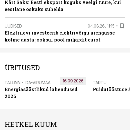
Kärt Saks: Eesti eksport koguks veelgi tuure, kui
eestlane oskaks suhelda
UUDISED
04.08.26, 11:15
Elektrilevi investeerib elektrivõrgu arengusse
kolme aasta jooksul pool miljardit eurot
ÜRITUSED
16.09.2026
TALLINN - IDA-VIRUMAA
TARTU
Energiasäästlikud lahendused
Puidutööstuse 
2026
HETKEL KUUM