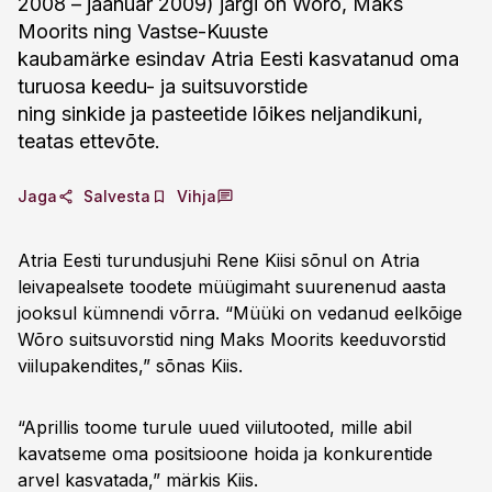
2008 – jaanuar 2009) järgi on Wõro, Maks
Moorits ning Vastse-Kuuste
kaubamärke esindav Atria Eesti kasvatanud oma
turuosa keedu- ja suitsuvorstide
ning sinkide ja pasteetide lõikes neljandikuni,
teatas ettevõte.
Jaga
Salvesta
Vihja
Atria Eesti turundusjuhi Rene Kiisi sõnul on Atria
leivapealsete toodete müügimaht suurenenud aasta
jooksul kümnendi võrra. “Müüki on vedanud eelkõige
Wõro suitsuvorstid ning Maks Moorits keeduvorstid
viilupakendites,” sõnas Kiis.
“Aprillis toome turule uued viilutooted, mille abil
kavatseme oma positsioone hoida ja konkurentide
arvel kasvatada,” märkis Kiis.