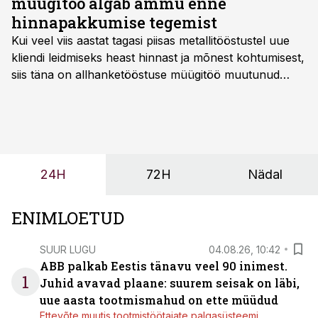
müügitöö algab ammu enne
hinnapakkumise tegemist
Kui veel viis aastat tagasi piisas metallitööstustel uue
kliendi leidmiseks heast hinnast ja mõnest kohtumisest,
siis täna on allhanketööstuse müügitöö muutunud
märksa pikemaks ja süsteemsemaks. Konkurents on
kasvanud, kliendid kaaluvad otsuseid põhjalikumalt
ning partnerit ei valita enam ainult tootmisvõimekuse
või hinnakirja järgi.
24H
72H
Nädal
ENIMLOETUD
SUUR LUGU
04.08.26, 10:42
ABB palkab Eestis tänavu veel 90 inimest.
1
Juhid avavad plaane: suurem seisak on läbi,
uue aasta tootmismahud on ette müüdud
Ettevõte muutis tootmistöötajate palgasüsteemi