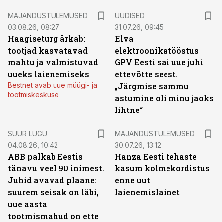
MAJANDUSTULEMUSED
UUDISED
03.08.26, 08:27
31.07.26, 09:45
Haagiseturg ärkab:
Elva
tootjad kasvatavad
elektroonikatööstus
mahtu ja valmistuvad
GPV Eesti sai uue juhi
uueks laienemiseks
ettevõtte seest.
Bestnet avab uue müügi- ja
„Järgmise sammu
tootmiskeskuse
astumine oli minu jaoks
lihtne“
SUUR LUGU
MAJANDUSTULEMUSED
04.08.26, 10:42
30.07.26, 13:12
ABB palkab Eestis
Hanza Eesti tehaste
tänavu veel 90 inimest.
kasum kolmekordistus
Juhid avavad plaane:
enne uut
suurem seisak on läbi,
laienemislainet
uue aasta
tootmismahud on ette