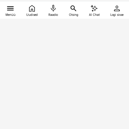
Menüü
Uudised
Raadio
Otsing
AI Chat
Logi sisse
Vana-Lõuna 39/1, 19094 Tallinn
(+372) 667 0111
toostusuudised@toostusuudised.ee
Telli
Reklaam
Firmast
Sisu kasutamisõigused
Ajakirjaniku
eetikakoodeks
Üldtingimused
Privaatsustingimused
Küpsiste poliitika
KKK
Eesti Meediaettevõtete
Eelistuste haldamine