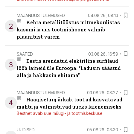
MAJANDUSTULEMUSED
04.08.26, 08:13
Kehra metallitööstus mitmekordistas
2
kasumi ja uus tootmishoone valmib
plaanitust varem
SAATED
03.08.26, 16:59
Eestis arendatud elektriline surfilaud
3
lööb laineid üle Euroopa. “Ladusin säästud
alla ja hakkasin ehitama”
MAJANDUSTULEMUSED
03.08.26, 08:27
Haagiseturg ärkab: tootjad kasvatavad
4
mahtu ja valmistuvad uueks laienemiseks
Bestnet avab uue müügi- ja tootmiskeskuse
UUDISED
05.08.26, 08:30