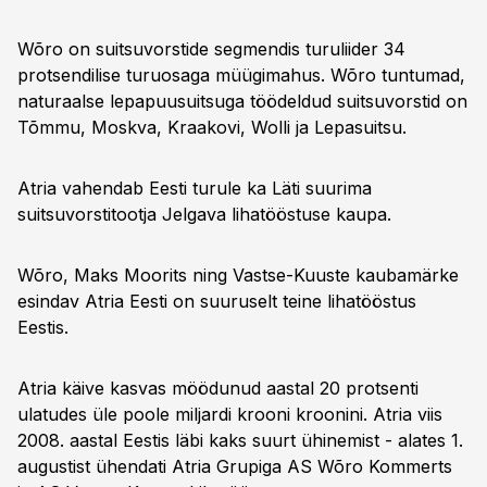
Wõro on suitsuvorstide segmendis turuliider 34
protsendilise turuosaga müügimahus. Wõro tuntumad,
naturaalse lepapuusuitsuga töödeldud suitsuvorstid on
Tõmmu, Moskva, Kraakovi, Wolli ja Lepasuitsu.
Atria vahendab Eesti turule ka Läti suurima
suitsuvorstitootja Jelgava lihatööstuse kaupa.
Wõro, Maks Moorits ning Vastse-Kuuste kaubamärke
esindav Atria Eesti on suuruselt teine lihatööstus
Eestis.
Atria käive kasvas möödunud aastal 20 protsenti
ulatudes üle poole miljardi krooni kroonini. Atria viis
2008. aastal Eestis läbi kaks suurt ühinemist - alates 1.
augustist ühendati Atria Grupiga AS Wõro Kommerts