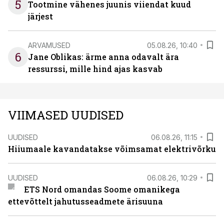
5
Tootmine vähenes juunis viiendat kuud
järjest
ARVAMUSED
05.08.26, 10:40
6
Jane Oblikas: ärme anna odavalt ära
ressurssi, mille hind ajas kasvab
VIIMASED UUDISED
UUDISED
06.08.26, 11:15
Hiiumaale kavandatakse võimsamat elektrivõrku
UUDISED
06.08.26, 10:29
ETS Nord omandas Soome omanikega
ettevõttelt jahutusseadmete ärisuuna