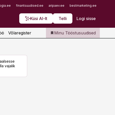
Iseteenindus
ogia.ee
finantsuudised.ee
aripaev.ee
bestmarketing.ee
finantsu
Telli Tööstusuudised
Küsi AI-lt
Telli
Logi sisse
öö
Võlaregister
Minu Tööstusuudised
taalsesse
la vajalik