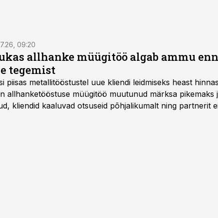
7.26, 09:20
ukas allhanke müügitöö algab ammu en
e tegemist
asi piisas metallitööstustel uue kliendi leidmiseks heast hinna
a on allhanketööstuse müügitöö muutunud märksa pikemaks
 kliendid kaaluvad otsuseid põhjalikumalt ning partnerit ei
nnakirja järgi.