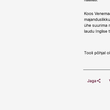
Koos Venemaa
majanduslikku 
ühe suurima m
laudu Inglise 
Tooli põhjal 
Jaga