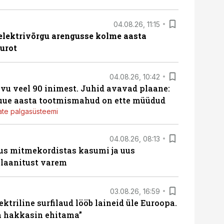
04.08.26, 11:15
b elektrivõrgu arengusse kolme aasta
eurot
04.08.26, 10:42
vu veel 90 inimest. Juhid avavad plaane:
 uue aasta tootmismahud on ette müüdud
jate palgasüsteemi
04.08.26, 08:13
us mitmekordistas kasumi ja uus
laanitust varem
03.08.26, 16:59
ektriline surfilaud lööb laineid üle Euroopa.
ja hakkasin ehitama”