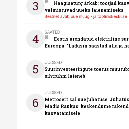
3
Haagiseturg ärkab: tootjad kas
valmistuvad uueks laienemiseks
Bestnet avab uue müügi- ja tootmiskeskuse
SAATED
4
Eestis arendatud elektriline sur
Euroopa. “Ladusin säästud alla ja 
UUDISED
5
Suurinvesteeringute toetus muutub:
sihtrühm laieneb
UUDISED
6
Metrosert sai uue juhatuse. Juhatu
Madis Raukas: keskendume rakend
kasvatamisele