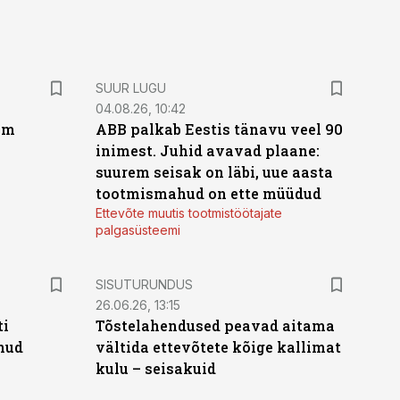
SUUR LUGU
04.08.26, 10:42
um
ABB palkab Eestis tänavu veel 90
inimest. Juhid avavad plaane:
suurem seisak on läbi, uue aasta
tootmismahud on ette müüdud
Ettevõte muutis tootmistöötajate
palgasüsteemi
ST
SISUTURUNDUS
26.06.26, 13:15
ti
Tõstelahendused peavad aitama
anud
vältida ettevõtete kõige kallimat
kulu – seisakuid