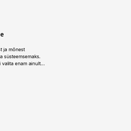
ne
st ja mõnest
 ja süsteemsemaks.
 valita enam ainult