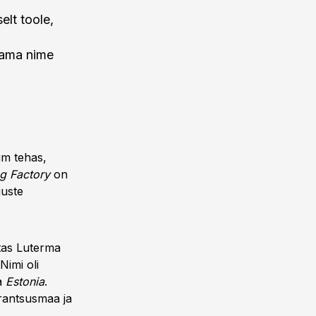
lt toole,
sama nime
im tehas,
g Factory
on
guste
utas Luterma
 Nimi oli
ja
Estonia
.
Prantsusmaa ja