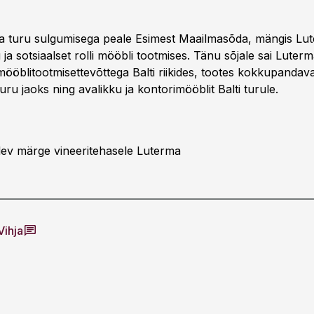
 turu sulgumisega peale Esimest Maailmasõda, mängis Lut
ja sotsiaalset rolli mööbli tootmises. Tänu sõjale sai Lute
ööblitootmisettevõttega Balti riikides, tootes kokkupandavai
turu jaoks ning avalikku ja kontorimööblit Balti turule.
olev märge vineeritehasele Luterma
Vihja