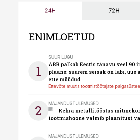
24H
72H
ENIMLOETUD
SUUR LUGU
ABB palkab Eestis tänavu veel 90 
1
plaane: suurem seisak on läbi, uue
ette müüdud
Ettevõte muutis tootmistöötajate palgasüste
MAJANDUSTULEMUSED
2
Kehra metallitööstus mitmekor
tootmishoone valmib plaanitust v
MAJANDUSTULEMUSED