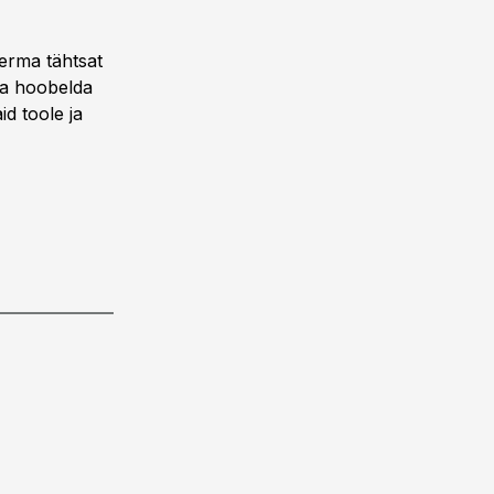
erma tähtsat
rma hoobelda
d toole ja