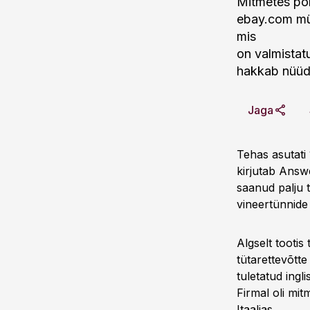
Mitmetes por
ebay.com müü
mis
on valmistat
hakkab nüüd
Jaga
Tehas asutati 
kirjutab Ans
saanud palju 
vineertünnide
Algselt tootis
tütarettevõtt
tuletatud ingl
Firmal oli mi
Itaalias.