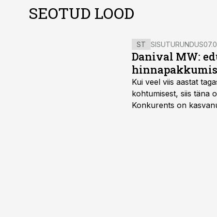
SEOTUD LOOD
ST
SISUTURUNDUS
07.0
Danival MW: ed
hinnapakkumis
Kui veel viis aastat tag
kohtumisest, siis tän
Konkurents on kasvanud,
tootmisvõimekuse või hi