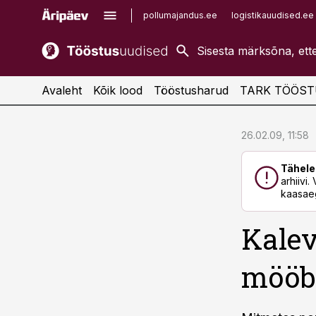
pollumajandus.ee
logistikauudised.ee
kaubandus.ee
imelineajalugu.ee
kinnisvarauudised.ee
imelineteadus.ee
Avaleht
Kõik lood
Tööstusharud
TARK TÖÖST
cebook
cebook
26.02.09, 11:58
Twitter)
Twitter)
Tähele
kedIn
kedIn
arhiivi
kaasaeg
ail
ail
Kalev
k
k
mööbl