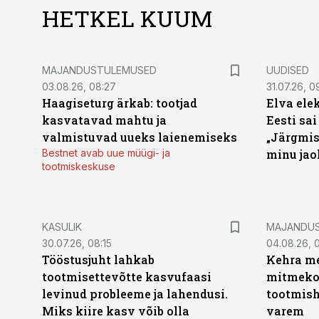
HETKEL KUUM
MAJANDUSTULEMUSED
UUDISED
03.08.26, 08:27
31.07.26, 0
Haagiseturg ärkab: tootjad
Elva ele
kasvatavad mahtu ja
Eesti sai
valmistuvad uueks laienemiseks
„Järgmis
Bestnet avab uue müügi- ja
minu jao
tootmiskeskuse
KASULIK
MAJANDU
30.07.26, 08:15
04.08.26, 0
Tööstusjuht lahkab
Kehra me
tootmisettevõtte kasvufaasi
mitmekor
levinud probleeme ja lahendusi.
tootmish
Miks kiire kasv võib olla
varem