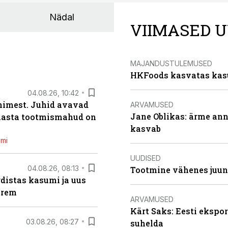
Nädal
VIIMASED U
MAJANDUSTULEMUSED
HKFoods kasvatas kas
04.08.26, 10:42
inimest. Juhid avavad
ARVAMUSED
Jane Oblikas: ärme anna
 aasta tootmismahud on
kasvab
emi
UUDISED
04.08.26, 08:13
Tootmine vähenes juuni
distas kasumi ja uus
arem
ARVAMUSED
Kärt Saks: Eesti ekspor
03.08.26, 08:27
suhelda