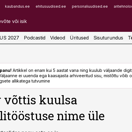
kaubandus.ee
ehitusuudised.ee
personaliuudised.ee
aritehnolo
Infopank
Radar
US 2027
Podcastid
Videod
Üritused
Sisuturundus
T
panu!
Artikkel on enam kui 5 aastat vana ning kuulub väljaande digi
. Väljaanne ei uuenda ega kaasajasta arhiveeritud sisu, mistõttu võib ol
sete allikatega tutvumine
 võttis kuulsa
itööstuse nime üle