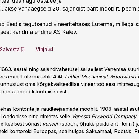
taalides nagu osta.ee ja
akse vanaaegseid 20. sajandist pärit mööblit, peamise
ud Eestis tegutsenud vineeritehases Luterma, millega 
sest kandma endine AS Kalev.
Salvesta
Vihja
1883. aastal ning sajandivahetusel sai sellest Venemaa suur
wers.com. Luterma ehk
A.M. Luther Mechanical Woodworkin
tunnustust oma kõrgekvaliteedilise vineeritöö eest mitmesu
 ja muu mööbli tootmise eest.
 tehas kontorite ja raudteejaamade mööblit. 1908. aastal as
e Londonisse ning nimetas selle
Venesta Plywood Company
.
ise keelsest sõnast
veneer
(spoon, õhuke puiduleht -toim.) 
tmeid kontoreid Euroopas, sealhulgas Saksamaal, Rootsis, 