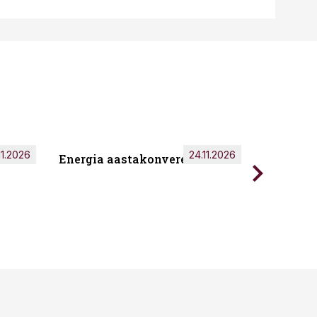
11.2026
24.11.2026
Energia aastakonverents 2026
Tark töö