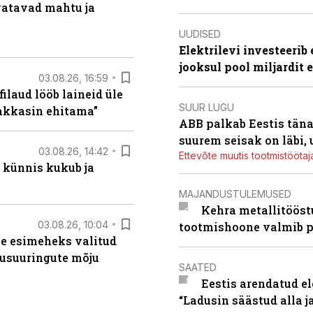
vatavad mahtu ja
UUDISED
Elektrilevi investeeri
jooksul pool miljardit 
03.08.26, 16:59
filaud lööb laineid üle
SUUR LUGU
hakkasin ehitama”
ABB palkab Eestis täna
suurem seisak on läbi,
03.08.26, 14:42
Ettevõte muutis tootmistööta
 künnis kukub ja
MAJANDUSTULEMUSED
Kehra metallitööst
03.08.26, 10:04
tootmishoone valmib p
se esimeheks valitud
usuuringute mõju
SAATED
Eestis arendatud el
“Ladusin säästud alla 