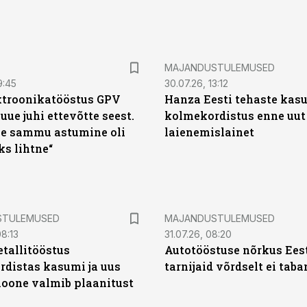
MAJANDUSTULEMUSED
9:45
30.07.26, 13:12
ktroonikatööstus GPV
Hanza Eesti tehaste kas
 uue juhi ettevõtte seest.
kolmekordistus enne uut
e sammu astumine oli
laienemislainet
ks lihtne“
STULEMUSED
MAJANDUSTULEMUSED
8:13
31.07.26, 08:20
tallitööstus
Autotööstuse nõrkus Ees
distas kasumi ja uus
tarnijaid võrdselt ei tab
oone valmib plaanitust