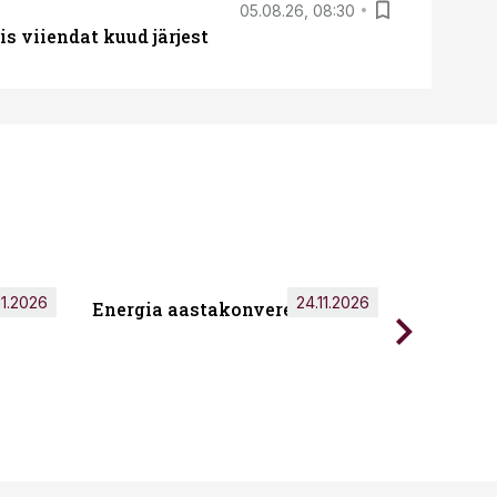
05.08.26, 08:30
s viiendat kuud järjest
11.2026
24.11.2026
Energia aastakonverents 2026
Tark töö