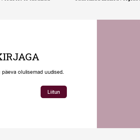
KIRJAGA
ti päeva olulisemad uudised.
Liitun