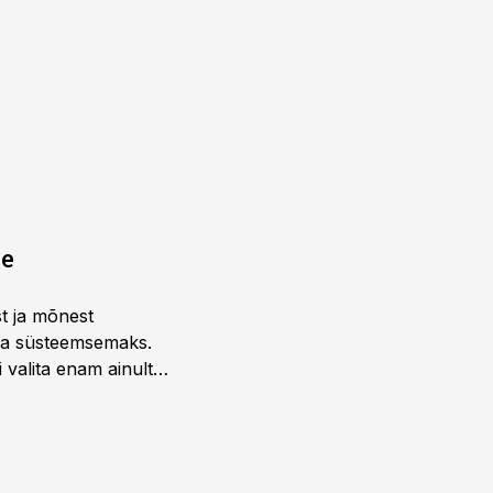
ne
st ja mõnest
 ja süsteemsemaks.
 valita enam ainult