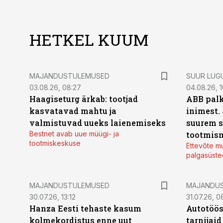
HETKEL KUUM
MAJANDUSTULEMUSED
SUUR LUG
03.08.26, 08:27
04.08.26, 1
Haagiseturg ärkab: tootjad
ABB palk
kasvatavad mahtu ja
inimest.
valmistuvad uueks laienemiseks
suurem s
Bestnet avab uue müügi- ja
tootmis
tootmiskeskuse
Ettevõte mu
palgasüste
MAJANDUSTULEMUSED
MAJANDU
30.07.26, 13:12
31.07.26, 0
Hanza Eesti tehaste kasum
Autotöös
kolmekordistus enne uut
tarnijaid