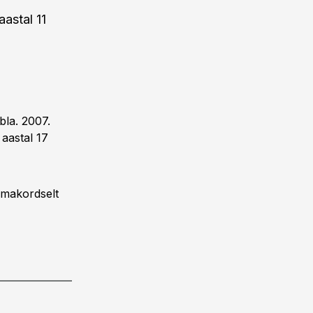
aastal 11
ubla. 2007.
 aastal 17
esmakordselt