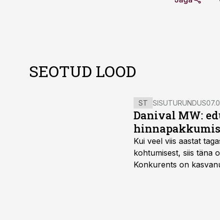
SEOTUD LOOD
ST
SISUTURUNDUS
07.0
Danival MW: ed
hinnapakkumis
Kui veel viis aastat tag
kohtumisest, siis tän
Konkurents on kasvanud,
tootmisvõimekuse või hi