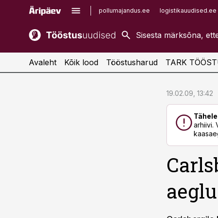
pollumajandus.ee
logistikauudised.ee
kaubandus.ee
imelineajalugu.ee
kinnisvarauudised.ee
imelineteadus.ee
Avaleht
Kõik lood
Tööstusharud
TARK TÖÖST
cebook
cebook
19.02.09, 13:42
Twitter)
Twitter)
Tähele
kedIn
kedIn
arhiivi
kaasaeg
ail
ail
Carls
k
k
aeglu