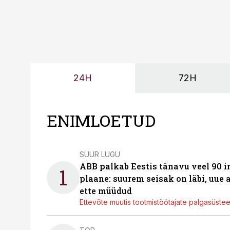
24H
72H
ENIMLOETUD
SUUR LUGU
ABB palkab Eestis tänavu veel 90 
1
plaane: suurem seisak on läbi, uue
ette müüdud
Ettevõte muutis tootmistöötajate palgasüste