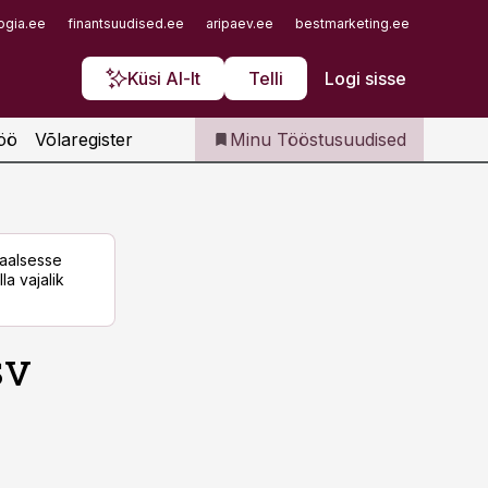
Iseteenindus
ogia.ee
finantsuudised.ee
aripaev.ee
bestmarketing.ee
finantsu
Telli Tööstusuudised
Küsi AI-lt
Telli
Logi sisse
öö
Võlaregister
Minu Tööstusuudised
taalsesse
la vajalik
sv