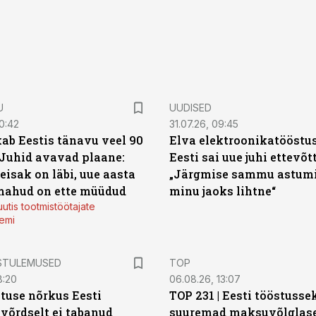
U
UUDISED
0:42
31.07.26, 09:45
ab Eestis tänavu veel 90
Elva elektroonikatööstu
 Juhid avavad plaane:
Eesti sai uue juhi ettevõt
eisak on läbi, uue aasta
„Järgmise sammu astumi
mahud on ette müüdud
minu jaoks lihtne“
utis tootmistöötajate
emi
STULEMUSED
TOP
8:20
06.08.26, 13:07
tuse nõrkus Eesti
TOP 231 | Eesti tööstusse
 võrdselt ei tabanud
suuremad maksuvõlglas