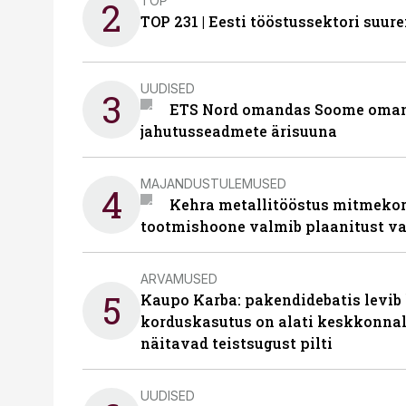
TOP
2
TOP 231 | Eesti tööstussektori su
UUDISED
3
ETS Nord omandas Soome omani
jahutusseadmete ärisuuna
MAJANDUSTULEMUSED
4
Kehra metallitööstus mitmekor
tootmishoone valmib plaanitust v
ARVAMUSED
5
Kaupo Karba: pakendidebatis levib 
korduskasutus on alati keskkonna
näitavad teistsugust pilti
UUDISED