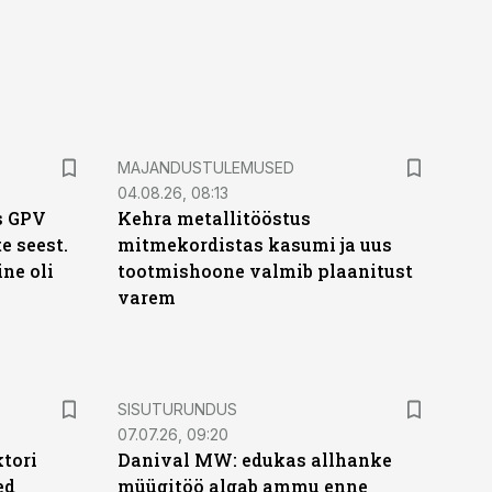
MAJANDUSTULEMUSED
04.08.26, 08:13
s GPV
Kehra metallitööstus
te seest.
mitmekordistas kasumi ja uus
ne oli
tootmishoone valmib plaanitust
varem
ST
SISUTURUNDUS
07.07.26, 09:20
ktori
Danival MW: edukas allhanke
ed
müügitöö algab ammu enne