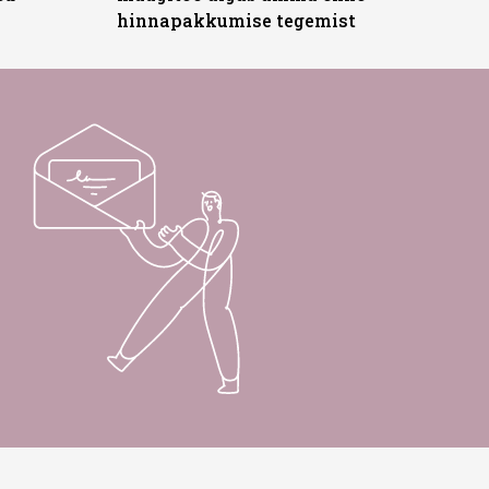
hinnapakkumise tegemist