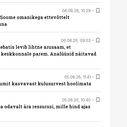
06.08.26, 10:29
Soome omanikega ettevõttelt
una
06.08.26, 09:03
batis levib lihtne arusaam, et
i keskkonnale parem. Analüüsid näitavad
05.08.26, 11:41
umit kasvavast kulusurvest hoolimata
05.08.26, 10:40
 odavalt ära ressurssi, mille hind ajas