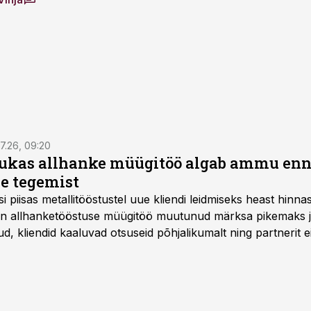
7.26, 09:20
ukas allhanke müügitöö algab ammu en
e tegemist
asi piisas metallitööstustel uue kliendi leidmiseks heast hinna
a on allhanketööstuse müügitöö muutunud märksa pikemaks
 kliendid kaaluvad otsuseid põhjalikumalt ning partnerit ei
nnakirja järgi.