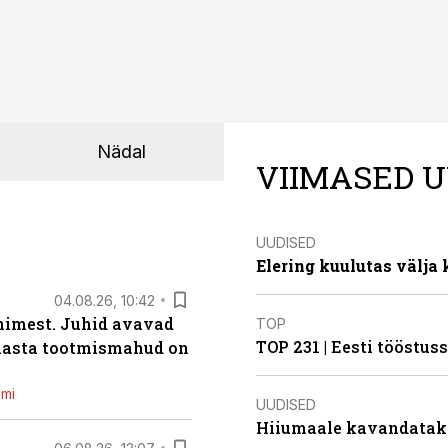
Nädal
VIIMASED U
UUDISED
Elering kuulutas välja
04.08.26, 10:42
inimest. Juhid avavad
TOP
TOP 231 | Eesti tööstu
 aasta tootmismahud on
emi
UUDISED
Hiiumaale kavandatak