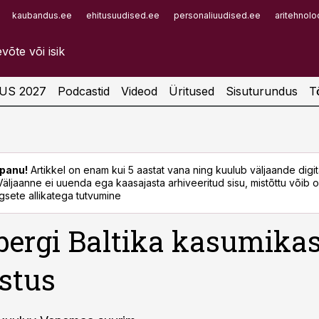
kaubandus.ee
ehitusuudised.ee
personaliuudised.ee
aritehnolo
Infopank
Radar
US 2027
Podcastid
Videod
Üritused
Sisuturundus
T
panu!
Artikkel on enam kui 5 aastat vana ning kuulub väljaande digi
. Väljaanne ei uuenda ega kaasajasta arhiveeritud sisu, mistõttu võib ol
sete allikatega tutvumine
bergi Baltika kasumika
stus