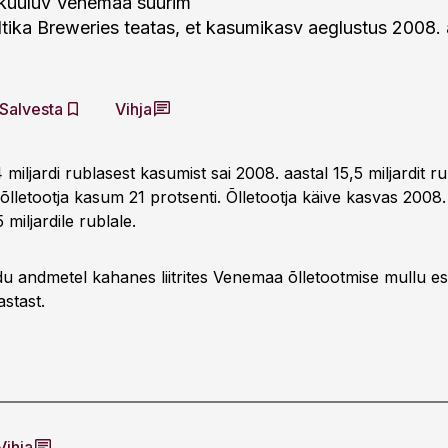
 kuuluv Venemaa suurim
altika Breweries teatas, et kasumikasv aeglustus 2008. 
Salvesta
Vihja
 miljardi rublasest kasumist sai 2008. aastal 15,5 miljardit r
õlletootja kasum 21 protsenti. Õlletootja käive kasvas 2008.
 miljardile rublale.
iidu andmetel kahanes liitrites Venemaa õlletootmise mullu 
astast.
Vihja