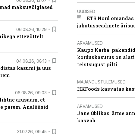
06.08.26, 13:07
uremad maksuvõlglased
UUDISED
ETS Nord omandas 
jahutusseadmete ärisu
06.08.26, 10:29
kega ettevõttelt
ARVAMUSED
Kaupo Karba: pakendide
korduskasutus on alat
04.08.26, 08:13
teistsugust pilti
distas kasumi ja uus
arem
MAJANDUSTULEMUSED
HKFoods kasvatas kas
06.08.26, 09:03
lihtne arusaam, et
ARVAMUSED
le parem. Analüüsid
Jane Oblikas: ärme anna
kasvab
31.07.26, 09:45