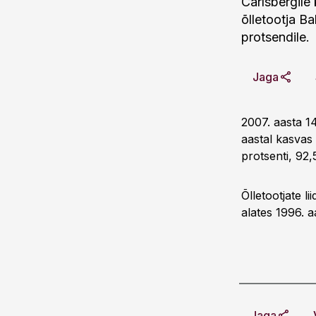
Carlsbergile
õlletootja B
protsendile.
Jaga
2007. aasta 14
aastal kasvas 
protsenti, 92,5
Õlletootjate l
alates 1996. a
Jaga