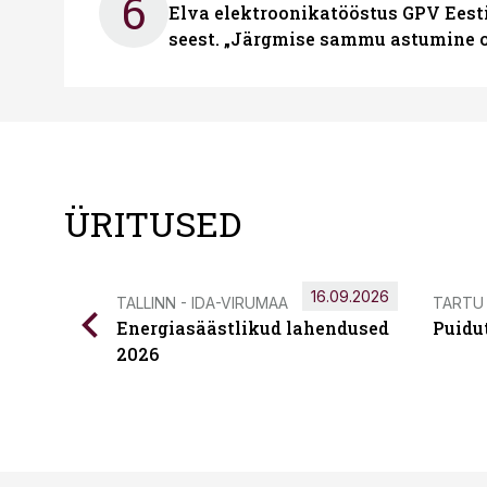
6
Elva elektroonikatööstus GPV Eesti 
seest. „Järgmise sammu astumine ol
ÜRITUSED
16.09.2026
TALLINN - IDA-VIRUMAA
TARTU
Energiasäästlikud lahendused
Puidu
2026