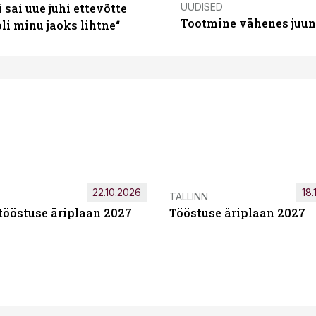
UUDISED
sai uue juhi ettevõtte
Tootmine vähenes juuni
i minu jaoks lihtne“
22.10.2026
18.
TALLINN
tööstuse äriplaan 2027
Tööstuse äriplaan 2027