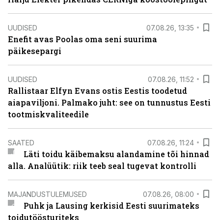
UUDISED
07.08.26, 13:35
Enefit avas Poolas oma seni suurima
päikesepargi
UUDISED
07.08.26, 11:52
Rallistaar Elfyn Evans ostis Eestis toodetud
aiapaviljoni. Palmako juht: see on tunnustus Eesti
tootmiskvaliteedile
SAATED
07.08.26, 11:24
Läti toidu käibemaksu alandamine tõi hinnad
alla. Analüütik: riik teeb seal tugevat kontrolli
MAJANDUSTULEMUSED
07.08.26, 08:00
Puhk ja Lausing kerkisid Eesti suurimateks
toidutöösturiteks