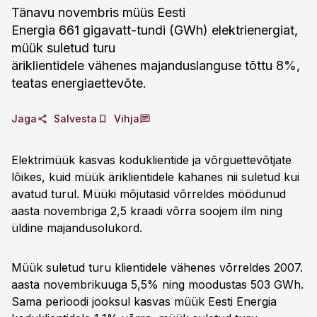
Tänavu novembris müüs Eesti
Energia 661 gigavatt-tundi (GWh) elektrienergiat,
müük suletud turu
äriklientidele vähenes majanduslanguse tõttu 8%,
teatas energiaettevõte.
Jaga
Salvesta
Vihja
Elektrimüük kasvas koduklientide ja võrguettevõtjate
lõikes, kuid müük äriklientidele kahanes nii suletud kui
avatud turul. Müüki mõjutasid võrreldes möödunud
aasta novembriga 2,5 kraadi võrra soojem ilm ning
üldine majandusolukord.
Müük suletud turu klientidele vähenes võrreldes 2007.
aasta novembrikuuga 5,5% ning moodustas 503 GWh.
Sama perioodi jooksul kasvas müük Eesti Energia