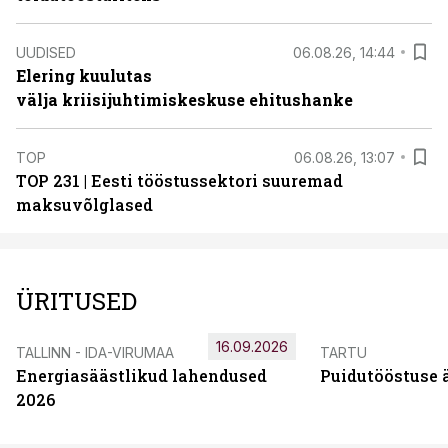
UUDISED
06.08.26, 14:44
Elering kuulutas
välja kriisijuhtimiskeskuse ehitushanke
TOP
06.08.26, 13:07
TOP 231 | Eesti tööstussektori suuremad
maksuvõlglased
ÜRITUSED
16.09.2026
TALLINN - IDA-VIRUMAA
TARTU
Energiasäästlikud lahendused
Puidutööstuse 
2026