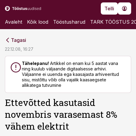
Telli
Avaleht
Kõik lood
Tööstusharud
TARK TÖÖSTUS 2
cebook
cebook
Tagasi
Twitter)
Twitter)
22.12.08, 16:27
kedIn
kedIn
Tähelepanu!
Artikkel on enam kui 5 aastat vana
ning kuulub väljaande digitaalsesse arhiivi.
ail
ail
Väljaanne ei uuenda ega kaasajasta arhiveeritud
sisu, mistõttu võib olla vajalik kaasaegsete
k
k
allikatega tutvumine
Ettevõtted kasutasid
novembris varasemast 8%
vähem elektrit