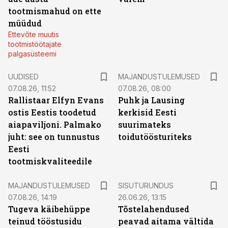
tootmismahud on ette
müüdud
Ettevõte muutis
tootmistöötajate
palgasüsteemi
UUDISED
MAJANDUSTULEMUSED
07.08.26, 11:52
07.08.26, 08:00
Rallistaar Elfyn Evans
Puhk ja Lausing
ostis Eestis toodetud
kerkisid Eesti
aiapaviljoni. Palmako
suurimateks
juht: see on tunnustus
toidutöösturiteks
Eesti
tootmiskvaliteedile
ST
MAJANDUSTULEMUSED
SISUTURUNDUS
07.08.26, 14:19
26.06.26, 13:15
Tugeva käibehüppe
Tõstelahendused
teinud tööstusidu
peavad aitama vältida