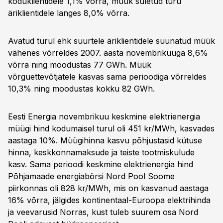
koduklientidele 1,1% võrra, müük suletud turu
äriklientidele langes 8,0% võrra.
Avatud turul ehk suurtele äriklientidele suunatud müük
vähenes võrreldes 2007. aasta novembrikuuga 8,6%
võrra ning moodustas 77 GWh. Müük
võrguettevõtjatele kasvas sama perioodiga võrreldes
10,3% ning moodustas kokku 82 GWh.
Eesti Energia novembrikuu keskmine elektrienergia
müügi hind kodumaisel turul oli 451 kr/MWh, kasvades
aastaga 10%. Müügihinna kasvu põhjustasid kütuse
hinna, keskkonnamaksude ja teiste tootmiskulude
kasv. Sama perioodi keskmine elektrienergia hind
Põhjamaade energiabörsi Nord Pool Soome
piirkonnas oli 828 kr/MWh, mis on kasvanud aastaga
16% võrra, jälgides kontinentaal-Euroopa elektrihinda
ja veevarusid Norras, kust tuleb suurem osa Nord