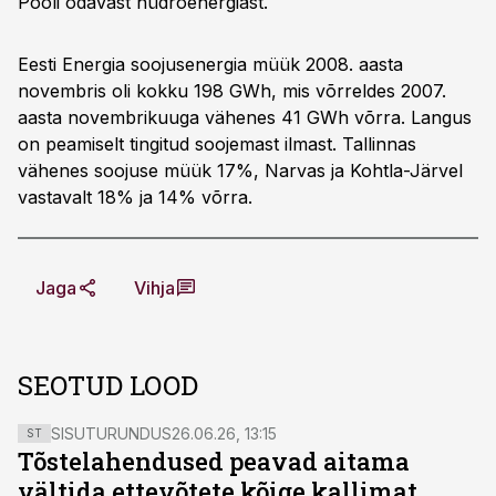
Pooli odavast hüdroenergiast.
Eesti Energia soojusenergia müük 2008. aasta
novembris oli kokku 198 GWh, mis võrreldes 2007.
aasta novembrikuuga vähenes 41 GWh võrra. Langus
on peamiselt tingitud soojemast ilmast. Tallinnas
vähenes soojuse müük 17%, Narvas ja Kohtla-Järvel
vastavalt 18% ja 14% võrra.
Jaga
Vihja
SEOTUD LOOD
SISUTURUNDUS
26.06.26, 13:15
ST
Tõstelahendused peavad aitama
vältida ettevõtete kõige kallimat