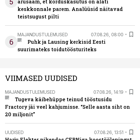
5
arusaam, et korduskasutus on alati
keskkonnale parem. Analüüsid näitavad
teistsugust pilti
MAJANDUSTULEMUSED
07.08.26, 08:00
6
Puhk ja Lausing kerkisid Eesti
suurimateks toidutöösturiteks
VIIMASED UUDISED
MAJANDUSTULEMUSED
07.08.26, 14:19
Tugeva käibehüppe teinud tööstusidu
Fractory jäi veel kahjumisse. “Selle aasta siht on
20 miljonit”
UUDISED
07.08.26, 13:51
Harju Elekter pikendas CERNiga koostöölepingut