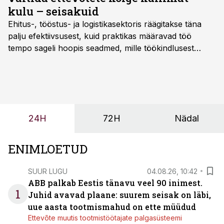
kulu – seisakuid
Ehitus-, tööstus- ja logistikasektoris räägitakse täna
palju efektiivsusest, kuid praktikas määravad töö
tempo sageli hoopis seadmed, mille töökindlusest
sõltub kogu objekti või tootmise sujuvus. Kui tõstuk
seisab, töö katkeb või masin ei vasta töötingimustele,
ei tähenda see ettevõtte jaoks ainult tehnilist
probleemi, vaid otsest rahalist kulu, venivaid tähtaegu
ja suuremaid riske tööohutusele.
24H
72H
Nädal
ENIMLOETUD
SUUR LUGU
04.08.26, 10:42
ABB palkab Eestis tänavu veel 90 inimest.
1
Juhid avavad plaane: suurem seisak on läbi,
uue aasta tootmismahud on ette müüdud
Ettevõte muutis tootmistöötajate palgasüsteemi