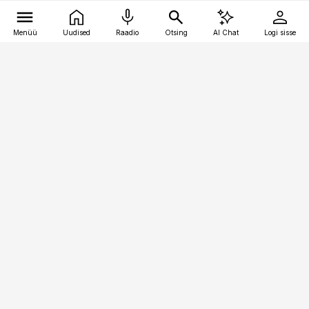
Menüü
Uudised
Raadio
Otsing
AI Chat
Logi sisse
Vana-Lõuna 39/1, 19094 Tallinn
(+372) 667 0111
toostusuudised@toostusuudised.ee
Telli
Reklaam
Firmast
Sisu kasutamisõigused
Ajakirjaniku
eetikakoodeks
Üldtingimused
Privaatsustingimused
Küpsiste poliitika
KKK
Eesti Meediaettevõtete
Eelistuste haldamine