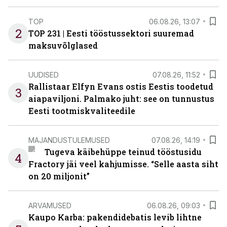
TOP
06.08.26, 13:07
2
TOP 231 | Eesti tööstussektori suuremad
maksuvõlglased
UUDISED
07.08.26, 11:52
Rallistaar Elfyn Evans ostis Eestis toodetud
3
aiapaviljoni. Palmako juht: see on tunnustus
Eesti tootmiskvaliteedile
MAJANDUSTULEMUSED
07.08.26, 14:19
Tugeva käibehüppe teinud tööstusidu
4
Fractory jäi veel kahjumisse. “Selle aasta siht
on 20 miljonit”
ARVAMUSED
06.08.26, 09:03
Kaupo Karba: pakendidebatis levib lihtne