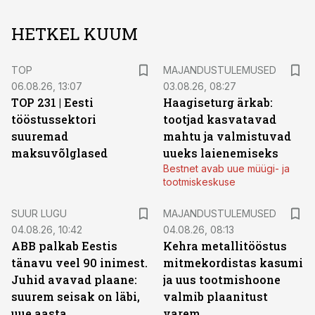
HETKEL KUUM
TOP
MAJANDUSTULEMUSED
06.08.26, 13:07
03.08.26, 08:27
TOP 231 | Eesti
Haagiseturg ärkab:
tööstussektori
tootjad kasvatavad
suuremad
mahtu ja valmistuvad
maksuvõlglased
uueks laienemiseks
Bestnet avab uue müügi- ja
tootmiskeskuse
SUUR LUGU
MAJANDUSTULEMUSED
04.08.26, 10:42
04.08.26, 08:13
ABB palkab Eestis
Kehra metallitööstus
tänavu veel 90 inimest.
mitmekordistas kasumi
Juhid avavad plaane:
ja uus tootmishoone
suurem seisak on läbi,
valmib plaanitust
uue aasta
varem