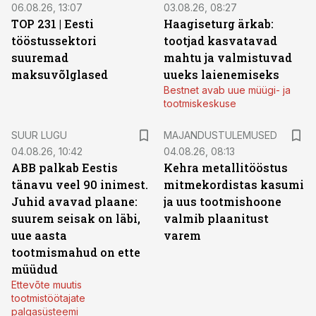
06.08.26, 13:07
03.08.26, 08:27
TOP 231 | Eesti
Haagiseturg ärkab:
tööstussektori
tootjad kasvatavad
suuremad
mahtu ja valmistuvad
maksuvõlglased
uueks laienemiseks
Bestnet avab uue müügi- ja
tootmiskeskuse
SUUR LUGU
MAJANDUSTULEMUSED
04.08.26, 10:42
04.08.26, 08:13
ABB palkab Eestis
Kehra metallitööstus
tänavu veel 90 inimest.
mitmekordistas kasumi
Juhid avavad plaane:
ja uus tootmishoone
suurem seisak on läbi,
valmib plaanitust
uue aasta
varem
tootmismahud on ette
müüdud
Ettevõte muutis
tootmistöötajate
palgasüsteemi