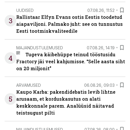
UUDISED
07.08.26, 11:52
Rallistaar Elfyn Evans ostis Eestis toodetud
3
aiapaviljoni. Palmako juht: see on tunnustus
Eesti tootmiskvaliteedile
MAJANDUSTULEMUSED
07.08.26, 14:19
Tugeva käibehüppe teinud tööstusidu
4
Fractory jäi veel kahjumisse. “Selle aasta siht
on 20 miljonit”
ARVAMUSED
06.08.26, 09:03
Kaupo Karba: pakendidebatis levib lihtne
5
arusaam, et korduskasutus on alati
keskkonnale parem. Analüüsid näitavad
teistsugust pilti
MAJANDUSTULEMUSED
07.08.26, 08:00