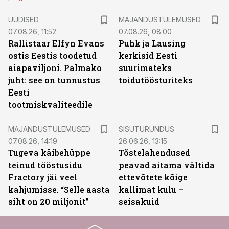
UUDISED
MAJANDUSTULEMUSED
07.08.26, 11:52
07.08.26, 08:00
Rallistaar Elfyn Evans
Puhk ja Lausing
ostis Eestis toodetud
kerkisid Eesti
aiapaviljoni. Palmako
suurimateks
juht: see on tunnustus
toidutöösturiteks
Eesti
tootmiskvaliteedile
ST
MAJANDUSTULEMUSED
SISUTURUNDUS
07.08.26, 14:19
26.06.26, 13:15
Tugeva käibehüppe
Tõstelahendused
teinud tööstusidu
peavad aitama vältida
Fractory jäi veel
ettevõtete kõige
kahjumisse. “Selle aasta
kallimat kulu –
siht on 20 miljonit”
seisakuid