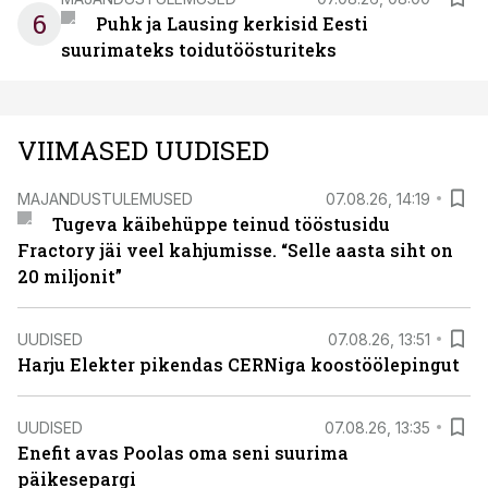
6
Puhk ja Lausing kerkisid Eesti
suurimateks toidutöösturiteks
VIIMASED UUDISED
MAJANDUSTULEMUSED
07.08.26, 14:19
Tugeva käibehüppe teinud tööstusidu
Fractory jäi veel kahjumisse. “Selle aasta siht on
20 miljonit”
UUDISED
07.08.26, 13:51
Harju Elekter pikendas CERNiga koostöölepingut
UUDISED
07.08.26, 13:35
Enefit avas Poolas oma seni suurima
päikesepargi