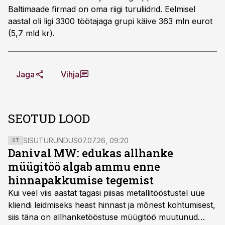
Baltimaade firmad on oma riigi turuliidrid. Eelmisel
aastal oli ligi 3300 töötajaga grupi käive 363 mln eurot
(5,7 mld kr).
Jaga
Vihja
SEOTUD LOOD
SISUTURUNDUS
07.07.26, 09:20
ST
Danival MW: edukas allhanke
müügitöö algab ammu enne
hinnapakkumise tegemist
Kui veel viis aastat tagasi piisas metallitööstustel uue
kliendi leidmiseks heast hinnast ja mõnest kohtumisest,
siis täna on allhanketööstuse müügitöö muutunud