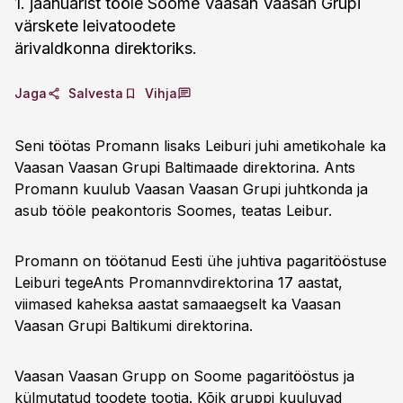
1. jaanuarist tööle Soome Vaasan Vaasan Grupi
värskete leivatoodete
ärivaldkonna direktoriks.
Jaga
Salvesta
Vihja
Seni töötas Promann lisaks Leiburi juhi ametikohale ka
Vaasan Vaasan Grupi Baltimaade direktorina. Ants
Promann kuulub Vaasan Vaasan Grupi juhtkonda ja
asub tööle peakontoris Soomes, teatas Leibur.
Promann on töötanud Eesti ühe juhtiva pagaritööstuse
Leiburi tegeAnts Promannvdirektorina 17 aastat,
viimased kaheksa aastat samaaegselt ka Vaasan
Vaasan Grupi Baltikumi direktorina.
Vaasan Vaasan Grupp on Soome pagaritööstus ja
külmutatud toodete tootja. Kõik gruppi kuuluvad