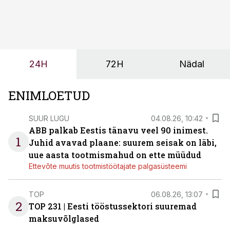
märksa pikemaks ja süsteemsemaks. Konkurents on
kasvanud, kliendid kaaluvad otsuseid põhjalikumalt
ning partnerit ei valita enam ainult tootmisvõimekuse
või hinnakirja järgi.
24H
72H
Nädal
ENIMLOETUD
SUUR LUGU
04.08.26, 10:42
ABB palkab Eestis tänavu veel 90 inimest.
1
Juhid avavad plaane: suurem seisak on läbi,
uue aasta tootmismahud on ette müüdud
Ettevõte muutis tootmistöötajate palgasüsteemi
TOP
06.08.26, 13:07
2
TOP 231 | Eesti tööstussektori suuremad
maksuvõlglased