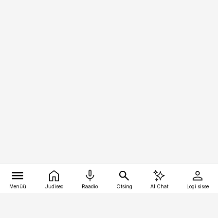
Menüü
Uudised
Raadio
Otsing
AI Chat
Logi sisse