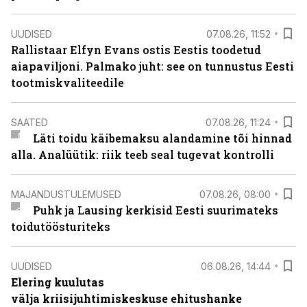
UUDISED
07.08.26, 11:52
Rallistaar Elfyn Evans ostis Eestis toodetud
aiapaviljoni. Palmako juht: see on tunnustus Eesti
tootmiskvaliteedile
SAATED
07.08.26, 11:24
Läti toidu käibemaksu alandamine tõi hinnad
alla. Analüütik: riik teeb seal tugevat kontrolli
MAJANDUSTULEMUSED
07.08.26, 08:00
Puhk ja Lausing kerkisid Eesti suurimateks
toidutöösturiteks
UUDISED
06.08.26, 14:44
Elering kuulutas
välja kriisijuhtimiskeskuse ehitushanke