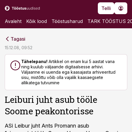
Telli
Avaleht
Kõik lood
Tööstusharud
TARK TÖÖSTUS 2
cebook
cebook
Tagasi
Twitter)
Twitter)
15.12.08, 09:52
kedIn
kedIn
Tähelepanu!
Artikkel on enam kui 5 aastat vana
ning kuulub väljaande digitaalsesse arhiivi.
ail
ail
Väljaanne ei uuenda ega kaasajasta arhiveeritud
sisu, mistõttu võib olla vajalik kaasaegsete
k
k
allikatega tutvumine
Leiburi juht asub tööle
Soome peakontorisse
ASi Leibur juht Ants Promann asub