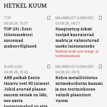
HETKEL KUUM
TOP
MAJANDUSTULEMUSED
06.08.26, 13:07
03.08.26, 08:27
TOP 231 | Eesti
Haagiseturg ärkab:
tööstussektori
tootjad kasvatavad
suuremad
mahtu ja valmistuvad
maksuvõlglased
uueks laienemiseks
Bestnet avab uue müügi- ja
tootmiskeskuse
SUUR LUGU
MAJANDUSTULEMUSED
04.08.26, 10:42
04.08.26, 08:13
ABB palkab Eestis
Kehra metallitööstus
tänavu veel 90 inimest.
mitmekordistas kasumi
Juhid avavad plaane:
ja uus tootmishoone
suurem seisak on läbi,
valmib plaanitust
uue aasta
varem
tootmismahud on ette