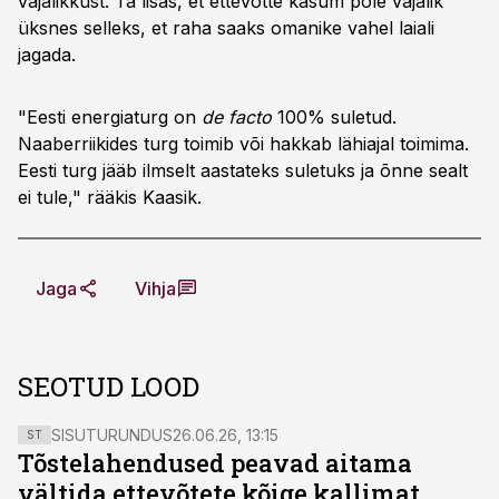
vajalikkust. Ta lisas, et ettevõtte kasum pole vajalik
üksnes selleks, et raha saaks omanike vahel laiali
jagada.
"Eesti energiaturg on
de facto
100% suletud.
Naaberriikides turg toimib või hakkab lähiajal toimima.
Eesti turg jääb ilmselt aastateks suletuks ja õnne sealt
ei tule," rääkis Kaasik.
Jaga
Vihja
SEOTUD LOOD
SISUTURUNDUS
26.06.26, 13:15
ST
Tõstelahendused peavad aitama
vältida ettevõtete kõige kallimat