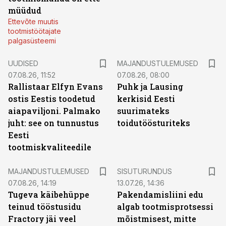
müüdud
Ettevõte muutis
tootmistöötajate
palgasüsteemi
UUDISED
MAJANDUSTULEMUSED
07.08.26, 11:52
07.08.26, 08:00
Rallistaar Elfyn Evans
Puhk ja Lausing
ostis Eestis toodetud
kerkisid Eesti
aiapaviljoni. Palmako
suurimateks
juht: see on tunnustus
toidutöösturiteks
Eesti
tootmiskvaliteedile
ST
MAJANDUSTULEMUSED
SISUTURUNDUS
07.08.26, 14:19
13.07.26, 14:36
Tugeva käibehüppe
Pakendamisliini edu
teinud tööstusidu
algab tootmisprotsessi
Fractory jäi veel
mõistmisest, mitte