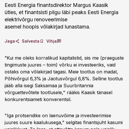
Eesti Energia finantsdirektor Margus Kaasik
ütles, et finantsisti pilgu läbi peaks Eesti Energia
elektrivõrgu renoveerimise
asemel hoopis võlakirjad lunastama.
Jaga
Salvesta
Vihja
”Kui me oleks korralikud kapitalistid, siis me (praeguste
tingimuste juures – toim) võrku ei investeeriks, vaid
ostaks oma võlakirjad tagasi. Meie tootlus on madal,
Põhivõrgul 6,3% ja Jaotusvõrgul 6,8%. Selline tootlus
jääb alla isegi Saksamaa ja Suurbritannia
võrguettevõtete tootlusele," rääkis Kaasik tänasel
konkurentsiameti konverentsil.
"Iga protsendike on laenuvõime ja investeerimise
juures suure kaalukusega," selgitas finantsjuht kasumi