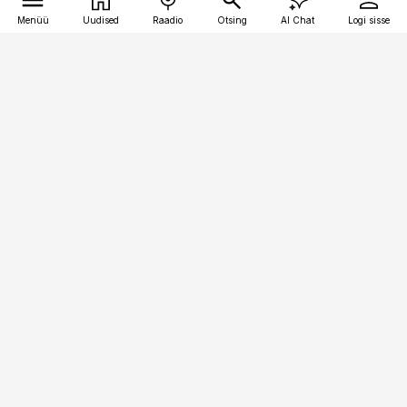
Menüü
Uudised
Raadio
Otsing
AI Chat
Logi sisse
Vana-Lõuna 39/1, 19094 Tallinn
(+372) 667 0111
toostusuudised@toostusuudised.ee
Telli
Reklaam
Firmast
Sisu kasutamisõigused
Ajakirjaniku
eetikakoodeks
Üldtingimused
Privaatsustingimused
Küpsiste poliitika
KKK
Eesti Meediaettevõtete
Eelistuste haldamine
Liit