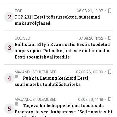
TOP
06.08.26, 13:07
2
TOP 231 | Eesti tööstussektori suuremad
maksuvõlglased
UUDISED
07.08.26, 11:52
Rallistaar Elfyn Evans ostis Eestis toodetud
3
aiapaviljoni. Palmako juht: see on tunnustus
Eesti tootmiskvaliteedile
MAJANDUSTULEMUSED
07.08.26, 08:00
4
Puhk ja Lausing kerkisid Eesti
suurimateks toidutöösturiteks
MAJANDUSTULEMUSED
07.08.26, 14:19
Tugeva käibehüppe teinud tööstusidu
5
Fractory jäi veel kahjumisse. “Selle aasta siht