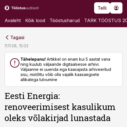
Telli
Avaleht
Kõik lood
Tööstusharud
TARK TÖÖSTUS 2
cebook
cebook
Tagasi
Twitter)
Twitter)
11.11.08, 15:03
kedIn
kedIn
Tähelepanu!
Artikkel on enam kui 5 aastat vana
ning kuulub väljaande digitaalsesse arhiivi.
ail
ail
Väljaanne ei uuenda ega kaasajasta arhiveeritud
sisu, mistõttu võib olla vajalik kaasaegsete
k
k
allikatega tutvumine
Eesti Energia:
renoveerimisest kasulikum
oleks võlakirjad lunastada