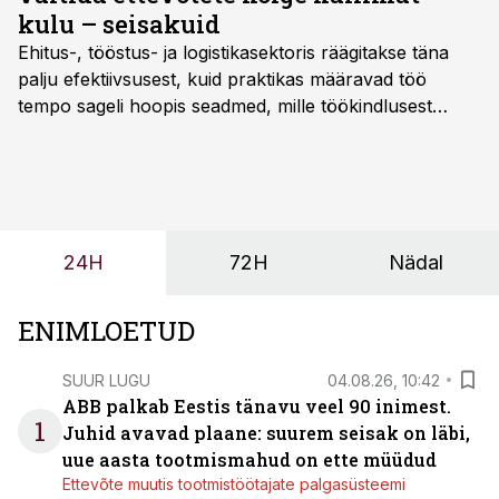
kulu – seisakuid
Ehitus-, tööstus- ja logistikasektoris räägitakse täna
palju efektiivsusest, kuid praktikas määravad töö
tempo sageli hoopis seadmed, mille töökindlusest
sõltub kogu objekti või tootmise sujuvus. Kui tõstuk
seisab, töö katkeb või masin ei vasta töötingimustele,
ei tähenda see ettevõtte jaoks ainult tehnilist
probleemi, vaid otsest rahalist kulu, venivaid tähtaegu
ja suuremaid riske tööohutusele.
24H
72H
Nädal
ENIMLOETUD
SUUR LUGU
04.08.26, 10:42
ABB palkab Eestis tänavu veel 90 inimest.
1
Juhid avavad plaane: suurem seisak on läbi,
uue aasta tootmismahud on ette müüdud
Ettevõte muutis tootmistöötajate palgasüsteemi