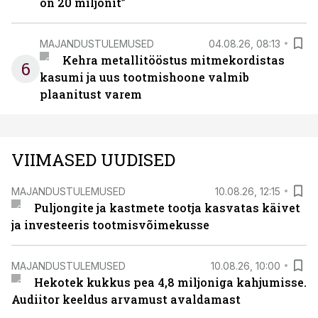
on 20 miljonit”
MAJANDUSTULEMUSED
04.08.26, 08:13
Kehra metallitööstus mitmekordistas
6
kasumi ja uus tootmishoone valmib
plaanitust varem
VIIMASED UUDISED
MAJANDUSTULEMUSED
10.08.26, 12:15
Puljongite ja kastmete tootja kasvatas käivet
ja investeeris tootmisvõimekusse
MAJANDUSTULEMUSED
10.08.26, 10:00
Hekotek kukkus pea 4,8 miljoniga kahjumisse.
Audiitor keeldus arvamust avaldamast