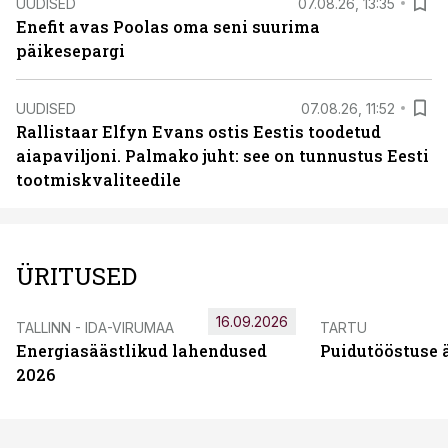
UUDISED
07.08.26, 13:35
Enefit avas Poolas oma seni suurima
päikesepargi
UUDISED
07.08.26, 11:52
Rallistaar Elfyn Evans ostis Eestis toodetud
aiapaviljoni. Palmako juht: see on tunnustus Eesti
tootmiskvaliteedile
ÜRITUSED
16.09.2026
TALLINN - IDA-VIRUMAA
TARTU
Energiasäästlikud lahendused
Puidutööstuse 
2026