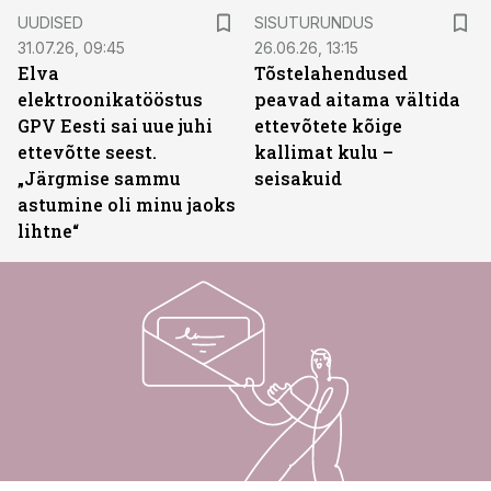
ST
UUDISED
SISUTURUNDUS
31.07.26, 09:45
26.06.26, 13:15
Elva
Tõstelahendused
elektroonikatööstus
peavad aitama vältida
GPV Eesti sai uue juhi
ettevõtete kõige
ettevõtte seest.
kallimat kulu –
„Järgmise sammu
seisakuid
astumine oli minu jaoks
lihtne“