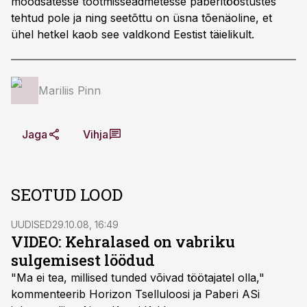
moodsatesse tootmisseadmetesse paberitööstustes
tehtud pole ja ning seetõttu on üsna tõenäoline, et
ühel hetkel kaob see valdkond Eestist täielikult.
Mariliis Pinn
Jaga
Vihja
SEOTUD LOOD
UUDISED
29.10.08, 16:49
VIDEO: Kehralased on vabriku
sulgemisest löödud
"Ma ei tea, millised tunded võivad töötajatel olla,"
kommenteerib Horizon Tselluloosi ja Paberi ASi