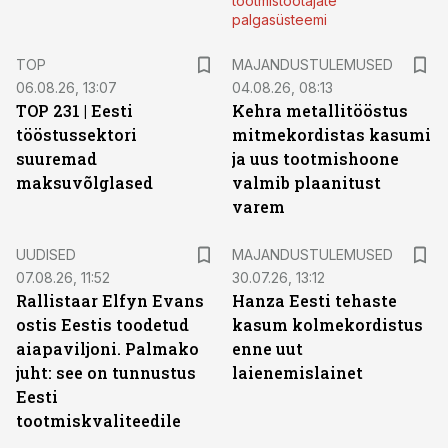
tootmistöötajate
palgasüsteemi
TOP
MAJANDUSTULEMUSED
06.08.26, 13:07
04.08.26, 08:13
TOP 231 | Eesti
Kehra metallitööstus
tööstussektori
mitmekordistas kasumi
suuremad
ja uus tootmishoone
maksuvõlglased
valmib plaanitust
varem
UUDISED
MAJANDUSTULEMUSED
07.08.26, 11:52
30.07.26, 13:12
Rallistaar Elfyn Evans
Hanza Eesti tehaste
ostis Eestis toodetud
kasum kolmekordistus
aiapaviljoni. Palmako
enne uut
juht: see on tunnustus
laienemislainet
Eesti
tootmiskvaliteedile