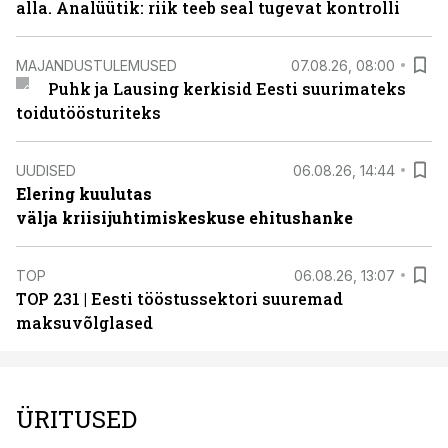
alla. Analüütik: riik teeb seal tugevat kontrolli
MAJANDUSTULEMUSED
07.08.26, 08:00
Puhk ja Lausing kerkisid Eesti suurimateks
toidutöösturiteks
UUDISED
06.08.26, 14:44
Elering kuulutas
välja kriisijuhtimiskeskuse ehitushanke
TOP
06.08.26, 13:07
TOP 231 | Eesti tööstussektori suuremad
maksuvõlglased
ÜRITUSED