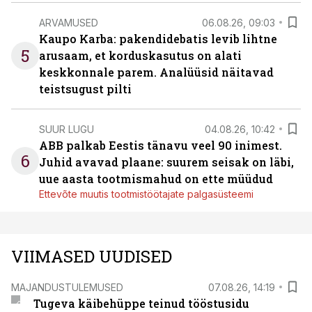
ARVAMUSED
06.08.26, 09:03
Kaupo Karba: pakendidebatis levib lihtne
5
arusaam, et korduskasutus on alati
keskkonnale parem. Analüüsid näitavad
teistsugust pilti
SUUR LUGU
04.08.26, 10:42
ABB palkab Eestis tänavu veel 90 inimest.
6
Juhid avavad plaane: suurem seisak on läbi,
uue aasta tootmismahud on ette müüdud
Ettevõte muutis tootmistöötajate palgasüsteemi
VIIMASED UUDISED
MAJANDUSTULEMUSED
07.08.26, 14:19
Tugeva käibehüppe teinud tööstusidu