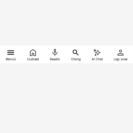
Menüü
Uudised
Raadio
Otsing
AI Chat
Logi sisse
Vana-Lõuna 39/1, 19094 Tallinn
(+372) 667 0111
toostusuudised@toostusuudised.ee
Telli
Reklaam
Firmast