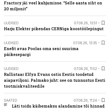
Fractory jäi veel kahjumisse. “Selle aasta siht on
20 miljonit”
UUDISED
07.08.26, 13:51
Harju Elekter pikendas CERNiga koostöölepingut
UUDISED
07.08.26, 13:35
Enefit avas Poolas oma seni suurima
päikesepargi
UUDISED
07.08.26, 11:52
Rallistaar Elfyn Evans ostis Eestis toodetud
aiapaviljoni. Palmako juht: see on tunnustus Eesti
tootmiskvaliteedile
SAATED
07.08.26, 11:24
Läti toidu käibemaksu alandamine tõi hinnad