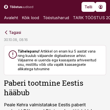
Telli
Avaleht
Kõik lood
Tööstusharud
TARK TÖÖSTUS 2
cebook
cebook
Tagasi
Twitter)
Twitter)
30.10.08, 08:16
kedIn
kedIn
Tähelepanu!
Artikkel on enam kui 5 aastat vana
ning kuulub väljaande digitaalsesse arhiivi.
ail
ail
Väljaanne ei uuenda ega kaasajasta arhiveeritud
sisu, mistõttu võib olla vajalik kaasaegsete
k
k
allikatega tutvumine
Paberi tootmine Eestis
hääbub
Peale Kehra valmistatakse Eestis paberit