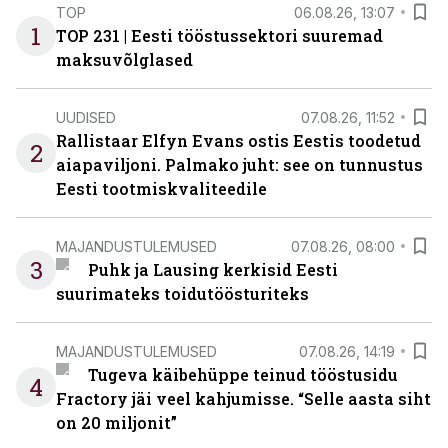
TOP
06.08.26, 13:07
1
TOP 231 | Eesti tööstussektori suuremad
maksuvõlglased
UUDISED
07.08.26, 11:52
Rallistaar Elfyn Evans ostis Eestis toodetud
2
aiapaviljoni. Palmako juht: see on tunnustus
Eesti tootmiskvaliteedile
MAJANDUSTULEMUSED
07.08.26, 08:00
3
Puhk ja Lausing kerkisid Eesti
suurimateks toidutöösturiteks
MAJANDUSTULEMUSED
07.08.26, 14:19
Tugeva käibehüppe teinud tööstusidu
4
Fractory jäi veel kahjumisse. “Selle aasta siht
on 20 miljonit”