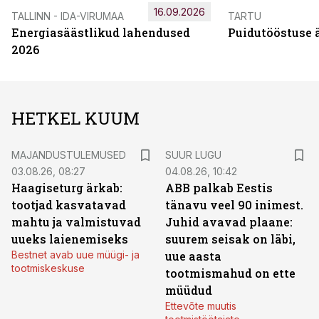
16.09.2026
TALLINN - IDA-VIRUMAA
TARTU
Energiasäästlikud lahendused
Puidutööstuse 
2026
HETKEL KUUM
MAJANDUSTULEMUSED
SUUR LUGU
03.08.26, 08:27
04.08.26, 10:42
Haagiseturg ärkab:
ABB palkab Eestis
tootjad kasvatavad
tänavu veel 90 inimest.
mahtu ja valmistuvad
Juhid avavad plaane:
uueks laienemiseks
suurem seisak on läbi,
Bestnet avab uue müügi- ja
uue aasta
tootmiskeskuse
tootmismahud on ette
müüdud
Ettevõte muutis