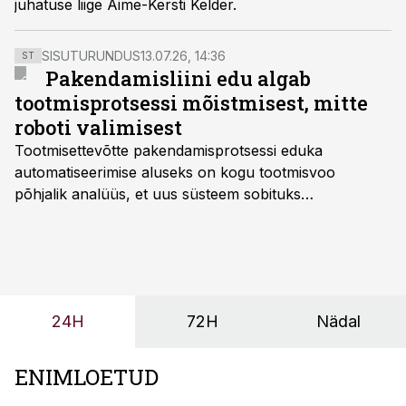
juhatuse liige Aime-Kersti Kelder.
SISUTURUNDUS
13.07.26, 14:36
ST
Pakendamisliini edu algab
tootmisprotsessi mõistmisest, mitte
roboti valimisest
Tootmisettevõtte pakendamisprotsessi eduka
automatiseerimise aluseks on kogu tootmisvoo
põhjalik analüüs, et uus süsteem sobituks
olemasolevasse keskkonda, aitaks vähendada
tööjõuvajadust ning oleks valmis ka ettevõtte
tulevasteks arenguteks. Lihtsalt roboti lisamine
enamasti oodatud tulemust ei too, nendib tootmise ja
tööstuse automatiseerimislahenduste arendaja Smitech
24H
72H
Nädal
OÜ tegevjuht Sander Mitendorf.
ENIMLOETUD