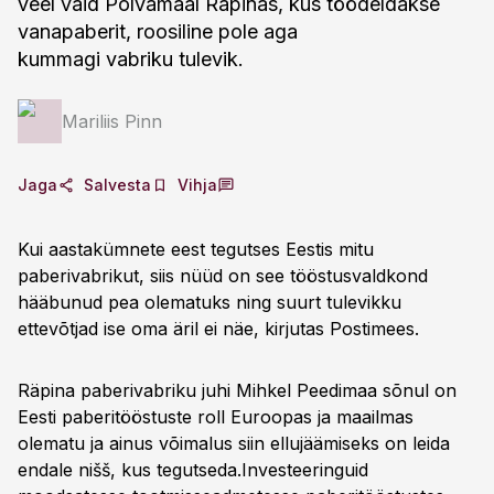
veel vaid Põlvamaal Räpinas, kus töödeldakse
vanapaberit, roosiline pole aga
kummagi vabriku tulevik.
Mariliis Pinn
Jaga
Salvesta
Vihja
Kui aastakümnete eest tegutses Eestis mitu
paberivabrikut, siis nüüd on see tööstusvaldkond
hääbunud pea olematuks ning suurt tulevikku
ettevõtjad ise oma äril ei näe, kirjutas Postimees.
Räpina paberivabriku juhi Mihkel Peedimaa sõnul on
Eesti paberitööstuste roll Euroopas ja maailmas
olematu ja ainus võimalus siin ellujäämiseks on leida
endale nišš, kus tegutseda.Investeeringuid