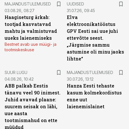
MAJANDUSTULEMUSED
UUDISED
03.08.26, 08:27
31.07.26, 09:45
Haagiseturg ärkab:
Elva
tootjad kasvatavad
elektroonikatööstus
mahtu ja valmistuvad
GPV Eesti sai uue juhi
uueks laienemiseks
ettevõtte seest.
Bestnet avab uue müügi- ja
„Järgmise sammu
tootmiskeskuse
astumine oli minu jaoks
lihtne“
SUUR LUGU
MAJANDUSTULEMUSED
04.08.26, 10:42
30.07.26, 13:12
ABB palkab Eestis
Hanza Eesti tehaste
tänavu veel 90 inimest.
kasum kolmekordistus
Juhid avavad plaane:
enne uut
suurem seisak on läbi,
laienemislainet
uue aasta
tootmismahud on ette
müüdud