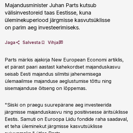
Majandusminister Juhan Parts kutsub
välisinvestoreid taas Eestisse, kuna
üleminekuperiood järgmisse kasvutsüklisse
on parim aeg investeerimiseks.
Jaga
Salvesta
Vihja
Parts märkis ajakirja New European Economi artiklis,
et pärast paari aastast kahekordset majanduskasvu
seisab Eesti majandus silmitsi jahenemisega
ülemaailmse majanduse aeglustumise tõttu ning
sisemajanduse õitseng on lõppemas.
"Siiski on praegu suurepärane aeg investeerida
järgmisse majanduskasvu ning positiivsesse äritsüklisse
Eestis. Samuti on Euroopa Liidu fondide raha saadaval,
et teha üleminekut järgmisse kasvutsüklisse