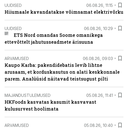
UUDISED
06.08.26, 11:15
Hiiumaale kavandatakse võimsamat elektrivõrku
UUDISED
06.08.26, 10:29
ETS Nord omandas Soome omanikega
ettevõttelt jahutusseadmete ärisuuna
ARVAMUSED
06.08.26, 09:03
Kaupo Karba: pakendidebatis levib lihtne
arusaam, et korduskasutus on alati keskkonnale
parem. Analüüsid näitavad teistsugust pilti
MAJANDUSTULEMUSED
05.08.26, 11:41
HKFoods kasvatas kasumit kasvavast
kulusurvest hoolimata
ARVAMUSED
05.08.26, 10:40