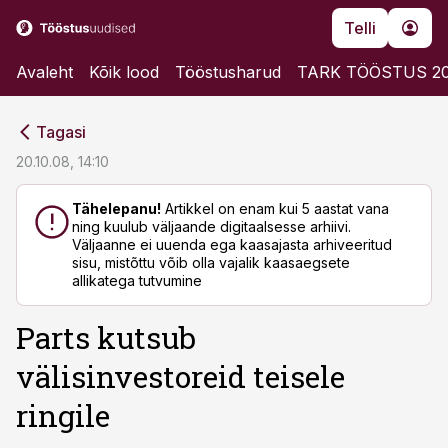
Telli
Avaleht
Kõik lood
Tööstusharud
TARK TÖÖSTUS 2
cebook
cebook
Tagasi
Twitter)
Twitter)
20.10.08, 14:10
kedIn
kedIn
Tähelepanu!
Artikkel on enam kui 5 aastat vana
ning kuulub väljaande digitaalsesse arhiivi.
ail
ail
Väljaanne ei uuenda ega kaasajasta arhiveeritud
sisu, mistõttu võib olla vajalik kaasaegsete
k
k
allikatega tutvumine
Parts kutsub
välisinvestoreid teisele
ringile