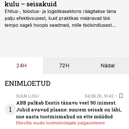
kulu – seisakuid
Ehitus-, tööstus- ja logistikasektoris räägitakse täna
palju efektiivsusest, kuid praktikas määravad töö
tempo sageli hoopis seadmed, mille töökindlusest
sõltub kogu objekti või tootmise sujuvus. Kui tõstuk
seisab, töö katkeb või masin ei vasta töötingimustele,
ei tähenda see ettevõtte jaoks ainult tehnilist
probleemi, vaid otsest rahalist kulu, venivaid tähtaegu
ja suuremaid riske tööohutusele.
24H
72H
Nädal
ENIMLOETUD
SUUR LUGU
04.08.26, 10:42
ABB palkab Eestis tänavu veel 90 inimest.
1
Juhid avavad plaane: suurem seisak on läbi,
uue aasta tootmismahud on ette müüdud
Ettevõte muutis tootmistöötajate palgasüsteemi