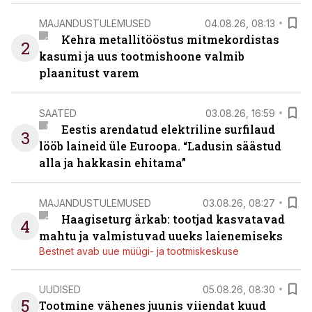
MAJANDUSTULEMUSED
04.08.26, 08:13
Kehra metallitööstus mitmekordistas
2
kasumi ja uus tootmishoone valmib
plaanitust varem
SAATED
03.08.26, 16:59
Eestis arendatud elektriline surfilaud
3
lööb laineid üle Euroopa. “Ladusin säästud
alla ja hakkasin ehitama”
MAJANDUSTULEMUSED
03.08.26, 08:27
Haagiseturg ärkab: tootjad kasvatavad
4
mahtu ja valmistuvad uueks laienemiseks
Bestnet avab uue müügi- ja tootmiskeskuse
UUDISED
05.08.26, 08:30
5
Tootmine vähenes juunis viiendat kuud