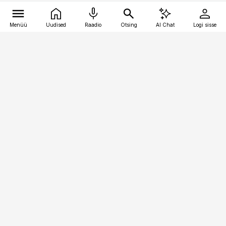
Menüü
Uudised
Raadio
Otsing
AI Chat
Logi sisse
Vana-Lõuna 39/1, 19094 Tallinn
(+372) 667 0111
toostusuudised@toostusuudised.ee
Telli
Reklaam
Firmast
Sisu kasutamisõigused
Ajakirjaniku
eetikakoodeks
Üldtingimused
Privaatsustingimused
Küpsiste poliitika
KKK
Eesti Meediaettevõtete
Eelistuste haldamine