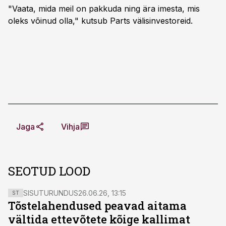
"Vaata, mida meil on pakkuda ning ära imesta, mis
oleks võinud olla," kutsub Parts välisinvestoreid.
Jaga
Vihja
SEOTUD LOOD
SISUTURUNDUS
26.06.26, 13:15
ST
Tõstelahendused peavad aitama
vältida ettevõtete kõige kallimat