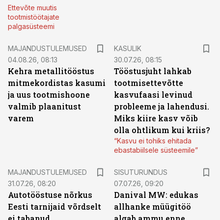
Ettevõte muutis
tootmistöötajate
palgasüsteemi
MAJANDUSTULEMUSED
KASULIK
04.08.26, 08:13
30.07.26, 08:15
Kehra metallitööstus
Tööstusjuht lahkab
mitmekordistas kasumi
tootmisettevõtte
ja uus tootmishoone
kasvufaasi levinud
valmib plaanitust
probleeme ja lahendusi.
varem
Miks kiire kasv võib
olla ohtlikum kui kriis?
“Kasvu ei tohiks ehitada
ebastabiilsele süsteemile”
ST
MAJANDUSTULEMUSED
SISUTURUNDUS
31.07.26, 08:20
07.07.26, 09:20
Autotööstuse nõrkus
Danival MW: edukas
Eesti tarnijaid võrdselt
allhanke müügitöö
ei tabanud
algab ammu enne