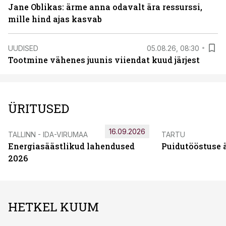
Jane Oblikas: ärme anna odavalt ära ressurssi,
mille hind ajas kasvab
UUDISED
05.08.26, 08:30
Tootmine vähenes juunis viiendat kuud järjest
ÜRITUSED
16.09.2026
TALLINN - IDA-VIRUMAA
TARTU
Energiasäästlikud lahendused
Puidutööstuse 
2026
HETKEL KUUM