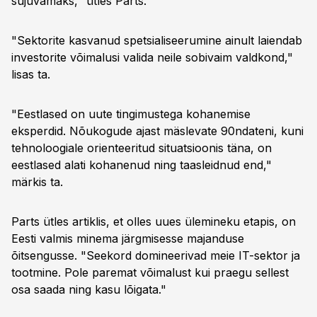
sujuvamaks," ütles Parts.
"Sektorite kasvanud spetsialiseerumine ainult laiendab
investorite võimalusi valida neile sobivaim valdkond,"
lisas ta.
"Eestlased on uute tingimustega kohanemise
eksperdid. Nõukogude ajast mäslevate 90ndateni, kuni
tehnoloogiale orienteeritud situatsioonis täna, on
eestlased alati kohanenud ning taasleidnud end,"
märkis ta.
Parts ütles artiklis, et olles uues ülemineku etapis, on
Eesti valmis minema järgmisesse majanduse
õitsengusse. "Seekord domineerivad meie IT-sektor ja
tootmine. Pole paremat võimalust kui praegu sellest
osa saada ning kasu lõigata."