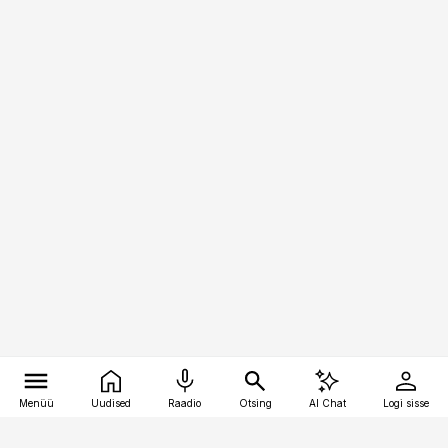
Menüü
Uudised
Raadio
Otsing
AI Chat
Logi sisse