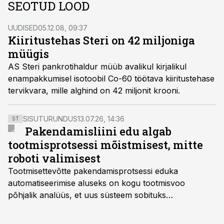
SEOTUD LOOD
UUDISED
05.12.08, 09:37
Kiiritustehas Steri on 42 miljoniga
müügis
AS Steri pankrotihaldur müüb avalikul kirjalikul
enampakkumisel isotoobil Co-60 töötava kiiritustehase
tervikvara, mille alghind on 42 miljonit krooni.
SISUTURUNDUS
13.07.26, 14:36
ST
Pakendamisliini edu algab
tootmisprotsessi mõistmisest, mitte
roboti valimisest
Tootmisettevõtte pakendamisprotsessi eduka
automatiseerimise aluseks on kogu tootmisvoo
põhjalik analüüs, et uus süsteem sobituks
olemasolevasse keskkonda, aitaks vähendada
tööjõuvajadust ning oleks valmis ka ettevõtte