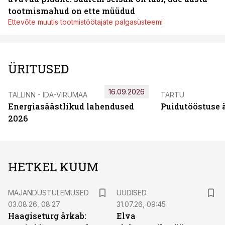
tootmismahud on ette müüdud
Ettevõte muutis tootmistöötajate palgasüsteemi
ÜRITUSED
16.09.2026
TALLINN - IDA-VIRUMAA
TARTU
Energiasäästlikud lahendused
Puidutööstuse 
2026
HETKEL KUUM
MAJANDUSTULEMUSED
UUDISED
03.08.26, 08:27
31.07.26, 09:45
Haagiseturg ärkab:
Elva