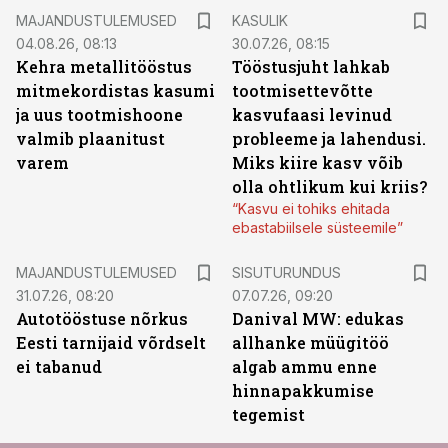
MAJANDUSTULEMUSED
KASULIK
04.08.26, 08:13
30.07.26, 08:15
Kehra metallitööstus
Tööstusjuht lahkab
mitmekordistas kasumi
tootmisettevõtte
ja uus tootmishoone
kasvufaasi levinud
valmib plaanitust
probleeme ja lahendusi.
varem
Miks kiire kasv võib
olla ohtlikum kui kriis?
“Kasvu ei tohiks ehitada
ebastabiilsele süsteemile”
ST
MAJANDUSTULEMUSED
SISUTURUNDUS
31.07.26, 08:20
07.07.26, 09:20
Autotööstuse nõrkus
Danival MW: edukas
Eesti tarnijaid võrdselt
allhanke müügitöö
ei tabanud
algab ammu enne
hinnapakkumise
tegemist