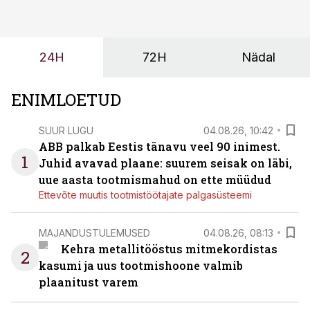
tulevasteks arenguteks. Lihtsalt roboti lisamine
enamasti oodatud tulemust ei too, nendib tootmise ja
tööstuse automatiseerimislahenduste arendaja Smitech
24H
72H
Nädal
OÜ tegevjuht Sander Mitendorf.
ENIMLOETUD
SUUR LUGU
04.08.26, 10:42
ABB palkab Eestis tänavu veel 90 inimest.
1
Juhid avavad plaane: suurem seisak on läbi,
uue aasta tootmismahud on ette müüdud
Ettevõte muutis tootmistöötajate palgasüsteemi
MAJANDUSTULEMUSED
04.08.26, 08:13
Kehra metallitööstus mitmekordistas
2
kasumi ja uus tootmishoone valmib
plaanitust varem