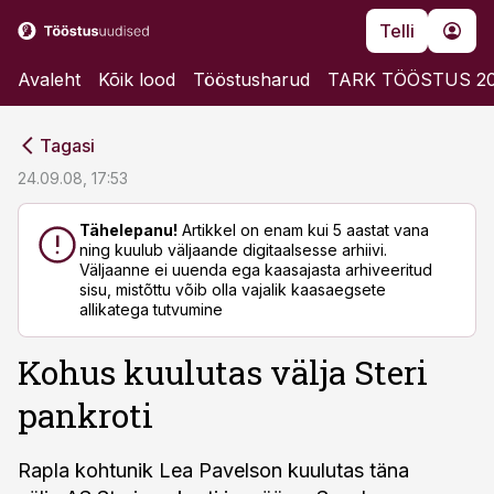
Telli
Avaleht
Kõik lood
Tööstusharud
TARK TÖÖSTUS 2
cebook
cebook
Tagasi
Twitter)
Twitter)
24.09.08, 17:53
kedIn
kedIn
Tähelepanu!
Artikkel on enam kui 5 aastat vana
ning kuulub väljaande digitaalsesse arhiivi.
ail
ail
Väljaanne ei uuenda ega kaasajasta arhiveeritud
sisu, mistõttu võib olla vajalik kaasaegsete
k
k
allikatega tutvumine
Kohus kuulutas välja Steri
pankroti
Rapla kohtunik Lea Pavelson kuulutas täna