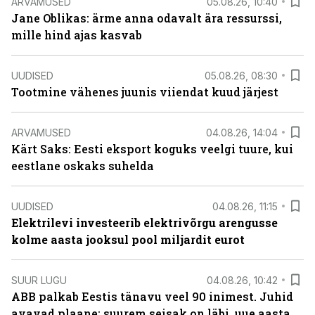
ARVAMUSED
05.08.26, 10:40
Jane Oblikas: ärme anna odavalt ära ressurssi,
mille hind ajas kasvab
UUDISED
05.08.26, 08:30
Tootmine vähenes juunis viiendat kuud järjest
ARVAMUSED
04.08.26, 14:04
Kärt Saks: Eesti eksport koguks veelgi tuure, kui
eestlane oskaks suhelda
UUDISED
04.08.26, 11:15
Elektrilevi investeerib elektrivõrgu arengusse
kolme aasta jooksul pool miljardit eurot
SUUR LUGU
04.08.26, 10:42
ABB palkab Eestis tänavu veel 90 inimest. Juhid
avavad plaane: suurem seisak on läbi, uue aasta