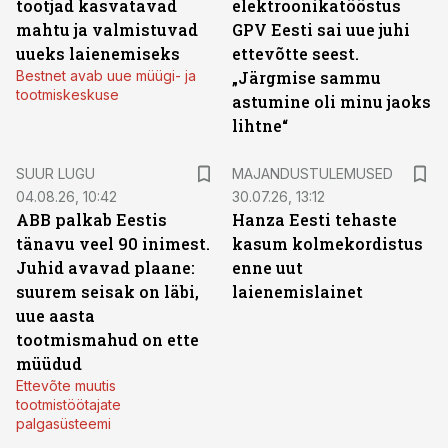
tootjad kasvatavad
elektroonikatööstus
mahtu ja valmistuvad
GPV Eesti sai uue juhi
uueks laienemiseks
ettevõtte seest.
Bestnet avab uue müügi- ja
„Järgmise sammu
tootmiskeskuse
astumine oli minu jaoks
lihtne“
SUUR LUGU
MAJANDUSTULEMUSED
04.08.26, 10:42
30.07.26, 13:12
ABB palkab Eestis
Hanza Eesti tehaste
tänavu veel 90 inimest.
kasum kolmekordistus
Juhid avavad plaane:
enne uut
suurem seisak on läbi,
laienemislainet
uue aasta
tootmismahud on ette
müüdud
Ettevõte muutis
tootmistöötajate
palgasüsteemi