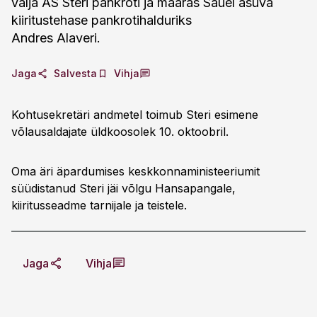
välja AS Steri pankroti ja määras Sauel asuva
kiiritustehase pankrotihalduriks
Andres Alaveri.
Jaga
Salvesta
Vihja
Kohtusekretäri andmetel toimub Steri esimene
võlausaldajate üldkoosolek 10. oktoobril.
Oma äri äpardumises keskkonnaministeeriumit
süüdistanud Steri jäi võlgu Hansapangale,
kiiritusseadme tarnijale ja teistele.
Jaga
Vihja