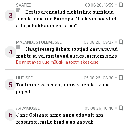
SAATED
03.08.26, 16:59
Eestis arendatud elektriline surfilaud
3
lööb laineid üle Euroopa. “Ladusin säästud
alla ja hakkasin ehitama”
MAJANDUSTULEMUSED
03.08.26, 08:27
Haagiseturg ärkab: tootjad kasvatavad
4
mahtu ja valmistuvad uueks laienemiseks
Bestnet avab uue müügi- ja tootmiskeskuse
UUDISED
05.08.26, 08:30
5
Tootmine vähenes juunis viiendat kuud
järjest
ARVAMUSED
05.08.26, 10:40
6
Jane Oblikas: ärme anna odavalt ära
ressurssi, mille hind ajas kasvab