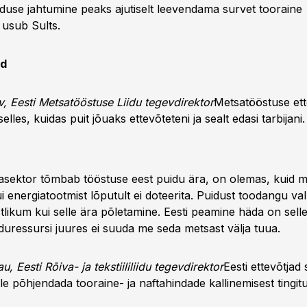
use jahtumine peaks ajutiselt leevendama survet tooraine
 usub Sults.
id
v, Eesti Metsatööstuse Liidu tegevdirektor
Metsatööstuse ett
lles, kuidas puit jõuaks ettevõteteni ja sealt edasi tarbijani.
asektor tõmbab tööstuse eest puidu ära, on olemas, kuid mit
i energiatootmist lõputult ei doteerita. Puidust toodangu v
stlikum kui selle ära põletamine. Eesti peamine häda on selle
iduressursi juures ei suuda me seda metsast välja tuua.
u, Eesti Rõiva- ja tekstiililiidu tegevdirektor
Eesti ettevõtja
e põhjendada tooraine- ja naftahindade kallinemisest tingit