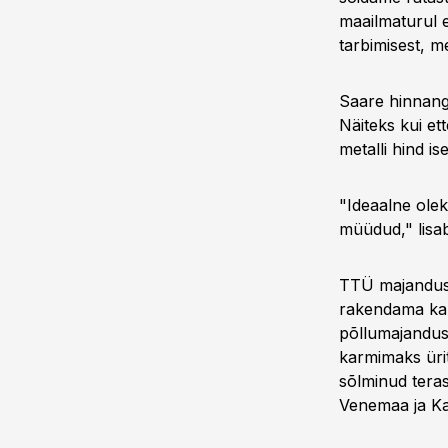
maailmaturul e
tarbimisest, me
Saare hinnang
Näiteks kui ett
metalli hind i
"Ideaalne oleks
müüdud," lisab
TTÜ majanduste
rakendama kaub
põllumajanduss
karmimaks üri
sõlminud tera
Venemaa ja Ka