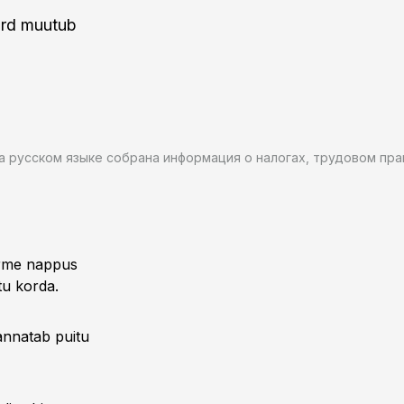
ord muutub
на русском языке собрана информация о налогах, трудовом пр
oorme nappus
tu korda.
kannatab puitu