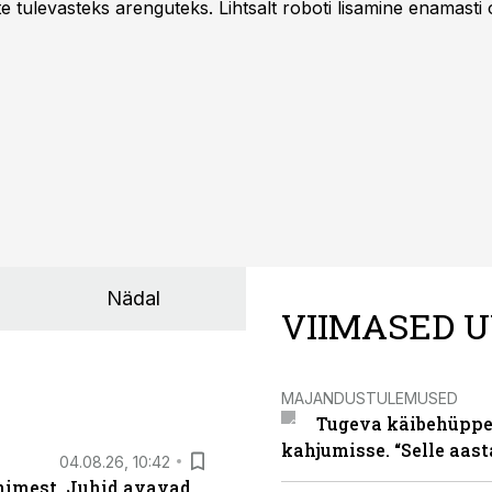
te tulevasteks arenguteks. Lihtsalt roboti lisamine enamasti
a tööstuse automatiseerimislahenduste arendaja Smitech OÜ
Nädal
VIIMASED U
MAJANDUSTULEMUSED
Tugeva käibehüppe 
kahjumisse. “Selle aast
04.08.26, 10:42
inimest. Juhid avavad