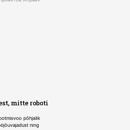
t, mitte roboti
ootmisvoo põhjalik
öjõuvajadust ning