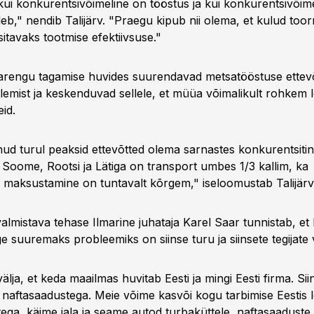
kui konkurentsivõimeline on tööstus ja kui konkurentsivõim
leb," nendib Talijärv. "Praegu kipub nii olema, et kulud to
tavaks tootmise efektiivsuse."
 arengu tagamise huvides suurendavad metsatööstuse ettevõt
lemist ja keskenduvad sellele, et müüa võimalikult rohkem l
id.
ud turul peaksid ettevõtted olema sarnastes konkurentsiti
 Soome, Rootsi ja Lätiga on transport umbes 1/3 kallim, ka
maksustamine on tuntavalt kõrgem," iseloomustab Talijärv
valmistava tehase Ilmarine juhataja Karel Saar tunnistab, et 
ge suuremaks probleemiks on siinse turu ja siinsete tegijate 
älja, et keda maailmas huvitab Eesti ja mingi Eesti firma. Sii
i naftasaadustega. Meie võime kasvõi kogu tarbimise Eestis 
ega, käime jala ja seame autod turbaküttele, naftasaaduste