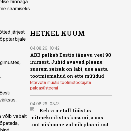
elise hinnaga
orme saamiseks
HETKEL KUUM
ted järjest
õpptarbijale
04.08.26, 10:42
ABB palkab Eestis tänavu veel 90
inimest. Juhid avavad plaane:
ngimustes,
suurem seisak on läbi, uue aasta
tootmismahud on ette müüdud
.
Ettevõte muutis tootmistöötajate
palgasüsteemi
Eesti
väiksus.
04.08.26, 08:13
Kehra metallitööstus
n võib vabalt
mitmekordistas kasumi ja uus
lõpetada,
tootmishoone valmib plaanitust
 hind