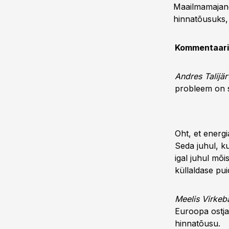
Maailmamajand
hinnatõusuks,
Kommentaar
Andres Talijär
probleem on se
Oht, et energi
Seda juhul, ku
igal juhul mõi
küllaldase pu
Meelis Virkeba
Euroopa ostjal
hinnatõusu.