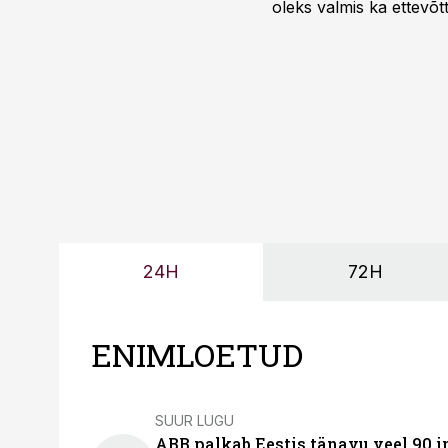
oleks valmis ka ettevõt
too, nendib tootmise j
Mitendorf.
24H
72H
ENIMLOETUD
SUUR LUGU
ABB palkab Eestis tänavu veel 90 