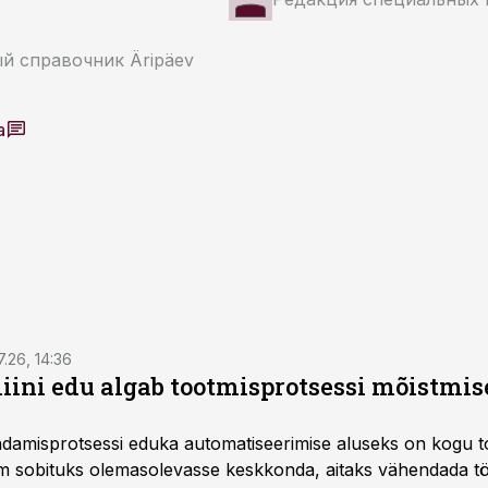
й справочник Äripäev
a
7.26, 14:36
ini edu algab tootmisprotsessi mõistmises
damisprotsessi eduka automatiseerimise aluseks on kogu t
m sobituks olemasolevasse keskkonda, aitaks vähendada tö