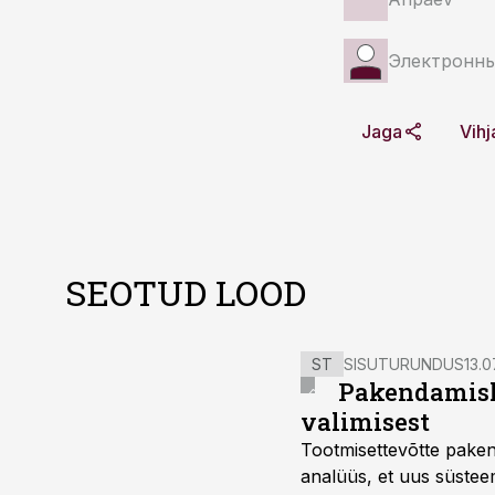
Электронны
Jaga
Vihj
SEOTUD LOOD
ST
SISUTURUNDUS
13.0
Pakendamisli
valimisest
Tootmisettevõtte paken
analüüs, et uus süstee