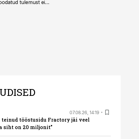
 oodatud tulemust ei
 tegevjuht Sander
UDISED
07.08.26, 14:19
teinud tööstusidu Fractory jäi veel
a siht on 20 miljonit”