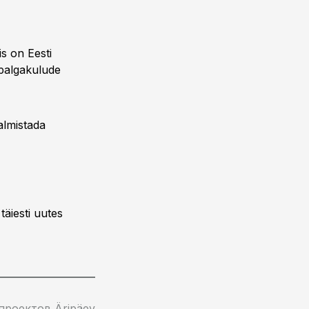
s on Eesti
 palgakulude
almistada
äiesti uutes
проектов Äripäev