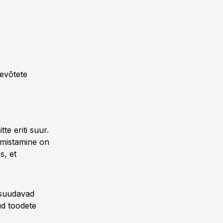
evõtete
te eriti suur.
almistamine on
s, et
d suudavad
ud toodete