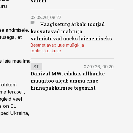
varem
turu
03.08.26, 08:27
Haagiseturg ärkab: tootjad
se andmisele.
kasvatavad mahtu ja
rtusega, et
valmistuvad uueks laienemiseks
Bestnet avab uue müügi- ja
tootmiskeskuse
is laia maailma
ST
07.07.26, 09:20
Danival MW: edukas allhanke
müügitöö algab ammu enne
t rohkem
hinnapakkumise tegemist
ma terase-,
egleid veel
s on EL
pped Ukraina,