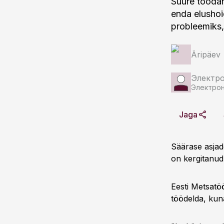
Suure tooda
enda elushoi
probleemiks, 
Äripäev
Электро
Электрон
Jaga
Säärase asjad
on kergitanud 
Eesti Metsatöö
töödelda, kuna