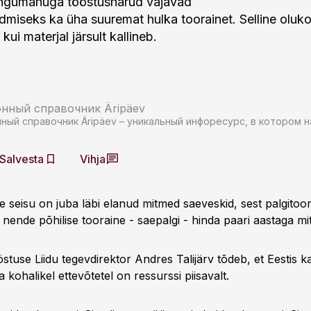
ngumahuga tööstusharud vajavad
dmiseks ka üha suuremat hulka toorainet. Selline oluk
kui materjal järsult kallineb.
нный справочник Äripäev
ный справочник Äripäev – уникальный инфоресурс, в котором 
Salvesta
Vihja
e seisu on juba läbi elanud mitmed saeveskid, sest palgit
nende põhilise tooraine - saepalgi - hinda paari aastaga mi
stuse Liidu tegevdirektor Andres Talijärv tõdeb, et Eestis 
 kohalikel ettevõtetel on ressurssi piisavalt.