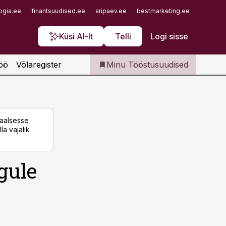
Iseteenindus
ogia.ee
finantsuudised.ee
aripaev.ee
bestmarketing.ee
finantsu
Telli Tööstusuudised
Küsi AI-lt
Telli
Logi sisse
öö
Võlaregister
Minu Tööstusuudised
taalsesse
la vajalik
gule