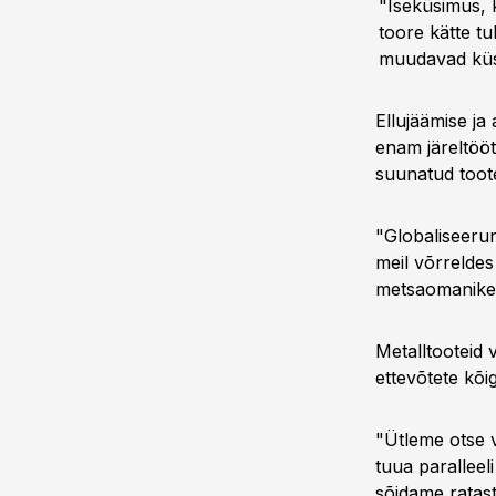
"Iseküsimus, 
toore kätte tu
muudavad küsi
Ellujäämise ja
enam järeltööt
suunatud toote
"Globaliseerun
meil võrreldes
metsaomanike 
Metalltooteid 
ettevõtete kõi
"Ütleme otse v
tuua paralleel
sõidame ratast