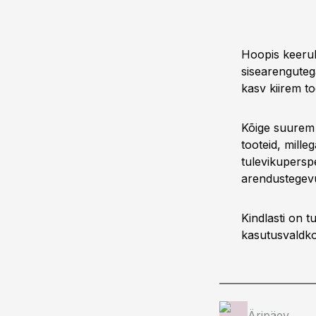
Hoopis keerul
sisearenguteg
kasv kiirem to
Kõige suurem r
tooteid, mille
tulevikuperspe
arendustegev
Kindlasti on 
kasutusvaldk
Äripäev