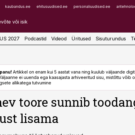
kaubandus.ee
ehitusuudised.ee
personaliuudised.ee
aritehnolo
Infopank
Radar
US 2027
Podcastid
Videod
Üritused
Sisuturundus
T
panu!
Artikkel on enam kui 5 aastat vana ning kuulub väljaande digi
. Väljaanne ei uuenda ega kaasajasta arhiveeritud sisu, mistõttu võib ol
sete allikatega tutvumine
nev toore sunnib toodan
ust lisama