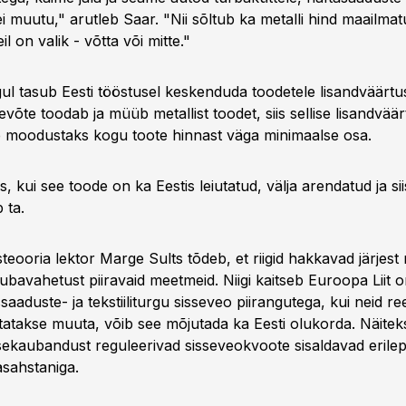
i muutu," arutleb Saar. "Nii sõltub ka metalli hind maailma
il on valik - võtta või mitte."
ul tasub Eesti tööstusel keskenduda toodetele lisandväärtu
evõte toodab ja müüb metallist toodet, siis sellise lisandvää
se moodustaks kogu toote hinnast väga minimaalse osa.
, kui see toode on ka Eestis leiutatud, välja arendatud ja si
 ta.
ooria lektor Marge Sults tõdeb, et riigid hakkavad järjes
avahetust piiravaid meetmeid. Niigi kaitseb Euroopa Liit o
aaduste- ja tekstiiliturgu sisseveo piirangutega, kui neid re
tatakse muuta, võib see mõjutada ka Eesti olukorda. Näitek
sekaubandust reguleerivad sisseveokvoote sisaldavad erile
sahstaniga.