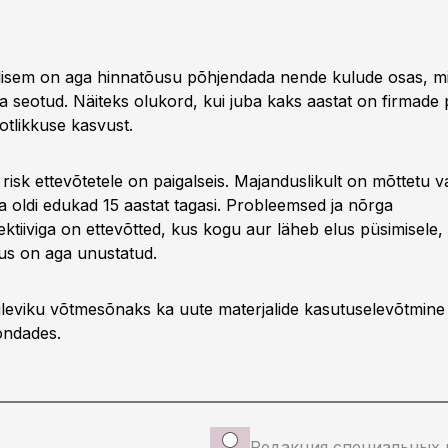
isem on aga hinnatõusu põhjendada nende kulude osas, mi
a seotud. Näiteks olukord, kui juba kaks aastat on firmade
otlikkuse kasvust.
isk ettevõtetele on paigalseis. Majanduslikult on mõttetu v
ga oldi edukad 15 aastat tagasi. Probleemsed ja nõrga
ktiiviga on ettevõtted, kus kogu aur läheb elus püsimisele,
us on aga unustatud.
tuleviku võtmesõnaks ka uute materjalide kasutuselevõtmine t
ondades.
Редакция специальных 