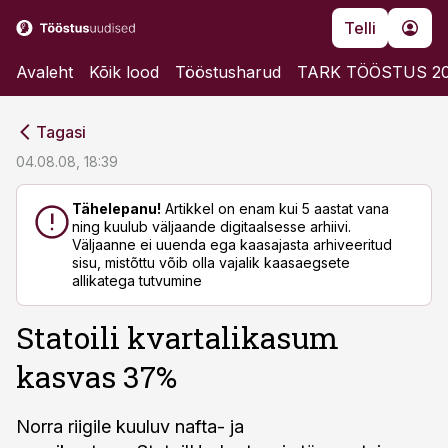
Telli
Avaleht
Kõik lood
Tööstusharud
TARK TÖÖSTUS 2
cebook
cebook
Tagasi
Twitter)
Twitter)
04.08.08, 18:39
kedIn
kedIn
Tähelepanu!
Artikkel on enam kui 5 aastat vana
ning kuulub väljaande digitaalsesse arhiivi.
ail
ail
Väljaanne ei uuenda ega kaasajasta arhiveeritud
sisu, mistõttu võib olla vajalik kaasaegsete
k
k
allikatega tutvumine
Statoili kvartalikasum
kasvas 37%
Norra riigile kuuluv nafta- ja