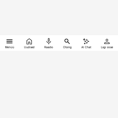
Menüü
Uudised
Raadio
Otsing
AI Chat
Logi sisse
Vana-Lõuna 39/1, 19094 Tallinn
(+372) 667 0111
toostusuudised@toostusuudised.ee
Telli
Reklaam
Firmast