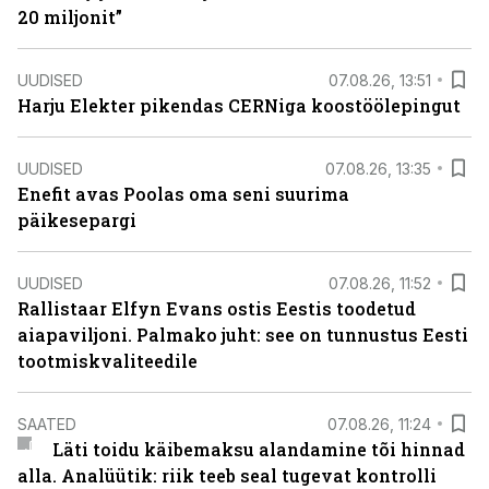
20 miljonit”
UUDISED
07.08.26, 13:51
Harju Elekter pikendas CERNiga koostöölepingut
UUDISED
07.08.26, 13:35
Enefit avas Poolas oma seni suurima
päikesepargi
UUDISED
07.08.26, 11:52
Rallistaar Elfyn Evans ostis Eestis toodetud
aiapaviljoni. Palmako juht: see on tunnustus Eesti
tootmiskvaliteedile
SAATED
07.08.26, 11:24
Läti toidu käibemaksu alandamine tõi hinnad
alla. Analüütik: riik teeb seal tugevat kontrolli