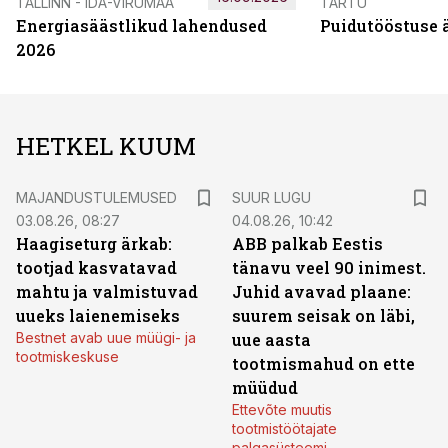
TALLINN - IDA-VIRUMAA
TARTU
Energiasäästlikud lahendused
Puidutööstuse 
2026
HETKEL KUUM
MAJANDUSTULEMUSED
SUUR LUGU
03.08.26, 08:27
04.08.26, 10:42
Haagiseturg ärkab:
ABB palkab Eestis
tootjad kasvatavad
tänavu veel 90 inimest.
mahtu ja valmistuvad
Juhid avavad plaane:
uueks laienemiseks
suurem seisak on läbi,
Bestnet avab uue müügi- ja
uue aasta
tootmiskeskuse
tootmismahud on ette
müüdud
Ettevõte muutis
tootmistöötajate
palgasüsteemi