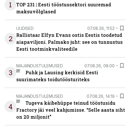
1
TOP 231 | Eesti tööstussektori suuremad
maksuvõlglased
UUDISED
07.08.26, 11:52
Rallistaar Elfyn Evans ostis Eestis toodetud
2
aiapaviljoni. Palmako juht: see on tunnustus
Eesti tootmiskvaliteedile
MAJANDUSTULEMUSED
07.08.26, 08:00
3
Puhk ja Lausing kerkisid Eesti
suurimateks toidutöösturiteks
MAJANDUSTULEMUSED
07.08.26, 14:19
Tugeva käibehüppe teinud tööstusidu
4
Fractory jäi veel kahjumisse. “Selle aasta siht
on 20 miljonit”