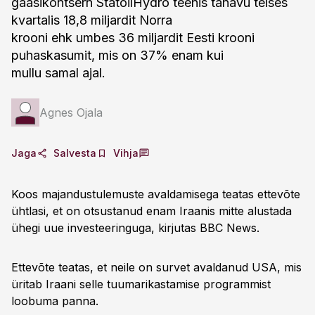
gaasikontsern StatoilHydro teenis tänavu teises
kvartalis 18,8 miljardit Norra
krooni ehk umbes 36 miljardit Eesti krooni
puhaskasumit, mis on 37% enam kui
mullu samal ajal.
Agnes Ojala
Jaga
Salvesta
Vihja
Koos majandustulemuste avaldamisega teatas ettevõte
ühtlasi, et on otsustanud enam Iraanis mitte alustada
ühegi uue investeeringuga, kirjutas BBC News.
Ettevõte teatas, et neile on survet avaldanud USA, mis
üritab Iraani selle tuumarikastamise programmist
loobuma panna.