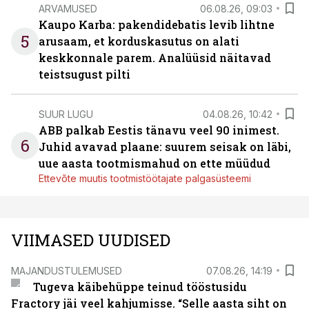
ARVAMUSED
06.08.26, 09:03
Kaupo Karba: pakendidebatis levib lihtne
5
arusaam, et korduskasutus on alati
keskkonnale parem. Analüüsid näitavad
teistsugust pilti
SUUR LUGU
04.08.26, 10:42
ABB palkab Eestis tänavu veel 90 inimest.
6
Juhid avavad plaane: suurem seisak on läbi,
uue aasta tootmismahud on ette müüdud
Ettevõte muutis tootmistöötajate palgasüsteemi
VIIMASED UUDISED
MAJANDUSTULEMUSED
07.08.26, 14:19
Tugeva käibehüppe teinud tööstusidu
Fractory jäi veel kahjumisse. “Selle aasta siht on