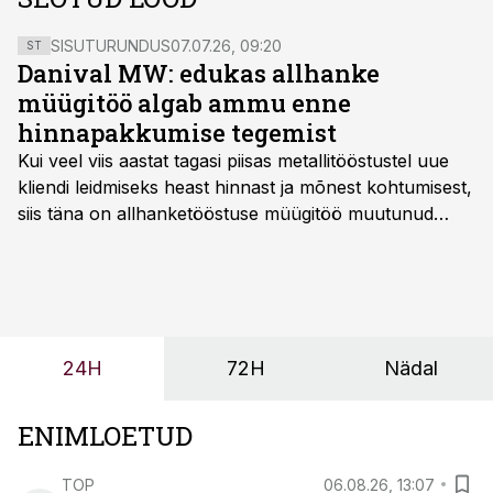
SISUTURUNDUS
07.07.26, 09:20
ST
Danival MW: edukas allhanke
müügitöö algab ammu enne
hinnapakkumise tegemist
Kui veel viis aastat tagasi piisas metallitööstustel uue
kliendi leidmiseks heast hinnast ja mõnest kohtumisest,
siis täna on allhanketööstuse müügitöö muutunud
märksa pikemaks ja süsteemsemaks. Konkurents on
kasvanud, kliendid kaaluvad otsuseid põhjalikumalt
ning partnerit ei valita enam ainult tootmisvõimekuse
või hinnakirja järgi.
24H
72H
Nädal
ENIMLOETUD
TOP
06.08.26, 13:07