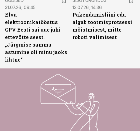
UUDISED
SISUTURUNDUS
31.07.26, 09:45
13.07.26, 14:36
Elva
Pakendamisliini edu
elektroonikatööstus
algab tootmisprotsessi
GPV Eesti sai uue juhi
mõistmisest, mitte
ettevõtte seest.
roboti valimisest
„Järgmise sammu
astumine oli minu jaoks
lihtne“