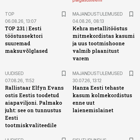
TOP
MAJANDUSTULEMUSED
06.08.26, 13:07
04.08.26, 08:13
TOP 231 | Eesti
Kehra metallitööstus
tööstussektori
mitmekordistas kasumi
suuremad
ja uus tootmishoone
maksuvõlglased
valmib plaanitust
varem
UUDISED
MAJANDUSTULEMUSED
07.08.26, 11:52
30.07.26, 13:12
Rallistaar Elfyn Evans
Hanza Eesti tehaste
ostis Eestis toodetud
kasum kolmekordistus
aiapaviljoni. Palmako
enne uut
juht: see on tunnustus
laienemislainet
Eesti
tootmiskvaliteedile
ST