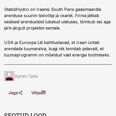
StatoilHydro on Iraanis South Parsi gaasimaardla
arenduse suurim töövõtja ja osanik. Firma jätkab
sealseid arendustöid lubatud ulatuses, tõmbub siis aga
järk-järgult projektist eemale.
USA ja Euroopa Liit kahtlustavad, et Iraan üritab
arendada tuumarelva, kuigi riik kinnitab pidevalt, et
tuumaprogramm on mõeldud vaid energia tootmiseks.
Agnes Ojala
Jaga
Vihja
SEOTUD LOOD