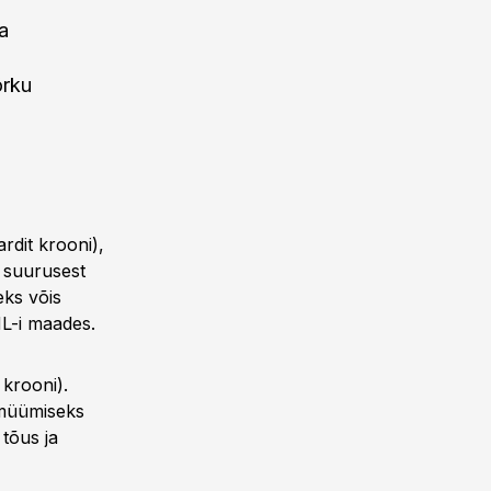
a
õrku
rdit krooni),
) suurusest
eks võis
NL-i maades.
 krooni).
imüümiseks
 tõus ja