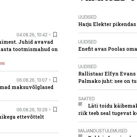
UUDISED
Harju Elekter pikenda
04.08.26, 10:42
inimest. Juhid avavad
UUDISED
Enefit avas Poolas oma
 aasta tootmismahud on
emi
UUDISED
Rallistaar Elfyn Evans 
06.08.26, 13:07
Palmako juht: see on t
uremad maksuvõlglased
SAATED
Läti toidu käibema
06.08.26, 10:29
riik teeb seal tugevat k
kega ettevõttelt
MAJANDUSTULEMUSED