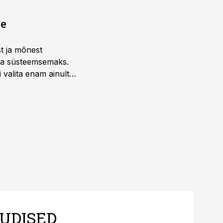
ne
st ja mõnest
 ja süsteemsemaks.
 valita enam ainult
UDISED