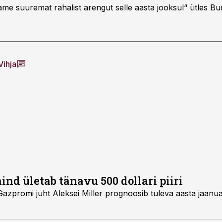
ame suuremat rahalist arengut selle aasta jooksul“ ütles Bu
Vihja
nd ületab tänavu 500 dollari piiri
ognoosib tuleva aasta jaanuariks gaasi hinna tõusu