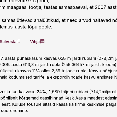
rim ettevõte Gazprom,
im maagaasi tootja, teatas esmaspäeval, et 2007 aast
, samas ütlevad analüütikud, et need arvud näitavad n
lemusi aasta lõpu poole.
Salvesta
Vihja
. aasta puhaskasum kasvas 658 miljardi rublani (278,2milja
006. aasta 613,3 miljardi rubla (259,36457 miljardit krooni
ügitulu kasvas 11% olles 2,39 triljonit rubla. Kasvu põhjus
aid kodumaised tariife ja ekspordihindade kasvu endistes 
vuskulud kasvasid 24%, 1,689 triljoni rublani (714,2miljardit
d põhiliselt kõrgemad gaasihinnad Kesk-Aasia maadest edas
 eest. Kulude tõusule aitasid kaasa ka firma keskmise palga
u suurenemine.