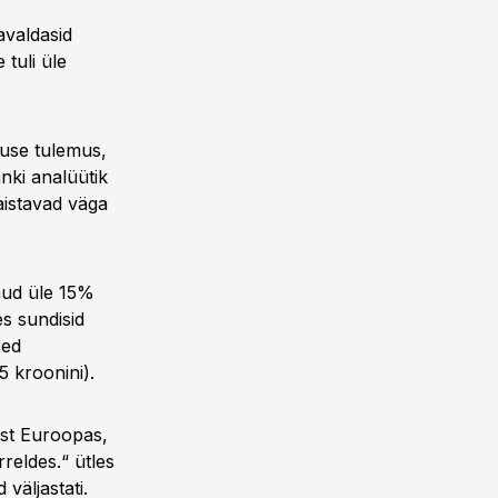
avaldasid
 tuli üle
juse tulemus,
nki analüütik
aistavad väga
anud üle 15%
s sundisid
sed
5 kroonini).
est Euroopas,
eldes.“ ütles
väljastati.