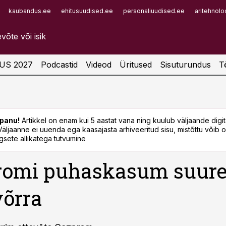
kaubandus.ee
ehitusuudised.ee
personaliuudised.ee
aritehnolo
Infopank
Radar
US 2027
Podcastid
Videod
Üritused
Sisuturundus
T
panu!
Artikkel on enam kui 5 aastat vana ning kuulub väljaande digi
. Väljaanne ei uuenda ega kaasajasta arhiveeritud sisu, mistõttu võib ol
sete allikatega tutvumine
romi puhaskasum suur
võrra