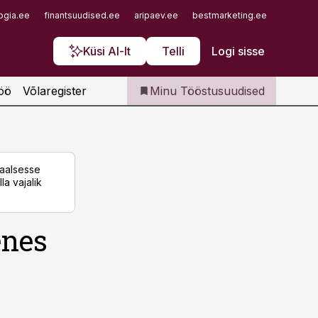
Iseteenindus
ogia.ee
finantsuudised.ee
aripaev.ee
bestmarketing.ee
finantsu
Telli Tööstusuudised
Küsi AI-lt
Telli
Logi sisse
öö
Võlaregister
Minu Tööstusuudised
taalsesse
la vajalik
enes