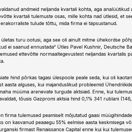
aldanud andmeid neljanda kvartali kohta, aga analüütikud 
võtte kvartali tulemuste osas, mille kohta nad ütlesid, et see
 erakorraliste tulude tõttu, mida firma ei täpsustanud.
letas turu ootusi, aga see oli ainult mitme ühekordse põh
kud ei saanud ennustada“ Ütles Pavel Kushnir, Deutsche Ba
emused ettevõtte normaaltegevustest neljandas kvartalis p
ta.
iate hind põrkas tagasi ülespoole peale seda, kui oli kaot
t aasta alguses, kui majanduslikud probleemid Ühendriikide
d maha müüma arenevate turgude aktsiaid. Enne, kui tulemu
valdati, tõusis Gazpromi aktsia hind 0,1% 341 rublani (146,
t on firma tulemused peamiselt mõjutatud gaasi müügihindad
s on kasvanud peaaegu 55% eelmise aasta keskmisega võrr
rganski firmast Renaissance Capital enne kui kui tulemused 