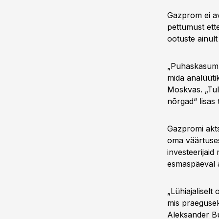
Gazprom ei av
pettumust ette
ootuste ainult
„Puhaskasum ü
mida analüüti
Moskvas. „Tul
nõrgad“ lisas 
Gazpromi akts
oma väärtuses
investeerijai
esmaspäeval a
„Lühiajalisel
mis praegusek
Aleksander Bu