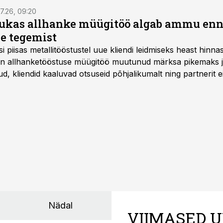
7.26, 09:20
ukas allhanke müügitöö algab ammu en
e tegemist
asi piisas metallitööstustel uue kliendi leidmiseks heast hinna
a on allhanketööstuse müügitöö muutunud märksa pikemaks
 kliendid kaaluvad otsuseid põhjalikumalt ning partnerit ei
nnakirja järgi.
Nädal
VIIMASED U