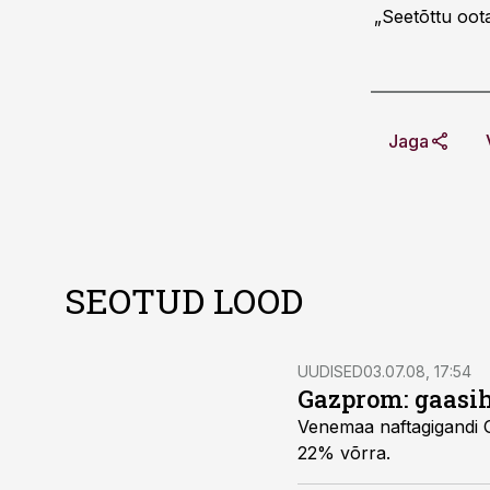
„Seetõttu oot
Jaga
SEOTUD LOOD
UUDISED
03.07.08, 17:54
Gazprom: gaasihi
Venemaa naftagigandi Gazpromi juht Aleksei Miller pr
22% võrra.