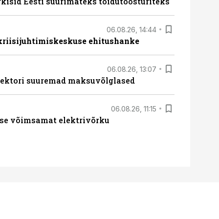
rkisid Eesti suurimateks toidutöösturiteks
06.08.26, 14:44
 kriisijuhtimiskeskuse ehitushanke
06.08.26, 13:07
ssektori suuremad maksuvõlglased
06.08.26, 11:15
se võimsamat elektrivõrku