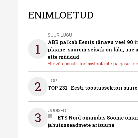
ENIMLOETUD
SUUR LUGU
ABB palkab Eestis tänavu veel 90 
1
plaane: suurem seisak on läbi, uue
ette müüdud
Ettevõte muutis tootmistöötajate palgasüste
TOP
2
TOP 231 | Eesti tööstussektori su
UUDISED
3
ETS Nord omandas Soome omani
jahutusseadmete ärisuuna