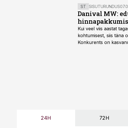
ST
SISUTURUNDUS
07.0
Danival MW: ed
hinnapakkumis
Kui veel viis aastat tag
kohtumisest, siis tän
Konkurents on kasvanud,
tootmisvõimekuse või hi
24H
72H