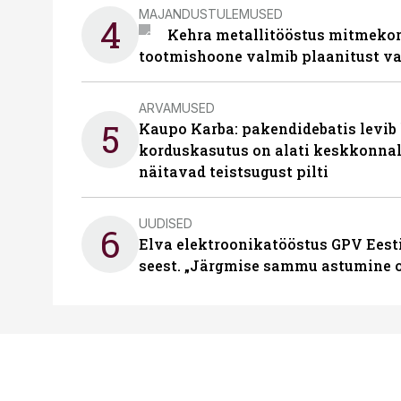
MAJANDUSTULEMUSED
4
Kehra metallitööstus mitmekor
tootmishoone valmib plaanitust v
ARVAMUSED
5
Kaupo Karba: pakendidebatis levib 
korduskasutus on alati keskkonna
näitavad teistsugust pilti
UUDISED
6
Elva elektroonikatööstus GPV Eesti 
seest. „Järgmise sammu astumine ol