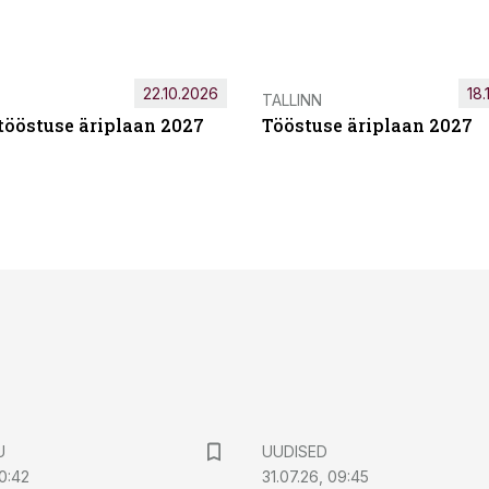
22.10.2026
18.
TALLINN
tööstuse äriplaan 2027
Tööstuse äriplaan 2027
U
UUDISED
0:42
31.07.26, 09:45