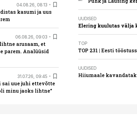
Puhk ja Lausing ke
04.08.26, 08:13
distas kasumi ja uus
UUDISED
arem
Elering kuulutas välja
06.08.26, 09:03
TOP
lihtne arusaam, et
TOP 231 | Eesti tööstu
le parem. Analüüsid
UUDISED
Hiiumaale kavandatak
31.07.26, 09:45
sai uue juhi ettevõtte
i minu jaoks lihtne“