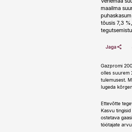
Venemaa suu
maailma suur
puhaskasum
tõusis 7,3 %
tegutsemistu
Jaga
Gazpromi 2007
olles suurem 2
tulemusest. Mü
lugeda kõrgem
Ettevõtte tege
Kasvu tingisi
ostetava gaasi
töötajate arv