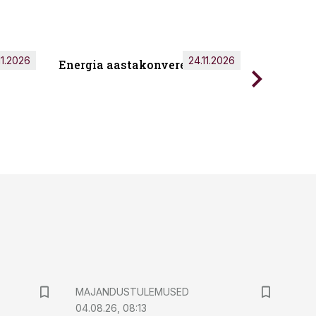
11.2026
24.11.2026
Energia aastakonverents 2026
Tark töö
MAJANDUSTULEMUSED
04.08.26, 08:13