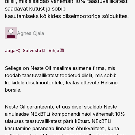
diisli, mis sisaldab vähemalt 10% taastuvallikatest
saadavat kütust ja sobib
kasutamiseks kõikides diiselmootoriga sõidukites.
Agnes Ojala
Jaga
Salvesta
Vihja
Sellega on Neste Oil maailma esimene firma, mis
toodab taastuvallikatest toodetud diislit, mis sobib
kõikidele diiselmootoritele, teatas ettevõte Helsingi
börsile.
Neste Oil garanteerib, et uus diisel sisaldab Neste
ainulaadse NExBTLi komponendi näol vähemalt 10%
ulatuses taastuvallikatest pärit kütust. NExBTLi
kasutamine parandab linnades õhukvaliteeti, kuna