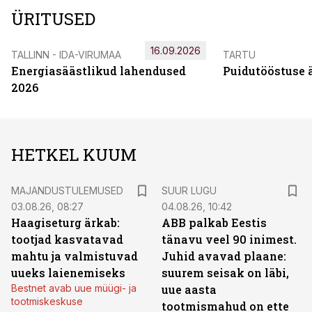
ÜRITUSED
16.09.2026
TALLINN - IDA-VIRUMAA
TARTU
Energiasäästlikud lahendused
Puidutööstuse 
2026
HETKEL KUUM
MAJANDUSTULEMUSED
SUUR LUGU
03.08.26, 08:27
04.08.26, 10:42
Haagiseturg ärkab:
ABB palkab Eestis
tootjad kasvatavad
tänavu veel 90 inimest.
mahtu ja valmistuvad
Juhid avavad plaane:
uueks laienemiseks
suurem seisak on läbi,
Bestnet avab uue müügi- ja
uue aasta
tootmiskeskuse
tootmismahud on ette