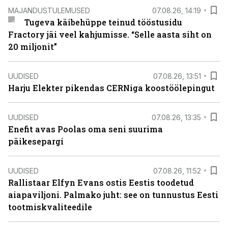
MAJANDUSTULEMUSED
07.08.26, 14:19
Tugeva käibehüppe teinud tööstusidu
Fractory jäi veel kahjumisse. “Selle aasta siht on
20 miljonit”
UUDISED
07.08.26, 13:51
Harju Elekter pikendas CERNiga koostöölepingut
UUDISED
07.08.26, 13:35
Enefit avas Poolas oma seni suurima
päikesepargi
UUDISED
07.08.26, 11:52
Rallistaar Elfyn Evans ostis Eestis toodetud
aiapaviljoni. Palmako juht: see on tunnustus Eesti
tootmiskvaliteedile