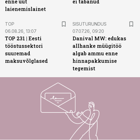
enne uut
ei tabanud
laienemislainet
ST
TOP
SISUTURUNDUS
06.08.26, 13:07
07.07.26, 09:20
TOP 231 | Eesti
Danival MW: edukas
tööstussektori
allhanke müügitöö
suuremad
algab ammu enne
maksuvõlglased
hinnapakkumise
tegemist