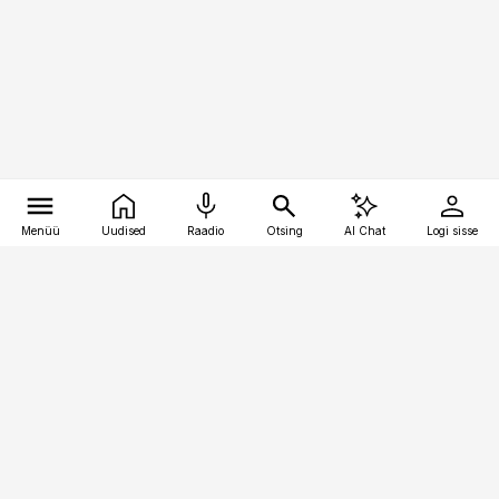
Menüü
Uudised
Raadio
Otsing
AI Chat
Logi sisse
Vana-Lõuna 39/1, 19094 Tallinn
(+372) 667 0111
toostusuudised@toostusuudised.ee
Telli
Reklaam
Firmast