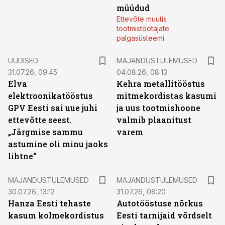
müüdud
Ettevõte muutis
tootmistöötajate
palgasüsteemi
UUDISED
MAJANDUSTULEMUSED
31.07.26, 09:45
04.08.26, 08:13
Elva
Kehra metallitööstus
elektroonikatööstus
mitmekordistas kasumi
GPV Eesti sai uue juhi
ja uus tootmishoone
ettevõtte seest.
valmib plaanitust
„Järgmise sammu
varem
astumine oli minu jaoks
lihtne“
MAJANDUSTULEMUSED
MAJANDUSTULEMUSED
30.07.26, 13:12
31.07.26, 08:20
Hanza Eesti tehaste
Autotööstuse nõrkus
kasum kolmekordistus
Eesti tarnijaid võrdselt