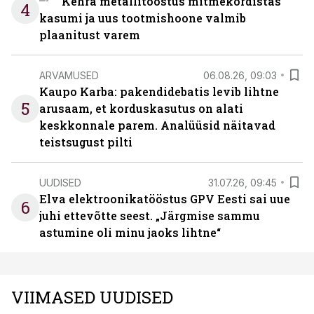
Kehra metallitööstus mitmekordistas
4
kasumi ja uus tootmishoone valmib
plaanitust varem
ARVAMUSED
06.08.26, 09:03
Kaupo Karba: pakendidebatis levib lihtne
5
arusaam, et korduskasutus on alati
keskkonnale parem. Analüüsid näitavad
teistsugust pilti
UUDISED
31.07.26, 09:45
Elva elektroonikatööstus GPV Eesti sai uue
6
juhi ettevõtte seest. „Järgmise sammu
astumine oli minu jaoks lihtne“
VIIMASED UUDISED