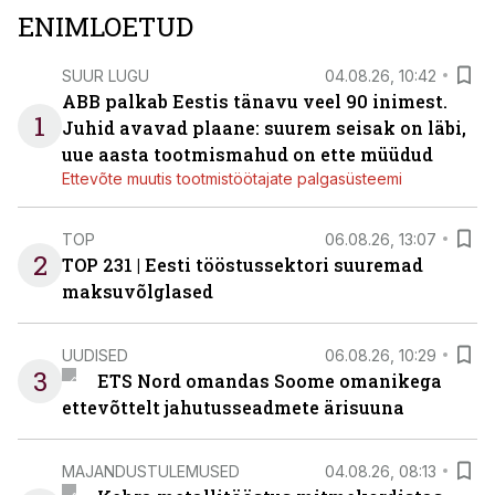
ENIMLOETUD
SUUR LUGU
04.08.26, 10:42
ABB palkab Eestis tänavu veel 90 inimest.
1
Juhid avavad plaane: suurem seisak on läbi,
uue aasta tootmismahud on ette müüdud
Ettevõte muutis tootmistöötajate palgasüsteemi
TOP
06.08.26, 13:07
2
TOP 231 | Eesti tööstussektori suuremad
maksuvõlglased
UUDISED
06.08.26, 10:29
3
ETS Nord omandas Soome omanikega
ettevõttelt jahutusseadmete ärisuuna
MAJANDUSTULEMUSED
04.08.26, 08:13