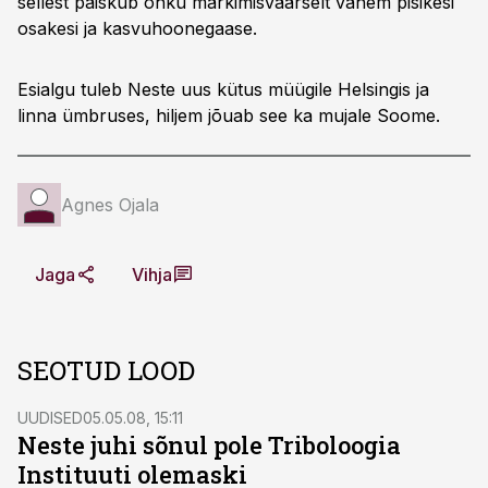
sellest paiskub õhku märkimisväärselt vähem pisikesi
osakesi ja kasvuhoonegaase.
Esialgu tuleb Neste uus kütus müügile Helsingis ja
linna ümbruses, hiljem jõuab see ka mujale Soome.
Agnes Ojala
Jaga
Vihja
SEOTUD LOOD
UUDISED
05.05.08, 15:11
Neste juhi sõnul pole Triboloogia
Instituuti olemaski