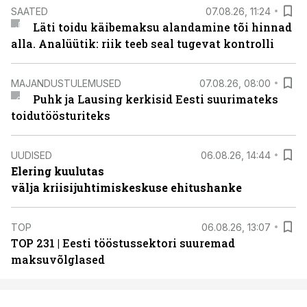
SAATED
07.08.26, 11:24
Läti toidu käibemaksu alandamine tõi hinnad
alla. Analüütik: riik teeb seal tugevat kontrolli
MAJANDUSTULEMUSED
07.08.26, 08:00
Puhk ja Lausing kerkisid Eesti suurimateks
toidutöösturiteks
UUDISED
06.08.26, 14:44
Elering kuulutas
välja kriisijuhtimiskeskuse ehitushanke
TOP
06.08.26, 13:07
TOP 231 | Eesti tööstussektori suuremad
maksuvõlglased