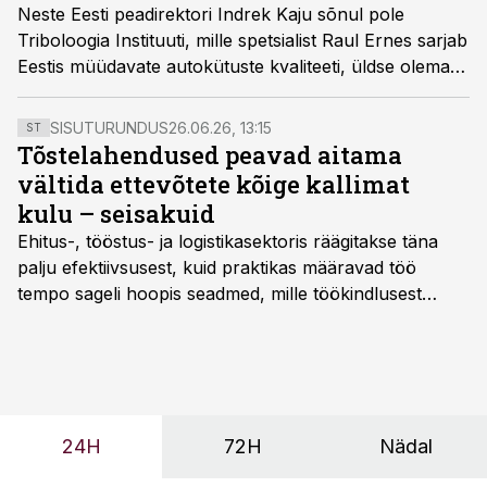
Neste Eesti peadirektori Indrek Kaju sõnul pole
Triboloogia Instituuti, mille spetsialist Raul Ernes sarjab
Eestis müüdavate autokütuste kvaliteeti, üldse olemas,
kirjutas postimees.ee.
SISUTURUNDUS
26.06.26, 13:15
ST
Tõstelahendused peavad aitama
vältida ettevõtete kõige kallimat
kulu – seisakuid
Ehitus-, tööstus- ja logistikasektoris räägitakse täna
palju efektiivsusest, kuid praktikas määravad töö
tempo sageli hoopis seadmed, mille töökindlusest
sõltub kogu objekti või tootmise sujuvus. Kui tõstuk
seisab, töö katkeb või masin ei vasta töötingimustele,
ei tähenda see ettevõtte jaoks ainult tehnilist
probleemi, vaid otsest rahalist kulu, venivaid tähtaegu
ja suuremaid riske tööohutusele.
24H
72H
Nädal