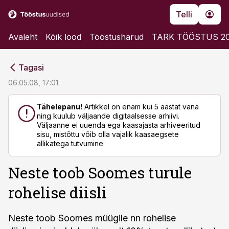
Telli
Avaleht
Kõik lood
Tööstusharud
TARK TÖÖSTUS 2
cebook
cebook
Tagasi
Twitter)
Twitter)
06.05.08, 17:01
kedIn
kedIn
Tähelepanu!
Artikkel on enam kui 5 aastat vana
ning kuulub väljaande digitaalsesse arhiivi.
ail
ail
Väljaanne ei uuenda ega kaasajasta arhiveeritud
sisu, mistõttu võib olla vajalik kaasaegsete
k
k
allikatega tutvumine
Neste toob Soomes turule
rohelise diisli
Neste toob Soomes müügile nn rohelise