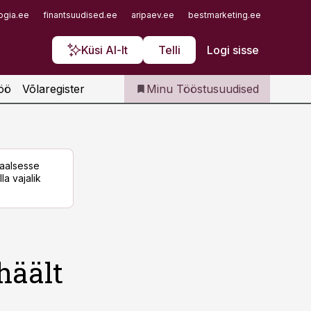
Iseteenindus
ogia.ee
finantsuudised.ee
aripaev.ee
bestmarketing.ee
finantsu
Telli Tööstusuudised
Küsi AI-lt
Telli
Logi sisse
öö
Võlaregister
Minu Tööstusuudised
taalsesse
la vajalik
häält