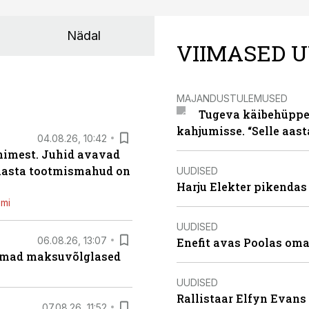
Nädal
VIIMASED U
MAJANDUSTULEMUSED
Tugeva käibehüppe 
kahjumisse. “Selle aast
04.08.26, 10:42
inimest. Juhid avavad
 aasta tootmismahud on
UUDISED
Harju Elekter pikenda
emi
UUDISED
06.08.26, 13:07
Enefit avas Poolas oma
uremad maksuvõlglased
UUDISED
Rallistaar Elfyn Evans 
07.08.26, 11:52