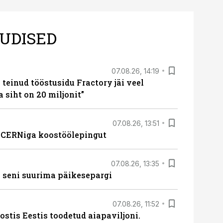
UDISED
07.08.26, 14:19
teinud tööstusidu Fractory jäi veel
a siht on 20 miljonit”
07.08.26, 13:51
s CERNiga koostöölepingut
07.08.26, 13:35
 seni suurima päikesepargi
07.08.26, 11:52
ostis Eestis toodetud aiapaviljoni.