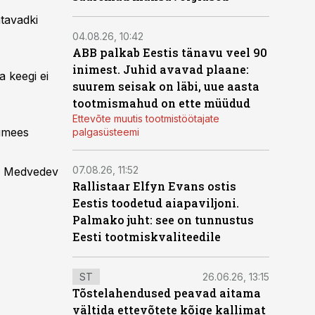
tavadki
04.08.26, 10:42
ABB palkab Eestis tänavu veel 90
inimest. Juhid avavad plaane:
 keegi ei
suurem seisak on läbi, uue aasta
tootmismahud on ette müüdud
Ettevõte muutis tootmistöötajate
timees
palgasüsteemi
07.08.26, 11:52
us Medvedev
Rallistaar Elfyn Evans ostis
Eestis toodetud aiapaviljoni.
Palmako juht: see on tunnustus
Eesti tootmiskvaliteedile
ST
26.06.26, 13:15
Tõstelahendused peavad aitama
vältida ettevõtete kõige kallimat