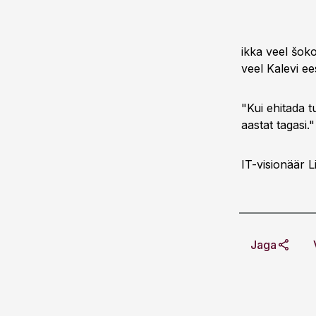
ikka veel šoko
veel Kalevi e
"Kui ehitada 
aastat tagasi."
IT-visionäär L
Jaga