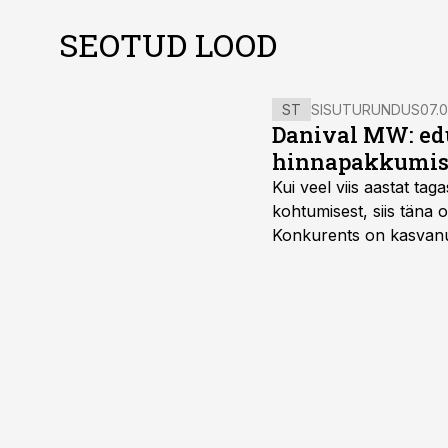
SEOTUD LOOD
ST
SISUTURUNDUS
07.0
Danival MW: ed
hinnapakkumis
Kui veel viis aastat tag
kohtumisest, siis tän
Konkurents on kasvanud,
tootmisvõimekuse või hi