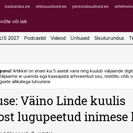
kaubandus.ee
ehitusuudised.ee
personaliuudised.ee
aritehnolo
Infopank
Radar
US 2027
Podcastid
Videod
Üritused
Sisuturundus
T
panu!
Artikkel on enam kui 5 aastat vana ning kuulub väljaande digi
. Väljaanne ei uuenda ega kaasajasta arhiveeritud sisu, mistõttu võib ol
sete allikatega tutvumine
use: Väino Linde kuulis
ost lugupeetud inimese 