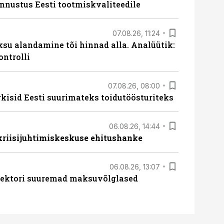
unnustus Eesti tootmiskvaliteedile
07.08.26, 11:24
ksu alandamine tõi hinnad alla. Analüütik:
ontrolli
07.08.26, 08:00
rkisid Eesti suurimateks toidutöösturiteks
06.08.26, 14:44
 kriisijuhtimiskeskuse ehitushanke
06.08.26, 13:07
ssektori suuremad maksuvõlglased