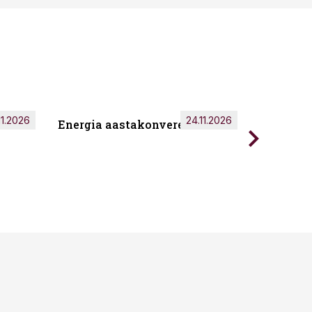
11.2026
24.11.2026
Energia aastakonverents 2026
Tark töö