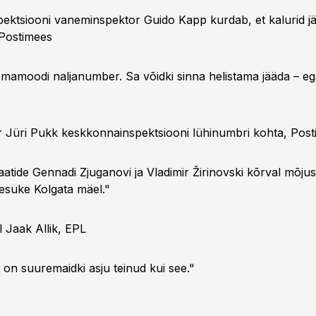
ektsiooni vaneminspektor Guido Kapp kurdab, et kalurid jä
 Postimees
mamoodi naljanumber. Sa võidki sinna helistama jääda – ega
r Jüri Pukk keskkonnainspektsiooni lühinumbri kohta, Pos
aatide Gennadi Zjuganovi ja Vladimir Žirinovski kõrval mõj
eesuke Kolgata mäel."
l Jaak Allik, EPL
on suuremaidki asju teinud kui see."