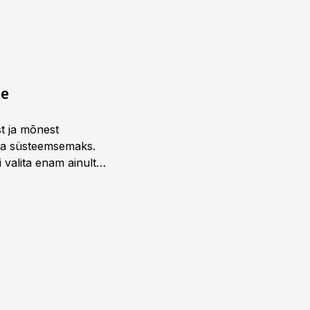
ne
st ja mõnest
 ja süsteemsemaks.
 valita enam ainult