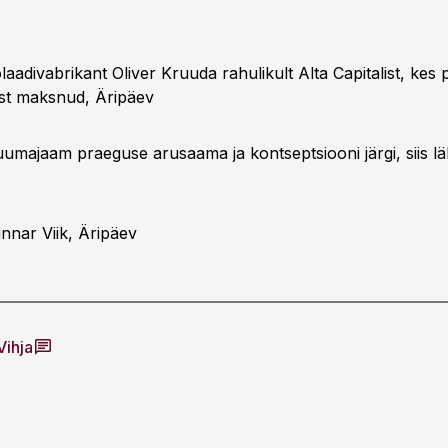
laadivabrikant Oliver Kruuda rahulikult Alta Capitalist, kes p
est maksnud, Äripäev
tuumajaam praeguse arusaama ja kontseptsiooni järgi, siis l
innar Viik, Äripäev
Vihja