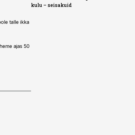
kulu – seisakuid
ole talle ikka
äheme ajas 50