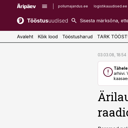
pollumajandus.ee
logistikauudised.ee
kaubandus.ee
imelineajalugu.ee
kinnisvarauudised.ee
imelineteadus.ee
Avaleht
Kõik lood
Tööstusharud
TARK TÖÖST
cebook
cebook
03.03.08, 18:54
Twitter)
Twitter)
Tähele
kedIn
kedIn
arhiivi
kaasaeg
ail
ail
Ärila
k
k
raadi