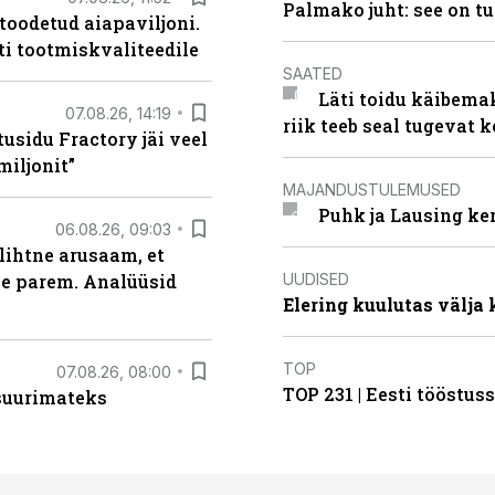
Palmako juht: see on t
 toodetud aiapaviljoni.
ti tootmiskvaliteedile
SAATED
Läti toidu käibema
07.08.26, 14:19
riik teeb seal tugevat k
usidu Fractory jäi veel
miljonit”
MAJANDUSTULEMUSED
Puhk ja Lausing ke
06.08.26, 09:03
lihtne arusaam, et
UUDISED
le parem. Analüüsid
Elering kuulutas välja
TOP
07.08.26, 08:00
TOP 231 | Eesti tööstu
 suurimateks