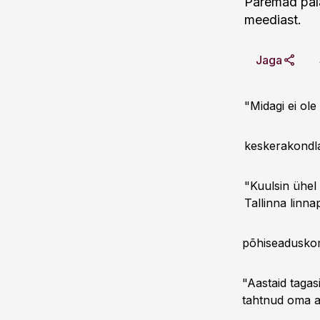
Paremad pala
meediast.
Jaga
"Midagi ei ole
keskerakondla
"Kuulsin ühel 
Tallinna linna
põhiseaduskom
"Aastaid tagasi
tahtnud oma ai