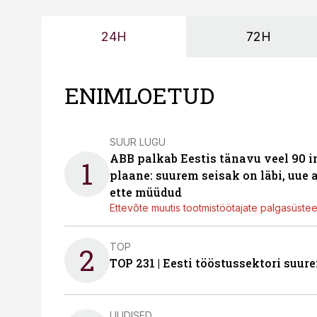
24H
72H
ENIMLOETUD
SUUR LUGU
ABB palkab Eestis tänavu veel 90 
1
plaane: suurem seisak on läbi, uue
ette müüdud
Ettevõte muutis tootmistöötajate palgasüste
TOP
2
TOP 231 | Eesti tööstussektori su
UUDISED