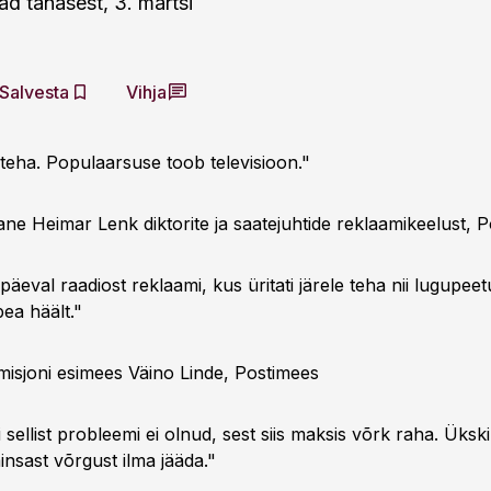
d tänasest, 3. märtsi
Salvesta
Vihja
 teha. Populaarsuse toob televisioon."
ne Heimar Lenk diktorite ja saatejuhtide reklaamikeelust, 
päeval raadiost reklaami, kus üritati järele teha nii lugupee
pea häält."
isjoni esimees Väino Linde, Postimees
 sellist probleemi ei olnud, sest siis maksis võrk raha. Ükski
nsast võrgust ilma jääda."