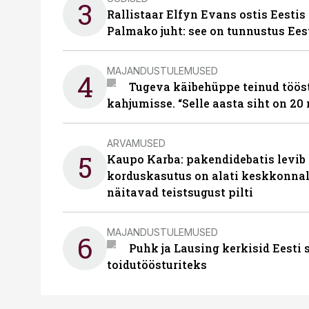
3
Rallistaar Elfyn Evans ostis Eestis
Palmako juht: see on tunnustus Ees
MAJANDUSTULEMUSED
4
Tugeva käibehüppe teinud tööst
kahjumisse. “Selle aasta siht on 20 
ARVAMUSED
5
Kaupo Karba: pakendidebatis levib 
korduskasutus on alati keskkonna
näitavad teistsugust pilti
MAJANDUSTULEMUSED
6
Puhk ja Lausing kerkisid Eesti
toidutöösturiteks