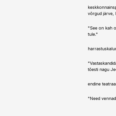
keskkonnainsp
võrgud järve,
"See on kah o
tule."
harrastuskalu
"Vastaskandid
tõesti nagu J
endine teatraa
"Need vennad 