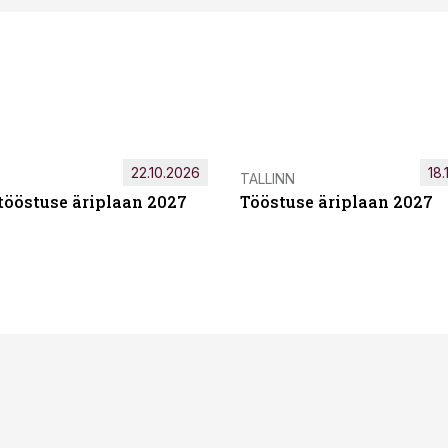
22.10.2026
18.
TALLINN
tööstuse äriplaan 2027
Tööstuse äriplaan 2027