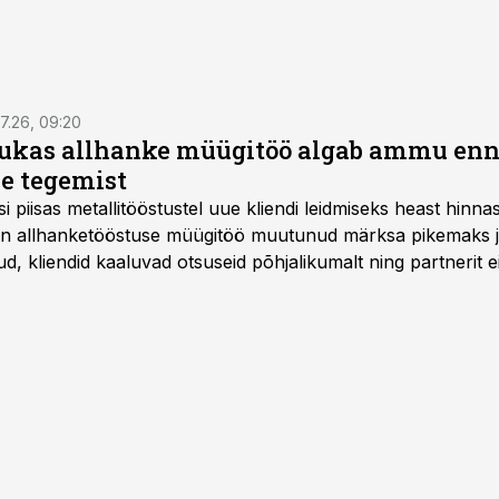
7.26, 09:20
ukas allhanke müügitöö algab ammu en
e tegemist
asi piisas metallitööstustel uue kliendi leidmiseks heast hinna
a on allhanketööstuse müügitöö muutunud märksa pikemaks
 kliendid kaaluvad otsuseid põhjalikumalt ning partnerit ei
nnakirja järgi.