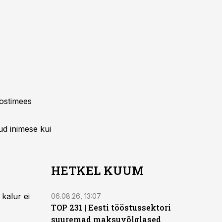
Postimees
tud inimese kui
HETKEL KUUM
 kalur ei
06.08.26, 13:07
TOP 231 | Eesti tööstussektori
suuremad maksuvõlglased