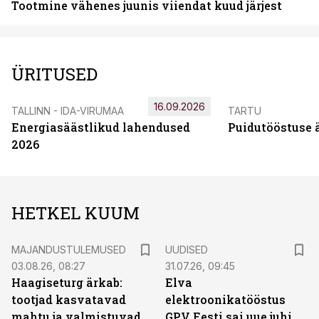
Tootmine vähenes juunis viiendat kuud järjest
ÜRITUSED
16.09.2026
TALLINN - IDA-VIRUMAA
TARTU
Energiasäästlikud lahendused
Puidutööstuse 
2026
HETKEL KUUM
MAJANDUSTULEMUSED
UUDISED
03.08.26, 08:27
31.07.26, 09:45
Haagiseturg ärkab:
Elva
tootjad kasvatavad
elektroonikatööstus
mahtu ja valmistuvad
GPV Eesti sai uue juhi