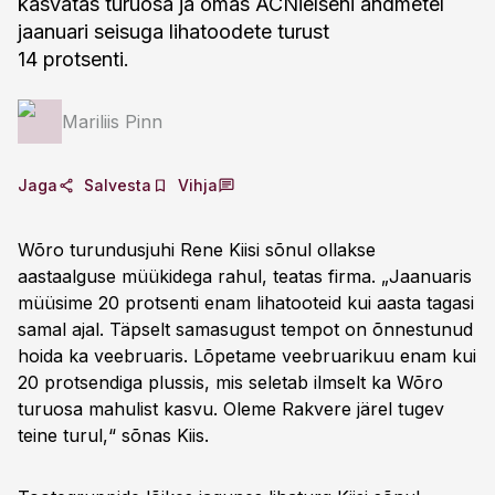
kasvatas turuosa ja omas ACNielseni andmetel
jaanuari seisuga lihatoodete turust
14 protsenti.
Mariliis Pinn
Jaga
Salvesta
Vihja
Wõro turundusjuhi Rene Kiisi sõnul ollakse
aastaalguse müükidega rahul, teatas firma. „Jaanuaris
müüsime 20 protsenti enam lihatooteid kui aasta tagasi
samal ajal. Täpselt samasugust tempot on õnnestunud
hoida ka veebruaris. Lõpetame veebruarikuu enam kui
20 protsendiga plussis, mis seletab ilmselt ka Wõro
turuosa mahulist kasvu. Oleme Rakvere järel tugev
teine turul,“ sõnas Kiis.