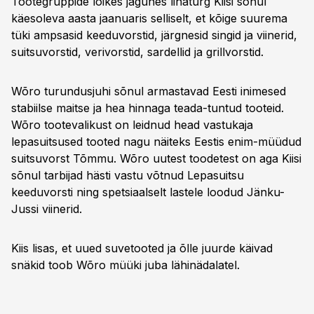
Tootegruppide lõikes jagunes lihaturg Kiisi sõnul
käesoleva aasta jaanuaris selliselt, et kõige suurema
tüki ampsasid keeduvorstid, järgnesid singid ja viinerid,
suitsuvorstid, verivorstid, sardellid ja grillvorstid.
Wõro turundusjuhi sõnul armastavad Eesti inimesed
stabiilse maitse ja hea hinnaga teada-tuntud tooteid.
Wõro tootevalikust on leidnud head vastukaja
lepasuitsused tooted nagu näiteks Eestis enim-müüdud
suitsuvorst Tõmmu. Wõro uutest toodetest on aga Kiisi
sõnul tarbijad hästi vastu võtnud Lepasuitsu
keeduvorsti ning spetsiaalselt lastele loodud Jänku-
Jussi viinerid.
Kiis lisas, et uued suvetooted ja õlle juurde käivad
snäkid toob Wõro müüki juba lähinädalatel.