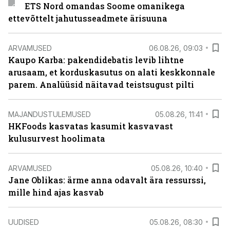
ETS Nord omandas Soome omanikega
ettevõttelt jahutusseadmete ärisuuna
ARVAMUSED
06.08.26, 09:03
Kaupo Karba: pakendidebatis levib lihtne
arusaam, et korduskasutus on alati keskkonnale
parem. Analüüsid näitavad teistsugust pilti
MAJANDUSTULEMUSED
05.08.26, 11:41
HKFoods kasvatas kasumit kasvavast
kulusurvest hoolimata
ARVAMUSED
05.08.26, 10:40
Jane Oblikas: ärme anna odavalt ära ressurssi,
mille hind ajas kasvab
UUDISED
05.08.26, 08:30