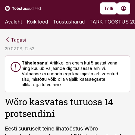
Telli
Avaleht
Kõik lood
Tööstusharud
TARK TÖÖSTUS 2
cebook
cebook
Tagasi
Twitter)
Twitter)
29.02.08, 12:52
kedIn
kedIn
Tähelepanu!
Artikkel on enam kui 5 aastat vana
ning kuulub väljaande digitaalsesse arhiivi.
ail
ail
Väljaanne ei uuenda ega kaasajasta arhiveeritud
sisu, mistõttu võib olla vajalik kaasaegsete
k
k
allikatega tutvumine
Wõro kasvatas turuosa 14
protsendini
Eesti suuruselt teine lihatööstus Wõro