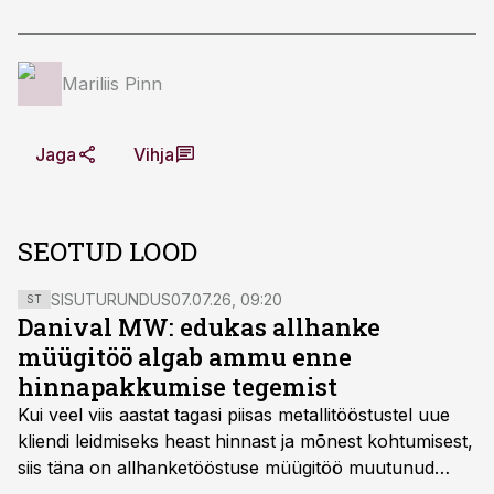
Mariliis Pinn
Jaga
Vihja
SEOTUD LOOD
SISUTURUNDUS
07.07.26, 09:20
ST
Danival MW: edukas allhanke
müügitöö algab ammu enne
hinnapakkumise tegemist
Kui veel viis aastat tagasi piisas metallitööstustel uue
kliendi leidmiseks heast hinnast ja mõnest kohtumisest,
siis täna on allhanketööstuse müügitöö muutunud