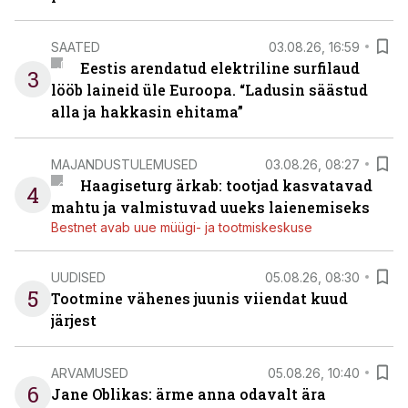
SAATED
03.08.26, 16:59
Eestis arendatud elektriline surfilaud
3
lööb laineid üle Euroopa. “Ladusin säästud
alla ja hakkasin ehitama”
MAJANDUSTULEMUSED
03.08.26, 08:27
Haagiseturg ärkab: tootjad kasvatavad
4
mahtu ja valmistuvad uueks laienemiseks
Bestnet avab uue müügi- ja tootmiskeskuse
UUDISED
05.08.26, 08:30
5
Tootmine vähenes juunis viiendat kuud
järjest
ARVAMUSED
05.08.26, 10:40
6
Jane Oblikas: ärme anna odavalt ära