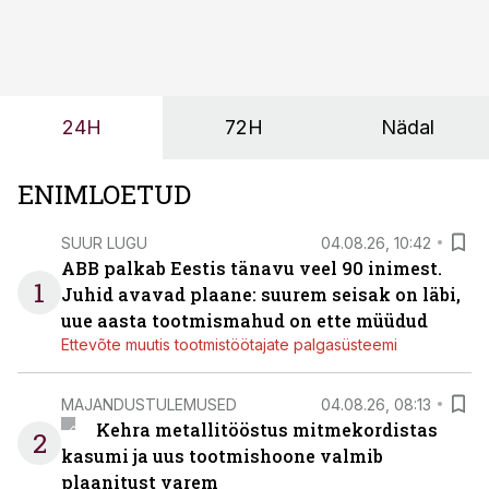
märksa pikemaks ja süsteemsemaks. Konkurents on
kasvanud, kliendid kaaluvad otsuseid põhjalikumalt
ning partnerit ei valita enam ainult tootmisvõimekuse
või hinnakirja järgi.
24H
72H
Nädal
ENIMLOETUD
SUUR LUGU
04.08.26, 10:42
ABB palkab Eestis tänavu veel 90 inimest.
1
Juhid avavad plaane: suurem seisak on läbi,
uue aasta tootmismahud on ette müüdud
Ettevõte muutis tootmistöötajate palgasüsteemi
MAJANDUSTULEMUSED
04.08.26, 08:13
Kehra metallitööstus mitmekordistas
2
kasumi ja uus tootmishoone valmib
plaanitust varem