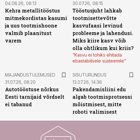
04.08.26, 08:13
30.07.26, 08:15
Kehra metallitööstus
Tööstusjuht lahkab
mitmekordistas kasumi
tootmisettevõtte
ja uus tootmishoone
kasvufaasi levinud
valmib plaanitust
probleeme ja lahendusi.
varem
Miks kiire kasv võib
olla ohtlikum kui kriis?
“Kasvu ei tohiks ehitada
ebastabiilsele süsteemile”
ST
MAJANDUSTULEMUSED
SISUTURUNDUS
31.07.26, 08:20
13.07.26, 14:36
Autotööstuse nõrkus
Pakendamisliini edu
Eesti tarnijaid võrdselt
algab tootmisprotsessi
ei tabanud
mõistmisest, mitte
roboti valimisest