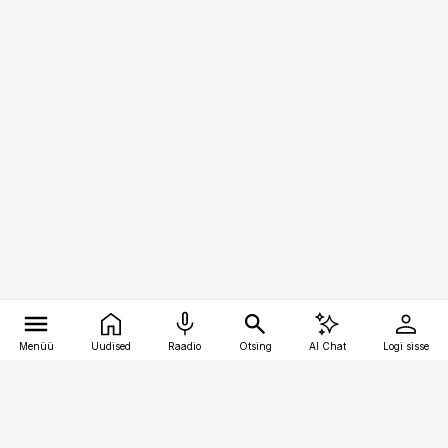
Menüü
Uudised
Raadio
Otsing
AI Chat
Logi sisse
Vana-Lõuna 39/1, 19094 Tallinn