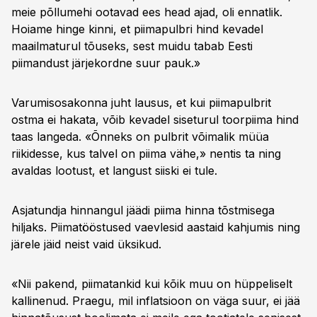
meie põllumehi ootavad ees head ajad, oli ennatlik.
Hoiame hinge kinni, et piimapulbri hind kevadel
maailmaturul tõuseks, sest muidu tabab Eesti
piimandust järjekordne suur pauk.»
Varumisosakonna juht lausus, et kui piimapulbrit
ostma ei hakata, võib kevadel siseturul toorpiima hind
taas langeda. «Õnneks on pulbrit võimalik müüa
riikidesse, kus talvel on piima vähe,» nentis ta ning
avaldas lootust, et langust siiski ei tule.
Asjatundja hinnangul jäädi piima hinna tõstmisega
hiljaks. Piimatööstused vaevlesid aastaid kahjumis ning
järele jäid neist vaid üksikud.
«Nii pakend, piimatankid kui kõik muu on hüppeliselt
kallinenud. Praegu, mil inflatsioon on väga suur, ei jää