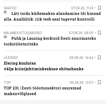
SAATED
07.08.26, 11:24
Läti toidu käibemaksu alandamine tõi hinnad
alla. Analüütik: riik teeb seal tugevat kontrolli
MAJANDUSTULEMUSED
07.08.26, 08:00
Puhk ja Lausing kerkisid Eesti suurimateks
toidutöösturiteks
UUDISED
06.08.26, 14:44
Elering kuulutas
välja kriisijuhtimiskeskuse ehitushanke
TOP
06.08.26, 13:07
TOP 231 | Eesti tööstussektori suuremad
maksuvõlglased