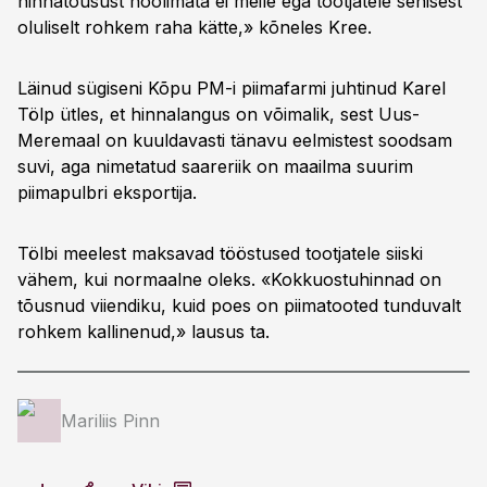
hinnatõusust hoolimata ei meile ega tootjatele senisest
oluliselt rohkem raha kätte,» kõneles Kree.
Läinud sügiseni Kõpu PM-i piimafarmi juhtinud Karel
Tölp ütles, et hinnalangus on võimalik, sest Uus-
Meremaal on kuuldavasti tänavu eelmistest soodsam
suvi, aga nimetatud saareriik on maailma suurim
piimapulbri eksportija.
Tölbi meelest maksavad tööstused tootjatele siiski
vähem, kui normaalne oleks. «Kokkuostuhinnad on
tõusnud viiendiku, kuid poes on piimatooted tunduvalt
rohkem kallinenud,» lausus ta.
Mariliis Pinn