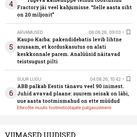
4
Fractory jäi veel kahjumisse. “Selle aasta siht
on 20 miljonit”
ARVAMUSED
06.08.26, 09:03
Kaupo Karba: pakendidebatis levib lihtne
5
arusaam, et korduskasutus on alati
keskkonnale parem. Analüüsid näitavad
teistsugust pilti
SUUR LUGU
04.08.26, 10:42
ABB palkab Eestis tänavu veel 90 inimest.
6
Juhid avavad plaane: suurem seisak on läbi,
uue aasta tootmismahud on ette müüdud
Ettevõte muutis tootmistöötajate palgasüsteemi
VIIMASED UUDISED