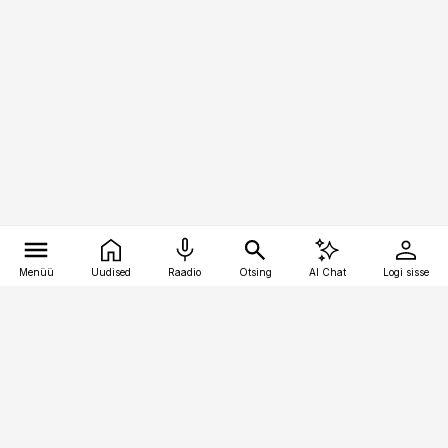
Menüü
Uudised
Raadio
Otsing
AI Chat
Logi sisse
Vana-Lõuna 39/1, 19094 Tallinn
(+372) 667 0111
toostusuudised@toostusuudised.ee