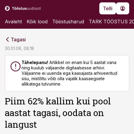
Telli
Avaleht
Kõik lood
Tööstusharud
TARK TÖÖSTUS 2
cebook
cebook
Tagasi
Twitter)
Twitter)
30.01.08, 08:18
kedIn
kedIn
Tähelepanu!
Artikkel on enam kui 5 aastat vana
ning kuulub väljaande digitaalsesse arhiivi.
ail
ail
Väljaanne ei uuenda ega kaasajasta arhiveeritud
sisu, mistõttu võib olla vajalik kaasaegsete
k
k
allikatega tutvumine
Piim 62% kallim kui pool
aastat tagasi, oodata on
langust