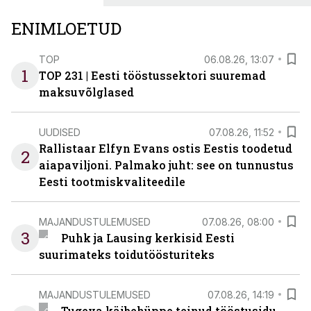
ENIMLOETUD
TOP
06.08.26, 13:07
1
TOP 231 | Eesti tööstussektori suuremad
maksuvõlglased
UUDISED
07.08.26, 11:52
Rallistaar Elfyn Evans ostis Eestis toodetud
2
aiapaviljoni. Palmako juht: see on tunnustus
Eesti tootmiskvaliteedile
MAJANDUSTULEMUSED
07.08.26, 08:00
3
Puhk ja Lausing kerkisid Eesti
suurimateks toidutöösturiteks
MAJANDUSTULEMUSED
07.08.26, 14:19
Tugeva käibehüppe teinud tööstusidu