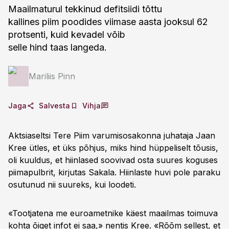
Maailmaturul tekkinud defitsiidi tõttu
kallines piim poodides viimase aasta jooksul 62
protsenti, kuid kevadel võib
selle hind taas langeda.
Mariliis Pinn
Jaga
Salvesta
Vihja
Aktsiaseltsi Tere Piim varumisosakonna juhataja Jaan
Kree ütles, et üks põhjus, miks hind hüppeliselt tõusis,
oli kuuldus, et hiinlased soovivad osta suures koguses
piimapulbrit, kirjutas Sakala. Hiinlaste huvi pole paraku
osutunud nii suureks, kui loodeti.
«Tootjatena me euroametnike käest maailmas toimuva
kohta õiget infot ei saa,» nentis Kree. «Rõõm sellest, et