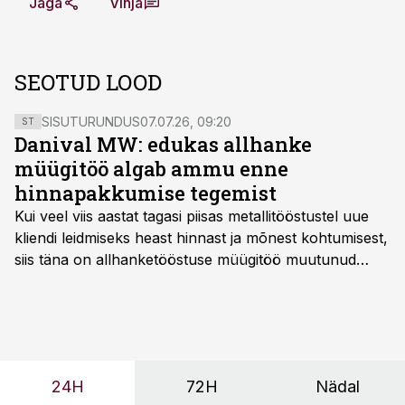
Jaga
Vihja
SEOTUD LOOD
SISUTURUNDUS
07.07.26, 09:20
ST
Danival MW: edukas allhanke
müügitöö algab ammu enne
hinnapakkumise tegemist
Kui veel viis aastat tagasi piisas metallitööstustel uue
kliendi leidmiseks heast hinnast ja mõnest kohtumisest,
siis täna on allhanketööstuse müügitöö muutunud
märksa pikemaks ja süsteemsemaks. Konkurents on
kasvanud, kliendid kaaluvad otsuseid põhjalikumalt
ning partnerit ei valita enam ainult tootmisvõimekuse
või hinnakirja järgi.
24H
72H
Nädal