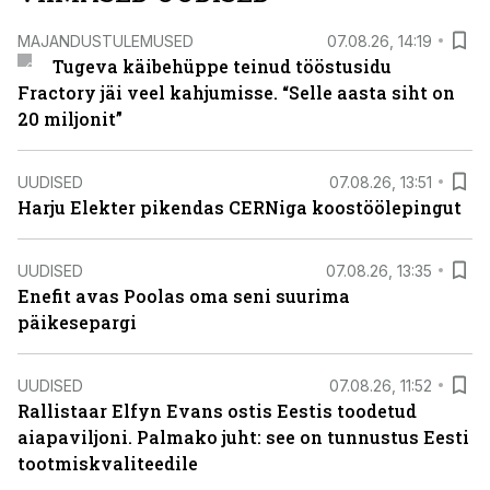
MAJANDUSTULEMUSED
07.08.26, 14:19
Tugeva käibehüppe teinud tööstusidu
Fractory jäi veel kahjumisse. “Selle aasta siht on
20 miljonit”
UUDISED
07.08.26, 13:51
Harju Elekter pikendas CERNiga koostöölepingut
UUDISED
07.08.26, 13:35
Enefit avas Poolas oma seni suurima
päikesepargi
UUDISED
07.08.26, 11:52
Rallistaar Elfyn Evans ostis Eestis toodetud
aiapaviljoni. Palmako juht: see on tunnustus Eesti
tootmiskvaliteedile