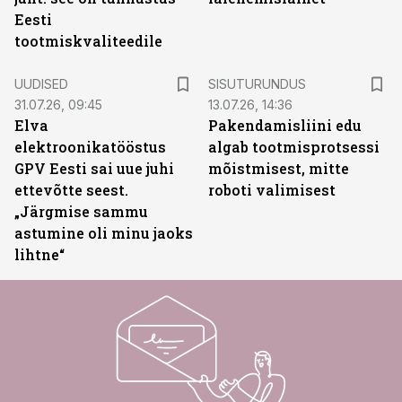
Eesti
tootmiskvaliteedile
ST
UUDISED
SISUTURUNDUS
31.07.26, 09:45
13.07.26, 14:36
Elva
Pakendamisliini edu
elektroonikatööstus
algab tootmisprotsessi
GPV Eesti sai uue juhi
mõistmisest, mitte
ettevõtte seest.
roboti valimisest
„Järgmise sammu
astumine oli minu jaoks
lihtne“