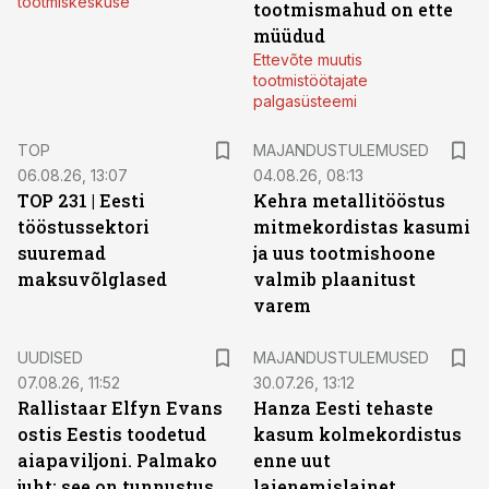
tootmiskeskuse
tootmismahud on ette
müüdud
Ettevõte muutis
tootmistöötajate
palgasüsteemi
TOP
MAJANDUSTULEMUSED
06.08.26, 13:07
04.08.26, 08:13
TOP 231 | Eesti
Kehra metallitööstus
tööstussektori
mitmekordistas kasumi
suuremad
ja uus tootmishoone
maksuvõlglased
valmib plaanitust
varem
UUDISED
MAJANDUSTULEMUSED
07.08.26, 11:52
30.07.26, 13:12
Rallistaar Elfyn Evans
Hanza Eesti tehaste
ostis Eestis toodetud
kasum kolmekordistus
aiapaviljoni. Palmako
enne uut
juht: see on tunnustus
laienemislainet