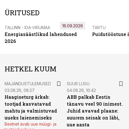
ÜRITUSED
16.09.2026
TALLINN - IDA-VIRUMAA
TARTU
Energiasäästlikud lahendused
Puidutööstuse 
2026
HETKEL KUUM
MAJANDUSTULEMUSED
SUUR LUGU
03.08.26, 08:27
04.08.26, 10:42
Haagiseturg ärkab:
ABB palkab Eestis
tootjad kasvatavad
tänavu veel 90 inimest.
mahtu ja valmistuvad
Juhid avavad plaane:
uueks laienemiseks
suurem seisak on läbi,
Bestnet avab uue müügi- ja
uue aasta