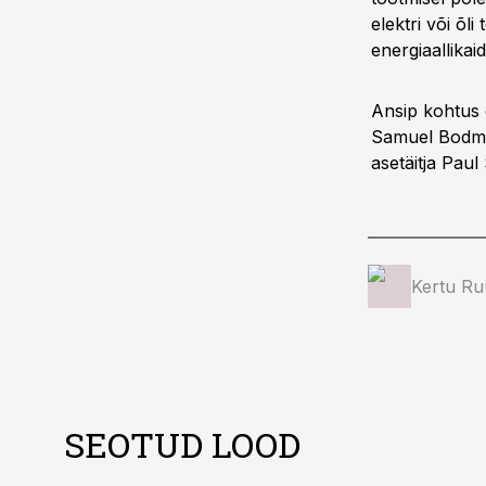
elektri või õl
energiaallikai
Ansip kohtus 
Samuel Bodman
asetäitja Paul
Kertu Ru
SEOTUD LOOD