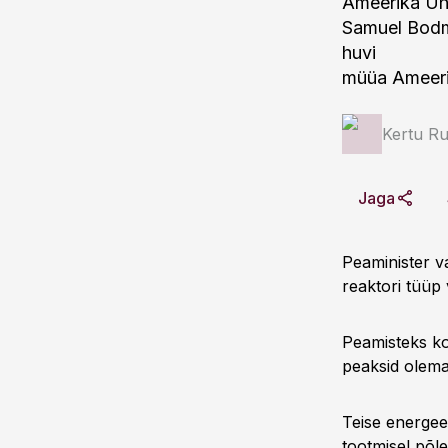
Ameerika Ühe
Samuel Bodma
huvi
müüa Ameerik
Kertu R
Jaga
Peaminister v
reaktori tüüp 
Peamisteks ko
peaksid olem
Teise energee
tootmisel põl