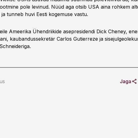
i tootmine pole levinud. Nüüd aga otsib USA aina rohkem alte
d ja tunneb huvi Eesti kogemuse vastu.
eile Ameerika Ühendriikide asepresidendi Dick Cheney, ener
i, kaubandussekretär Carlos Gutierreze ja sisejulgeolekum
 Schneideriga.
us
Jaga