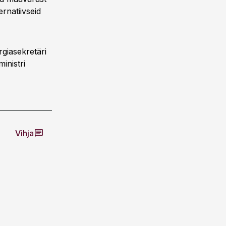
rnatiivseid
giasekretäri
inistri
Vihja