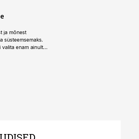
ne
st ja mõnest
 ja süsteemsemaks.
 valita enam ainult
UDISED