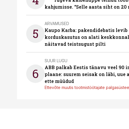
kahjumisse. “Selle aasta siht on 20 
ARVAMUSED
5
Kaupo Karba: pakendidebatis levib 
korduskasutus on alati keskkonna
näitavad teistsugust pilti
SUUR LUGU
ABB palkab Eestis tänavu veel 90 
6
plaane: suurem seisak on läbi, uue
ette müüdud
Ettevõte muutis tootmistöötajate palgasüste