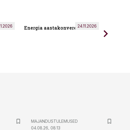
11.2026
24.11.2026
Energia aastakonverents 2026
Tark töö
MAJANDUSTULEMUSED
04.08.26, 08:13