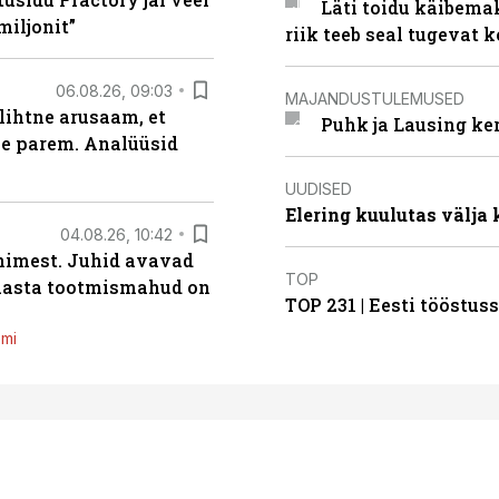
Läti toidu käibema
miljonit”
riik teeb seal tugevat k
06.08.26, 09:03
MAJANDUSTULEMUSED
lihtne arusaam, et
Puhk ja Lausing ke
le parem. Analüüsid
UUDISED
Elering kuulutas välja
04.08.26, 10:42
inimest. Juhid avavad
TOP
 aasta tootmismahud on
TOP 231 | Eesti tööstu
emi