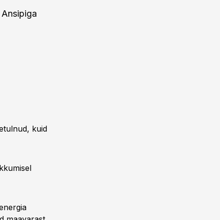
 Ansipiga
etulnud, kuid
akkumisel
energia
id maavarast