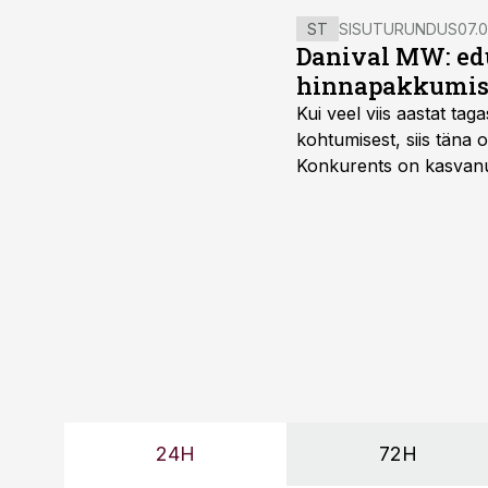
ST
SISUTURUNDUS
07.0
Danival MW: ed
hinnapakkumis
Kui veel viis aastat tag
kohtumisest, siis tän
Konkurents on kasvanud,
tootmisvõimekuse või hi
24H
72H