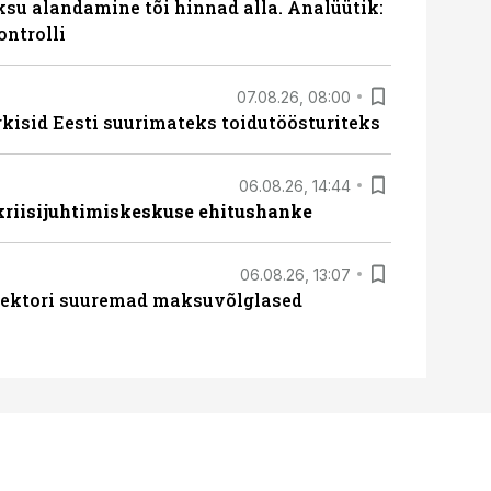
ksu alandamine tõi hinnad alla. Analüütik:
ontrolli
07.08.26, 08:00
rkisid Eesti suurimateks toidutöösturiteks
06.08.26, 14:44
 kriisijuhtimiskeskuse ehitushanke
06.08.26, 13:07
ssektori suuremad maksuvõlglased