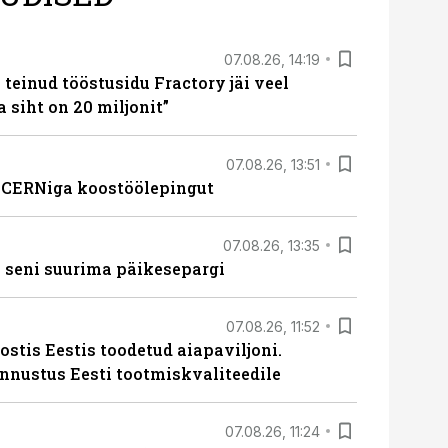
07.08.26, 14:19
teinud tööstusidu Fractory jäi veel
a siht on 20 miljonit”
07.08.26, 13:51
s CERNiga koostöölepingut
07.08.26, 13:35
 seni suurima päikesepargi
07.08.26, 11:52
ostis Eestis toodetud aiapaviljoni.
unnustus Eesti tootmiskvaliteedile
07.08.26, 11:24