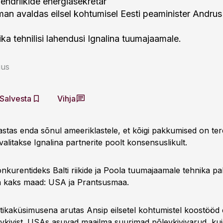
ndriikide energiasekretär
n avaldas eilsel kohtumisel Eesti peaminister Andrus
a tehnilisi lahendusi Ignalina tuumajaamale.
uus
Salvesta
Vihja
astas enda sõnul ameeriklastele, et kõigi pakkumised on ter
valitakse Ignalina partnerite poolt konsensuslikult.
nkurentideks Balti riikide ja Poola tuumajaamale tehnika p
a kaks maad: USA ja Prantsusmaa.
tikaküsimusena arutas Ansip eilsetel kohtumistel koostööd 
evkivist. USAs asuvad maailma suurimad põlevkivivarud, ku