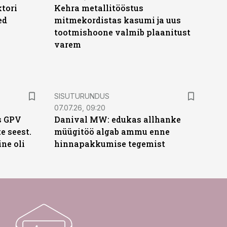
ktori
Kehra metallitööstus
ed
mitmekordistas kasumi ja uus
tootmishoone valmib plaanitust
varem
ST
SISUTURUNDUS
07.07.26, 09:20
s GPV
Danival MW: edukas allhanke
te seest.
müügitöö algab ammu enne
ne oli
hinnapakkumise tegemist