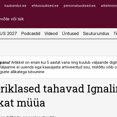
kaubandus.ee
ehitusuudised.ee
personaliuudised.ee
aritehnolo
Infopank
Radar
US 2027
Podcastid
Videod
Üritused
Sisuturundus
T
panu!
Artikkel on enam kui 5 aastat vana ning kuulub väljaande digi
. Väljaanne ei uuenda ega kaasajasta arhiveeritud sisu, mistõttu võib ol
sete allikatega tutvumine
iklased tahavad Ignali
ikat müüa