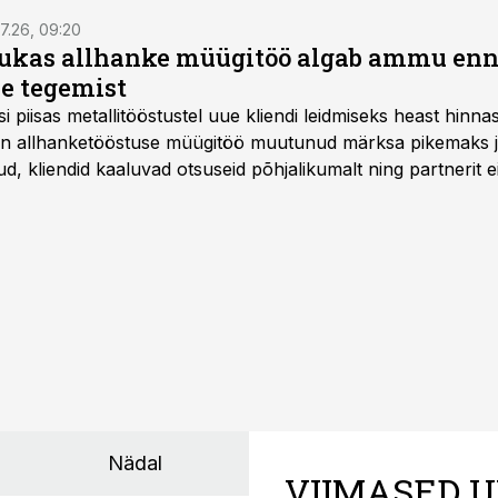
7.26, 09:20
ukas allhanke müügitöö algab ammu en
e tegemist
asi piisas metallitööstustel uue kliendi leidmiseks heast hinna
a on allhanketööstuse müügitöö muutunud märksa pikemaks
 kliendid kaaluvad otsuseid põhjalikumalt ning partnerit ei
nnakirja järgi.
Nädal
VIIMASED U