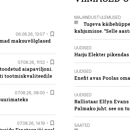
MAJANDUSTULEMUSED
Tugeva käibehüppe 
kahjumisse. “Selle aast
06.08.26, 13:07
uremad maksuvõlglased
UUDISED
Harju Elekter pikenda
07.08.26, 11:52
 toodetud aiapaviljoni.
UUDISED
ti tootmiskvaliteedile
Enefit avas Poolas oma
07.08.26, 08:00
UUDISED
 suurimateks
Rallistaar Elfyn Evans 
Palmako juht: see on t
07.08.26, 14:19
SAATED
usidu Fractory jäi veel