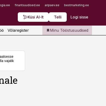
Iseteenindus
ogia.ee
finantsuudised.ee
aripaev.ee
bestmarketing.ee
finantsu
Telli Tööstusuudised
Küsi AI-lt
Telli
Logi sisse
öö
Võlaregister
Minu Tööstusuudised
taalsesse
la vajalik
nale