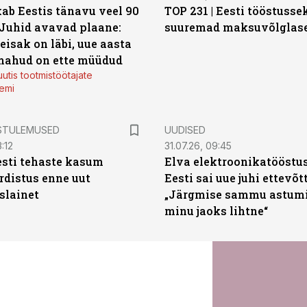
ab Eestis tänavu veel 90
TOP 231 | Eesti tööstusse
 Juhid avavad plaane:
suuremad maksuvõlglas
eisak on läbi, uue aasta
mahud on ette müüdud
utis tootmistöötajate
emi
STULEMUSED
UUDISED
:12
31.07.26, 09:45
sti tehaste kasum
Elva elektroonikatööstu
distus enne uut
Eesti sai uue juhi ettevõt
slainet
„Järgmise sammu astumi
minu jaoks lihtne“