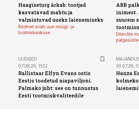
Haagiseturg ärkab: tootjad
ABB palk
kasvatavad mahtu ja
inimest.
valmistuvad uueks laienemiseks
suurem s
Bestnet avab uue müügi- ja
tootmis
tootmiskeskuse
Ettevõte mu
palgasüste
UUDISED
MAJANDU
07.08.26, 11:52
30.07.26, 13
Rallistaar Elfyn Evans ostis
Hanza Ee
Eestis toodetud aiapaviljoni.
kolmekor
Palmako juht: see on tunnustus
laienemi
Eesti tootmiskvaliteedile