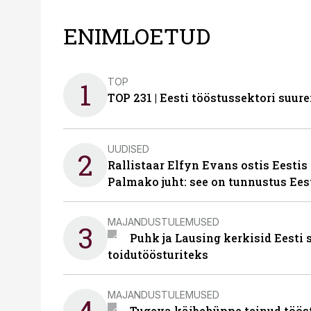
ENIMLOETUD
TOP
1
TOP 231 | Eesti tööstussektori su
UUDISED
2
Rallistaar Elfyn Evans ostis Eestis
Palmako juht: see on tunnustus Ees
MAJANDUSTULEMUSED
3
Puhk ja Lausing kerkisid Eesti
toidutöösturiteks
MAJANDUSTULEMUSED
4
Tugeva käibehüppe teinud tööst