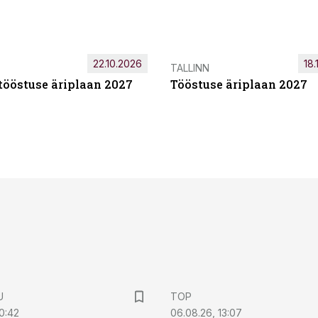
22.10.2026
18.
TALLINN
tööstuse äriplaan 2027
Tööstuse äriplaan 2027
U
TOP
0:42
06.08.26, 13:07