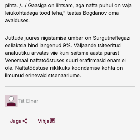
pihta. /.../ Gaasiga on lihtsam, aga nafta puhul on vaja
leiukohtadega tööd teha," teatas Bogdanov oma
avalduses.
Juttude juures riigistamise ümber on Surgutneftegazi
eeliaktsia hind langenud 9%. Väljaande tsiteeritud
analüütiku arvates viie kuni seitsme aasta pärast
Venemaal naftatööstuses suuri erafirmasid enam ei
ole. Naftatööstuse riiklikuks koondamise kohta on
ilmunud erinevaid stsenaariume.
Tiit Elner
Jaga
Vihja