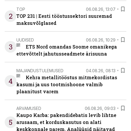
TOP
06.08.26, 13:07
2
TOP 231 | Eesti tööstussektori suuremad
maksuvõlglased
UUDISED
06.08.26, 10:29
3
ETS Nord omandas Soome omanikega
ettevõttelt jahutusseadmete ärisuuna
MAJANDUSTULEMUSED
04.08.26, 08:13
Kehra metallitööstus mitmekordistas
4
kasumi ja uus tootmishoone valmib
plaanitust varem
ARVAMUSED
06.08.26, 09:03
Kaupo Karba: pakendidebatis levib lihtne
5
arusaam, et korduskasutus on alati
keskkonnale parem. Analüüsid näitavad