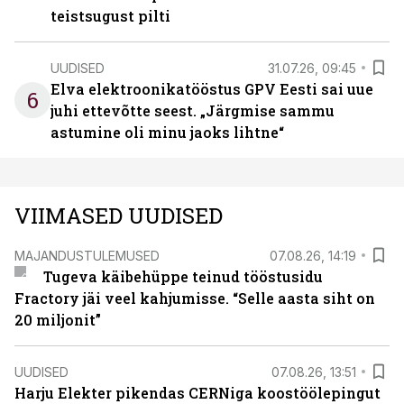
teistsugust pilti
UUDISED
31.07.26, 09:45
Elva elektroonikatööstus GPV Eesti sai uue
6
juhi ettevõtte seest. „Järgmise sammu
astumine oli minu jaoks lihtne“
VIIMASED UUDISED
MAJANDUSTULEMUSED
07.08.26, 14:19
Tugeva käibehüppe teinud tööstusidu
Fractory jäi veel kahjumisse. “Selle aasta siht on
20 miljonit”
UUDISED
07.08.26, 13:51
Harju Elekter pikendas CERNiga koostöölepingut