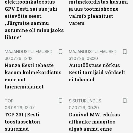
elektroonikatööstus
mitmekordistas kasumi
GPV Eesti sai uue juhi
ja uus tootmishoone
ettevõtte seest.
valmib plaanitust
„Järgmise sammu
varem
astumine oli minu jaoks
lihtne“
MAJANDUSTULEMUSED
MAJANDUSTULEMUSED
30.07.26, 13:12
31.07.26, 08:20
Hanza Eesti tehaste
Autotööstuse nõrkus
kasum kolmekordistus
Eesti tarnijaid võrdselt
enne uut
ei tabanud
laienemislainet
ST
TOP
SISUTURUNDUS
06.08.26, 13:07
07.07.26, 09:20
TOP 231 | Eesti
Danival MW: edukas
tööstussektori
allhanke müügitöö
suuremad
algab ammu enne