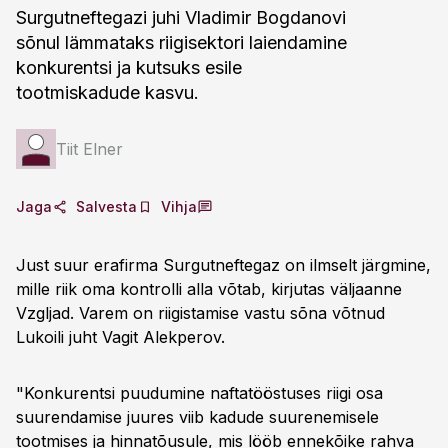
Surgutneftegazi juhi Vladimir Bogdanovi
sõnul lämmataks riigisektori laiendamine
konkurentsi ja kutsuks esile
tootmiskadude kasvu.
Tiit Elner
Jaga
Salvesta
Vihja
Just suur erafirma Surgutneftegaz on ilmselt järgmine,
mille riik oma kontrolli alla võtab, kirjutas väljaanne
Vzgljad. Varem on riigistamise vastu sõna võtnud
Lukoili juht Vagit Alekperov.
"Konkurentsi puudumine naftatööstuses riigi osa
suurendamise juures viib kadude suurenemisele
tootmises ja hinnatõusule, mis lööb ennekõike rahva