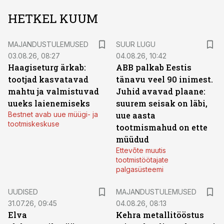
HETKEL KUUM
MAJANDUSTULEMUSED
SUUR LUGU
03.08.26, 08:27
04.08.26, 10:42
Haagiseturg ärkab:
ABB palkab Eestis
tootjad kasvatavad
tänavu veel 90 inimest.
mahtu ja valmistuvad
Juhid avavad plaane:
uueks laienemiseks
suurem seisak on läbi,
Bestnet avab uue müügi- ja
uue aasta
tootmiskeskuse
tootmismahud on ette
müüdud
Ettevõte muutis
tootmistöötajate
palgasüsteemi
UUDISED
MAJANDUSTULEMUSED
31.07.26, 09:45
04.08.26, 08:13
Elva
Kehra metallitööstus