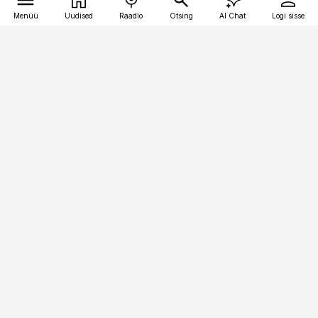
Menüü
Uudised
Raadio
Otsing
AI Chat
Logi sisse
Vana-Lõuna 39/1, 19094 Tallinn
(+372) 667 0111
toostusuudised@toostusuudised.ee
Telli
Reklaam
Firmast
Sisu kasutamisõigused
Ajakirjaniku
eetikakoodeks
Üldtingimused
Privaatsustingimused
Küpsiste poliitika
KKK
Eesti Meediaettevõtete
Eelistuste haldamine
Liit