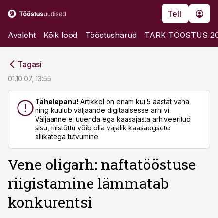
Telli
Avaleht
Kõik lood
Tööstusharud
TARK TÖÖSTUS 2
cebook
cebook
Tagasi
Twitter)
Twitter)
01.10.07, 13:55
kedIn
kedIn
Tähelepanu!
Artikkel on enam kui 5 aastat vana
ning kuulub väljaande digitaalsesse arhiivi.
ail
ail
Väljaanne ei uuenda ega kaasajasta arhiveeritud
sisu, mistõttu võib olla vajalik kaasaegsete
k
k
allikatega tutvumine
Vene oligarh: naftatööstuse
riigistamine lämmatab
konkurentsi