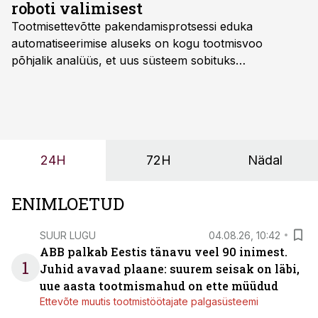
roboti valimisest
Tootmisettevõtte pakendamisprotsessi eduka
automatiseerimise aluseks on kogu tootmisvoo
põhjalik analüüs, et uus süsteem sobituks
olemasolevasse keskkonda, aitaks vähendada
tööjõuvajadust ning oleks valmis ka ettevõtte
tulevasteks arenguteks. Lihtsalt roboti lisamine
enamasti oodatud tulemust ei too, nendib tootmise ja
tööstuse automatiseerimislahenduste arendaja Smitech
24H
72H
Nädal
OÜ tegevjuht Sander Mitendorf.
ENIMLOETUD
SUUR LUGU
04.08.26, 10:42
ABB palkab Eestis tänavu veel 90 inimest.
1
Juhid avavad plaane: suurem seisak on läbi,
uue aasta tootmismahud on ette müüdud
Ettevõte muutis tootmistöötajate palgasüsteemi