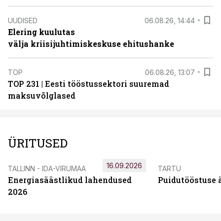
UUDISED
06.08.26, 14:44
Elering kuulutas
välja kriisijuhtimiskeskuse ehitushanke
TOP
06.08.26, 13:07
TOP 231 | Eesti tööstussektori suuremad
maksuvõlglased
ÜRITUSED
16.09.2026
TALLINN - IDA-VIRUMAA
TARTU
Energiasäästlikud lahendused
Puidutööstuse 
2026