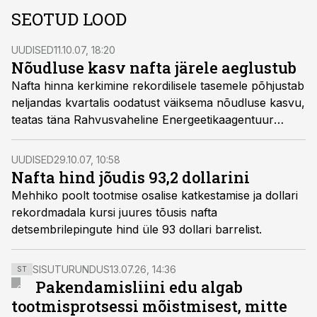
SEOTUD LOOD
UUDISED
11.10.07, 18:20
Nõudluse kasv nafta järele aeglustub
Nafta hinna kerkimine rekordilisele tasemele põhjustab
neljandas kvartalis oodatust väiksema nõudluse kasvu,
teatas täna Rahvusvaheline Energeetikaagentuur
(IEA).
UUDISED
29.10.07, 10:58
Nafta hind jõudis 93,2 dollarini
Mehhiko poolt tootmise osalise katkestamise ja dollari
rekordmadala kursi juures tõusis nafta
detsembrilepingute hind üle 93 dollari barrelist.
SISUTURUNDUS
13.07.26, 14:36
ST
Pakendamisliini edu algab
tootmisprotsessi mõistmisest, mitte