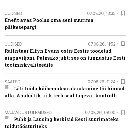
UUDISED
07.08.26, 13:35
Enefit avas Poolas oma seni suurima
päikesepargi
UUDISED
07.08.26, 11:52
Rallistaar Elfyn Evans ostis Eestis toodetud
aiapaviljoni. Palmako juht: see on tunnustus Eesti
tootmiskvaliteedile
SAATED
07.08.26, 11:24
Läti toidu käibemaksu alandamine tõi hinnad
alla. Analüütik: riik teeb seal tugevat kontrolli
MAJANDUSTULEMUSED
07.08.26, 08:00
Puhk ja Lausing kerkisid Eesti suurimateks
toidutöösturiteks