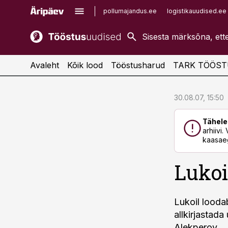
pollumajandus.ee
logistikauudised.ee
kaubandus.ee
imelineajalugu.ee
kinnisvarauudised.ee
imelineteadus.ee
Avaleht
Kõik lood
Tööstusharud
TARK TÖÖST
cebook
cebook
30.08.07, 15:50
Twitter)
Twitter)
Tähele
kedIn
kedIn
arhiivi
kaasaeg
ail
ail
Lukoi
k
k
Lukoil lood
allkirjastada
Alekperov.