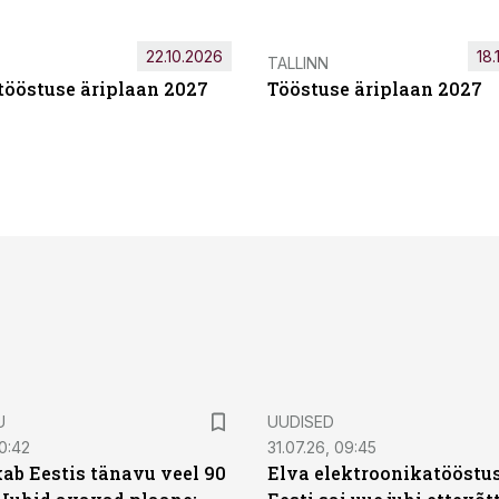
22.10.2026
18.
TALLINN
tööstuse äriplaan 2027
Tööstuse äriplaan 2027
U
UUDISED
0:42
31.07.26, 09:45
ab Eestis tänavu veel 90
Elva elektroonikatööstu