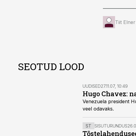
Tiit Elner
SEOTUD LOOD
UUDISED
27.11.07, 10:49
Hugo Chavez: na
Venezuela president Hugo Chavez peab nafta rekordi
veel odavaks.
ST
SISUTURUNDUS
26.0
Tõstelahendused