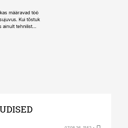
ktikas määravad töö
sujuvus. Kui tõstuk
ainult tehnilist
sele.
UDISED
07.08.26, 11:52