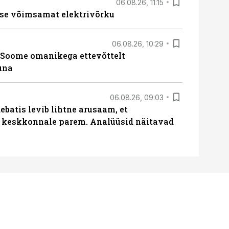
06.08.26, 11:15
se võimsamat elektrivõrku
06.08.26, 10:29
Soome omanikega ettevõttelt
una
06.08.26, 09:03
batis levib lihtne arusaam, et
i keskkonnale parem. Analüüsid näitavad