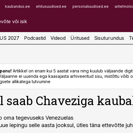
kaubandus.ee
ehitusuudised.ee
personaliuudised.ee
aritehnolo
Infopank
Radar
US 2027
Podcastid
Videod
Üritused
Sisuturundus
T
panu!
Artikkel on enam kui 5 aastat vana ning kuulub väljaande digi
. Väljaanne ei uuenda ega kaasajasta arhiveeritud sisu, mistõttu võib ol
sete allikatega tutvumine
l saab Chaveziga kauba
ab oma tegevuseks Venezuelas
 uue lepingu selle aasta jooksul, ütles täna ettevõtte juh