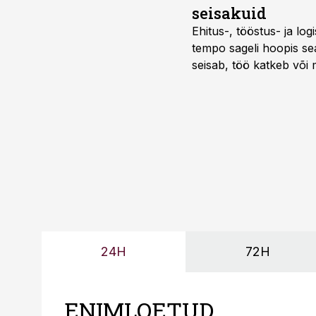
seisakuid
Ehitus-, tööstus- ja log
tempo sageli hoopis sea
seisab, töö katkeb või m
probleemi, vaid otsest 
24H
72H
ENIMLOETUD