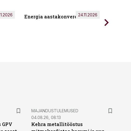
11.2026
24.11.2026
Energia aastakonverents 2026
Tark töö
MAJANDUSTULEMUSED
04.08.26, 08:13
s GPV
Kehra metallitööstus