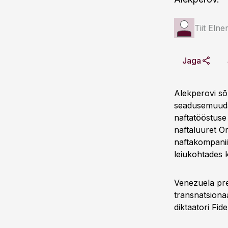
Tiit Elne
Jaga
Alekperovi sõ
seadusemuudat
naftatööstuse v
naftaluuret Or
naftakompanii
leiukohtades 
Venezuela pr
transnatsiona
diktaatori Fid