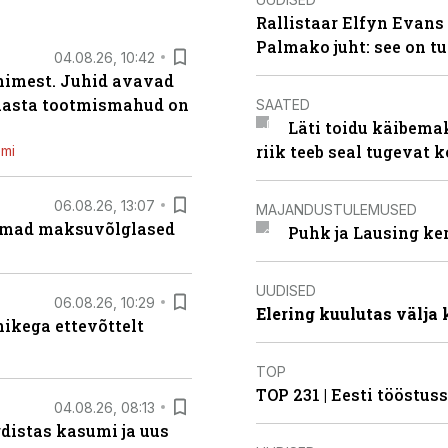
Rallistaar Elfyn Evans 
Palmako juht: see on t
04.08.26, 10:42
inimest. Juhid avavad
 aasta tootmismahud on
SAATED
Läti toidu käibema
riik teeb seal tugevat k
emi
06.08.26, 13:07
MAJANDUSTULEMUSED
uremad maksuvõlglased
Puhk ja Lausing ke
UUDISED
06.08.26, 10:29
Elering kuulutas välja
kega ettevõttelt
TOP
TOP 231 | Eesti tööstu
04.08.26, 08:13
distas kasumi ja uus