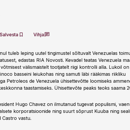
r
Salvesta
Vihja
nul tuleb leping uutel tingimustel sõltuvalt Venezuelas toi
usest, edastas RIA Novosti. Kevadel teatas Venezuela ma
õtmisest välismaistelt tootjatelt riigi kontrolli alla. Lukoil o
inoco basseini leiukohas ning samuti läbi rääkimas riikliku
ga Petroleos de Venezuela ühisettevõtte loomiseks ammen
keskkonna taastamiseks. Ühisettevõte peaks teoks saama 2
esident Hugo Chavez on ilmutanud tugevat populismi, vae
alsete korporatsioonide ning suurt sõprust Kuuba ning sea
el Castro vastu.