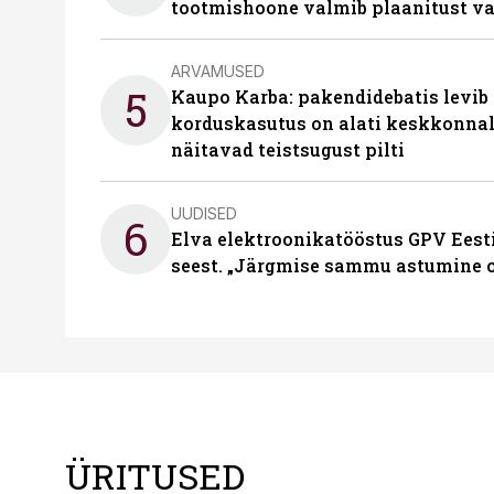
tootmishoone valmib plaanitust v
ARVAMUSED
5
Kaupo Karba: pakendidebatis levib 
korduskasutus on alati keskkonna
näitavad teistsugust pilti
UUDISED
6
Elva elektroonikatööstus GPV Eesti 
seest. „Järgmise sammu astumine ol
ÜRITUSED