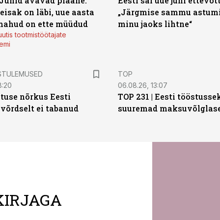
 Juhid avavad plaane:
Eesti sai uue juhi ettevõt
eisak on läbi, uue aasta
„Järgmise sammu astumi
mahud on ette müüdud
minu jaoks lihtne“
utis tootmistöötajate
emi
STULEMUSED
TOP
8:20
06.08.26, 13:07
tuse nõrkus Eesti
TOP 231 | Eesti tööstusse
 võrdselt ei tabanud
suuremad maksuvõlglas
KIRJAGA