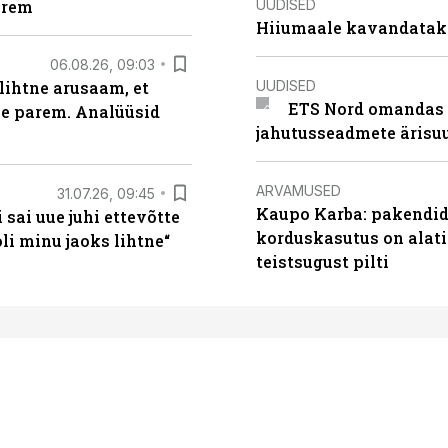
UUDISED
arem
Hiiumaale kavandatak
06.08.26, 09:03
UUDISED
lihtne arusaam, et
ETS Nord omandas 
le parem. Analüüsid
jahutusseadmete ärisu
ARVAMUSED
31.07.26, 09:45
Kaupo Karba: pakendide
sai uue juhi ettevõtte
korduskasutus on alat
i minu jaoks lihtne“
teistsugust pilti