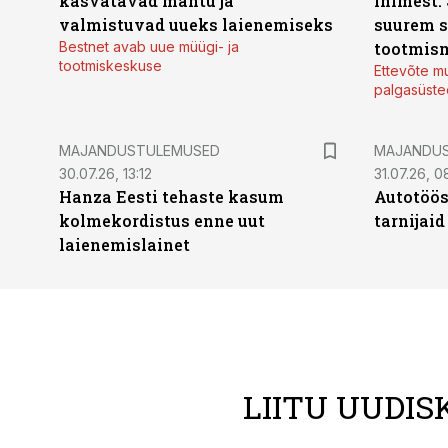
kasvatavad mahtu ja
inimest.
valmistuvad uueks laienemiseks
suurem s
Bestnet avab uue müügi- ja
tootmis
tootmiskeskuse
Ettevõte mu
palgasüste
MAJANDUSTULEMUSED
MAJANDU
30.07.26, 13:12
31.07.26, 0
Hanza Eesti tehaste kasum
Autotöös
kolmekordistus enne uut
tarnijaid
laienemislainet
LIITU UUDIS