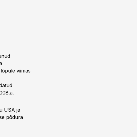
munud
a
n lõpule viimas
datud
008.a.
nu USA ja
lse põdura