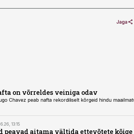
Jaga
fta on võrreldes veiniga odav
liselt kõrgeid hindu maailmaturul võrreldes veiniga
6.26, 13:15
 peavad aitama vältida ettevõtete kõige