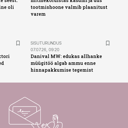
te seest.
mitmekordistas kasumi ja uus
ne oli
tootmishoone valmib plaanitust
varem
ST
SISUTURUNDUS
07.07.26, 09:20
ktori
Danival MW: edukas allhanke
ed
müügitöö algab ammu enne
hinnapakkumise tegemist