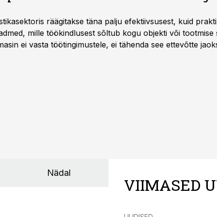
istikasektoris räägitakse täna palju efektiivsusest, kuid pra
dmed, mille töökindlusest sõltub kogu objekti või tootmise 
asin ei vasta töötingimustele, ei tähenda see ettevõtte jaoks 
rahalist kulu, venivaid tähtaegu ja suuremaid riske tööohutu
Nädal
VIIMASED U
UUDISED