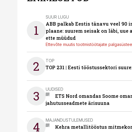
SUUR LUGU
ABB palkab Eestis tänavu veel 90 
1
plaane: suurem seisak on läbi, uue
ette müüdud
Ettevõte muutis tootmistöötajate palgasüste
TOP
2
TOP 231 | Eesti tööstussektori su
UUDISED
3
ETS Nord omandas Soome omani
jahutusseadmete ärisuuna
MAJANDUSTULEMUSED
4
Kehra metallitööstus mitmekor