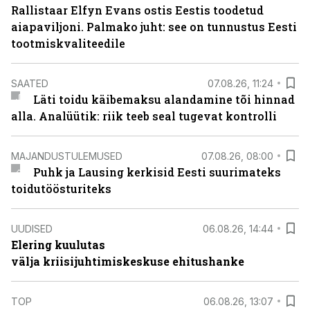
Rallistaar Elfyn Evans ostis Eestis toodetud
aiapaviljoni. Palmako juht: see on tunnustus Eesti
tootmiskvaliteedile
SAATED
07.08.26, 11:24
Läti toidu käibemaksu alandamine tõi hinnad
alla. Analüütik: riik teeb seal tugevat kontrolli
MAJANDUSTULEMUSED
07.08.26, 08:00
Puhk ja Lausing kerkisid Eesti suurimateks
toidutöösturiteks
UUDISED
06.08.26, 14:44
Elering kuulutas
välja kriisijuhtimiskeskuse ehitushanke
TOP
06.08.26, 13:07