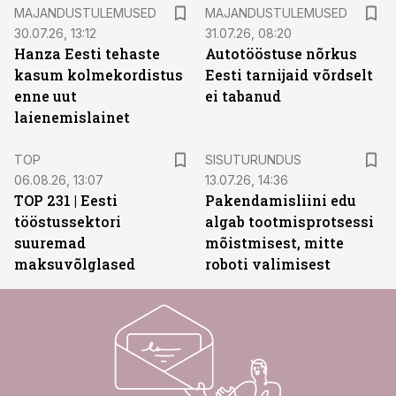
MAJANDUSTULEMUSED
MAJANDUSTULEMUSED
30.07.26, 13:12
31.07.26, 08:20
Hanza Eesti tehaste
Autotööstuse nõrkus
kasum kolmekordistus
Eesti tarnijaid võrdselt
enne uut
ei tabanud
laienemislainet
ST
TOP
SISUTURUNDUS
06.08.26, 13:07
13.07.26, 14:36
TOP 231 | Eesti
Pakendamisliini edu
tööstussektori
algab tootmisprotsessi
suuremad
mõistmisest, mitte
maksuvõlglased
roboti valimisest