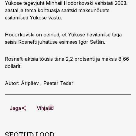
Yukose tegevjuht Mihhail Hodorkovski vahistati 2003.
aastal ja tema kohtuasja saatsid maksunõuete
esitamised Yukose vastu.
Hodorkovski on öelnud, et Yukose hävitamise taga
seisis Rosnefti juhatuse esimees Igor Setšin.
Rosnefti aktsia tõusis täna 2,2 protsenti ja maksis 8,66
dollarit.
Autor: Äripäev , Peeter Teder
Jaga
Vihja
SEOTUD LOOD