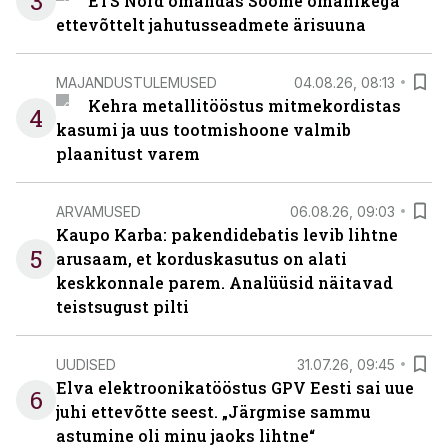
3
ETS Nord omandas Soome omanikega
ettevõttelt jahutusseadmete ärisuuna
MAJANDUSTULEMUSED
04.08.26, 08:13
Kehra metallitööstus mitmekordistas
4
kasumi ja uus tootmishoone valmib
plaanitust varem
ARVAMUSED
06.08.26, 09:03
Kaupo Karba: pakendidebatis levib lihtne
5
arusaam, et korduskasutus on alati
keskkonnale parem. Analüüsid näitavad
teistsugust pilti
UUDISED
31.07.26, 09:45
Elva elektroonikatööstus GPV Eesti sai uue
6
juhi ettevõtte seest. „Järgmise sammu
astumine oli minu jaoks lihtne“