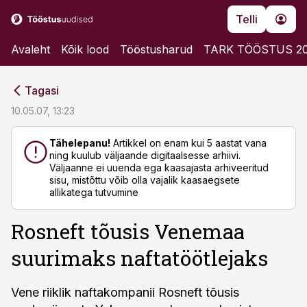
Telli
Avaleht
Kõik lood
Tööstusharud
TARK TÖÖSTUS 2
cebook
cebook
Tagasi
Twitter)
Twitter)
10.05.07, 13:23
kedIn
kedIn
Tähelepanu!
Artikkel on enam kui 5 aastat vana
ning kuulub väljaande digitaalsesse arhiivi.
ail
ail
Väljaanne ei uuenda ega kaasajasta arhiveeritud
sisu, mistõttu võib olla vajalik kaasaegsete
k
k
allikatega tutvumine
Rosneft tõusis Venemaa
suurimaks naftatöötlejaks
Vene riiklik naftakompanii Rosneft tõusis