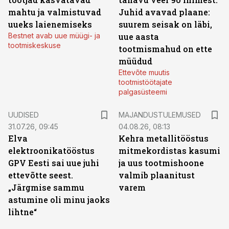
mahtu ja valmistuvad
Juhid avavad plaane:
uueks laienemiseks
suurem seisak on läbi,
Bestnet avab uue müügi- ja
uue aasta
tootmiskeskuse
tootmismahud on ette
müüdud
Ettevõte muutis
tootmistöötajate
palgasüsteemi
UUDISED
MAJANDUSTULEMUSED
31.07.26, 09:45
04.08.26, 08:13
Elva
Kehra metallitööstus
elektroonikatööstus
mitmekordistas kasumi
GPV Eesti sai uue juhi
ja uus tootmishoone
ettevõtte seest.
valmib plaanitust
„Järgmise sammu
varem
astumine oli minu jaoks
lihtne“