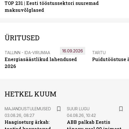
TOP 231 | Eesti tööstussektori suuremad
maksuvõlglased
ÜRITUSED
16.09.2026
TALLINN - IDA-VIRUMAA
TARTU
Energiasäästlikud lahendused
Puidutööstuse 
2026
HETKEL KUUM
MAJANDUSTULEMUSED
SUUR LUGU
03.08.26, 08:27
04.08.26, 10:42
Haagiseturg ärkab:
ABB palkab Eestis
tootjad kasvatavad
tänavu veel 90 inimest.