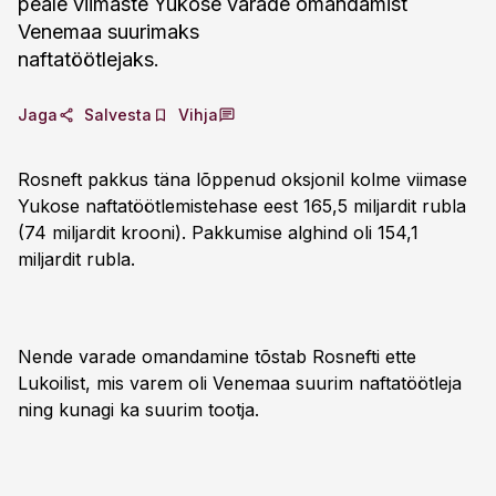
peale viimaste Yukose varade omandamist
Venemaa suurimaks
naftatöötlejaks.
Jaga
Salvesta
Vihja
Rosneft pakkus täna lõppenud oksjonil kolme viimase
Yukose naftatöötlemistehase eest 165,5 miljardit rubla
(74 miljardit krooni). Pakkumise alghind oli 154,1
miljardit rubla.
Nende varade omandamine tõstab Rosnefti ette
Lukoilist, mis varem oli Venemaa suurim naftatöötleja
ning kunagi ka suurim tootja.