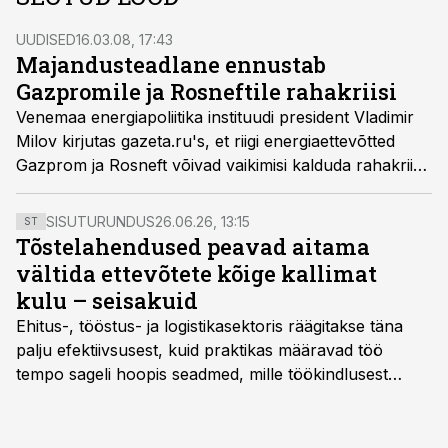
UUDISED
16.03.08, 17:43
Majandusteadlane ennustab
Gazpromile ja Rosneftile rahakriisi
Venemaa energiapoliitika instituudi president Vladimir
Milov kirjutas gazeta.ru's, et riigi energiaettevõtted
Gazprom ja Rosneft võivad vaikimisi kalduda rahakriisi,
sundides valitsust pääseteed leidma.
SISUTURUNDUS
26.06.26, 13:15
ST
Tõstelahendused peavad aitama
vältida ettevõtete kõige kallimat
kulu – seisakuid
Ehitus-, tööstus- ja logistikasektoris räägitakse täna
palju efektiivsusest, kuid praktikas määravad töö
tempo sageli hoopis seadmed, mille töökindlusest
sõltub kogu objekti või tootmise sujuvus. Kui tõstuk
seisab, töö katkeb või masin ei vasta töötingimustele,
ei tähenda see ettevõtte jaoks ainult tehnilist