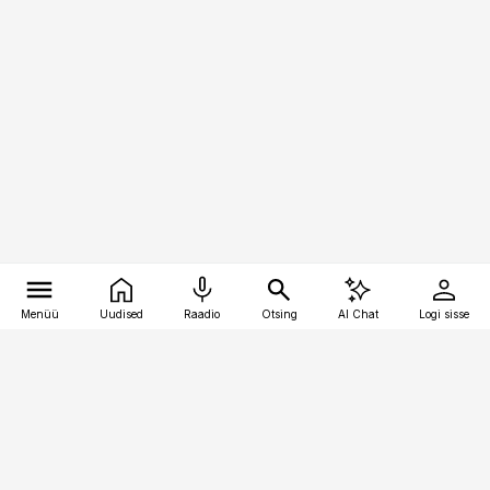
Menüü
Uudised
Raadio
Otsing
AI Chat
Logi sisse
Vana-Lõuna 39/1, 19094 Tallinn
(+372) 667 0111
toostusuudised@toostusuudised.ee