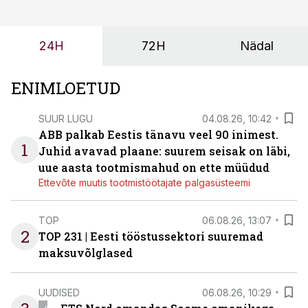
probleemi, vaid otsest rahalist kulu, venivaid tähtaegu
ja suuremaid riske tööohutusele.
24H
72H
Nädal
ENIMLOETUD
SUUR LUGU
04.08.26, 10:42
ABB palkab Eestis tänavu veel 90 inimest.
1
Juhid avavad plaane: suurem seisak on läbi,
uue aasta tootmismahud on ette müüdud
Ettevõte muutis tootmistöötajate palgasüsteemi
TOP
06.08.26, 13:07
2
TOP 231 | Eesti tööstussektori suuremad
maksuvõlglased
UUDISED
06.08.26, 10:29