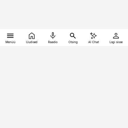
Menüü
Uudised
Raadio
Otsing
AI Chat
Logi sisse
Vana-Lõuna 39/1, 19094 Tallinn
(+372) 667 0111
toostusuudised@toostusuudised.ee
Telli
Reklaam
Firmast
Sisu kasutamisõigused
Ajakirjaniku