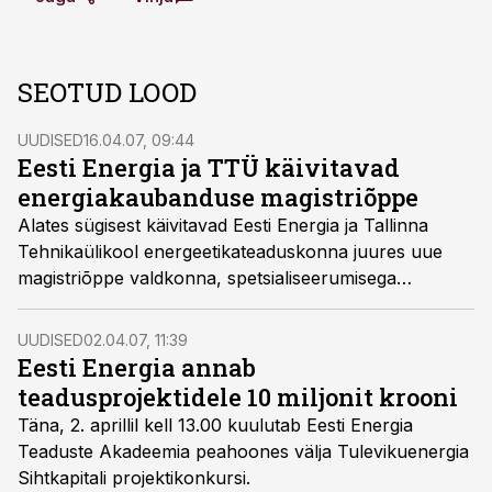
SEOTUD LOOD
UUDISED
16.04.07, 09:44
Eesti Energia ja TTÜ käivitavad
energiakaubanduse magistriõppe
Alates sügisest käivitavad Eesti Energia ja Tallinna
Tehnikaülikool energeetikateaduskonna juures uue
magistriõppe valdkonna, spetsialiseerumisega
energiakaubandusele.
UUDISED
02.04.07, 11:39
Eesti Energia annab
teadusprojektidele 10 miljonit krooni
Täna, 2. aprillil kell 13.00 kuulutab Eesti Energia
Teaduste Akadeemia peahoones välja Tulevikuenergia
Sihtkapitali projektikonkursi.