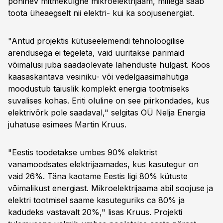
põhinev mitmekülgne mikroelektrijaam, millega saab
toota üheaegselt nii elektri- kui ka soojusenergiat.
"Antud projektis kütuseelemendi tehnoloogilise
arendusega ei tegeleta, vaid uuritakse parimaid
võimalusi juba saadaolevate lahenduste hulgast. Koos
kaasaskantava vesiniku- või vedelgaasimahutiga
moodustub täiuslik komplekt energia tootmiseks
suvalises kohas. Eriti oluline on see piirkondades, kus
elektrivõrk pole saadaval," selgitas OÜ Nelja Energia
juhatuse esimees Martin Kruus.
"Eestis toodetakse umbes 90% elektrist
vanamoodsates elektrijaamades, kus kasutegur on
vaid 26%. Täna kaotame Eestis ligi 80% kütuste
võimalikust energiast. Mikroelektrijaama abil soojuse ja
elektri tootmisel saame kasuteguriks ca 80% ja
kadudeks vastavalt 20%," lisas Kruus. Projekti