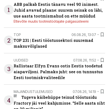
ABB palkab Eestis tänavu veel 90 inimest.
1
Juhid avavad plaane: suurem seisak on läbi,
uue aasta tootmismahud on ette müüdud
Ettevõte muutis tootmistöötajate palgasüsteemi
TOP
06.08.26, 13:07
2
TOP 231 | Eesti tööstussektori suuremad
maksuvõlglased
UUDISED
07.08.26, 11:52
Rallistaar Elfyn Evans ostis Eestis toodetud
3
aiapaviljoni. Palmako juht: see on tunnustus
Eesti tootmiskvaliteedile
MAJANDUSTULEMUSED
07.08.26, 14:19
Tugeva käibehüppe teinud tööstusidu
4
Fractory jäi veel kahjumisse. “Selle aasta siht
on 20 miljonit”