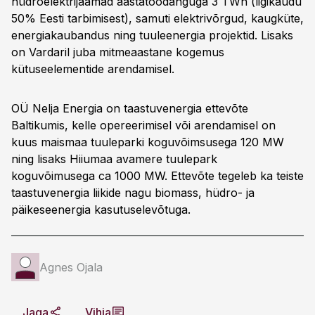
hüdroelektrijaamad aastatoodanguga 3 TWh (ligikaudu
50% Eesti tarbimisest), samuti elektrivõrgud, kaugküte,
energiakaubandus ning tuuleenergia projektid. Lisaks
on Vardaril juba mitmeaastane kogemus
kütuseelementide arendamisel.
OÜ Nelja Energia on taastuvenergia ettevõte
Baltikumis, kelle opereerimisel või arendamisel on
kuus maismaa tuuleparki koguvõimsusega 120 MW
ning lisaks Hiiumaa avamere tuulepark
koguvõimusega ca 1000 MW. Ettevõte tegeleb ka teiste
taastuvenergia liikide nagu biomass, hüdro- ja
päikeseenergia kasutuselevõtuga.
Agnes Ojala
Jaga
Vihja