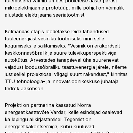
tulemusena valmib umbes pooleteise aasta pärast
mikroelektrijaama prototüüp, mille põhjal on võimalik
alustada elektrijaama seeriatootmist.
Kolmandas etapis loodetakse leida lahendused
tuuleenergiast vesiniku tootmiseks ning selle
kogumiseks ja säilitamiseks. "Vesinik on erakordselt
keskkonnasõbralik ja suure tulevikuperspektiiviga
autokütus. Arvestades tänapäeval üha suurenevat
vajadust loodussõbraliku taastuvenergia järele, näeme
just sellel projektiosal vägagi suurt rakendust," kinnitas
TTÜ tehnoloogia- ja innovatsioonikeskuse juhataja
Indrek Jakobson.
Projekti on partnerina kaasatud Norra
energeetikaettevõte Vardar, kelle esindajad osalevad
ka lepingu allkirjastamisel. Tegemist on
energeetikakontserniga, kuhu kuuluvad