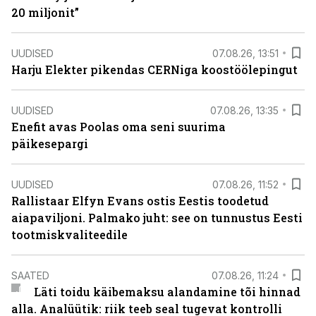
20 miljonit”
UUDISED
07.08.26, 13:51
Harju Elekter pikendas CERNiga koostöölepingut
UUDISED
07.08.26, 13:35
Enefit avas Poolas oma seni suurima
päikesepargi
UUDISED
07.08.26, 11:52
Rallistaar Elfyn Evans ostis Eestis toodetud
aiapaviljoni. Palmako juht: see on tunnustus Eesti
tootmiskvaliteedile
SAATED
07.08.26, 11:24
Läti toidu käibemaksu alandamine tõi hinnad
alla. Analüütik: riik teeb seal tugevat kontrolli