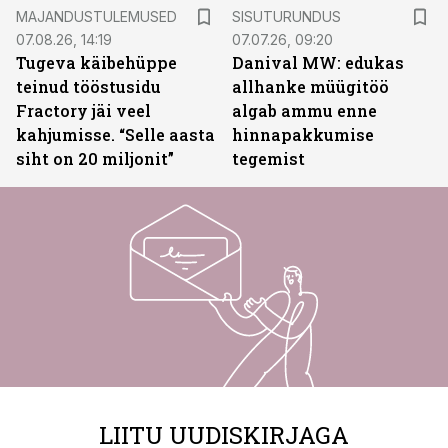
ST
MAJANDUSTULEMUSED
SISUTURUNDUS
07.08.26, 14:19
07.07.26, 09:20
Tugeva käibehüppe
Danival MW: edukas
teinud tööstusidu
allhanke müügitöö
Fractory jäi veel
algab ammu enne
kahjumisse. “Selle aasta
hinnapakkumise
siht on 20 miljonit”
tegemist
LIITU UUDISKIRJAGA