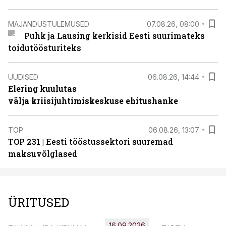
MAJANDUSTULEMUSED
07.08.26, 08:00
Puhk ja Lausing kerkisid Eesti suurimateks
toidutöösturiteks
UUDISED
06.08.26, 14:44
Elering kuulutas
välja kriisijuhtimiskeskuse ehitushanke
TOP
06.08.26, 13:07
TOP 231 | Eesti tööstussektori suuremad
maksuvõlglased
ÜRITUSED
16.09.2026