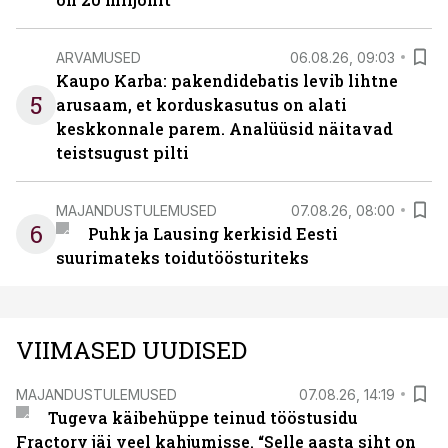
ARVAMUSED
06.08.26, 09:03
Kaupo Karba: pakendidebatis levib lihtne
5
arusaam, et korduskasutus on alati
keskkonnale parem. Analüüsid näitavad
teistsugust pilti
MAJANDUSTULEMUSED
07.08.26, 08:00
6
Puhk ja Lausing kerkisid Eesti
suurimateks toidutöösturiteks
VIIMASED UUDISED
MAJANDUSTULEMUSED
07.08.26, 14:19
Tugeva käibehüppe teinud tööstusidu
Fractory jäi veel kahjumisse. “Selle aasta siht on