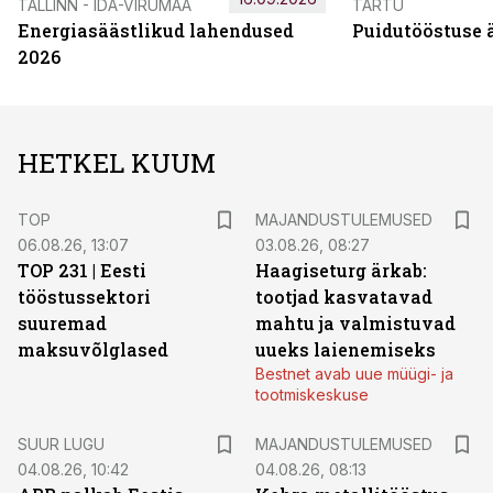
TALLINN - IDA-VIRUMAA
TARTU
Energiasäästlikud lahendused
Puidutööstuse 
2026
HETKEL KUUM
TOP
MAJANDUSTULEMUSED
06.08.26, 13:07
03.08.26, 08:27
TOP 231 | Eesti
Haagiseturg ärkab:
tööstussektori
tootjad kasvatavad
suuremad
mahtu ja valmistuvad
maksuvõlglased
uueks laienemiseks
Bestnet avab uue müügi- ja
tootmiskeskuse
SUUR LUGU
MAJANDUSTULEMUSED
04.08.26, 10:42
04.08.26, 08:13