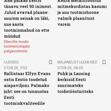
ABB palkab Eestis
Kehra metallitööstus
tänavu veel 90 inimest.
mitmekordistas kasumi
Juhid avavad plaane:
ja uus tootmishoone
suurem seisak on läbi,
valmib plaanitust
uue aasta
varem
tootmismahud on ette
müüdud
Ettevõte muutis
tootmistöötajate
palgasüsteemi
UUDISED
MAJANDUSTULEMUSED
07.08.26, 11:52
07.08.26, 08:00
Rallistaar Elfyn Evans
Puhk ja Lausing
ostis Eestis toodetud
kerkisid Eesti
aiapaviljoni. Palmako
suurimateks
juht: see on tunnustus
toidutöösturiteks
Eesti
tootmiskvaliteedile