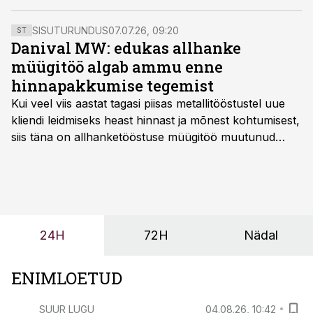
SISUTURUNDUS
07.07.26, 09:20
ST
Danival MW: edukas allhanke
müügitöö algab ammu enne
hinnapakkumise tegemist
Kui veel viis aastat tagasi piisas metallitööstustel uue
kliendi leidmiseks heast hinnast ja mõnest kohtumisest,
siis täna on allhanketööstuse müügitöö muutunud
märksa pikemaks ja süsteemsemaks. Konkurents on
kasvanud, kliendid kaaluvad otsuseid põhjalikumalt
ning partnerit ei valita enam ainult tootmisvõimekuse
või hinnakirja järgi.
24H
72H
Nädal
ENIMLOETUD
SUUR LUGU
04.08.26, 10:42