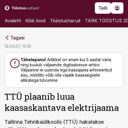
Telli
Avaleht
Kõik lood
Tööstusharud
TARK TÖÖSTUS 2
cebook
cebook
Tagasi
Twitter)
Twitter)
16.04.07, 13:19
kedIn
kedIn
Tähelepanu!
Artikkel on enam kui 5 aastat vana
ning kuulub väljaande digitaalsesse arhiivi.
ail
ail
Väljaanne ei uuenda ega kaasajasta arhiveeritud
sisu, mistõttu võib olla vajalik kaasaegsete
k
k
allikatega tutvumine
TTÜ plaanib luua
kaasaskantava elektrijaama
Tallinna Tehnikaülikoolis (TTÜ) hakatakse