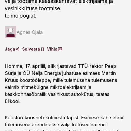
välja töötama kaasaskantavat elektrijaama ja
vesinikkütuse tootmise
tehnoloogiat.
Agnes Ojala
Jaga
Salvesta
Vihja
Homme, 17. aprillil, allkirjastavad TTÜ rektor Peep
Sürje ja OÜ Nelja Energia juhatuse esimees Martin
Kruus koostööleppe, mille tulemusena tulemusena
valmib mitmekülgne mikroelektrijaam ja
keskkonnasõbralik vesinikust autokütus, teatas
ülikool.
Koostöö koosneb kolmest etapist. Esimese kahe etapi
tulemusena arendatakse välja kütuseelemendil