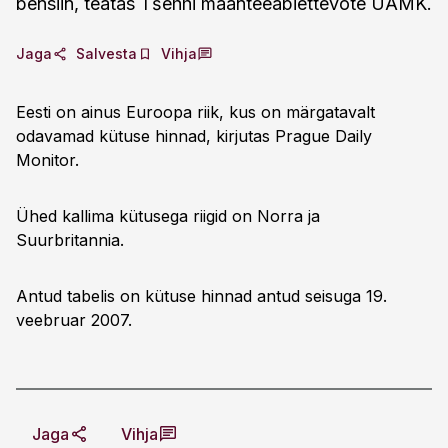
bensiin, teatas Tšehhi maanteeabiettevõte UAMK.
Jaga
Salvesta
Vihja
Eesti on ainus Euroopa riik, kus on märgatavalt
odavamad kütuse hinnad, kirjutas Prague Daily
Monitor.
Ühed kallima kütusega riigid on Norra ja
Suurbritannia.
Antud tabelis on kütuse hinnad antud seisuga 19.
veebruar 2007.
Jaga
Vihja