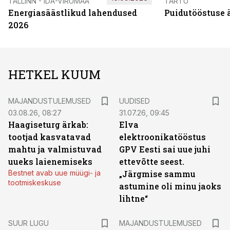
TALLINN - IDA-VIRUMAA
TARTU
Energiasäästlikud lahendused
Puidutööstuse 
2026
HETKEL KUUM
MAJANDUSTULEMUSED
UUDISED
03.08.26, 08:27
31.07.26, 09:45
Haagiseturg ärkab:
Elva
tootjad kasvatavad
elektroonikatööstus
mahtu ja valmistuvad
GPV Eesti sai uue juhi
uueks laienemiseks
ettevõtte seest.
Bestnet avab uue müügi- ja
„Järgmise sammu
tootmiskeskuse
astumine oli minu jaoks
lihtne“
SUUR LUGU
MAJANDUSTULEMUSED