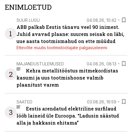
ENIMLOETUD
SUUR LUGU
04.08.26, 10:42
ABB palkab Eestis tänavu veel 90 inimest.
1
Juhid avavad plaane: suurem seisak on läbi,
uue aasta tootmismahud on ette müüdud
Ettevõte muutis tootmistöötajate palgasüsteemi
MAJANDUSTULEMUSED
04.08.26, 08:13
Kehra metallitööstus mitmekordistas
2
kasumi ja uus tootmishoone valmib
plaanitust varem
SAATED
03.08.26, 16:59
Eestis arendatud elektriline surfilaud
3
lööb laineid üle Euroopa. “Ladusin säästud
alla ja hakkasin ehitama”