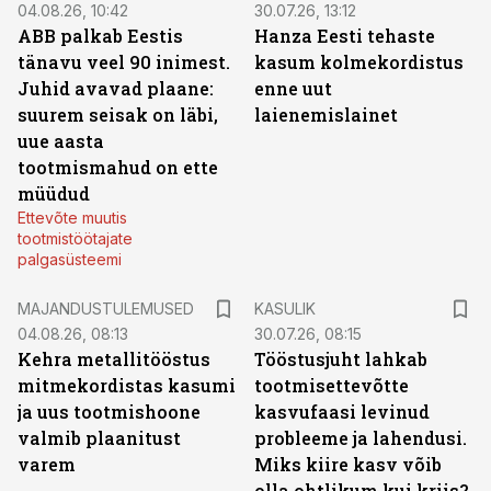
04.08.26, 10:42
30.07.26, 13:12
ABB palkab Eestis
Hanza Eesti tehaste
tänavu veel 90 inimest.
kasum kolmekordistus
Juhid avavad plaane:
enne uut
suurem seisak on läbi,
laienemislainet
uue aasta
tootmismahud on ette
müüdud
Ettevõte muutis
tootmistöötajate
palgasüsteemi
MAJANDUSTULEMUSED
KASULIK
04.08.26, 08:13
30.07.26, 08:15
Kehra metallitööstus
Tööstusjuht lahkab
mitmekordistas kasumi
tootmisettevõtte
ja uus tootmishoone
kasvufaasi levinud
valmib plaanitust
probleeme ja lahendusi.
varem
Miks kiire kasv võib
olla ohtlikum kui kriis?