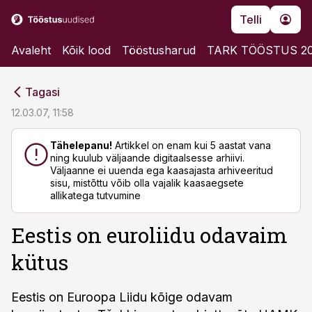
Telli
Avaleht
Kõik lood
Tööstusharud
TARK TÖÖSTUS 2
cebook
cebook
Tagasi
Twitter)
Twitter)
12.03.07, 11:58
kedIn
kedIn
Tähelepanu!
Artikkel on enam kui 5 aastat vana
ning kuulub väljaande digitaalsesse arhiivi.
ail
ail
Väljaanne ei uuenda ega kaasajasta arhiveeritud
sisu, mistõttu võib olla vajalik kaasaegsete
k
k
allikatega tutvumine
Eestis on euroliidu odavaim
kütus
Eestis on Euroopa Liidu kõige odavam