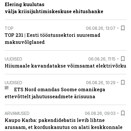
Elering kuulutas
välja kriisijuhtimiskeskuse ehitushanke
TOP
06.08.26, 13:07
TOP 231 | Eesti tööstussektori suuremad
maksuvõlglased
UUDISED
06.08.26, 11:15
Hiiumaale kavandatakse võimsamat elektrivõrku
UUDISED
06.08.26, 10:29
ETS Nord omandas Soome omanikega
ettevõttelt jahutusseadmete ärisuuna
ARVAMUSED
06.08.26, 09:03
Kaupo Karba: pakendidebatis levib lihtne
arusaam, et korduskasutus on alati keskkonnale