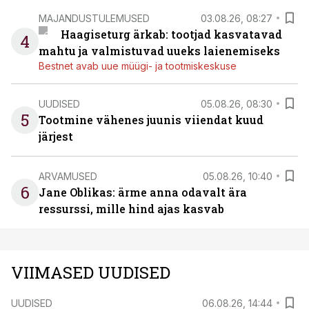
MAJANDUSTULEMUSED
03.08.26, 08:27
Haagiseturg ärkab: tootjad kasvatavad
4
mahtu ja valmistuvad uueks laienemiseks
Bestnet avab uue müügi- ja tootmiskeskuse
UUDISED
05.08.26, 08:30
5
Tootmine vähenes juunis viiendat kuud
järjest
ARVAMUSED
05.08.26, 10:40
6
Jane Oblikas: ärme anna odavalt ära
ressurssi, mille hind ajas kasvab
VIIMASED UUDISED
UUDISED
06.08.26, 14:44