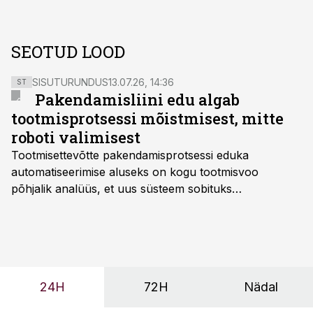
SEOTUD LOOD
SISUTURUNDUS
13.07.26, 14:36
ST
Pakendamisliini edu algab
tootmisprotsessi mõistmisest, mitte
roboti valimisest
Tootmisettevõtte pakendamisprotsessi eduka
automatiseerimise aluseks on kogu tootmisvoo
põhjalik analüüs, et uus süsteem sobituks
olemasolevasse keskkonda, aitaks vähendada
tööjõuvajadust ning oleks valmis ka ettevõtte
tulevasteks arenguteks. Lihtsalt roboti lisamine
enamasti oodatud tulemust ei too, nendib tootmise ja
tööstuse automatiseerimislahenduste arendaja Smitech
24H
72H
Nädal
OÜ tegevjuht Sander Mitendorf.