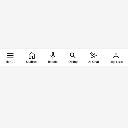
Menüü
Uudised
Raadio
Otsing
AI Chat
Logi sisse
Vana-Lõuna 39/1, 19094 Tallinn
(+372) 667 0111
toostusuudised@toostusuudised.ee
Telli
Reklaam
Firmast