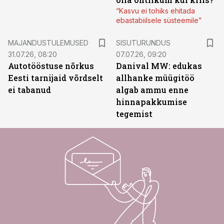
“Kasvu ei tohiks ehitada
ebastabiilsele süsteemile”
ST
MAJANDUSTULEMUSED
SISUTURUNDUS
31.07.26, 08:20
07.07.26, 09:20
Autotööstuse nõrkus
Danival MW: edukas
Eesti tarnijaid võrdselt
allhanke müügitöö
ei tabanud
algab ammu enne
hinnapakkumise
tegemist