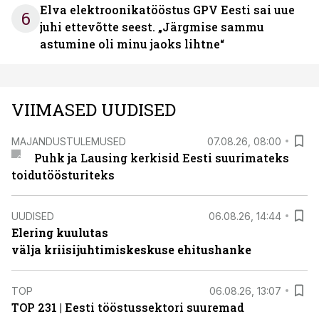
Elva elektroonikatööstus GPV Eesti sai uue
6
juhi ettevõtte seest. „Järgmise sammu
astumine oli minu jaoks lihtne“
VIIMASED UUDISED
MAJANDUSTULEMUSED
07.08.26, 08:00
Puhk ja Lausing kerkisid Eesti suurimateks
toidutöösturiteks
UUDISED
06.08.26, 14:44
Elering kuulutas
välja kriisijuhtimiskeskuse ehitushanke
TOP
06.08.26, 13:07
TOP 231 | Eesti tööstussektori suuremad