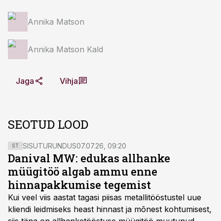
Annika Matson
Annika Matson Kald
Jaga
Vihja
SEOTUD LOOD
SISUTURUNDUS
07.07.26, 09:20
ST
Danival MW: edukas allhanke
müügitöö algab ammu enne
hinnapakkumise tegemist
Kui veel viis aastat tagasi piisas metallitööstustel uue
kliendi leidmiseks heast hinnast ja mõnest kohtumisest,