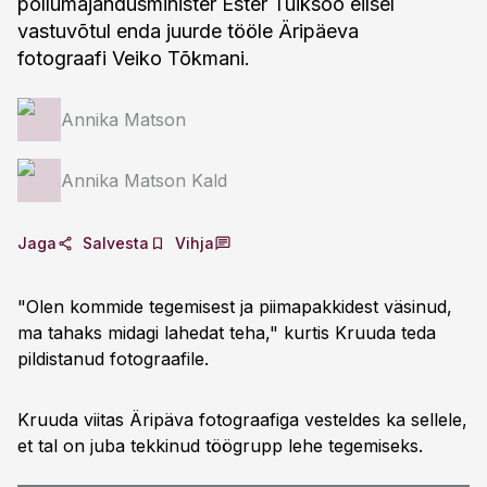
põllumajandusminister Ester Tuiksoo eilsel
vastuvõtul enda juurde tööle Äripäeva
fotograafi Veiko Tõkmani.
Annika Matson
Annika Matson Kald
Jaga
Salvesta
Vihja
"Olen kommide tegemisest ja piimapakkidest väsinud,
ma tahaks midagi lahedat teha," kurtis Kruuda teda
pildistanud fotograafile.
Kruuda viitas Äripäva fotograafiga vesteldes ka sellele,
et tal on juba tekkinud töögrupp lehe tegemiseks.