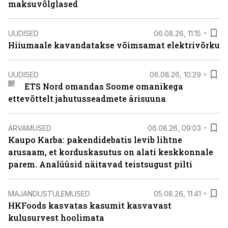
maksuvõlglased
UUDISED
06.08.26, 11:15
Hiiumaale kavandatakse võimsamat elektrivõrku
UUDISED
06.08.26, 10:29
ETS Nord omandas Soome omanikega
ettevõttelt jahutusseadmete ärisuuna
ARVAMUSED
06.08.26, 09:03
Kaupo Karba: pakendidebatis levib lihtne
arusaam, et korduskasutus on alati keskkonnale
parem. Analüüsid näitavad teistsugust pilti
MAJANDUSTULEMUSED
05.08.26, 11:41
HKFoods kasvatas kasumit kasvavast
kulusurvest hoolimata