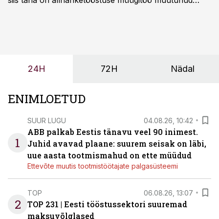
siis täna on allhanketööstuse müügitöö muutunud
märksa pikemaks ja süsteemsemaks. Konkurents on
kasvanud, kliendid kaaluvad otsuseid põhjalikumalt
ning partnerit ei valita enam ainult tootmisvõimekuse
või hinnakirja järgi.
24H
72H
Nädal
ENIMLOETUD
SUUR LUGU
04.08.26, 10:42
ABB palkab Eestis tänavu veel 90 inimest.
1
Juhid avavad plaane: suurem seisak on läbi,
uue aasta tootmismahud on ette müüdud
Ettevõte muutis tootmistöötajate palgasüsteemi
TOP
06.08.26, 13:07
2
TOP 231 | Eesti tööstussektori suuremad
maksuvõlglased