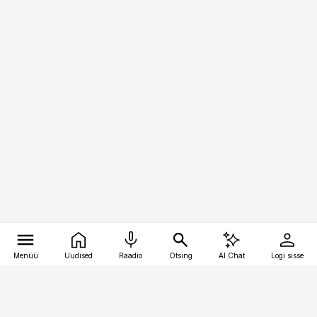
Menüü
Uudised
Raadio
Otsing
AI Chat
Logi sisse
Vana-Lõuna 39/1, 19094 Tallinn