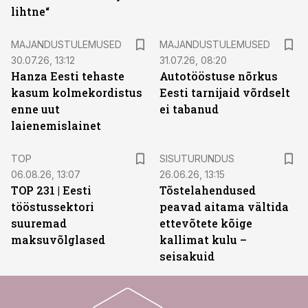
lihtne“
MAJANDUSTULEMUSED
MAJANDUSTULEMUSED
30.07.26, 13:12
31.07.26, 08:20
Hanza Eesti tehaste
Autotööstuse nõrkus
kasum kolmekordistus
Eesti tarnijaid võrdselt
enne uut
ei tabanud
laienemislainet
ST
TOP
SISUTURUNDUS
06.08.26, 13:07
26.06.26, 13:15
TOP 231 | Eesti
Tõstelahendused
tööstussektori
peavad aitama vältida
suuremad
ettevõtete kõige
maksuvõlglased
kallimat kulu –
seisakuid