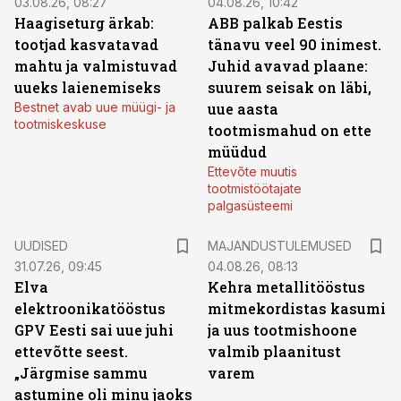
03.08.26, 08:27
04.08.26, 10:42
Haagiseturg ärkab:
ABB palkab Eestis
tootjad kasvatavad
tänavu veel 90 inimest.
mahtu ja valmistuvad
Juhid avavad plaane:
uueks laienemiseks
suurem seisak on läbi,
Bestnet avab uue müügi- ja
uue aasta
tootmiskeskuse
tootmismahud on ette
müüdud
Ettevõte muutis
tootmistöötajate
palgasüsteemi
UUDISED
MAJANDUSTULEMUSED
31.07.26, 09:45
04.08.26, 08:13
Elva
Kehra metallitööstus
elektroonikatööstus
mitmekordistas kasumi
GPV Eesti sai uue juhi
ja uus tootmishoone
ettevõtte seest.
valmib plaanitust
„Järgmise sammu
varem
astumine oli minu jaoks