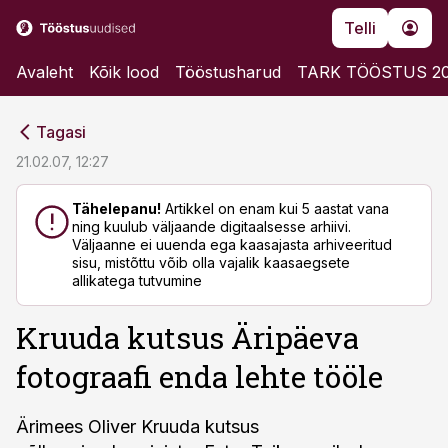
Telli
Avaleht
Kõik lood
Tööstusharud
TARK TÖÖSTUS 2
cebook
cebook
Tagasi
Twitter)
Twitter)
21.02.07, 12:27
kedIn
kedIn
Tähelepanu!
Artikkel on enam kui 5 aastat vana
ning kuulub väljaande digitaalsesse arhiivi.
ail
ail
Väljaanne ei uuenda ega kaasajasta arhiveeritud
sisu, mistõttu võib olla vajalik kaasaegsete
k
k
allikatega tutvumine
Kruuda kutsus Äripäeva
fotograafi enda lehte tööle
Ärimees Oliver Kruuda kutsus