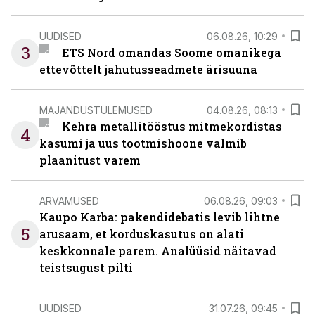
UUDISED
06.08.26, 10:29
3
ETS Nord omandas Soome omanikega
ettevõttelt jahutusseadmete ärisuuna
MAJANDUSTULEMUSED
04.08.26, 08:13
Kehra metallitööstus mitmekordistas
4
kasumi ja uus tootmishoone valmib
plaanitust varem
ARVAMUSED
06.08.26, 09:03
Kaupo Karba: pakendidebatis levib lihtne
5
arusaam, et korduskasutus on alati
keskkonnale parem. Analüüsid näitavad
teistsugust pilti
UUDISED
31.07.26, 09:45